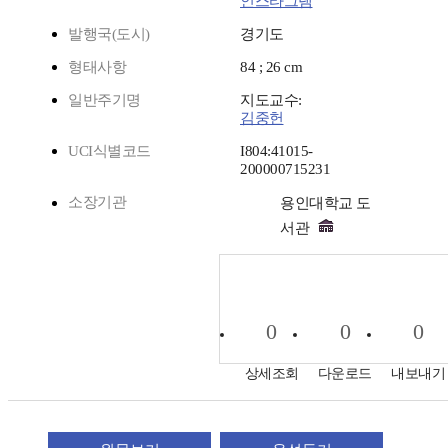
인스타그램
발행국(도시)
경기도
형태사항
84 ; 26 cm
일반주기명
지도교수:
김중헌
UCI식별코드
I804:41015-
200000715231
소장기관
용인대학교 도
서관
0
0
0
상세조회
다운로드
내보내기