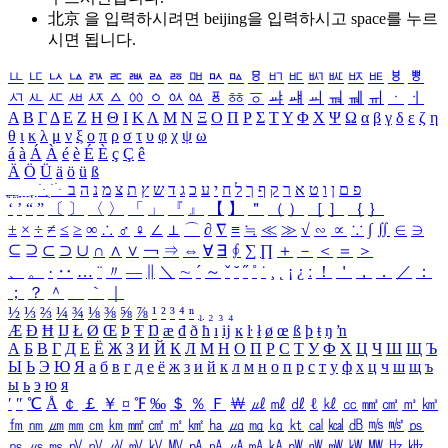
北京 을 입력하시려면
beijing
을 입력하시고 space를 누르
시면 됩니다.
ㅥ
ㅦ
ㅧ
ㅨ
ㅩ
ㅪ
ㅫ
ㅬ
ㅭ
ㅮ
ㅯ
ㅰ
ㅱ
ㅲ
ㅳ
ㅴ
ㅵ
ㅶ
ㅷ
ㅸ
ㅹ
ㅺ
ㅻ
ㅼ
ㅽ
ㅾ
ㅿ
ㆀ
ㆁ
ㆂ
ㆃ
ㆄ
ㆅ
ㆆ
ㆇ
ㆈ
ㆉ
ㆊ
ㆋ
ㆌ
ㆍ
ㆎ
Α
Β
Γ
Δ
Ε
Ζ
Η
Θ
Ι
Κ
Λ
Μ
Ν
Ξ
Ο
Π
Ρ
Σ
Τ
Υ
Φ
Χ
Ψ
Ω
α
β
γ
δ
ε
ζ
η
θ
ι
κ
λ
μ
ν
ξ
ο
π
ρ
σ
τ
υ
φ
χ
ψ
ω
á
à
Á
À
é
è
É
È
ç
Ç
ê
Ä
Ö
Ü
ä
ö
ü
ß
ְ
ֳ
ֲ
ֱ
ָ
ַ
ֵ
ֶ
ִ
ֹ
ּ
ֻ
ׂ
ׁ
ּ
ב
ה
נ
מ
צ
ת
ץ
ש
ד
ג
כ
ע
י
ח
ל
ך
ף
ק
ר
א
ט
ו
ן
ם
פ
‘
’
“
”
〔
〕
〈
〉
「
」
『
』
【
】
＂
（
）
［
］
｛
｝
±
×
÷
≠
≤
≥
∞
∴
♂
♀
∠
⊥
⌒
∂
∇
≡
≒
≪
≫
√
∽
∝
∵
∫
∬
∈
∋
⊆
⊇
⊂
⊃
∪
∩
∧
∨
￢
⇒
⇔
∀
∃
∮
∑
∏
＋
－
＜
＝
＞
、
。
·
‥
…
¨
〃
―
∥
＼
∼
´
～
ˇ
˘
˝
˚
˙
¸
˛
¡
¿
ː
！
＇
，
．
／
：
；
？
＾
＿
｀
｜
½
⅓
⅔
¼
¾
⅛
⅜
⅝
⅞
¹
²
³
⁴
ⁿ
₁
₂
₃
₄
Æ
Ð
Ħ
Ĳ
Ł
Ø
Œ
Þ
Ŧ
Ŋ
æ
đ
ð
ħ
ı
ĳ
ĸ
ŀ
ł
ø
œ
ß
þ
ŧ
ŋ
ŉ
А
Б
В
Г
Д
Е
Ё
Ж
З
И
Й
К
Л
М
Н
О
П
Р
С
Т
У
Ф
Х
Ц
Ч
Ш
Щ
Ъ
Ы
Ь
Э
Ю
Я
а
б
в
г
д
е
ё
ж
з
и
й
к
л
м
н
о
п
р
с
т
у
ф
х
ц
ч
ш
щ
ъ
ы
ь
э
ю
я
′
″
℃
Å
￠
￡
￥
¤
℉
‰
＄
％
Ｆ
￦
㎕
㎖
㎗
ℓ
㎘
㏄
㎣
㎤
㎥
㎦
㎙
㎚
㎛
㎜
㎝
㎞
㎟
㎠
㎡
㎢
㏊
㎍
㎎
㎏
㏏
㎈
㎉
㏈
㎧
㎨
㎰
㎱
㎲
㎳
㎴
㎵
㎶
㎷
㎸
㎹
㎀
㎁
㎂
㎃
㎄
㎺
㎻
㎽
㎾
㎿
㎐
㎑