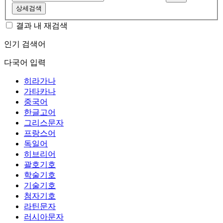
상세검색
결과 내 재검색
인기 검색어
다국어 입력
히라가나
가타카나
중국어
한글고어
그리스문자
프랑스어
독일어
히브리어
괄호기호
학술기호
기술기호
첨자기호
라틴문자
러시아문자