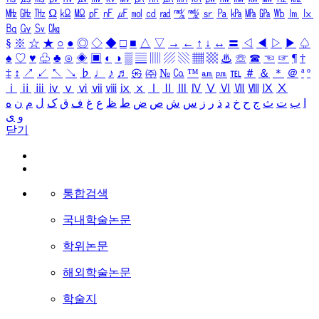
㎒
㎓
㎔
Ω
㏀
㏁
㎊
㎋
㎌
㏖
㏅
㎭
㎮
㎯
㏛
㎩
㎪
㎫
㎬
㏝
㏐
㏓
㏃
㏉
㏜
㏆
§
※
☆
★
○
●
◎
◇
◆
□
■
△
▽
→
←
↑
↓
↔
〓
◁
◀
▷
▶
♤
♠
♡
♥
♧
♣
⊙
◈
▣
◐
◑
▒
▤
▥
▨
▧
▦
▩
♨
☏
☎
☜
☞
¶
†
‡
↕
↗
↙
↖
↘
♭
♩
♪
♬
㉿
㈜
№
㏇
™
㏂
㏘
℡
＃
＆
＊
＠
ª
º
ⅰ
ⅱ
ⅲ
ⅳ
ⅴ
ⅵ
ⅶ
ⅷ
ⅸ
ⅹ
Ⅰ
Ⅱ
Ⅲ
Ⅳ
Ⅴ
Ⅵ
Ⅶ
Ⅷ
Ⅸ
Ⅹ
ا
ب
ت
ث
ج
ح
خ
د
ذ
ر
ز
س
ش
ص
ض
ط
ظ
ع
غ
ف
ق
ک
ل
م
ن
ه
و
ی
닫기
통합검색
국내학술논문
학위논문
해외학술논문
학술지