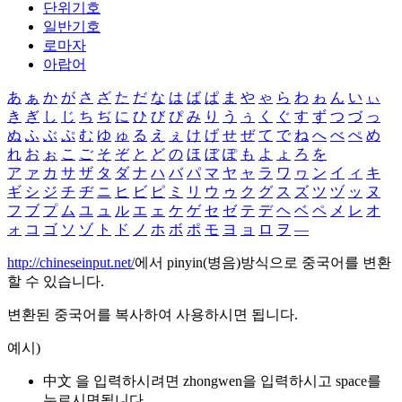
단위기호
일반기호
로마자
아랍어
あ
ぁ
か
が
さ
ざ
た
だ
な
は
ば
ぱ
ま
や
ゃ
ら
わ
ゎ
ん
い
ぃ
き
ぎ
し
じ
ち
ぢ
に
ひ
び
ぴ
み
り
う
ぅ
く
ぐ
す
ず
つ
づ
っ
ぬ
ふ
ぶ
ぷ
む
ゆ
ゅ
る
え
ぇ
け
げ
せ
ぜ
て
で
ね
へ
べ
ぺ
め
れ
お
ぉ
こ
ご
そ
ぞ
と
ど
の
ほ
ぼ
ぽ
も
よ
ょ
ろ
を
ア
ァ
カ
サ
ザ
タ
ダ
ナ
ハ
バ
パ
マ
ヤ
ャ
ラ
ワ
ヮ
ン
イ
ィ
キ
ギ
シ
ジ
チ
ヂ
ニ
ヒ
ビ
ピ
ミ
リ
ウ
ゥ
ク
グ
ス
ズ
ツ
ヅ
ッ
ヌ
フ
ブ
プ
ム
ユ
ュ
ル
エ
ェ
ケ
ゲ
セ
ゼ
テ
デ
ヘ
ベ
ペ
メ
レ
オ
ォ
コ
ゴ
ソ
ゾ
ト
ド
ノ
ホ
ボ
ポ
モ
ヨ
ョ
ロ
ヲ
―
http://chineseinput.net/
에서 pinyin(병음)방식으로 중국어를 변환
할 수 있습니다.
변환된 중국어를 복사하여 사용하시면 됩니다.
예시)
中文 을 입력하시려면
zhongwen
을 입력하시고 space를
누르시면됩니다.