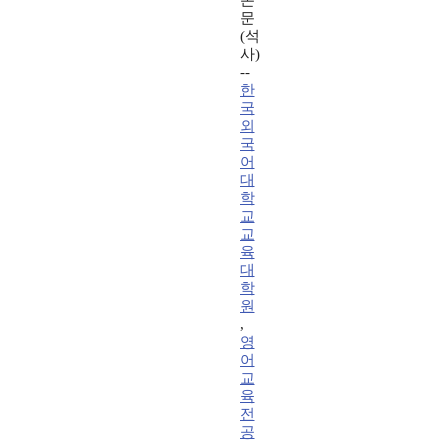
논
문
(석
사)
--
한
국
외
국
어
대
학
교
교
육
대
학
원
,
영
어
교
육
전
공