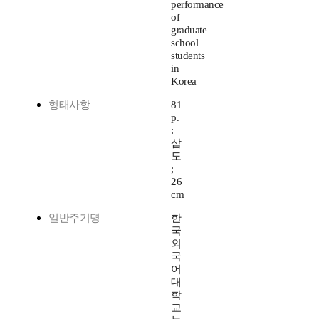
performance
of
graduate
school
students
in
Korea
형태사항
81
p.
:
삽
도
;
26
cm
일반주기명
한
국
외
국
어
대
학
교