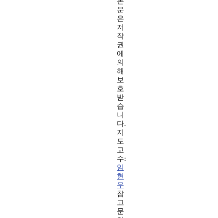
논
문
은
저
작
권
에
의
해
보
호
받
습
니
다.
지
도
교
수:
임
현
우
참
고
문