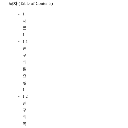
목차 (Table of Contents)
1.
서
론
1
1.1
연
구
의
필
요
성
1
1.2
연
구
의
목