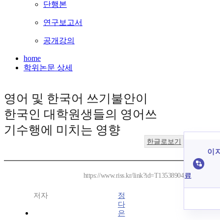
단행본
연구보고서
공개강의
home
학위논문 상세
영어 및 한국어 쓰기불안이
한국인 대학원생들의 영어쓰
기수행에 미치는 영향
한글로보기
이 
료
https://www.riss.kr/link?id=T13538904
저자
정
다
은