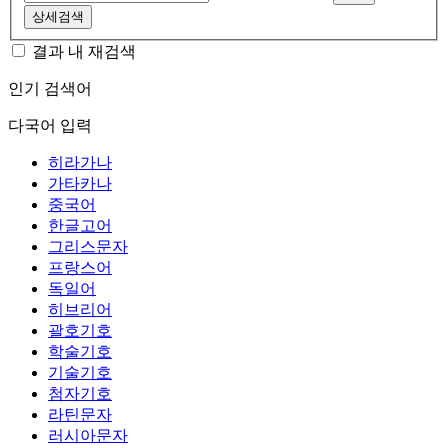
상세검색
결과 내 재검색
인기 검색어
다국어 입력
히라가나
가타카나
중국어
한글고어
그리스문자
프랑스어
독일어
히브리어
괄호기호
학술기호
기술기호
첨자기호
라틴문자
러시아문자