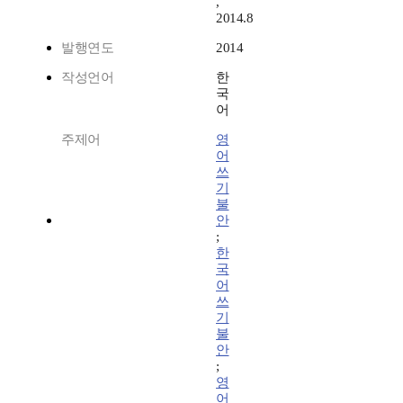
,
2014.8
발행연도
2014
작성언어
한
국
어
주제어
영
어
쓰
기
불
안
;
한
국
어
쓰
기
불
안
;
영
어