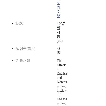
쓰
기
수
행
DDC
420.7
판
사
항
(22)
발행국(도시)
서
울
기타서명
The
Effects
of
English
and
Korean
writing
anxiety
on
English
writing