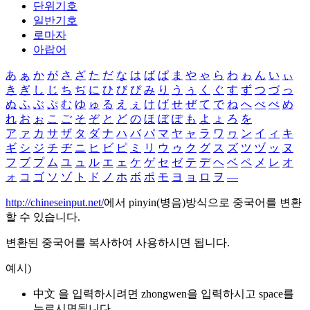
단위기호
일반기호
로마자
아랍어
あ
ぁ
か
が
さ
ざ
た
だ
な
は
ば
ぱ
ま
や
ゃ
ら
わ
ゎ
ん
い
ぃ
き
ぎ
し
じ
ち
ぢ
に
ひ
び
ぴ
み
り
う
ぅ
く
ぐ
す
ず
つ
づ
っ
ぬ
ふ
ぶ
ぷ
む
ゆ
ゅ
る
え
ぇ
け
げ
せ
ぜ
て
で
ね
へ
べ
ぺ
め
れ
お
ぉ
こ
ご
そ
ぞ
と
ど
の
ほ
ぼ
ぽ
も
よ
ょ
ろ
を
ア
ァ
カ
サ
ザ
タ
ダ
ナ
ハ
バ
パ
マ
ヤ
ャ
ラ
ワ
ヮ
ン
イ
ィ
キ
ギ
シ
ジ
チ
ヂ
ニ
ヒ
ビ
ピ
ミ
リ
ウ
ゥ
ク
グ
ス
ズ
ツ
ヅ
ッ
ヌ
フ
ブ
プ
ム
ユ
ュ
ル
エ
ェ
ケ
ゲ
セ
ゼ
テ
デ
ヘ
ベ
ペ
メ
レ
オ
ォ
コ
ゴ
ソ
ゾ
ト
ド
ノ
ホ
ボ
ポ
モ
ヨ
ョ
ロ
ヲ
―
http://chineseinput.net/
에서 pinyin(병음)방식으로 중국어를 변환
할 수 있습니다.
변환된 중국어를 복사하여 사용하시면 됩니다.
예시)
中文 을 입력하시려면
zhongwen
을 입력하시고 space를
누르시면됩니다.