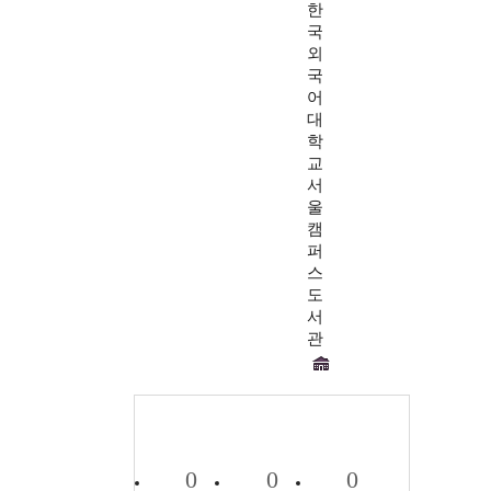
한
국
외
국
어
대
학
교
서
울
캠
퍼
스
도
서
관
0
0
0