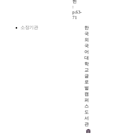
헌
:
p.63-
71
소장기관
한
국
외
국
어
대
학
교
글
로
벌
캠
퍼
스
도
서
관