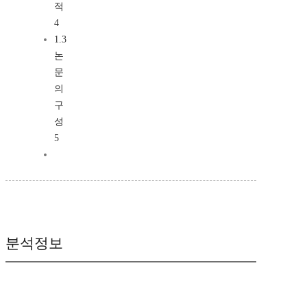
적
4
1.3
논
문
의
구
성
5
분석정보