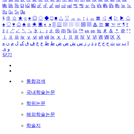
㎒
㎓
㎔
Ω
㏀
㏁
㎊
㎋
㎌
㏖
㏅
㎭
㎮
㎯
㏛
㎩
㎪
㎫
㎬
㏝
㏐
㏓
㏃
㏉
㏜
㏆
§
※
☆
★
○
●
◎
◇
◆
□
■
△
▽
→
←
↑
↓
↔
〓
◁
◀
▷
▶
♤
♠
♡
♥
♧
♣
⊙
◈
▣
◐
◑
▒
▤
▥
▨
▧
▦
▩
♨
☏
☎
☜
☞
¶
†
‡
↕
↗
↙
↖
↘
♭
♩
♪
♬
㉿
㈜
№
㏇
™
㏂
㏘
℡
＃
＆
＊
＠
ª
º
ⅰ
ⅱ
ⅲ
ⅳ
ⅴ
ⅵ
ⅶ
ⅷ
ⅸ
ⅹ
Ⅰ
Ⅱ
Ⅲ
Ⅳ
Ⅴ
Ⅵ
Ⅶ
Ⅷ
Ⅸ
Ⅹ
ا
ب
ت
ث
ج
ح
خ
د
ذ
ر
ز
س
ش
ص
ض
ط
ظ
ع
غ
ف
ق
ک
ل
م
ن
ه
و
ی
닫기
통합검색
국내학술논문
학위논문
해외학술논문
학술지