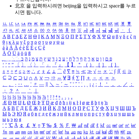
北京 을 입력하시려면
beijing
을 입력하시고 space를 누르
시면 됩니다.
ㅥ
ㅦ
ㅧ
ㅨ
ㅩ
ㅪ
ㅫ
ㅬ
ㅭ
ㅮ
ㅯ
ㅰ
ㅱ
ㅲ
ㅳ
ㅴ
ㅵ
ㅶ
ㅷ
ㅸ
ㅹ
ㅺ
ㅻ
ㅼ
ㅽ
ㅾ
ㅿ
ㆀ
ㆁ
ㆂ
ㆃ
ㆄ
ㆅ
ㆆ
ㆇ
ㆈ
ㆉ
ㆊ
ㆋ
ㆌ
ㆍ
ㆎ
Α
Β
Γ
Δ
Ε
Ζ
Η
Θ
Ι
Κ
Λ
Μ
Ν
Ξ
Ο
Π
Ρ
Σ
Τ
Υ
Φ
Χ
Ψ
Ω
α
β
γ
δ
ε
ζ
η
θ
ι
κ
λ
μ
ν
ξ
ο
π
ρ
σ
τ
υ
φ
χ
ψ
ω
á
à
Á
À
é
è
É
È
ç
Ç
ê
Ä
Ö
Ü
ä
ö
ü
ß
ְ
ֳ
ֲ
ֱ
ָ
ַ
ֵ
ֶ
ִ
ֹ
ּ
ֻ
ׂ
ׁ
ּ
ב
ה
נ
מ
צ
ת
ץ
ש
ד
ג
כ
ע
י
ח
ל
ך
ף
ק
ר
א
ט
ו
ן
ם
פ
‘
’
“
”
〔
〕
〈
〉
「
」
『
』
【
】
＂
（
）
［
］
｛
｝
±
×
÷
≠
≤
≥
∞
∴
♂
♀
∠
⊥
⌒
∂
∇
≡
≒
≪
≫
√
∽
∝
∵
∫
∬
∈
∋
⊆
⊇
⊂
⊃
∪
∩
∧
∨
￢
⇒
⇔
∀
∃
∮
∑
∏
＋
－
＜
＝
＞
、
。
·
‥
…
¨
〃
―
∥
＼
∼
´
～
ˇ
˘
˝
˚
˙
¸
˛
¡
¿
ː
！
＇
，
．
／
：
；
？
＾
＿
｀
｜
½
⅓
⅔
¼
¾
⅛
⅜
⅝
⅞
¹
²
³
⁴
ⁿ
₁
₂
₃
₄
Æ
Ð
Ħ
Ĳ
Ł
Ø
Œ
Þ
Ŧ
Ŋ
æ
đ
ð
ħ
ı
ĳ
ĸ
ŀ
ł
ø
œ
ß
þ
ŧ
ŋ
ŉ
А
Б
В
Г
Д
Е
Ё
Ж
З
И
Й
К
Л
М
Н
О
П
Р
С
Т
У
Ф
Х
Ц
Ч
Ш
Щ
Ъ
Ы
Ь
Э
Ю
Я
а
б
в
г
д
е
ё
ж
з
и
й
к
л
м
н
о
п
р
с
т
у
ф
х
ц
ч
ш
щ
ъ
ы
ь
э
ю
я
′
″
℃
Å
￠
￡
￥
¤
℉
‰
＄
％
Ｆ
￦
㎕
㎖
㎗
ℓ
㎘
㏄
㎣
㎤
㎥
㎦
㎙
㎚
㎛
㎜
㎝
㎞
㎟
㎠
㎡
㎢
㏊
㎍
㎎
㎏
㏏
㎈
㎉
㏈
㎧
㎨
㎰
㎱
㎲
㎳
㎴
㎵
㎶
㎷
㎸
㎹
㎀
㎁
㎂
㎃
㎄
㎺
㎻
㎽
㎾
㎿
㎐
㎑