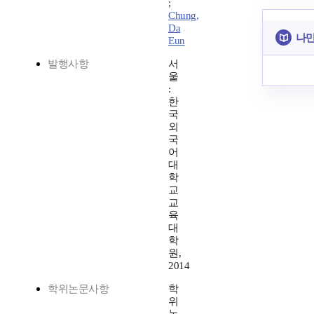
;
Chung,
Da
나만
Eun
발행사항
서
울
:
한
국
외
국
어
대
학
교
교
육
대
학
원,
2014
학위논문사항
학
위