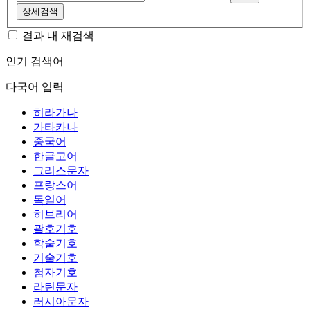
상세검색
결과 내 재검색
인기 검색어
다국어 입력
히라가나
가타카나
중국어
한글고어
그리스문자
프랑스어
독일어
히브리어
괄호기호
학술기호
기술기호
첨자기호
라틴문자
러시아문자