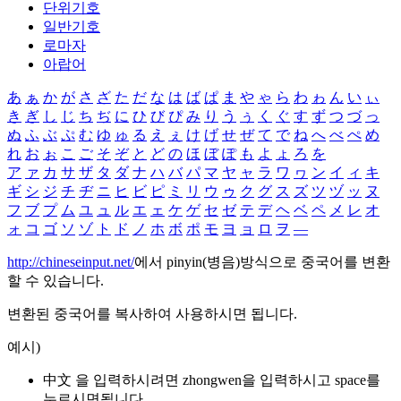
단위기호
일반기호
로마자
아랍어
あ
ぁ
か
が
さ
ざ
た
だ
な
は
ば
ぱ
ま
や
ゃ
ら
わ
ゎ
ん
い
ぃ
き
ぎ
し
じ
ち
ぢ
に
ひ
び
ぴ
み
り
う
ぅ
く
ぐ
す
ず
つ
づ
っ
ぬ
ふ
ぶ
ぷ
む
ゆ
ゅ
る
え
ぇ
け
げ
せ
ぜ
て
で
ね
へ
べ
ぺ
め
れ
お
ぉ
こ
ご
そ
ぞ
と
ど
の
ほ
ぼ
ぽ
も
よ
ょ
ろ
を
ア
ァ
カ
サ
ザ
タ
ダ
ナ
ハ
バ
パ
マ
ヤ
ャ
ラ
ワ
ヮ
ン
イ
ィ
キ
ギ
シ
ジ
チ
ヂ
ニ
ヒ
ビ
ピ
ミ
リ
ウ
ゥ
ク
グ
ス
ズ
ツ
ヅ
ッ
ヌ
フ
ブ
プ
ム
ユ
ュ
ル
エ
ェ
ケ
ゲ
セ
ゼ
テ
デ
ヘ
ベ
ペ
メ
レ
オ
ォ
コ
ゴ
ソ
ゾ
ト
ド
ノ
ホ
ボ
ポ
モ
ヨ
ョ
ロ
ヲ
―
http://chineseinput.net/
에서 pinyin(병음)방식으로 중국어를 변환
할 수 있습니다.
변환된 중국어를 복사하여 사용하시면 됩니다.
예시)
中文 을 입력하시려면
zhongwen
을 입력하시고 space를
누르시면됩니다.