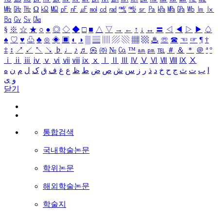
㎒
㎓
㎔
Ω
㏀
㏁
㎊
㎋
㎌
㏖
㏅
㎭
㎮
㎯
㏛
㎩
㎪
㎫
㎬
㏝
㏐
㏓
㏃
㏉
㏜
㏆
§
※
☆
★
○
●
◎
◇
◆
□
■
△
▽
→
←
↑
↓
↔
〓
◁
◀
▷
▶
♤
♠
♡
♥
♧
♣
⊙
◈
▣
◐
◑
▒
▤
▥
▨
▧
▦
▩
♨
☏
☎
☜
☞
¶
†
‡
↕
↗
↙
↖
↘
♭
♩
♪
♬
㉿
㈜
№
㏇
™
㏂
㏘
℡
＃
＆
＊
＠
ª
º
ⅰ
ⅱ
ⅲ
ⅳ
ⅴ
ⅵ
ⅶ
ⅷ
ⅸ
ⅹ
Ⅰ
Ⅱ
Ⅲ
Ⅳ
Ⅴ
Ⅵ
Ⅶ
Ⅷ
Ⅸ
Ⅹ
ا
ب
ت
ث
ج
ح
خ
د
ذ
ر
ز
س
ش
ص
ض
ط
ظ
ع
غ
ف
ق
ک
ل
م
ن
ه
و
ی
닫기
통합검색
국내학술논문
학위논문
해외학술논문
학술지