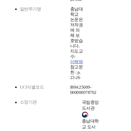
일반주기명
충남대
학교
논문은
저작권
에 의
해 보
호받습
니다.
지도교
수:
이해범
참고문
헌 : p.
23-26
UCI식별코드
I804:25009-
000000078702
소장기관
국립중앙
도서관
충남대학
교 도서