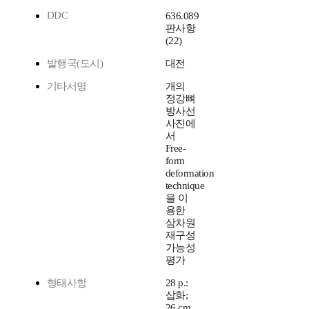
DDC
636.089
판사항
(22)
발행국(도시)
대전
기타서명
개의
정강뼈
방사선
사진에
서
Free-
form
deformation
technique
을 이
용한
삼차원
재구성
가능성
평가
형태사항
28 p.:
삽화;
26 cm.