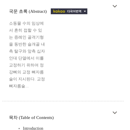
국문 초록 (Abstract)
소동물 수의 임상에
서 흔히 접할 수 있
는 증례인 골격기형
을 동반한 슬개골 내
측 탈구와 앞측 십자
인대 단열에서 이를
교정하기 위하여 정
강뼈의 교정 뼈자름
술이 지시된다. 교정
뼈자름술...
목차 (Table of Contents)
Introduction