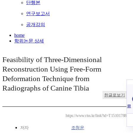
단행본
연구보고서
공개강의
home
학위논문 상세
Feasibility of Three-Dimensional
Reconstruction Using Free-Form
Deformation Technique from
Radiographs of Canine Tibia
한글로보기
료
https://www.riss.kr/link?id=T15101788
저자
조청운