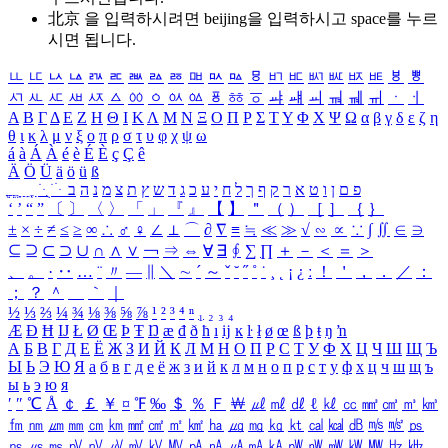
北京 을 입력하시려면
beijing
을 입력하시고 space를 누르
시면 됩니다.
ㅥ
ㅦ
ㅧ
ㅨ
ㅩ
ㅪ
ㅫ
ㅬ
ㅭ
ㅮ
ㅯ
ㅰ
ㅱ
ㅲ
ㅳ
ㅴ
ㅵ
ㅶ
ㅷ
ㅸ
ㅹ
ㅺ
ㅻ
ㅼ
ㅽ
ㅾ
ㅿ
ㆀ
ㆁ
ㆂ
ㆃ
ㆄ
ㆅ
ㆆ
ㆇ
ㆈ
ㆉ
ㆊ
ㆋ
ㆌ
ㆍ
ㆎ
Α
Β
Γ
Δ
Ε
Ζ
Η
Θ
Ι
Κ
Λ
Μ
Ν
Ξ
Ο
Π
Ρ
Σ
Τ
Υ
Φ
Χ
Ψ
Ω
α
β
γ
δ
ε
ζ
η
θ
ι
κ
λ
μ
ν
ξ
ο
π
ρ
σ
τ
υ
φ
χ
ψ
ω
á
à
Á
À
é
è
É
È
ç
Ç
ê
Ä
Ö
Ü
ä
ö
ü
ß
ְ
ֳ
ֲ
ֱ
ָ
ַ
ֵ
ֶ
ִ
ֹ
ּ
ֻ
ׂ
ׁ
ּ
ב
ה
נ
מ
צ
ת
ץ
ש
ד
ג
כ
ע
י
ח
ל
ך
ף
ק
ר
א
ט
ו
ן
ם
פ
‘
’
“
”
〔
〕
〈
〉
「
」
『
』
【
】
＂
（
）
［
］
｛
｝
±
×
÷
≠
≤
≥
∞
∴
♂
♀
∠
⊥
⌒
∂
∇
≡
≒
≪
≫
√
∽
∝
∵
∫
∬
∈
∋
⊆
⊇
⊂
⊃
∪
∩
∧
∨
￢
⇒
⇔
∀
∃
∮
∑
∏
＋
－
＜
＝
＞
、
。
·
‥
…
¨
〃
―
∥
＼
∼
´
～
ˇ
˘
˝
˚
˙
¸
˛
¡
¿
ː
！
＇
，
．
／
：
；
？
＾
＿
｀
｜
½
⅓
⅔
¼
¾
⅛
⅜
⅝
⅞
¹
²
³
⁴
ⁿ
₁
₂
₃
₄
Æ
Ð
Ħ
Ĳ
Ł
Ø
Œ
Þ
Ŧ
Ŋ
æ
đ
ð
ħ
ı
ĳ
ĸ
ŀ
ł
ø
œ
ß
þ
ŧ
ŋ
ŉ
А
Б
В
Г
Д
Е
Ё
Ж
З
И
Й
К
Л
М
Н
О
П
Р
С
Т
У
Ф
Х
Ц
Ч
Ш
Щ
Ъ
Ы
Ь
Э
Ю
Я
а
б
в
г
д
е
ё
ж
з
и
й
к
л
м
н
о
п
р
с
т
у
ф
х
ц
ч
ш
щ
ъ
ы
ь
э
ю
я
′
″
℃
Å
￠
￡
￥
¤
℉
‰
＄
％
Ｆ
￦
㎕
㎖
㎗
ℓ
㎘
㏄
㎣
㎤
㎥
㎦
㎙
㎚
㎛
㎜
㎝
㎞
㎟
㎠
㎡
㎢
㏊
㎍
㎎
㎏
㏏
㎈
㎉
㏈
㎧
㎨
㎰
㎱
㎲
㎳
㎴
㎵
㎶
㎷
㎸
㎹
㎀
㎁
㎂
㎃
㎄
㎺
㎻
㎽
㎾
㎿
㎐
㎑