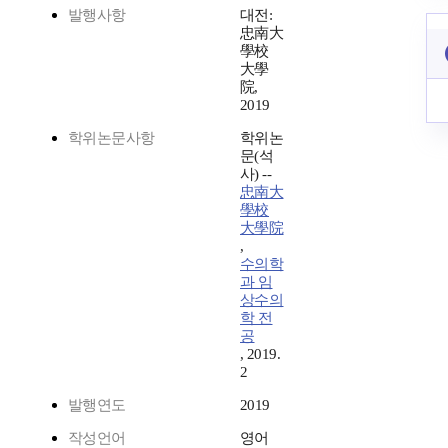
발행사항
대전:
忠南大
學校
大學
院,
2019
학위논문사항
학위논
문(석
사) --
忠南大
學校
大學院
,
수의학
과 임
상수의
학 전
공
, 2019.
2
발행연도
2019
작성언어
영어