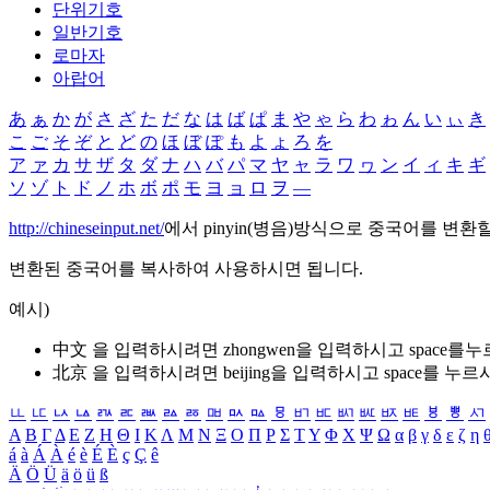
단위기호
일반기호
로마자
아랍어
あ
ぁ
か
が
さ
ざ
た
だ
な
は
ば
ぱ
ま
や
ゃ
ら
わ
ゎ
ん
い
ぃ
き
こ
ご
そ
ぞ
と
ど
の
ほ
ぼ
ぽ
も
よ
ょ
ろ
を
ア
ァ
カ
サ
ザ
タ
ダ
ナ
ハ
バ
パ
マ
ヤ
ャ
ラ
ワ
ヮ
ン
イ
ィ
キ
ギ
ソ
ゾ
ト
ド
ノ
ホ
ボ
ポ
モ
ヨ
ョ
ロ
ヲ
―
http://chineseinput.net/
에서 pinyin(병음)방식으로 중국어를 변환
변환된 중국어를 복사하여 사용하시면 됩니다.
예시)
中文 을 입력하시려면
zhongwen
을 입력하시고 space를
北京 을 입력하시려면
beijing
을 입력하시고 space를 누르
ㅥ
ㅦ
ㅧ
ㅨ
ㅩ
ㅪ
ㅫ
ㅬ
ㅭ
ㅮ
ㅯ
ㅰ
ㅱ
ㅲ
ㅳ
ㅴ
ㅵ
ㅶ
ㅷ
ㅸ
ㅹ
ㅺ
Α
Β
Γ
Δ
Ε
Ζ
Η
Θ
Ι
Κ
Λ
Μ
Ν
Ξ
Ο
Π
Ρ
Σ
Τ
Υ
Φ
Χ
Ψ
Ω
α
β
γ
δ
ε
ζ
η
á
à
Á
À
é
è
É
È
ç
Ç
ê
Ä
Ö
Ü
ä
ö
ü
ß