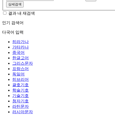
상세검색
결과 내 재검색
인기 검색어
다국어 입력
히라가나
가타카나
중국어
한글고어
그리스문자
프랑스어
독일어
히브리어
괄호기호
학술기호
기술기호
첨자기호
라틴문자
러시아문자