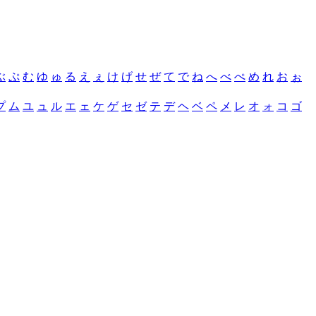
ぶ
ぷ
む
ゆ
ゅ
る
え
ぇ
け
げ
せ
ぜ
て
で
ね
へ
べ
ぺ
め
れ
お
ぉ
プ
ム
ユ
ュ
ル
エ
ェ
ケ
ゲ
セ
ゼ
テ
デ
ヘ
ベ
ペ
メ
レ
オ
ォ
コ
ゴ