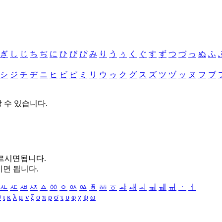
ぎ
し
じ
ち
ぢ
に
ひ
び
ぴ
み
り
う
ぅ
く
ぐ
す
ず
つ
づ
っ
ぬ
ふ
シ
ジ
チ
ヂ
ニ
ヒ
ビ
ピ
ミ
リ
ウ
ゥ
ク
グ
ス
ズ
ツ
ヅ
ッ
ヌ
フ
ブ
할 수 있습니다.
누르시면됩니다.
시면 됩니다.
ㅻ
ㅼ
ㅽ
ㅾ
ㅿ
ㆀ
ㆁ
ㆂ
ㆃ
ㆄ
ㆅ
ㆆ
ㆇ
ㆈ
ㆉ
ㆊ
ㆋ
ㆌ
ㆍ
ㆎ
θ
ι
κ
λ
μ
ν
ξ
ο
π
ρ
σ
τ
υ
φ
χ
ψ
ω