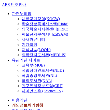
ARS 번호안내
관련누리집
대학공개강의(KOCW)
학술정보통계시스템(Rinfo)
외국학술지지원센터(FRIC)
학술관계분석서비스(SAM)
사서커뮤니티
기관회원
지식나눔(LOOK)
의학전자도서관(MEDLIS)
유관기관 사이트
교육부(MOE)
국립장애인도서관(NLD)
국립중앙도서관(NL)
국회도서관(NAL)
연구윤리정보포털(CRE)
사이언스온 (ScienceON)
이용약관
개인정보처리방침