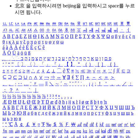
北京 을 입력하시려면
beijing
을 입력하시고 space를 누르
시면 됩니다.
ㅥ
ㅦ
ㅧ
ㅨ
ㅩ
ㅪ
ㅫ
ㅬ
ㅭ
ㅮ
ㅯ
ㅰ
ㅱ
ㅲ
ㅳ
ㅴ
ㅵ
ㅶ
ㅷ
ㅸ
ㅹ
ㅺ
ㅻ
ㅼ
ㅽ
ㅾ
ㅿ
ㆀ
ㆁ
ㆂ
ㆃ
ㆄ
ㆅ
ㆆ
ㆇ
ㆈ
ㆉ
ㆊ
ㆋ
ㆌ
ㆍ
ㆎ
Α
Β
Γ
Δ
Ε
Ζ
Η
Θ
Ι
Κ
Λ
Μ
Ν
Ξ
Ο
Π
Ρ
Σ
Τ
Υ
Φ
Χ
Ψ
Ω
α
β
γ
δ
ε
ζ
η
θ
ι
κ
λ
μ
ν
ξ
ο
π
ρ
σ
τ
υ
φ
χ
ψ
ω
á
à
Á
À
é
è
É
È
ç
Ç
ê
Ä
Ö
Ü
ä
ö
ü
ß
ְ
ֳ
ֲ
ֱ
ָ
ַ
ֵ
ֶ
ִ
ֹ
ּ
ֻ
ׂ
ׁ
ּ
ב
ה
נ
מ
צ
ת
ץ
ש
ד
ג
כ
ע
י
ח
ל
ך
ף
ק
ר
א
ט
ו
ן
ם
פ
‘
’
“
”
〔
〕
〈
〉
「
」
『
』
【
】
＂
（
）
［
］
｛
｝
±
×
÷
≠
≤
≥
∞
∴
♂
♀
∠
⊥
⌒
∂
∇
≡
≒
≪
≫
√
∽
∝
∵
∫
∬
∈
∋
⊆
⊇
⊂
⊃
∪
∩
∧
∨
￢
⇒
⇔
∀
∃
∮
∑
∏
＋
－
＜
＝
＞
、
。
·
‥
…
¨
〃
―
∥
＼
∼
´
～
ˇ
˘
˝
˚
˙
¸
˛
¡
¿
ː
！
＇
，
．
／
：
；
？
＾
＿
｀
｜
½
⅓
⅔
¼
¾
⅛
⅜
⅝
⅞
¹
²
³
⁴
ⁿ
₁
₂
₃
₄
Æ
Ð
Ħ
Ĳ
Ł
Ø
Œ
Þ
Ŧ
Ŋ
æ
đ
ð
ħ
ı
ĳ
ĸ
ŀ
ł
ø
œ
ß
þ
ŧ
ŋ
ŉ
А
Б
В
Г
Д
Е
Ё
Ж
З
И
Й
К
Л
М
Н
О
П
Р
С
Т
У
Ф
Х
Ц
Ч
Ш
Щ
Ъ
Ы
Ь
Э
Ю
Я
а
б
в
г
д
е
ё
ж
з
и
й
к
л
м
н
о
п
р
с
т
у
ф
х
ц
ч
ш
щ
ъ
ы
ь
э
ю
я
′
″
℃
Å
￠
￡
￥
¤
℉
‰
＄
％
Ｆ
￦
㎕
㎖
㎗
ℓ
㎘
㏄
㎣
㎤
㎥
㎦
㎙
㎚
㎛
㎜
㎝
㎞
㎟
㎠
㎡
㎢
㏊
㎍
㎎
㎏
㏏
㎈
㎉
㏈
㎧
㎨
㎰
㎱
㎲
㎳
㎴
㎵
㎶
㎷
㎸
㎹
㎀
㎁
㎂
㎃
㎄
㎺
㎻
㎽
㎾
㎿
㎐
㎑