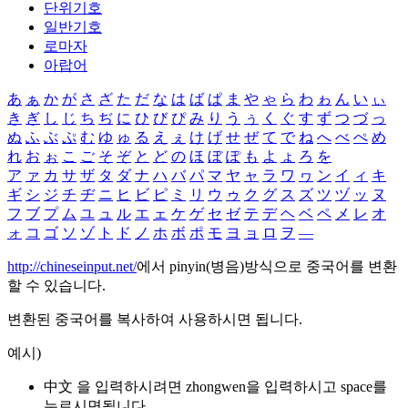
단위기호
일반기호
로마자
아랍어
あ
ぁ
か
が
さ
ざ
た
だ
な
は
ば
ぱ
ま
や
ゃ
ら
わ
ゎ
ん
い
ぃ
き
ぎ
し
じ
ち
ぢ
に
ひ
び
ぴ
み
り
う
ぅ
く
ぐ
す
ず
つ
づ
っ
ぬ
ふ
ぶ
ぷ
む
ゆ
ゅ
る
え
ぇ
け
げ
せ
ぜ
て
で
ね
へ
べ
ぺ
め
れ
お
ぉ
こ
ご
そ
ぞ
と
ど
の
ほ
ぼ
ぽ
も
よ
ょ
ろ
を
ア
ァ
カ
サ
ザ
タ
ダ
ナ
ハ
バ
パ
マ
ヤ
ャ
ラ
ワ
ヮ
ン
イ
ィ
キ
ギ
シ
ジ
チ
ヂ
ニ
ヒ
ビ
ピ
ミ
リ
ウ
ゥ
ク
グ
ス
ズ
ツ
ヅ
ッ
ヌ
フ
ブ
プ
ム
ユ
ュ
ル
エ
ェ
ケ
ゲ
セ
ゼ
テ
デ
ヘ
ベ
ペ
メ
レ
オ
ォ
コ
ゴ
ソ
ゾ
ト
ド
ノ
ホ
ボ
ポ
モ
ヨ
ョ
ロ
ヲ
―
http://chineseinput.net/
에서 pinyin(병음)방식으로 중국어를 변환
할 수 있습니다.
변환된 중국어를 복사하여 사용하시면 됩니다.
예시)
中文 을 입력하시려면
zhongwen
을 입력하시고 space를
누르시면됩니다.