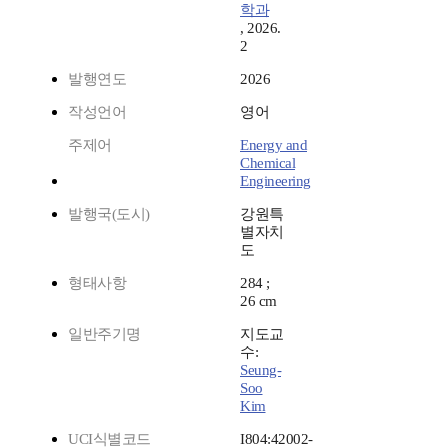
학과
, 2026.
2
발행연도
2026
작성언어
영어
주제어
Energy and
Chemical
Engineering
발행국(도시)
강원특
별자치
도
형태사항
284 ;
26 cm
일반주기명
지도교
수:
Seung-
Soo
Kim
UCI식별코드
I804:42002-