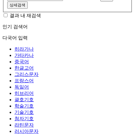
상세검색
결과 내 재검색
인기 검색어
다국어 입력
히라가나
가타카나
중국어
한글고어
그리스문자
프랑스어
독일어
히브리어
괄호기호
학술기호
기술기호
첨자기호
라틴문자
러시아문자