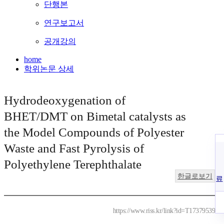
단행본
연구보고서
공개강의
home
학위논문 상세
Hydrodeoxygenation of
BHET/DMT on Bimetal catalysts as
the Model Compounds of Polyester
Waste and Fast Pyrolysis of
Polyethylene Terephthalate
한글로보기
료
https://www.riss.kr/link?id=T17379539