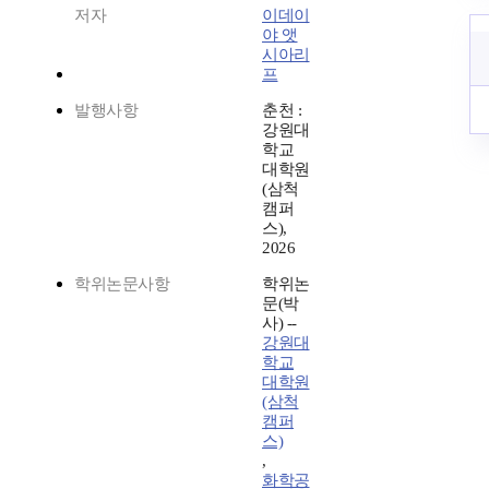
저자
이데이
야 앳
시아리
프
발행사항
춘천 :
강원대
학교
대학원
(삼척
캠퍼
스),
2026
학위논문사항
학위논
문(박
사) --
강원대
학교
대학원
(삼척
캠퍼
스)
,
화학공