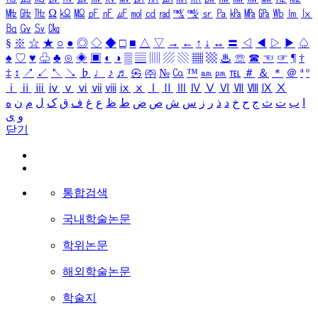
㎒
㎓
㎔
Ω
㏀
㏁
㎊
㎋
㎌
㏖
㏅
㎭
㎮
㎯
㏛
㎩
㎪
㎫
㎬
㏝
㏐
㏓
㏃
㏉
㏜
㏆
§
※
☆
★
○
●
◎
◇
◆
□
■
△
▽
→
←
↑
↓
↔
〓
◁
◀
▷
▶
♤
♠
♡
♥
♧
♣
⊙
◈
▣
◐
◑
▒
▤
▥
▨
▧
▦
▩
♨
☏
☎
☜
☞
¶
†
‡
↕
↗
↙
↖
↘
♭
♩
♪
♬
㉿
㈜
№
㏇
™
㏂
㏘
℡
＃
＆
＊
＠
ª
º
ⅰ
ⅱ
ⅲ
ⅳ
ⅴ
ⅵ
ⅶ
ⅷ
ⅸ
ⅹ
Ⅰ
Ⅱ
Ⅲ
Ⅳ
Ⅴ
Ⅵ
Ⅶ
Ⅷ
Ⅸ
Ⅹ
ا
ب
ت
ث
ج
ح
خ
د
ذ
ر
ز
س
ش
ص
ض
ط
ظ
ع
غ
ف
ق
ک
ل
م
ن
ه
و
ی
닫기
통합검색
국내학술논문
학위논문
해외학술논문
학술지