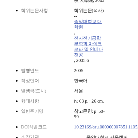
校 大學院, 2005
학위논문사항
학위논문(석사)
--
중앙대학교 대
학원
,
전자전기공학
부학과 마이크
로파 및 안테나
전공
, 2005.6
발행연도
2005
작성언어
한국어
발행국(도시)
서울
형태사항
iv, 63 p. ; 26 cm.
일반주기명
참고문헌: p. 58-
59
DOI식별코드
10.23169/cau.000000007851.1105
소장기관
중앙대학교 서울캠퍼