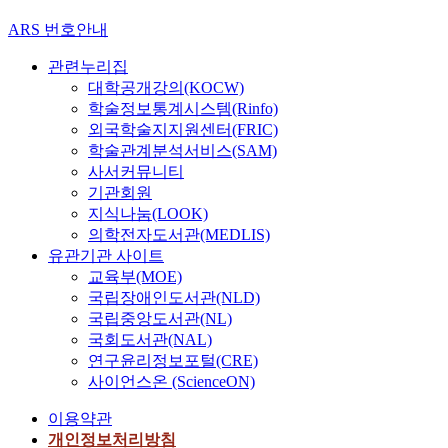
ARS 번호안내
관련누리집
대학공개강의(KOCW)
학술정보통계시스템(Rinfo)
외국학술지지원센터(FRIC)
학술관계분석서비스(SAM)
사서커뮤니티
기관회원
지식나눔(LOOK)
의학전자도서관(MEDLIS)
유관기관 사이트
교육부(MOE)
국립장애인도서관(NLD)
국립중앙도서관(NL)
국회도서관(NAL)
연구윤리정보포털(CRE)
사이언스온 (ScienceON)
이용약관
개인정보처리방침