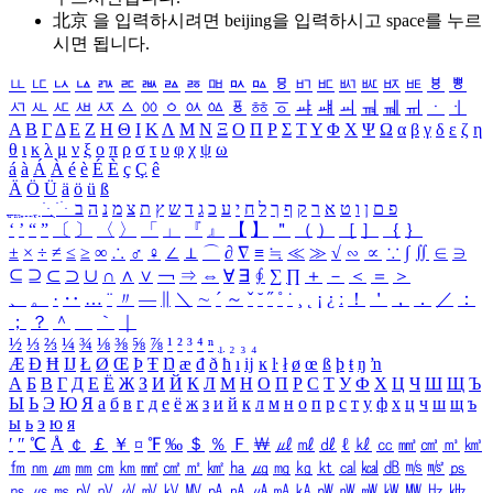
北京 을 입력하시려면
beijing
을 입력하시고 space를 누르
시면 됩니다.
ㅥ
ㅦ
ㅧ
ㅨ
ㅩ
ㅪ
ㅫ
ㅬ
ㅭ
ㅮ
ㅯ
ㅰ
ㅱ
ㅲ
ㅳ
ㅴ
ㅵ
ㅶ
ㅷ
ㅸ
ㅹ
ㅺ
ㅻ
ㅼ
ㅽ
ㅾ
ㅿ
ㆀ
ㆁ
ㆂ
ㆃ
ㆄ
ㆅ
ㆆ
ㆇ
ㆈ
ㆉ
ㆊ
ㆋ
ㆌ
ㆍ
ㆎ
Α
Β
Γ
Δ
Ε
Ζ
Η
Θ
Ι
Κ
Λ
Μ
Ν
Ξ
Ο
Π
Ρ
Σ
Τ
Υ
Φ
Χ
Ψ
Ω
α
β
γ
δ
ε
ζ
η
θ
ι
κ
λ
μ
ν
ξ
ο
π
ρ
σ
τ
υ
φ
χ
ψ
ω
á
à
Á
À
é
è
É
È
ç
Ç
ê
Ä
Ö
Ü
ä
ö
ü
ß
ְ
ֳ
ֲ
ֱ
ָ
ַ
ֵ
ֶ
ִ
ֹ
ּ
ֻ
ׂ
ׁ
ּ
ב
ה
נ
מ
צ
ת
ץ
ש
ד
ג
כ
ע
י
ח
ל
ך
ף
ק
ר
א
ט
ו
ן
ם
פ
‘
’
“
”
〔
〕
〈
〉
「
」
『
』
【
】
＂
（
）
［
］
｛
｝
±
×
÷
≠
≤
≥
∞
∴
♂
♀
∠
⊥
⌒
∂
∇
≡
≒
≪
≫
√
∽
∝
∵
∫
∬
∈
∋
⊆
⊇
⊂
⊃
∪
∩
∧
∨
￢
⇒
⇔
∀
∃
∮
∑
∏
＋
－
＜
＝
＞
、
。
·
‥
…
¨
〃
―
∥
＼
∼
´
～
ˇ
˘
˝
˚
˙
¸
˛
¡
¿
ː
！
＇
，
．
／
：
；
？
＾
＿
｀
｜
½
⅓
⅔
¼
¾
⅛
⅜
⅝
⅞
¹
²
³
⁴
ⁿ
₁
₂
₃
₄
Æ
Ð
Ħ
Ĳ
Ł
Ø
Œ
Þ
Ŧ
Ŋ
æ
đ
ð
ħ
ı
ĳ
ĸ
ŀ
ł
ø
œ
ß
þ
ŧ
ŋ
ŉ
А
Б
В
Г
Д
Е
Ё
Ж
З
И
Й
К
Л
М
Н
О
П
Р
С
Т
У
Ф
Х
Ц
Ч
Ш
Щ
Ъ
Ы
Ь
Э
Ю
Я
а
б
в
г
д
е
ё
ж
з
и
й
к
л
м
н
о
п
р
с
т
у
ф
х
ц
ч
ш
щ
ъ
ы
ь
э
ю
я
′
″
℃
Å
￠
￡
￥
¤
℉
‰
＄
％
Ｆ
￦
㎕
㎖
㎗
ℓ
㎘
㏄
㎣
㎤
㎥
㎦
㎙
㎚
㎛
㎜
㎝
㎞
㎟
㎠
㎡
㎢
㏊
㎍
㎎
㎏
㏏
㎈
㎉
㏈
㎧
㎨
㎰
㎱
㎲
㎳
㎴
㎵
㎶
㎷
㎸
㎹
㎀
㎁
㎂
㎃
㎄
㎺
㎻
㎽
㎾
㎿
㎐
㎑