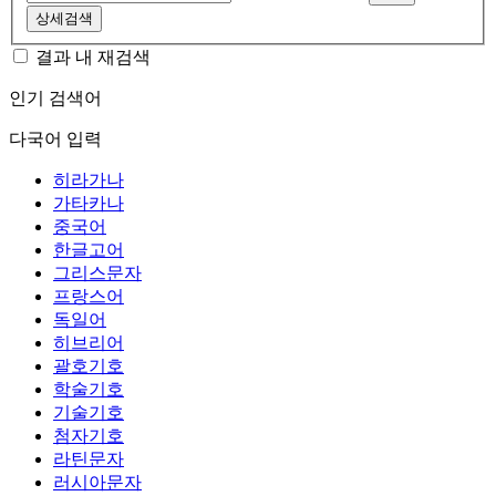
상세검색
결과 내 재검색
인기 검색어
다국어 입력
히라가나
가타카나
중국어
한글고어
그리스문자
프랑스어
독일어
히브리어
괄호기호
학술기호
기술기호
첨자기호
라틴문자
러시아문자