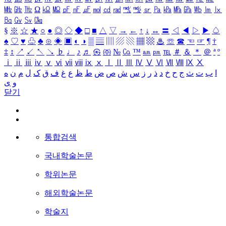
㎒
㎓
㎔
Ω
㏀
㏁
㎊
㎋
㎌
㏖
㏅
㎭
㎮
㎯
㏛
㎩
㎪
㎫
㎬
㏝
㏐
㏓
㏃
㏉
㏜
㏆
§
※
☆
★
○
●
◎
◇
◆
□
■
△
▽
→
←
↑
↓
↔
〓
◁
◀
▷
▶
♤
♠
♡
♥
♧
♣
⊙
◈
▣
◐
◑
▒
▤
▥
▨
▧
▦
▩
♨
☏
☎
☜
☞
¶
†
‡
↕
↗
↙
↖
↘
♭
♩
♪
♬
㉿
㈜
№
㏇
™
㏂
㏘
℡
＃
＆
＊
＠
ª
º
ⅰ
ⅱ
ⅲ
ⅳ
ⅴ
ⅵ
ⅶ
ⅷ
ⅸ
ⅹ
Ⅰ
Ⅱ
Ⅲ
Ⅳ
Ⅴ
Ⅵ
Ⅶ
Ⅷ
Ⅸ
Ⅹ
ا
ب
ت
ث
ج
ح
خ
د
ذ
ر
ز
س
ش
ص
ض
ط
ظ
ع
غ
ف
ق
ک
ل
م
ن
ه
و
ی
닫기
통합검색
국내학술논문
학위논문
해외학술논문
학술지