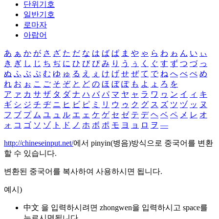
단위기호
일반기호
로마자
아랍어
あ
ぁ
か
が
さ
ざ
た
だ
な
は
ば
ぱ
ま
や
ゃ
ら
わ
ゎ
ん
い
ぃ
き
ぎ
し
じ
ち
ぢ
に
ひ
び
ぴ
み
り
う
ぅ
く
ぐ
す
ず
つ
づ
っ
ぬ
ふ
ぶ
ぷ
む
ゆ
ゅ
る
え
ぇ
け
げ
せ
ぜ
て
で
ね
へ
べ
ぺ
め
れ
お
ぉ
こ
ご
そ
ぞ
と
ど
の
ほ
ぼ
ぽ
も
よ
ょ
ろ
を
ア
ァ
カ
サ
ザ
タ
ダ
ナ
ハ
バ
パ
マ
ヤ
ャ
ラ
ワ
ヮ
ン
イ
ィ
キ
ギ
シ
ジ
チ
ヂ
ニ
ヒ
ビ
ピ
ミ
リ
ウ
ゥ
ク
グ
ス
ズ
ツ
ヅ
ッ
ヌ
フ
ブ
プ
ム
ユ
ュ
ル
エ
ェ
ケ
ゲ
セ
ゼ
テ
デ
ヘ
ベ
ペ
メ
レ
オ
ォ
コ
ゴ
ソ
ゾ
ト
ド
ノ
ホ
ボ
ポ
モ
ヨ
ョ
ロ
ヲ
―
http://chineseinput.net/
에서 pinyin(병음)방식으로 중국어를 변환
할 수 있습니다.
변환된 중국어를 복사하여 사용하시면 됩니다.
예시)
中文 을 입력하시려면
zhongwen
을 입력하시고 space를
누르시면됩니다.