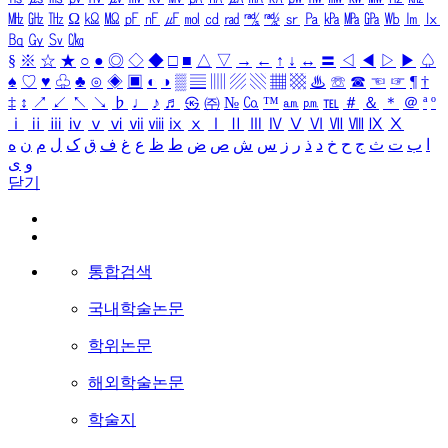
㎒
㎓
㎔
Ω
㏀
㏁
㎊
㎋
㎌
㏖
㏅
㎭
㎮
㎯
㏛
㎩
㎪
㎫
㎬
㏝
㏐
㏓
㏃
㏉
㏜
㏆
§
※
☆
★
○
●
◎
◇
◆
□
■
△
▽
→
←
↑
↓
↔
〓
◁
◀
▷
▶
♤
♠
♡
♥
♧
♣
⊙
◈
▣
◐
◑
▒
▤
▥
▨
▧
▦
▩
♨
☏
☎
☜
☞
¶
†
‡
↕
↗
↙
↖
↘
♭
♩
♪
♬
㉿
㈜
№
㏇
™
㏂
㏘
℡
＃
＆
＊
＠
ª
º
ⅰ
ⅱ
ⅲ
ⅳ
ⅴ
ⅵ
ⅶ
ⅷ
ⅸ
ⅹ
Ⅰ
Ⅱ
Ⅲ
Ⅳ
Ⅴ
Ⅵ
Ⅶ
Ⅷ
Ⅸ
Ⅹ
ا
ب
ت
ث
ج
ح
خ
د
ذ
ر
ز
س
ش
ص
ض
ط
ظ
ع
غ
ف
ق
ک
ل
م
ن
ه
و
ی
닫기
통합검색
국내학술논문
학위논문
해외학술논문
학술지