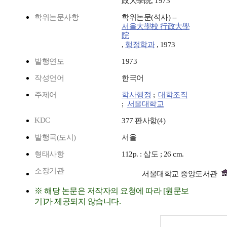
政大學院, 1973
학위논문사항
학위논문(석사) --
서울大學校 行政大學
院
,
행정학과
, 1973
발행연도
1973
작성언어
한국어
주제어
학사행정
;
대학조직
;
서울대학교
KDC
377 판사항(4)
발행국(도시)
서울
형태사항
112p. : 삽도 ; 26 cm.
소장기관
서울대학교 중앙도서관
※ 해당 논문은 저작자의 요청에 따라 [원문보
기]가 제공되지 않습니다.