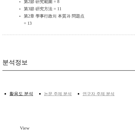
第2節 硏究範圍 = 8
第3節 硏究方法 = 11
第2章 學事行政의 本質과 問題点
= 13
분석정보
활용도 분석
논문 주제 분석
연구자 주제 분석
View