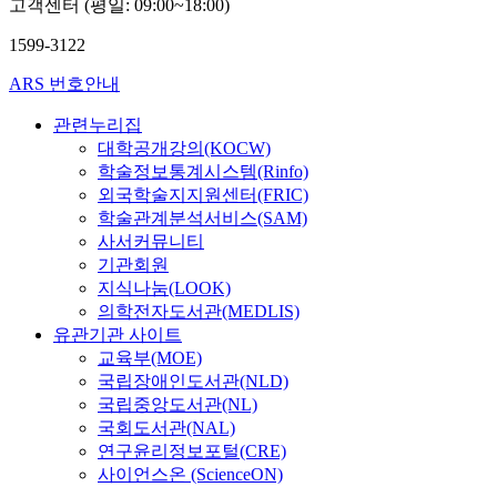
고객센터 (평일: 09:00~18:00)
1599-3122
ARS 번호안내
관련누리집
대학공개강의(KOCW)
학술정보통계시스템(Rinfo)
외국학술지지원센터(FRIC)
학술관계분석서비스(SAM)
사서커뮤니티
기관회원
지식나눔(LOOK)
의학전자도서관(MEDLIS)
유관기관 사이트
교육부(MOE)
국립장애인도서관(NLD)
국립중앙도서관(NL)
국회도서관(NAL)
연구윤리정보포털(CRE)
사이언스온 (ScienceON)