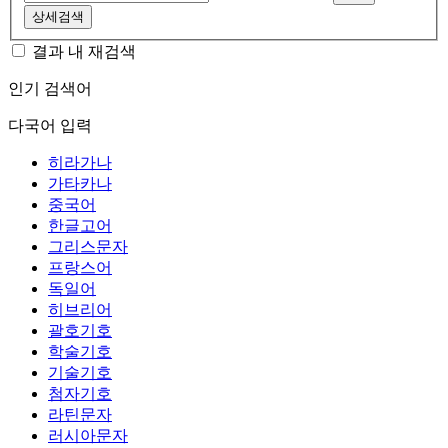
상세검색
결과 내 재검색
인기 검색어
다국어 입력
히라가나
가타카나
중국어
한글고어
그리스문자
프랑스어
독일어
히브리어
괄호기호
학술기호
기술기호
첨자기호
라틴문자
러시아문자