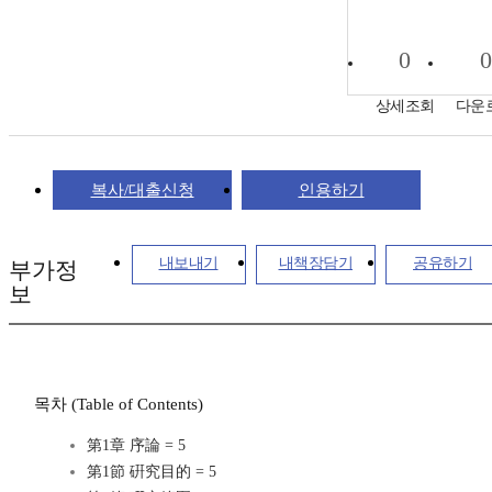
0
0
상세조회
다운
복사/대출신청
인용하기
내보내기
내책장담기
공유하기
부가정
보
목차 (Table of Contents)
第1章 序論 = 5
第1節 硏究目的 = 5