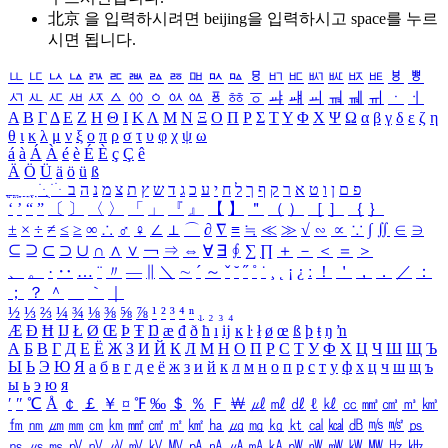
北京 을 입력하시려면
beijing
을 입력하시고 space를 누르
시면 됩니다.
ㅥ
ㅦ
ㅧ
ㅨ
ㅩ
ㅪ
ㅫ
ㅬ
ㅭ
ㅮ
ㅯ
ㅰ
ㅱ
ㅲ
ㅳ
ㅴ
ㅵ
ㅶ
ㅷ
ㅸ
ㅹ
ㅺ
ㅻ
ㅼ
ㅽ
ㅾ
ㅿ
ㆀ
ㆁ
ㆂ
ㆃ
ㆄ
ㆅ
ㆆ
ㆇ
ㆈ
ㆉ
ㆊ
ㆋ
ㆌ
ㆍ
ㆎ
Α
Β
Γ
Δ
Ε
Ζ
Η
Θ
Ι
Κ
Λ
Μ
Ν
Ξ
Ο
Π
Ρ
Σ
Τ
Υ
Φ
Χ
Ψ
Ω
α
β
γ
δ
ε
ζ
η
θ
ι
κ
λ
μ
ν
ξ
ο
π
ρ
σ
τ
υ
φ
χ
ψ
ω
á
à
Á
À
é
è
É
È
ç
Ç
ê
Ä
Ö
Ü
ä
ö
ü
ß
ְ
ֳ
ֲ
ֱ
ָ
ַ
ֵ
ֶ
ִ
ֹ
ּ
ֻ
ׂ
ׁ
ּ
ב
ה
נ
מ
צ
ת
ץ
ש
ד
ג
כ
ע
י
ח
ל
ך
ף
ק
ר
א
ט
ו
ן
ם
פ
‘
’
“
”
〔
〕
〈
〉
「
」
『
』
【
】
＂
（
）
［
］
｛
｝
±
×
÷
≠
≤
≥
∞
∴
♂
♀
∠
⊥
⌒
∂
∇
≡
≒
≪
≫
√
∽
∝
∵
∫
∬
∈
∋
⊆
⊇
⊂
⊃
∪
∩
∧
∨
￢
⇒
⇔
∀
∃
∮
∑
∏
＋
－
＜
＝
＞
、
。
·
‥
…
¨
〃
―
∥
＼
∼
´
～
ˇ
˘
˝
˚
˙
¸
˛
¡
¿
ː
！
＇
，
．
／
：
；
？
＾
＿
｀
｜
½
⅓
⅔
¼
¾
⅛
⅜
⅝
⅞
¹
²
³
⁴
ⁿ
₁
₂
₃
₄
Æ
Ð
Ħ
Ĳ
Ł
Ø
Œ
Þ
Ŧ
Ŋ
æ
đ
ð
ħ
ı
ĳ
ĸ
ŀ
ł
ø
œ
ß
þ
ŧ
ŋ
ŉ
А
Б
В
Г
Д
Е
Ё
Ж
З
И
Й
К
Л
М
Н
О
П
Р
С
Т
У
Ф
Х
Ц
Ч
Ш
Щ
Ъ
Ы
Ь
Э
Ю
Я
а
б
в
г
д
е
ё
ж
з
и
й
к
л
м
н
о
п
р
с
т
у
ф
х
ц
ч
ш
щ
ъ
ы
ь
э
ю
я
′
″
℃
Å
￠
￡
￥
¤
℉
‰
＄
％
Ｆ
￦
㎕
㎖
㎗
ℓ
㎘
㏄
㎣
㎤
㎥
㎦
㎙
㎚
㎛
㎜
㎝
㎞
㎟
㎠
㎡
㎢
㏊
㎍
㎎
㎏
㏏
㎈
㎉
㏈
㎧
㎨
㎰
㎱
㎲
㎳
㎴
㎵
㎶
㎷
㎸
㎹
㎀
㎁
㎂
㎃
㎄
㎺
㎻
㎽
㎾
㎿
㎐
㎑