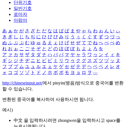
단위기호
일반기호
로마자
아랍어
あ
ぁ
か
が
さ
ざ
た
だ
な
は
ば
ぱ
ま
や
ゃ
ら
わ
ゎ
ん
い
ぃ
き
ぎ
し
じ
ち
ぢ
に
ひ
び
ぴ
み
り
う
ぅ
く
ぐ
す
ず
つ
づ
っ
ぬ
ふ
ぶ
ぷ
む
ゆ
ゅ
る
え
ぇ
け
げ
せ
ぜ
て
で
ね
へ
べ
ぺ
め
れ
お
ぉ
こ
ご
そ
ぞ
と
ど
の
ほ
ぼ
ぽ
も
よ
ょ
ろ
を
ア
ァ
カ
サ
ザ
タ
ダ
ナ
ハ
バ
パ
マ
ヤ
ャ
ラ
ワ
ヮ
ン
イ
ィ
キ
ギ
シ
ジ
チ
ヂ
ニ
ヒ
ビ
ピ
ミ
リ
ウ
ゥ
ク
グ
ス
ズ
ツ
ヅ
ッ
ヌ
フ
ブ
プ
ム
ユ
ュ
ル
エ
ェ
ケ
ゲ
セ
ゼ
テ
デ
ヘ
ベ
ペ
メ
レ
オ
ォ
コ
ゴ
ソ
ゾ
ト
ド
ノ
ホ
ボ
ポ
モ
ヨ
ョ
ロ
ヲ
―
http://chineseinput.net/
에서 pinyin(병음)방식으로 중국어를 변환
할 수 있습니다.
변환된 중국어를 복사하여 사용하시면 됩니다.
예시)
中文 을 입력하시려면
zhongwen
을 입력하시고 space를
누르시면됩니다.