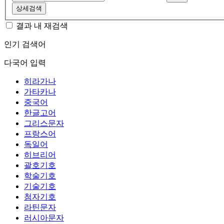
상세검색
결과 내 재검색
인기 검색어
다국어 입력
히라가나
가타카나
중국어
한글고어
그리스문자
프랑스어
독일어
히브리어
괄호기호
학술기호
기술기호
첨자기호
라틴문자
러시아문자