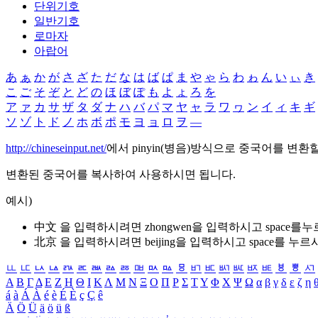
단위기호
일반기호
로마자
아랍어
あ
ぁ
か
が
さ
ざ
た
だ
な
は
ば
ぱ
ま
や
ゃ
ら
わ
ゎ
ん
い
ぃ
き
こ
ご
そ
ぞ
と
ど
の
ほ
ぼ
ぽ
も
よ
ょ
ろ
を
ア
ァ
カ
サ
ザ
タ
ダ
ナ
ハ
バ
パ
マ
ヤ
ャ
ラ
ワ
ヮ
ン
イ
ィ
キ
ギ
ソ
ゾ
ト
ド
ノ
ホ
ボ
ポ
モ
ヨ
ョ
ロ
ヲ
―
http://chineseinput.net/
에서 pinyin(병음)방식으로 중국어를 변환
변환된 중국어를 복사하여 사용하시면 됩니다.
예시)
中文 을 입력하시려면
zhongwen
을 입력하시고 space를
北京 을 입력하시려면
beijing
을 입력하시고 space를 누르
ㅥ
ㅦ
ㅧ
ㅨ
ㅩ
ㅪ
ㅫ
ㅬ
ㅭ
ㅮ
ㅯ
ㅰ
ㅱ
ㅲ
ㅳ
ㅴ
ㅵ
ㅶ
ㅷ
ㅸ
ㅹ
ㅺ
Α
Β
Γ
Δ
Ε
Ζ
Η
Θ
Ι
Κ
Λ
Μ
Ν
Ξ
Ο
Π
Ρ
Σ
Τ
Υ
Φ
Χ
Ψ
Ω
α
β
γ
δ
ε
ζ
η
á
à
Á
À
é
è
É
È
ç
Ç
ê
Ä
Ö
Ü
ä
ö
ü
ß