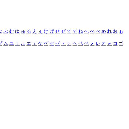
ぶ
ぷ
む
ゆ
ゅ
る
え
ぇ
け
げ
せ
ぜ
て
で
ね
へ
べ
ぺ
め
れ
お
ぉ
プ
ム
ユ
ュ
ル
エ
ェ
ケ
ゲ
セ
ゼ
テ
デ
ヘ
ベ
ペ
メ
レ
オ
ォ
コ
ゴ