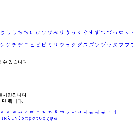
ぎ
し
じ
ち
ぢ
に
ひ
び
ぴ
み
り
う
ぅ
く
ぐ
す
ず
つ
づ
っ
ぬ
ふ
シ
ジ
チ
ヂ
ニ
ヒ
ビ
ピ
ミ
リ
ウ
ゥ
ク
グ
ス
ズ
ツ
ヅ
ッ
ヌ
フ
ブ
할 수 있습니다.
누르시면됩니다.
시면 됩니다.
ㅻ
ㅼ
ㅽ
ㅾ
ㅿ
ㆀ
ㆁ
ㆂ
ㆃ
ㆄ
ㆅ
ㆆ
ㆇ
ㆈ
ㆉ
ㆊ
ㆋ
ㆌ
ㆍ
ㆎ
θ
ι
κ
λ
μ
ν
ξ
ο
π
ρ
σ
τ
υ
φ
χ
ψ
ω