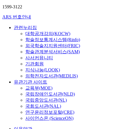
1599-3122
ARS 번호안내
관련누리집
대학공개강의(KOCW)
학술정보통계시스템(Rinfo)
외국학술지지원센터(FRIC)
학술관계분석서비스(SAM)
사서커뮤니티
기관회원
지식나눔(LOOK)
의학전자도서관(MEDLIS)
유관기관 사이트
교육부(MOE)
국립장애인도서관(NLD)
국립중앙도서관(NL)
국회도서관(NAL)
연구윤리정보포털(CRE)
사이언스온 (ScienceON)
이용약관