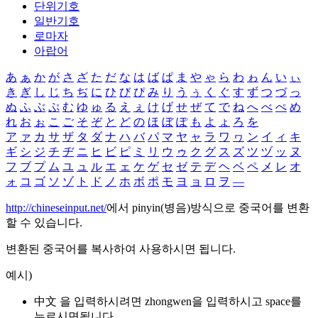
단위기호
일반기호
로마자
아랍어
あ
ぁ
か
が
さ
ざ
た
だ
な
は
ば
ぱ
ま
や
ゃ
ら
わ
ゎ
ん
い
ぃ
き
ぎ
し
じ
ち
ぢ
に
ひ
び
ぴ
み
り
う
ぅ
く
ぐ
す
ず
つ
づ
っ
ぬ
ふ
ぶ
ぷ
む
ゆ
ゅ
る
え
ぇ
け
げ
せ
ぜ
て
で
ね
へ
べ
ぺ
め
れ
お
ぉ
こ
ご
そ
ぞ
と
ど
の
ほ
ぼ
ぽ
も
よ
ょ
ろ
を
ア
ァ
カ
サ
ザ
タ
ダ
ナ
ハ
バ
パ
マ
ヤ
ャ
ラ
ワ
ヮ
ン
イ
ィ
キ
ギ
シ
ジ
チ
ヂ
ニ
ヒ
ビ
ピ
ミ
リ
ウ
ゥ
ク
グ
ス
ズ
ツ
ヅ
ッ
ヌ
フ
ブ
プ
ム
ユ
ュ
ル
エ
ェ
ケ
ゲ
セ
ゼ
テ
デ
ヘ
ベ
ペ
メ
レ
オ
ォ
コ
ゴ
ソ
ゾ
ト
ド
ノ
ホ
ボ
ポ
モ
ヨ
ョ
ロ
ヲ
―
http://chineseinput.net/
에서 pinyin(병음)방식으로 중국어를 변환
할 수 있습니다.
변환된 중국어를 복사하여 사용하시면 됩니다.
예시)
中文 을 입력하시려면
zhongwen
을 입력하시고 space를
누르시면됩니다.