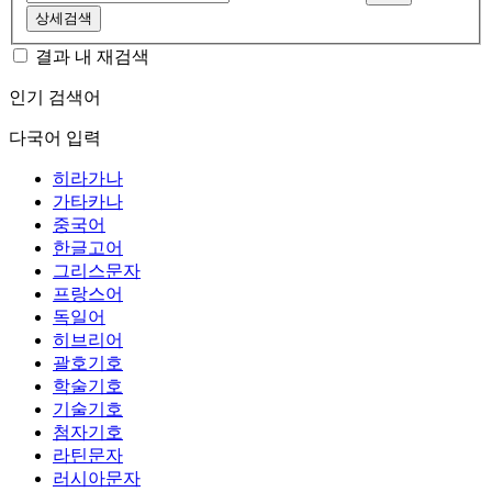
상세검색
결과 내 재검색
인기 검색어
다국어 입력
히라가나
가타카나
중국어
한글고어
그리스문자
프랑스어
독일어
히브리어
괄호기호
학술기호
기술기호
첨자기호
라틴문자
러시아문자