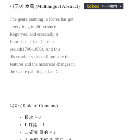
다국어 초록 (Multilingual Abstract)
The genre painting in Korea has got
a very long tradition since
Koguryeo, and especially it
flourished at late Chosun
period(1700-1850). And this
dissertation seeks to illuminate the
features and the historical changes in
the Genre painting at late Ch...
목차 (Table of Contents)
目次 = 0
I. 序論 = 1
1. 硏究 目的 = 1
2. 硏究 內容 및 方法 = 4