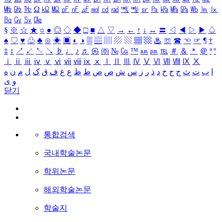
㎒
㎓
㎔
Ω
㏀
㏁
㎊
㎋
㎌
㏖
㏅
㎭
㎮
㎯
㏛
㎩
㎪
㎫
㎬
㏝
㏐
㏓
㏃
㏉
㏜
㏆
§
※
☆
★
○
●
◎
◇
◆
□
■
△
▽
→
←
↑
↓
↔
〓
◁
◀
▷
▶
♤
♠
♡
♥
♧
♣
⊙
◈
▣
◐
◑
▒
▤
▥
▨
▧
▦
▩
♨
☏
☎
☜
☞
¶
†
‡
↕
↗
↙
↖
↘
♭
♩
♪
♬
㉿
㈜
№
㏇
™
㏂
㏘
℡
＃
＆
＊
＠
ª
º
ⅰ
ⅱ
ⅲ
ⅳ
ⅴ
ⅵ
ⅶ
ⅷ
ⅸ
ⅹ
Ⅰ
Ⅱ
Ⅲ
Ⅳ
Ⅴ
Ⅵ
Ⅶ
Ⅷ
Ⅸ
Ⅹ
ا
ب
ت
ث
ج
ح
خ
د
ذ
ر
ز
س
ش
ص
ض
ط
ظ
ع
غ
ف
ق
ک
ل
م
ن
ه
و
ی
닫기
통합검색
국내학술논문
학위논문
해외학술논문
학술지