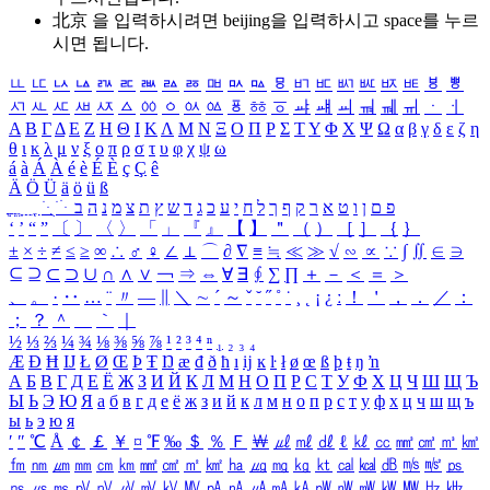
北京 을 입력하시려면
beijing
을 입력하시고 space를 누르
시면 됩니다.
ㅥ
ㅦ
ㅧ
ㅨ
ㅩ
ㅪ
ㅫ
ㅬ
ㅭ
ㅮ
ㅯ
ㅰ
ㅱ
ㅲ
ㅳ
ㅴ
ㅵ
ㅶ
ㅷ
ㅸ
ㅹ
ㅺ
ㅻ
ㅼ
ㅽ
ㅾ
ㅿ
ㆀ
ㆁ
ㆂ
ㆃ
ㆄ
ㆅ
ㆆ
ㆇ
ㆈ
ㆉ
ㆊ
ㆋ
ㆌ
ㆍ
ㆎ
Α
Β
Γ
Δ
Ε
Ζ
Η
Θ
Ι
Κ
Λ
Μ
Ν
Ξ
Ο
Π
Ρ
Σ
Τ
Υ
Φ
Χ
Ψ
Ω
α
β
γ
δ
ε
ζ
η
θ
ι
κ
λ
μ
ν
ξ
ο
π
ρ
σ
τ
υ
φ
χ
ψ
ω
á
à
Á
À
é
è
É
È
ç
Ç
ê
Ä
Ö
Ü
ä
ö
ü
ß
ְ
ֳ
ֲ
ֱ
ָ
ַ
ֵ
ֶ
ִ
ֹ
ּ
ֻ
ׂ
ׁ
ּ
ב
ה
נ
מ
צ
ת
ץ
ש
ד
ג
כ
ע
י
ח
ל
ך
ף
ק
ר
א
ט
ו
ן
ם
פ
‘
’
“
”
〔
〕
〈
〉
「
」
『
』
【
】
＂
（
）
［
］
｛
｝
±
×
÷
≠
≤
≥
∞
∴
♂
♀
∠
⊥
⌒
∂
∇
≡
≒
≪
≫
√
∽
∝
∵
∫
∬
∈
∋
⊆
⊇
⊂
⊃
∪
∩
∧
∨
￢
⇒
⇔
∀
∃
∮
∑
∏
＋
－
＜
＝
＞
、
。
·
‥
…
¨
〃
―
∥
＼
∼
´
～
ˇ
˘
˝
˚
˙
¸
˛
¡
¿
ː
！
＇
，
．
／
：
；
？
＾
＿
｀
｜
½
⅓
⅔
¼
¾
⅛
⅜
⅝
⅞
¹
²
³
⁴
ⁿ
₁
₂
₃
₄
Æ
Ð
Ħ
Ĳ
Ł
Ø
Œ
Þ
Ŧ
Ŋ
æ
đ
ð
ħ
ı
ĳ
ĸ
ŀ
ł
ø
œ
ß
þ
ŧ
ŋ
ŉ
А
Б
В
Г
Д
Е
Ё
Ж
З
И
Й
К
Л
М
Н
О
П
Р
С
Т
У
Ф
Х
Ц
Ч
Ш
Щ
Ъ
Ы
Ь
Э
Ю
Я
а
б
в
г
д
е
ё
ж
з
и
й
к
л
м
н
о
п
р
с
т
у
ф
х
ц
ч
ш
щ
ъ
ы
ь
э
ю
я
′
″
℃
Å
￠
￡
￥
¤
℉
‰
＄
％
Ｆ
￦
㎕
㎖
㎗
ℓ
㎘
㏄
㎣
㎤
㎥
㎦
㎙
㎚
㎛
㎜
㎝
㎞
㎟
㎠
㎡
㎢
㏊
㎍
㎎
㎏
㏏
㎈
㎉
㏈
㎧
㎨
㎰
㎱
㎲
㎳
㎴
㎵
㎶
㎷
㎸
㎹
㎀
㎁
㎂
㎃
㎄
㎺
㎻
㎽
㎾
㎿
㎐
㎑