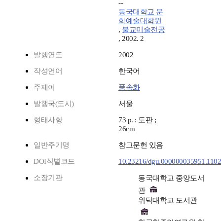
--
동국대학교 문
화예술대학원
,
불교미술전공
, 2002. 2
발행연도
2002
작성언어
한국어
주제어
풍속화
발행국(도시)
서울
형태사항
73 p. : 도판 ;
26cm
일반주기명
참고문헌 있음
DOI식별코드
10.23216/dgu.000000035951.110
소장기관
동국대학교 중앙도서
관
위덕대학교 도서관