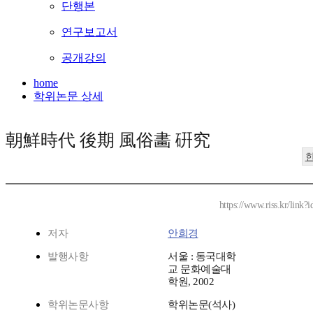
단행본
연구보고서
공개강의
home
학위논문 상세
朝鮮時代 後期 風俗畵 硏究
https://www.riss.kr/link
저자
안희경
발행사항
서울 : 동국대학
교 문화예술대
학원, 2002
학위논문사항
학위논문(석사)