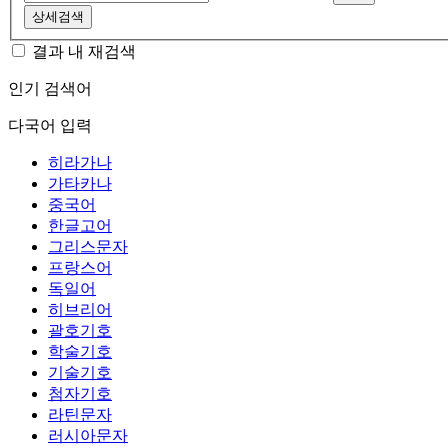
상세검색
결과 내 재검색
인기 검색어
다국어 입력
히라가나
가타카나
중국어
한글고어
그리스문자
프랑스어
독일어
히브리어
괄호기호
학술기호
기술기호
첨자기호
라틴문자
러시아문자