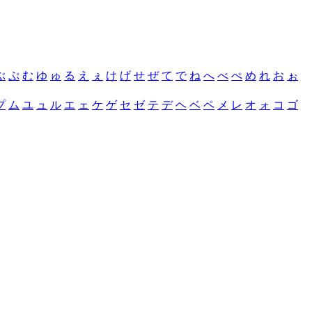
ぶ
ぷ
む
ゆ
ゅ
る
え
ぇ
け
げ
せ
ぜ
て
で
ね
へ
べ
ぺ
め
れ
お
ぉ
プ
ム
ユ
ュ
ル
エ
ェ
ケ
ゲ
セ
ゼ
テ
デ
ヘ
ベ
ペ
メ
レ
オ
ォ
コ
ゴ