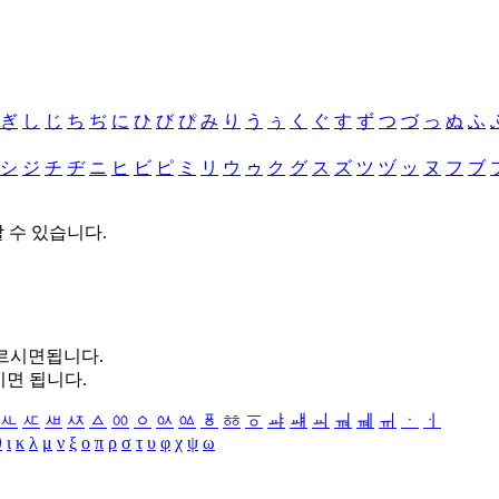
ぎ
し
じ
ち
ぢ
に
ひ
び
ぴ
み
り
う
ぅ
く
ぐ
す
ず
つ
づ
っ
ぬ
ふ
シ
ジ
チ
ヂ
ニ
ヒ
ビ
ピ
ミ
リ
ウ
ゥ
ク
グ
ス
ズ
ツ
ヅ
ッ
ヌ
フ
ブ
할 수 있습니다.
누르시면됩니다.
시면 됩니다.
ㅻ
ㅼ
ㅽ
ㅾ
ㅿ
ㆀ
ㆁ
ㆂ
ㆃ
ㆄ
ㆅ
ㆆ
ㆇ
ㆈ
ㆉ
ㆊ
ㆋ
ㆌ
ㆍ
ㆎ
θ
ι
κ
λ
μ
ν
ξ
ο
π
ρ
σ
τ
υ
φ
χ
ψ
ω