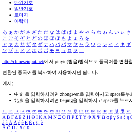
단위기호
일반기호
로마자
아랍어
あ
ぁ
か
が
さ
ざ
た
だ
な
は
ば
ぱ
ま
や
ゃ
ら
わ
ゎ
ん
い
ぃ
き
こ
ご
そ
ぞ
と
ど
の
ほ
ぼ
ぽ
も
よ
ょ
ろ
を
ア
ァ
カ
サ
ザ
タ
ダ
ナ
ハ
バ
パ
マ
ヤ
ャ
ラ
ワ
ヮ
ン
イ
ィ
キ
ギ
ソ
ゾ
ト
ド
ノ
ホ
ボ
ポ
モ
ヨ
ョ
ロ
ヲ
―
http://chineseinput.net/
에서 pinyin(병음)방식으로 중국어를 변환
변환된 중국어를 복사하여 사용하시면 됩니다.
예시)
中文 을 입력하시려면
zhongwen
을 입력하시고 space를
北京 을 입력하시려면
beijing
을 입력하시고 space를 누르
ㅥ
ㅦ
ㅧ
ㅨ
ㅩ
ㅪ
ㅫ
ㅬ
ㅭ
ㅮ
ㅯ
ㅰ
ㅱ
ㅲ
ㅳ
ㅴ
ㅵ
ㅶ
ㅷ
ㅸ
ㅹ
ㅺ
Α
Β
Γ
Δ
Ε
Ζ
Η
Θ
Ι
Κ
Λ
Μ
Ν
Ξ
Ο
Π
Ρ
Σ
Τ
Υ
Φ
Χ
Ψ
Ω
α
β
γ
δ
ε
ζ
η
á
à
Á
À
é
è
É
È
ç
Ç
ê
Ä
Ö
Ü
ä
ö
ü
ß