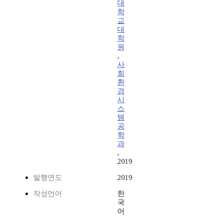
대
학
교
대
학
원
,
사
회
환
경
시
스
템
공
학
과
,
2019
발행연도
2019
작성언어
한
국
어