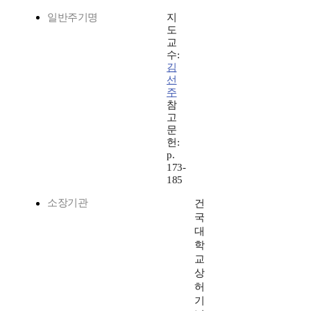
일반주기명
지
도
교
수:
김
선
주
참
고
문
헌:
p.
173-
185
소장기관
건
국
대
학
교
상
허
기