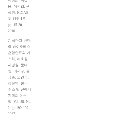
이장희, 박철
웅, 이선엽, 원
상연, KIGAS
제 14권 1호,
pp. 15-20, ,
2010
7. 석탄과 반탄
화 바이오매스
혼합연료의 가
스화, 라호원,
서명원, 문태
영, 이재구, 윤
상준, 오건웅,
장진영, 한국
수소 및 신에너
지학회 논문
집, Vol. 28, No.
2, pp.190-199, ,
2017