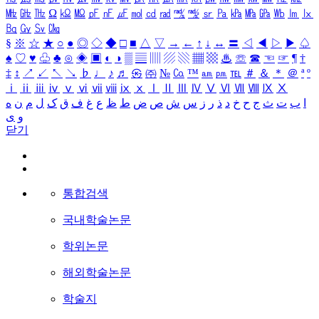
㎒
㎓
㎔
Ω
㏀
㏁
㎊
㎋
㎌
㏖
㏅
㎭
㎮
㎯
㏛
㎩
㎪
㎫
㎬
㏝
㏐
㏓
㏃
㏉
㏜
㏆
§
※
☆
★
○
●
◎
◇
◆
□
■
△
▽
→
←
↑
↓
↔
〓
◁
◀
▷
▶
♤
♠
♡
♥
♧
♣
⊙
◈
▣
◐
◑
▒
▤
▥
▨
▧
▦
▩
♨
☏
☎
☜
☞
¶
†
‡
↕
↗
↙
↖
↘
♭
♩
♪
♬
㉿
㈜
№
㏇
™
㏂
㏘
℡
＃
＆
＊
＠
ª
º
ⅰ
ⅱ
ⅲ
ⅳ
ⅴ
ⅵ
ⅶ
ⅷ
ⅸ
ⅹ
Ⅰ
Ⅱ
Ⅲ
Ⅳ
Ⅴ
Ⅵ
Ⅶ
Ⅷ
Ⅸ
Ⅹ
ا
ب
ت
ث
ج
ح
خ
د
ذ
ر
ز
س
ش
ص
ض
ط
ظ
ع
غ
ف
ق
ک
ل
م
ن
ه
و
ی
닫기
통합검색
국내학술논문
학위논문
해외학술논문
학술지