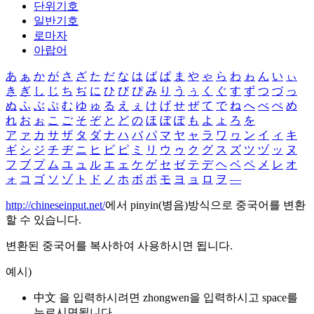
단위기호
일반기호
로마자
아랍어
あ
ぁ
か
が
さ
ざ
た
だ
な
は
ば
ぱ
ま
や
ゃ
ら
わ
ゎ
ん
い
ぃ
き
ぎ
し
じ
ち
ぢ
に
ひ
び
ぴ
み
り
う
ぅ
く
ぐ
す
ず
つ
づ
っ
ぬ
ふ
ぶ
ぷ
む
ゆ
ゅ
る
え
ぇ
け
げ
せ
ぜ
て
で
ね
へ
べ
ぺ
め
れ
お
ぉ
こ
ご
そ
ぞ
と
ど
の
ほ
ぼ
ぽ
も
よ
ょ
ろ
を
ア
ァ
カ
サ
ザ
タ
ダ
ナ
ハ
バ
パ
マ
ヤ
ャ
ラ
ワ
ヮ
ン
イ
ィ
キ
ギ
シ
ジ
チ
ヂ
ニ
ヒ
ビ
ピ
ミ
リ
ウ
ゥ
ク
グ
ス
ズ
ツ
ヅ
ッ
ヌ
フ
ブ
プ
ム
ユ
ュ
ル
エ
ェ
ケ
ゲ
セ
ゼ
テ
デ
ヘ
ベ
ペ
メ
レ
オ
ォ
コ
ゴ
ソ
ゾ
ト
ド
ノ
ホ
ボ
ポ
モ
ヨ
ョ
ロ
ヲ
―
http://chineseinput.net/
에서 pinyin(병음)방식으로 중국어를 변환
할 수 있습니다.
변환된 중국어를 복사하여 사용하시면 됩니다.
예시)
中文 을 입력하시려면
zhongwen
을 입력하시고 space를
누르시면됩니다.