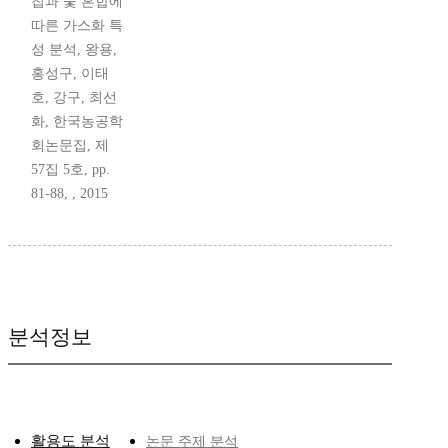
칩과 숯 혼합에
따른 가스화 특
성 분석, 왕용,
홍성구, 이태
호, 강구, 최선
화, 한국농공학
회논문집, 제
57집 5호, pp.
81-88, , 2015
분석정보
활용도 분석
논문 주제 분석