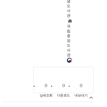
념
도
서
관
국
립
중
앙
도
서
관
0
0
0
상세조회
다운로드
내보내기