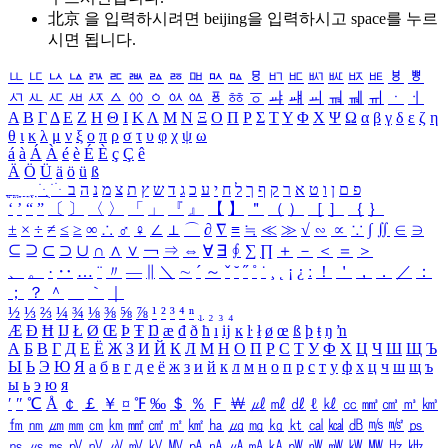
北京 을 입력하시려면
beijing
을 입력하시고 space를 누르
시면 됩니다.
ㅥ
ㅦ
ㅧ
ㅨ
ㅩ
ㅪ
ㅫ
ㅬ
ㅭ
ㅮ
ㅯ
ㅰ
ㅱ
ㅲ
ㅳ
ㅴ
ㅵ
ㅶ
ㅷ
ㅸ
ㅹ
ㅺ
ㅻ
ㅼ
ㅽ
ㅾ
ㅿ
ㆀ
ㆁ
ㆂ
ㆃ
ㆄ
ㆅ
ㆆ
ㆇ
ㆈ
ㆉ
ㆊ
ㆋ
ㆌ
ㆍ
ㆎ
Α
Β
Γ
Δ
Ε
Ζ
Η
Θ
Ι
Κ
Λ
Μ
Ν
Ξ
Ο
Π
Ρ
Σ
Τ
Υ
Φ
Χ
Ψ
Ω
α
β
γ
δ
ε
ζ
η
θ
ι
κ
λ
μ
ν
ξ
ο
π
ρ
σ
τ
υ
φ
χ
ψ
ω
á
à
Á
À
é
è
É
È
ç
Ç
ê
Ä
Ö
Ü
ä
ö
ü
ß
ְ
ֳ
ֲ
ֱ
ָ
ַ
ֵ
ֶ
ִ
ֹ
ּ
ֻ
ׂ
ׁ
ּ
ב
ה
נ
מ
צ
ת
ץ
ש
ד
ג
כ
ע
י
ח
ל
ך
ף
ק
ר
א
ט
ו
ן
ם
פ
‘
’
“
”
〔
〕
〈
〉
「
」
『
』
【
】
＂
（
）
［
］
｛
｝
±
×
÷
≠
≤
≥
∞
∴
♂
♀
∠
⊥
⌒
∂
∇
≡
≒
≪
≫
√
∽
∝
∵
∫
∬
∈
∋
⊆
⊇
⊂
⊃
∪
∩
∧
∨
￢
⇒
⇔
∀
∃
∮
∑
∏
＋
－
＜
＝
＞
、
。
·
‥
…
¨
〃
―
∥
＼
∼
´
～
ˇ
˘
˝
˚
˙
¸
˛
¡
¿
ː
！
＇
，
．
／
：
；
？
＾
＿
｀
｜
½
⅓
⅔
¼
¾
⅛
⅜
⅝
⅞
¹
²
³
⁴
ⁿ
₁
₂
₃
₄
Æ
Ð
Ħ
Ĳ
Ł
Ø
Œ
Þ
Ŧ
Ŋ
æ
đ
ð
ħ
ı
ĳ
ĸ
ŀ
ł
ø
œ
ß
þ
ŧ
ŋ
ŉ
А
Б
В
Г
Д
Е
Ё
Ж
З
И
Й
К
Л
М
Н
О
П
Р
С
Т
У
Ф
Х
Ц
Ч
Ш
Щ
Ъ
Ы
Ь
Э
Ю
Я
а
б
в
г
д
е
ё
ж
з
и
й
к
л
м
н
о
п
р
с
т
у
ф
х
ц
ч
ш
щ
ъ
ы
ь
э
ю
я
′
″
℃
Å
￠
￡
￥
¤
℉
‰
＄
％
Ｆ
￦
㎕
㎖
㎗
ℓ
㎘
㏄
㎣
㎤
㎥
㎦
㎙
㎚
㎛
㎜
㎝
㎞
㎟
㎠
㎡
㎢
㏊
㎍
㎎
㎏
㏏
㎈
㎉
㏈
㎧
㎨
㎰
㎱
㎲
㎳
㎴
㎵
㎶
㎷
㎸
㎹
㎀
㎁
㎂
㎃
㎄
㎺
㎻
㎽
㎾
㎿
㎐
㎑