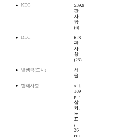
KDC
539.9
판
사
항
(6)
DDC
628
판
사
항
(23)
발행국(도시)
서
울
형태사항
xiii,
189
p. :
삽
화,
도
표
;
26
cm