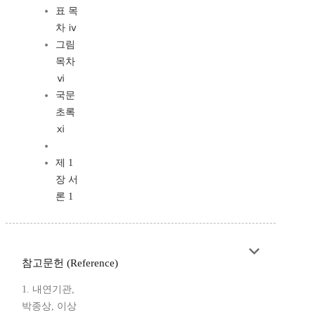
표 목
차 ⅳ
그림
목차
ⅵ
국문
초록
ⅺ
제 1
장 서
론 1
참고문헌 (Reference)
1. 내연기관,
박종상, 이상