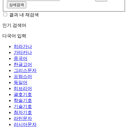
상세검색
결과 내 재검색
인기 검색어
다국어 입력
히라가나
가타카나
중국어
한글고어
그리스문자
프랑스어
독일어
히브리어
괄호기호
학술기호
기술기호
첨자기호
라틴문자
러시아문자