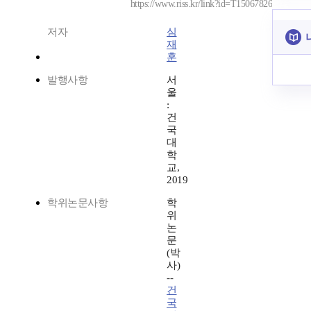
https://www.riss.kr/link?id=T15067826
저자
심
재
훈
발행사항
서
울
:
건
국
대
학
교,
2019
학위논문사항
학
위
논
문
(박
사)
--
건
국