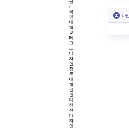
울
:
국
나만
민
대
학
교
테
크
노
디
자
인
전
문
대
학
원
인
터
랙
션
디
자
인