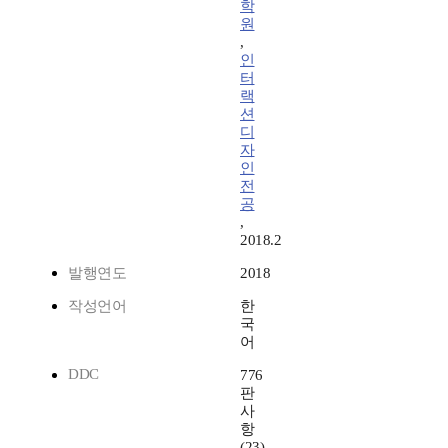
학
원
,
인
터
랙
션
디
자
인
전
공
,
2018.2
발행연도
2018
작성언어
한
국
어
DDC
776
판
사
항
(23)