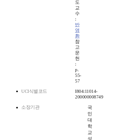
도
교
수
:
반
영
환
참
고
문
헌
:
p.
55-
57
UCI식별코드
I804:11014-
200000008749
소장기관
국
민
대
학
교
성