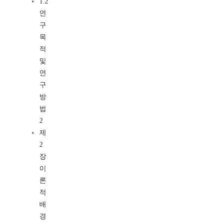
1.2
연
구
목
적
및
연
구
방
법
2
제
2
장
이
론
적
배
경