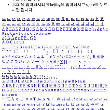
北京 을 입력하시려면
beijing
을 입력하시고 space를 누르
시면 됩니다.
ㅥ
ㅦ
ㅧ
ㅨ
ㅩ
ㅪ
ㅫ
ㅬ
ㅭ
ㅮ
ㅯ
ㅰ
ㅱ
ㅲ
ㅳ
ㅴ
ㅵ
ㅶ
ㅷ
ㅸ
ㅹ
ㅺ
ㅻ
ㅼ
ㅽ
ㅾ
ㅿ
ㆀ
ㆁ
ㆂ
ㆃ
ㆄ
ㆅ
ㆆ
ㆇ
ㆈ
ㆉ
ㆊ
ㆋ
ㆌ
ㆍ
ㆎ
Α
Β
Γ
Δ
Ε
Ζ
Η
Θ
Ι
Κ
Λ
Μ
Ν
Ξ
Ο
Π
Ρ
Σ
Τ
Υ
Φ
Χ
Ψ
Ω
α
β
γ
δ
ε
ζ
η
θ
ι
κ
λ
μ
ν
ξ
ο
π
ρ
σ
τ
υ
φ
χ
ψ
ω
á
à
Á
À
é
è
É
È
ç
Ç
ê
Ä
Ö
Ü
ä
ö
ü
ß
ְ
ֳ
ֲ
ֱ
ָ
ַ
ֵ
ֶ
ִ
ֹ
ּ
ֻ
ׂ
ׁ
ּ
ב
ה
נ
מ
צ
ת
ץ
ש
ד
ג
כ
ע
י
ח
ל
ך
ף
ק
ר
א
ט
ו
ן
ם
פ
‘
’
“
”
〔
〕
〈
〉
「
」
『
』
【
】
＂
（
）
［
］
｛
｝
±
×
÷
≠
≤
≥
∞
∴
♂
♀
∠
⊥
⌒
∂
∇
≡
≒
≪
≫
√
∽
∝
∵
∫
∬
∈
∋
⊆
⊇
⊂
⊃
∪
∩
∧
∨
￢
⇒
⇔
∀
∃
∮
∑
∏
＋
－
＜
＝
＞
、
。
·
‥
…
¨
〃
―
∥
＼
∼
´
～
ˇ
˘
˝
˚
˙
¸
˛
¡
¿
ː
！
＇
，
．
／
：
；
？
＾
＿
｀
｜
½
⅓
⅔
¼
¾
⅛
⅜
⅝
⅞
¹
²
³
⁴
ⁿ
₁
₂
₃
₄
Æ
Ð
Ħ
Ĳ
Ł
Ø
Œ
Þ
Ŧ
Ŋ
æ
đ
ð
ħ
ı
ĳ
ĸ
ŀ
ł
ø
œ
ß
þ
ŧ
ŋ
ŉ
А
Б
В
Г
Д
Е
Ё
Ж
З
И
Й
К
Л
М
Н
О
П
Р
С
Т
У
Ф
Х
Ц
Ч
Ш
Щ
Ъ
Ы
Ь
Э
Ю
Я
а
б
в
г
д
е
ё
ж
з
и
й
к
л
м
н
о
п
р
с
т
у
ф
х
ц
ч
ш
щ
ъ
ы
ь
э
ю
я
′
″
℃
Å
￠
￡
￥
¤
℉
‰
＄
％
Ｆ
￦
㎕
㎖
㎗
ℓ
㎘
㏄
㎣
㎤
㎥
㎦
㎙
㎚
㎛
㎜
㎝
㎞
㎟
㎠
㎡
㎢
㏊
㎍
㎎
㎏
㏏
㎈
㎉
㏈
㎧
㎨
㎰
㎱
㎲
㎳
㎴
㎵
㎶
㎷
㎸
㎹
㎀
㎁
㎂
㎃
㎄
㎺
㎻
㎽
㎾
㎿
㎐
㎑