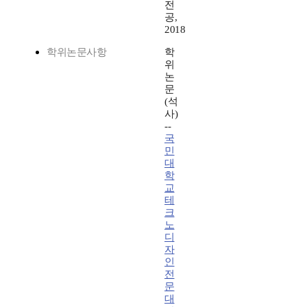
전
공,
2018
학위논문사항
학
위
논
문
(석
사)
--
국
민
대
학
교
테
크
노
디
자
인
전
문
대