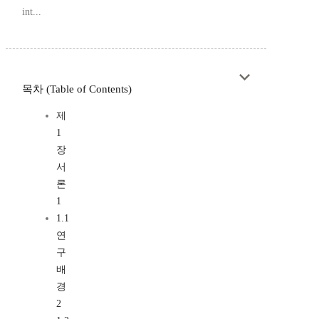
int...
목차 (Table of Contents)
제
1
장
서
론
1
1.1
연
구
배
경
2