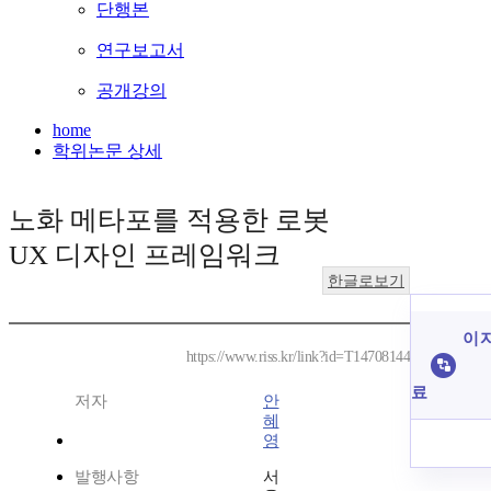
단행본
연구보고서
공개강의
home
학위논문 상세
노화 메타포를 적용한 로봇
UX 디자인 프레임워크
한글로보기
이 
https://www.riss.kr/link?id=T14708144
료
저자
안
혜
영
발행사항
서