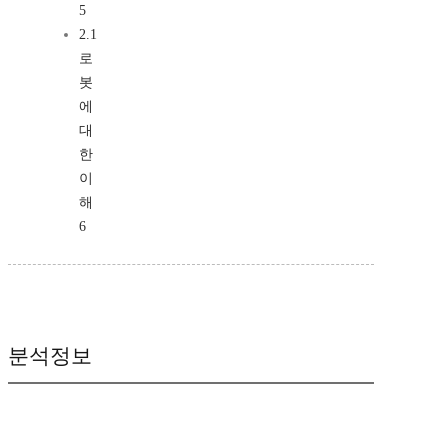
5
2.1
로
봇
에
대
한
이
해
6
분석정보