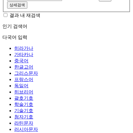
상세검색
결과 내 재검색
인기 검색어
다국어 입력
히라가나
가타카나
중국어
한글고어
그리스문자
프랑스어
독일어
히브리어
괄호기호
학술기호
기술기호
첨자기호
라틴문자
러시아문자