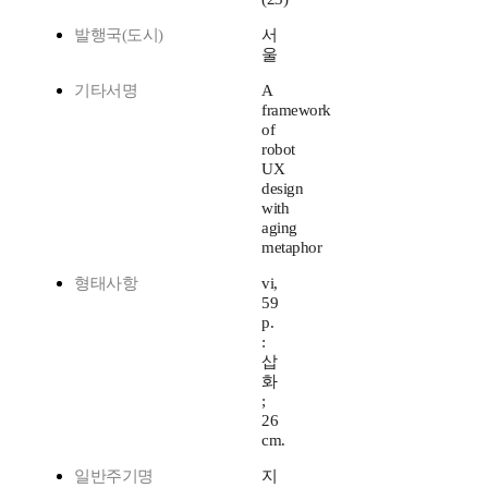
발행국(도시)
서
울
기타서명
A
framework
of
robot
UX
design
with
aging
metaphor
형태사항
vi,
59
p.
:
삽
화
;
26
cm.
일반주기명
지