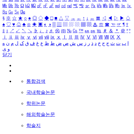
㎒
㎓
㎔
Ω
㏀
㏁
㎊
㎋
㎌
㏖
㏅
㎭
㎮
㎯
㏛
㎩
㎪
㎫
㎬
㏝
㏐
㏓
㏃
㏉
㏜
㏆
§
※
☆
★
○
●
◎
◇
◆
□
■
△
▽
→
←
↑
↓
↔
〓
◁
◀
▷
▶
♤
♠
♡
♥
♧
♣
⊙
◈
▣
◐
◑
▒
▤
▥
▨
▧
▦
▩
♨
☏
☎
☜
☞
¶
†
‡
↕
↗
↙
↖
↘
♭
♩
♪
♬
㉿
㈜
№
㏇
™
㏂
㏘
℡
＃
＆
＊
＠
ª
º
ⅰ
ⅱ
ⅲ
ⅳ
ⅴ
ⅵ
ⅶ
ⅷ
ⅸ
ⅹ
Ⅰ
Ⅱ
Ⅲ
Ⅳ
Ⅴ
Ⅵ
Ⅶ
Ⅷ
Ⅸ
Ⅹ
ا
ب
ت
ث
ج
ح
خ
د
ذ
ر
ز
س
ش
ص
ض
ط
ظ
ع
غ
ف
ق
ک
ل
م
ن
ه
و
ی
닫기
통합검색
국내학술논문
학위논문
해외학술논문
학술지