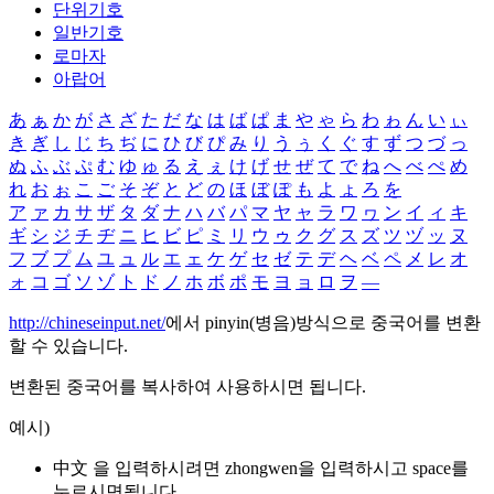
단위기호
일반기호
로마자
아랍어
あ
ぁ
か
が
さ
ざ
た
だ
な
は
ば
ぱ
ま
や
ゃ
ら
わ
ゎ
ん
い
ぃ
き
ぎ
し
じ
ち
ぢ
に
ひ
び
ぴ
み
り
う
ぅ
く
ぐ
す
ず
つ
づ
っ
ぬ
ふ
ぶ
ぷ
む
ゆ
ゅ
る
え
ぇ
け
げ
せ
ぜ
て
で
ね
へ
べ
ぺ
め
れ
お
ぉ
こ
ご
そ
ぞ
と
ど
の
ほ
ぼ
ぽ
も
よ
ょ
ろ
を
ア
ァ
カ
サ
ザ
タ
ダ
ナ
ハ
バ
パ
マ
ヤ
ャ
ラ
ワ
ヮ
ン
イ
ィ
キ
ギ
シ
ジ
チ
ヂ
ニ
ヒ
ビ
ピ
ミ
リ
ウ
ゥ
ク
グ
ス
ズ
ツ
ヅ
ッ
ヌ
フ
ブ
プ
ム
ユ
ュ
ル
エ
ェ
ケ
ゲ
セ
ゼ
テ
デ
ヘ
ベ
ペ
メ
レ
オ
ォ
コ
ゴ
ソ
ゾ
ト
ド
ノ
ホ
ボ
ポ
モ
ヨ
ョ
ロ
ヲ
―
http://chineseinput.net/
에서 pinyin(병음)방식으로 중국어를 변환
할 수 있습니다.
변환된 중국어를 복사하여 사용하시면 됩니다.
예시)
中文 을 입력하시려면
zhongwen
을 입력하시고 space를
누르시면됩니다.