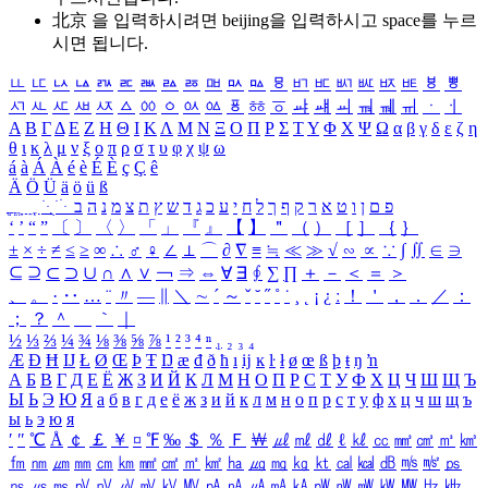
北京 을 입력하시려면
beijing
을 입력하시고 space를 누르
시면 됩니다.
ㅥ
ㅦ
ㅧ
ㅨ
ㅩ
ㅪ
ㅫ
ㅬ
ㅭ
ㅮ
ㅯ
ㅰ
ㅱ
ㅲ
ㅳ
ㅴ
ㅵ
ㅶ
ㅷ
ㅸ
ㅹ
ㅺ
ㅻ
ㅼ
ㅽ
ㅾ
ㅿ
ㆀ
ㆁ
ㆂ
ㆃ
ㆄ
ㆅ
ㆆ
ㆇ
ㆈ
ㆉ
ㆊ
ㆋ
ㆌ
ㆍ
ㆎ
Α
Β
Γ
Δ
Ε
Ζ
Η
Θ
Ι
Κ
Λ
Μ
Ν
Ξ
Ο
Π
Ρ
Σ
Τ
Υ
Φ
Χ
Ψ
Ω
α
β
γ
δ
ε
ζ
η
θ
ι
κ
λ
μ
ν
ξ
ο
π
ρ
σ
τ
υ
φ
χ
ψ
ω
á
à
Á
À
é
è
É
È
ç
Ç
ê
Ä
Ö
Ü
ä
ö
ü
ß
ְ
ֳ
ֲ
ֱ
ָ
ַ
ֵ
ֶ
ִ
ֹ
ּ
ֻ
ׂ
ׁ
ּ
ב
ה
נ
מ
צ
ת
ץ
ש
ד
ג
כ
ע
י
ח
ל
ך
ף
ק
ר
א
ט
ו
ן
ם
פ
‘
’
“
”
〔
〕
〈
〉
「
」
『
』
【
】
＂
（
）
［
］
｛
｝
±
×
÷
≠
≤
≥
∞
∴
♂
♀
∠
⊥
⌒
∂
∇
≡
≒
≪
≫
√
∽
∝
∵
∫
∬
∈
∋
⊆
⊇
⊂
⊃
∪
∩
∧
∨
￢
⇒
⇔
∀
∃
∮
∑
∏
＋
－
＜
＝
＞
、
。
·
‥
…
¨
〃
―
∥
＼
∼
´
～
ˇ
˘
˝
˚
˙
¸
˛
¡
¿
ː
！
＇
，
．
／
：
；
？
＾
＿
｀
｜
½
⅓
⅔
¼
¾
⅛
⅜
⅝
⅞
¹
²
³
⁴
ⁿ
₁
₂
₃
₄
Æ
Ð
Ħ
Ĳ
Ł
Ø
Œ
Þ
Ŧ
Ŋ
æ
đ
ð
ħ
ı
ĳ
ĸ
ŀ
ł
ø
œ
ß
þ
ŧ
ŋ
ŉ
А
Б
В
Г
Д
Е
Ё
Ж
З
И
Й
К
Л
М
Н
О
П
Р
С
Т
У
Ф
Х
Ц
Ч
Ш
Щ
Ъ
Ы
Ь
Э
Ю
Я
а
б
в
г
д
е
ё
ж
з
и
й
к
л
м
н
о
п
р
с
т
у
ф
х
ц
ч
ш
щ
ъ
ы
ь
э
ю
я
′
″
℃
Å
￠
￡
￥
¤
℉
‰
＄
％
Ｆ
￦
㎕
㎖
㎗
ℓ
㎘
㏄
㎣
㎤
㎥
㎦
㎙
㎚
㎛
㎜
㎝
㎞
㎟
㎠
㎡
㎢
㏊
㎍
㎎
㎏
㏏
㎈
㎉
㏈
㎧
㎨
㎰
㎱
㎲
㎳
㎴
㎵
㎶
㎷
㎸
㎹
㎀
㎁
㎂
㎃
㎄
㎺
㎻
㎽
㎾
㎿
㎐
㎑