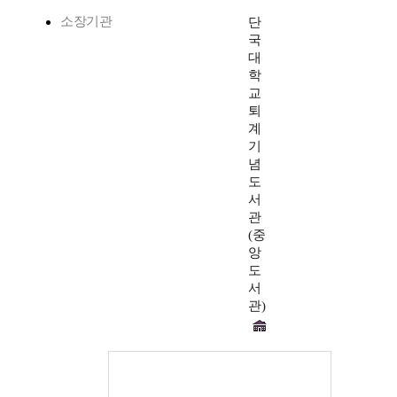
소장기관
단
국
대
학
교
퇴
계
기
념
도
서
관
(중
앙
도
서
관)