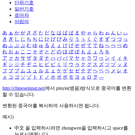
단위기호
일반기호
로마자
아랍어
あ
ぁ
か
が
さ
ざ
た
だ
な
は
ば
ぱ
ま
や
ゃ
ら
わ
ゎ
ん
い
ぃ
き
ぎ
し
じ
ち
ぢ
に
ひ
び
ぴ
み
り
う
ぅ
く
ぐ
す
ず
つ
づ
っ
ぬ
ふ
ぶ
ぷ
む
ゆ
ゅ
る
え
ぇ
け
げ
せ
ぜ
て
で
ね
へ
べ
ぺ
め
れ
お
ぉ
こ
ご
そ
ぞ
と
ど
の
ほ
ぼ
ぽ
も
よ
ょ
ろ
を
ア
ァ
カ
サ
ザ
タ
ダ
ナ
ハ
バ
パ
マ
ヤ
ャ
ラ
ワ
ヮ
ン
イ
ィ
キ
ギ
シ
ジ
チ
ヂ
ニ
ヒ
ビ
ピ
ミ
リ
ウ
ゥ
ク
グ
ス
ズ
ツ
ヅ
ッ
ヌ
フ
ブ
プ
ム
ユ
ュ
ル
エ
ェ
ケ
ゲ
セ
ゼ
テ
デ
ヘ
ベ
ペ
メ
レ
オ
ォ
コ
ゴ
ソ
ゾ
ト
ド
ノ
ホ
ボ
ポ
モ
ヨ
ョ
ロ
ヲ
―
http://chineseinput.net/
에서 pinyin(병음)방식으로 중국어를 변환
할 수 있습니다.
변환된 중국어를 복사하여 사용하시면 됩니다.
예시)
中文 을 입력하시려면
zhongwen
을 입력하시고 space를
누르시면됩니다.