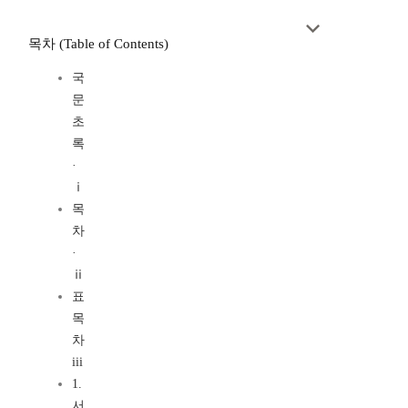
목차 (Table of Contents)
국
문
초
록
·
ⅰ
목
차
·
ⅱ
표
목
차
iii
1.
서