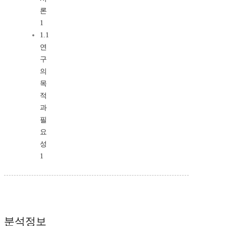
론
1
1.1
연
구
의
목
적
과
필
요
성
1
분석정보