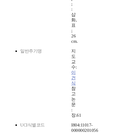
;
:
삽
화,
표
;
26
cm.
일반주기명
지
도
교
수:
이
건
식
참
고
논
문
:
장.61
UCI식별코드
I804:11017-
000000201056