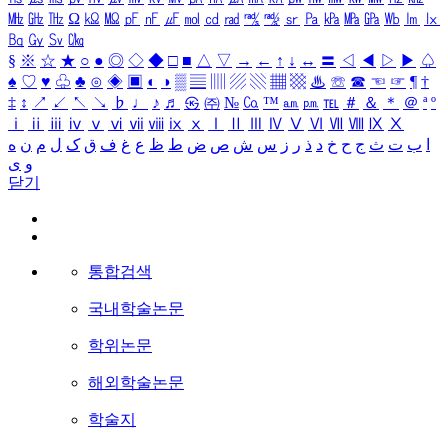
㎒
㎓
㎔
Ω
㏀
㏁
㎊
㎋
㎌
㏖
㏅
㎭
㎮
㎯
㏛
㎩
㎪
㎫
㎬
㏝
㏐
㏓
㏃
㏉
㏜
㏆
§
※
☆
★
○
●
◎
◇
◆
□
■
△
▽
→
←
↑
↓
↔
〓
◁
◀
▷
▶
♤
♠
♡
♥
♧
♣
⊙
◈
▣
◐
◑
▒
▤
▥
▨
▧
▦
▩
♨
☏
☎
☜
☞
¶
†
‡
↕
↗
↙
↖
↘
♭
♩
♪
♬
㉿
㈜
№
㏇
™
㏂
㏘
℡
＃
＆
＊
＠
ª
º
ⅰ
ⅱ
ⅲ
ⅳ
ⅴ
ⅵ
ⅶ
ⅷ
ⅸ
ⅹ
Ⅰ
Ⅱ
Ⅲ
Ⅳ
Ⅴ
Ⅵ
Ⅶ
Ⅷ
Ⅸ
Ⅹ
ا
ب
ت
ث
ج
ح
خ
د
ذ
ر
ز
س
ش
ص
ض
ط
ظ
ع
غ
ف
ق
ک
ل
م
ن
ه
و
ی
닫기
통합검색
국내학술논문
학위논문
해외학술논문
학술지