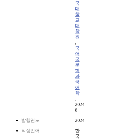
국
대
학
교
대
학
원
,
국
어
국
문
학
과
국
어
학
,
2024.
8
발행연도
2024
작성언어
한
국