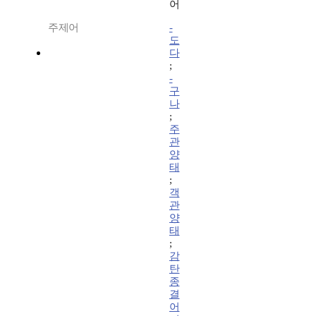
어
주제어
-
도
다
;
-
구
나
;
주
관
양
태
;
객
관
양
태
;
감
탄
종
결
어