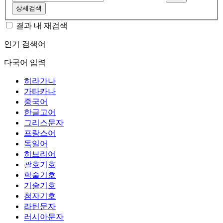
상세검색
결과 내 재검색
인기 검색어
다국어 입력
히라가나
가타카나
중국어
한글고어
그리스문자
프랑스어
독일어
히브리어
괄호기호
학술기호
기술기호
첨자기호
라틴문자
러시아문자