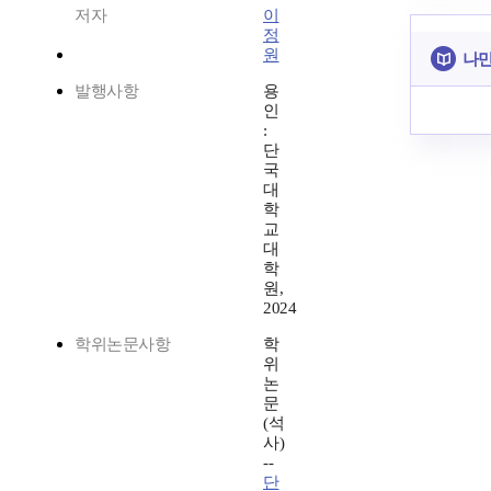
저자
이
정
원
나만
발행사항
용
인
:
단
국
대
학
교
대
학
원,
2024
학위논문사항
학
위
논
문
(석
사)
--
단