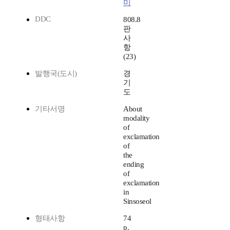
미
DDC
808.8
판
사
항
(23)
발행국(도시)
경
기
도
기타서명
About
modality
of
exclamation
of
the
ending
of
exclamation
in
Sinsoseol
형태사항
74
p.