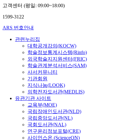
고객센터 (평일: 09:00~18:00)
1599-3122
ARS 번호안내
관련누리집
대학공개강의(KOCW)
학술정보통계시스템(Rinfo)
외국학술지지원센터(FRIC)
학술관계분석서비스(SAM)
사서커뮤니티
기관회원
지식나눔(LOOK)
의학전자도서관(MEDLIS)
유관기관 사이트
교육부(MOE)
국립장애인도서관(NLD)
국립중앙도서관(NL)
국회도서관(NAL)
연구윤리정보포털(CRE)
사이언스온 (ScienceON)