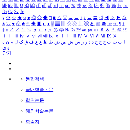
㎒
㎓
㎔
Ω
㏀
㏁
㎊
㎋
㎌
㏖
㏅
㎭
㎮
㎯
㏛
㎩
㎪
㎫
㎬
㏝
㏐
㏓
㏃
㏉
㏜
㏆
§
※
☆
★
○
●
◎
◇
◆
□
■
△
▽
→
←
↑
↓
↔
〓
◁
◀
▷
▶
♤
♠
♡
♥
♧
♣
⊙
◈
▣
◐
◑
▒
▤
▥
▨
▧
▦
▩
♨
☏
☎
☜
☞
¶
†
‡
↕
↗
↙
↖
↘
♭
♩
♪
♬
㉿
㈜
№
㏇
™
㏂
㏘
℡
＃
＆
＊
＠
ª
º
ⅰ
ⅱ
ⅲ
ⅳ
ⅴ
ⅵ
ⅶ
ⅷ
ⅸ
ⅹ
Ⅰ
Ⅱ
Ⅲ
Ⅳ
Ⅴ
Ⅵ
Ⅶ
Ⅷ
Ⅸ
Ⅹ
ا
ب
ت
ث
ج
ح
خ
د
ذ
ر
ز
س
ش
ص
ض
ط
ظ
ع
غ
ف
ق
ک
ل
م
ن
ه
و
ی
닫기
통합검색
국내학술논문
학위논문
해외학술논문
학술지