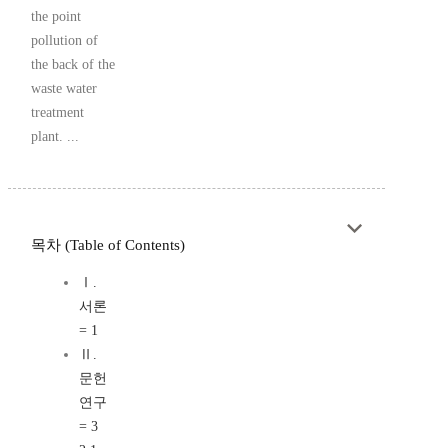
the point
pollution of
the back of the
waste water
treatment
plant. ...
목차 (Table of Contents)
Ⅰ.
서론
= 1
Ⅱ.
문헌
연구
= 3