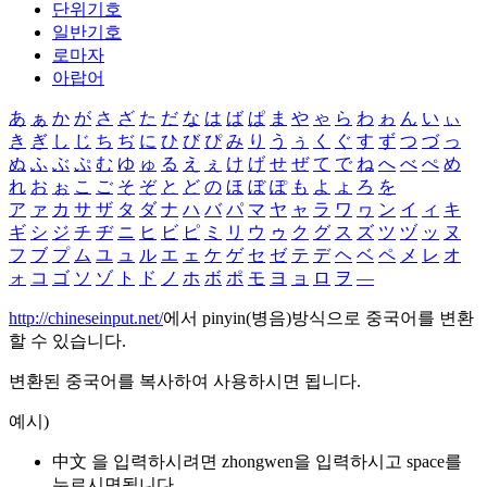
단위기호
일반기호
로마자
아랍어
あ
ぁ
か
が
さ
ざ
た
だ
な
は
ば
ぱ
ま
や
ゃ
ら
わ
ゎ
ん
い
ぃ
き
ぎ
し
じ
ち
ぢ
に
ひ
び
ぴ
み
り
う
ぅ
く
ぐ
す
ず
つ
づ
っ
ぬ
ふ
ぶ
ぷ
む
ゆ
ゅ
る
え
ぇ
け
げ
せ
ぜ
て
で
ね
へ
べ
ぺ
め
れ
お
ぉ
こ
ご
そ
ぞ
と
ど
の
ほ
ぼ
ぽ
も
よ
ょ
ろ
を
ア
ァ
カ
サ
ザ
タ
ダ
ナ
ハ
バ
パ
マ
ヤ
ャ
ラ
ワ
ヮ
ン
イ
ィ
キ
ギ
シ
ジ
チ
ヂ
ニ
ヒ
ビ
ピ
ミ
リ
ウ
ゥ
ク
グ
ス
ズ
ツ
ヅ
ッ
ヌ
フ
ブ
プ
ム
ユ
ュ
ル
エ
ェ
ケ
ゲ
セ
ゼ
テ
デ
ヘ
ベ
ペ
メ
レ
オ
ォ
コ
ゴ
ソ
ゾ
ト
ド
ノ
ホ
ボ
ポ
モ
ヨ
ョ
ロ
ヲ
―
http://chineseinput.net/
에서 pinyin(병음)방식으로 중국어를 변환
할 수 있습니다.
변환된 중국어를 복사하여 사용하시면 됩니다.
예시)
中文 을 입력하시려면
zhongwen
을 입력하시고 space를
누르시면됩니다.