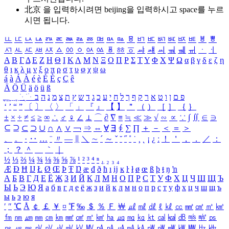
北京 을 입력하시려면
beijing
을 입력하시고 space를 누르
시면 됩니다.
ㅥ
ㅦ
ㅧ
ㅨ
ㅩ
ㅪ
ㅫ
ㅬ
ㅭ
ㅮ
ㅯ
ㅰ
ㅱ
ㅲ
ㅳ
ㅴ
ㅵ
ㅶ
ㅷ
ㅸ
ㅹ
ㅺ
ㅻ
ㅼ
ㅽ
ㅾ
ㅿ
ㆀ
ㆁ
ㆂ
ㆃ
ㆄ
ㆅ
ㆆ
ㆇ
ㆈ
ㆉ
ㆊ
ㆋ
ㆌ
ㆍ
ㆎ
Α
Β
Γ
Δ
Ε
Ζ
Η
Θ
Ι
Κ
Λ
Μ
Ν
Ξ
Ο
Π
Ρ
Σ
Τ
Υ
Φ
Χ
Ψ
Ω
α
β
γ
δ
ε
ζ
η
θ
ι
κ
λ
μ
ν
ξ
ο
π
ρ
σ
τ
υ
φ
χ
ψ
ω
á
à
Á
À
é
è
É
È
ç
Ç
ê
Ä
Ö
Ü
ä
ö
ü
ß
ְ
ֳ
ֲ
ֱ
ָ
ַ
ֵ
ֶ
ִ
ֹ
ּ
ֻ
ׂ
ׁ
ּ
ב
ה
נ
מ
צ
ת
ץ
ש
ד
ג
כ
ע
י
ח
ל
ך
ף
ק
ר
א
ט
ו
ן
ם
פ
‘
’
“
”
〔
〕
〈
〉
「
」
『
』
【
】
＂
（
）
［
］
｛
｝
±
×
÷
≠
≤
≥
∞
∴
♂
♀
∠
⊥
⌒
∂
∇
≡
≒
≪
≫
√
∽
∝
∵
∫
∬
∈
∋
⊆
⊇
⊂
⊃
∪
∩
∧
∨
￢
⇒
⇔
∀
∃
∮
∑
∏
＋
－
＜
＝
＞
、
。
·
‥
…
¨
〃
―
∥
＼
∼
´
～
ˇ
˘
˝
˚
˙
¸
˛
¡
¿
ː
！
＇
，
．
／
：
；
？
＾
＿
｀
｜
½
⅓
⅔
¼
¾
⅛
⅜
⅝
⅞
¹
²
³
⁴
ⁿ
₁
₂
₃
₄
Æ
Ð
Ħ
Ĳ
Ł
Ø
Œ
Þ
Ŧ
Ŋ
æ
đ
ð
ħ
ı
ĳ
ĸ
ŀ
ł
ø
œ
ß
þ
ŧ
ŋ
ŉ
А
Б
В
Г
Д
Е
Ё
Ж
З
И
Й
К
Л
М
Н
О
П
Р
С
Т
У
Ф
Х
Ц
Ч
Ш
Щ
Ъ
Ы
Ь
Э
Ю
Я
а
б
в
г
д
е
ё
ж
з
и
й
к
л
м
н
о
п
р
с
т
у
ф
х
ц
ч
ш
щ
ъ
ы
ь
э
ю
я
′
″
℃
Å
￠
￡
￥
¤
℉
‰
＄
％
Ｆ
￦
㎕
㎖
㎗
ℓ
㎘
㏄
㎣
㎤
㎥
㎦
㎙
㎚
㎛
㎜
㎝
㎞
㎟
㎠
㎡
㎢
㏊
㎍
㎎
㎏
㏏
㎈
㎉
㏈
㎧
㎨
㎰
㎱
㎲
㎳
㎴
㎵
㎶
㎷
㎸
㎹
㎀
㎁
㎂
㎃
㎄
㎺
㎻
㎽
㎾
㎿
㎐
㎑