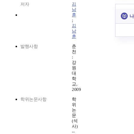
저자
김
남
훈
나
;
김
남
훈
발행사항
춘
천
:
강
원
대
학
교,
2009
학위논문사항
학
위
논
문
(석
사)
--