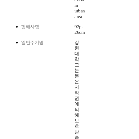
in
urban
area
형태사항
92p.
26cm
일반주기명
강
원
대
학
교
논
문
은
저
작
권
에
의
해
보
호
받
습