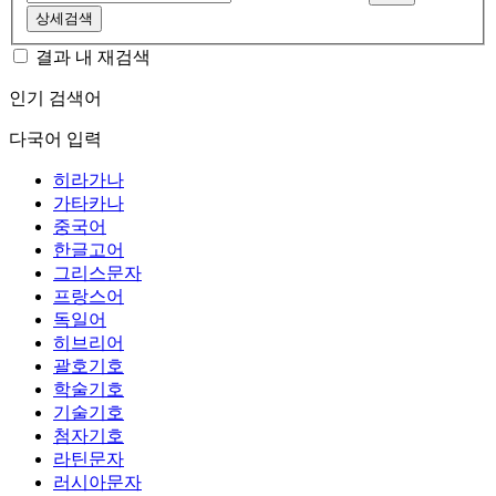
상세검색
결과 내 재검색
인기 검색어
다국어 입력
히라가나
가타카나
중국어
한글고어
그리스문자
프랑스어
독일어
히브리어
괄호기호
학술기호
기술기호
첨자기호
라틴문자
러시아문자