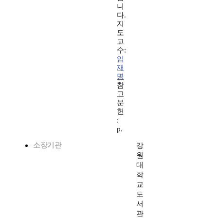
니
다.
지
도
교
수:
임
재
명
참
고
문
헌
:
p.
소장기관
강
원
대
학
교
도
서
관