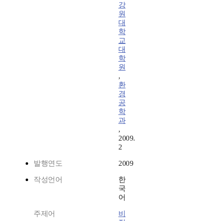
강
원
대
학
교
대
학
원
,
환
경
공
학
과
,
2009.
2
발행연도
2009
작성언어
한
국
어
주제어
비