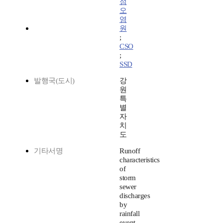
점
오
염
원
;
CSO
;
SSD
발행국(도시)
강
원
특
별
자
치
도
기타서명
Runoff
characteristics
of
storm
sewer
discharges
by
rainfall
event