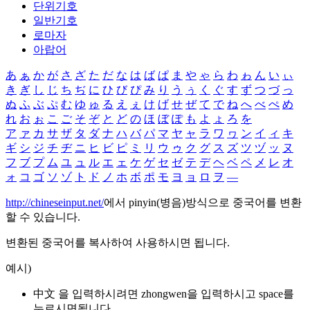
단위기호
일반기호
로마자
아랍어
あ
ぁ
か
が
さ
ざ
た
だ
な
は
ば
ぱ
ま
や
ゃ
ら
わ
ゎ
ん
い
ぃ
き
ぎ
し
じ
ち
ぢ
に
ひ
び
ぴ
み
り
う
ぅ
く
ぐ
す
ず
つ
づ
っ
ぬ
ふ
ぶ
ぷ
む
ゆ
ゅ
る
え
ぇ
け
げ
せ
ぜ
て
で
ね
へ
べ
ぺ
め
れ
お
ぉ
こ
ご
そ
ぞ
と
ど
の
ほ
ぼ
ぽ
も
よ
ょ
ろ
を
ア
ァ
カ
サ
ザ
タ
ダ
ナ
ハ
バ
パ
マ
ヤ
ャ
ラ
ワ
ヮ
ン
イ
ィ
キ
ギ
シ
ジ
チ
ヂ
ニ
ヒ
ビ
ピ
ミ
リ
ウ
ゥ
ク
グ
ス
ズ
ツ
ヅ
ッ
ヌ
フ
ブ
プ
ム
ユ
ュ
ル
エ
ェ
ケ
ゲ
セ
ゼ
テ
デ
ヘ
ベ
ペ
メ
レ
オ
ォ
コ
ゴ
ソ
ゾ
ト
ド
ノ
ホ
ボ
ポ
モ
ヨ
ョ
ロ
ヲ
―
http://chineseinput.net/
에서 pinyin(병음)방식으로 중국어를 변환
할 수 있습니다.
변환된 중국어를 복사하여 사용하시면 됩니다.
예시)
中文 을 입력하시려면
zhongwen
을 입력하시고 space를
누르시면됩니다.