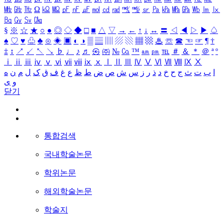
㎒
㎓
㎔
Ω
㏀
㏁
㎊
㎋
㎌
㏖
㏅
㎭
㎮
㎯
㏛
㎩
㎪
㎫
㎬
㏝
㏐
㏓
㏃
㏉
㏜
㏆
§
※
☆
★
○
●
◎
◇
◆
□
■
△
▽
→
←
↑
↓
↔
〓
◁
◀
▷
▶
♤
♠
♡
♥
♧
♣
⊙
◈
▣
◐
◑
▒
▤
▥
▨
▧
▦
▩
♨
☏
☎
☜
☞
¶
†
‡
↕
↗
↙
↖
↘
♭
♩
♪
♬
㉿
㈜
№
㏇
™
㏂
㏘
℡
＃
＆
＊
＠
ª
º
ⅰ
ⅱ
ⅲ
ⅳ
ⅴ
ⅵ
ⅶ
ⅷ
ⅸ
ⅹ
Ⅰ
Ⅱ
Ⅲ
Ⅳ
Ⅴ
Ⅵ
Ⅶ
Ⅷ
Ⅸ
Ⅹ
ا
ب
ت
ث
ج
ح
خ
د
ذ
ر
ز
س
ش
ص
ض
ط
ظ
ع
غ
ف
ق
ک
ل
م
ن
ه
و
ی
닫기
통합검색
국내학술논문
학위논문
해외학술논문
학술지