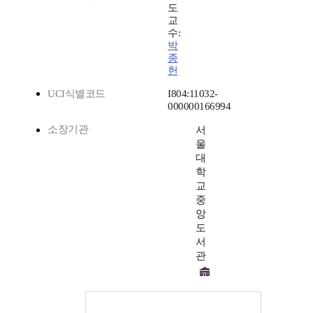
도
교
수:
박
종
헌
UCI식별코드
I804:11032-
000000166994
소장기관
서
울
대
학
교
중
앙
도
서
관