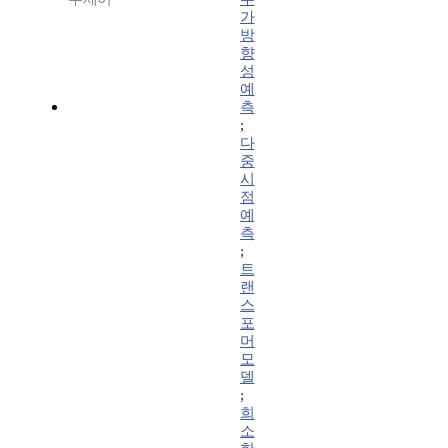
가
방
향
성
예
측
;
다
중
시
점
예
측
;
트
랜
스
포
머
모
델
;
희
소