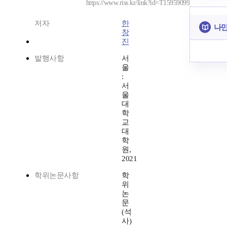
https://www.riss.kr/link?id=T15959099
저자
한
나만
창
진
발행사항
서
울
:
서
울
대
학
교
대
학
원,
2021
학위논문사항
학
위
논
문
(석
사)