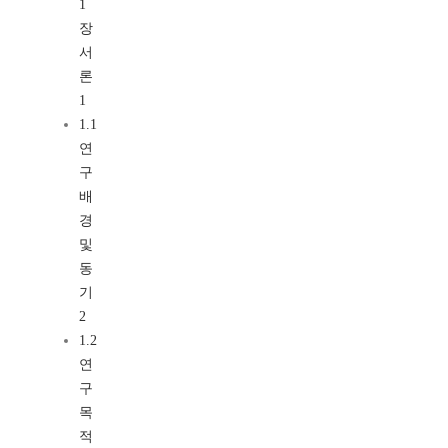
1
장
서
론
1
1.1
연
구
배
경
및
동
기
2
1.2
연
구
목
적