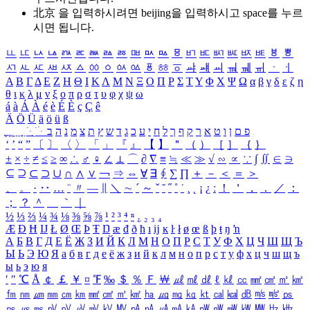
北京 을 입력하시려면
beijing
을 입력하시고 space를 누르
시면 됩니다.
ㅥ
ㅦ
ㅧ
ㅨ
ㅩ
ㅪ
ㅫ
ㅬ
ㅭ
ㅮ
ㅯ
ㅰ
ㅱ
ㅲ
ㅳ
ㅴ
ㅵ
ㅶ
ㅷ
ㅸ
ㅹ
ㅺ
ㅻ
ㅼ
ㅽ
ㅾ
ㅿ
ㆀ
ㆁ
ㆂ
ㆃ
ㆄ
ㆅ
ㆆ
ㆇ
ㆈ
ㆉ
ㆊ
ㆋ
ㆌ
ㆍ
ㆎ
Α
Β
Γ
Δ
Ε
Ζ
Η
Θ
Ι
Κ
Λ
Μ
Ν
Ξ
Ο
Π
Ρ
Σ
Τ
Υ
Φ
Χ
Ψ
Ω
α
β
γ
δ
ε
ζ
η
θ
ι
κ
λ
μ
ν
ξ
ο
π
ρ
σ
τ
υ
φ
χ
ψ
ω
á
à
Á
À
é
è
É
È
ç
Ç
ê
Ä
Ö
Ü
ä
ö
ü
ß
ְ
ֳ
ֲ
ֱ
ָ
ַ
ֵ
ֶ
ִ
ֹ
ּ
ֻ
ׂ
ׁ
ּ
ב
ה
נ
מ
צ
ת
ץ
ש
ד
ג
כ
ע
י
ח
ל
ך
ף
ק
ר
א
ט
ו
ן
ם
פ
‘
’
“
”
〔
〕
〈
〉
「
」
『
』
【
】
＂
（
）
［
］
｛
｝
±
×
÷
≠
≤
≥
∞
∴
♂
♀
∠
⊥
⌒
∂
∇
≡
≒
≪
≫
√
∽
∝
∵
∫
∬
∈
∋
⊆
⊇
⊂
⊃
∪
∩
∧
∨
￢
⇒
⇔
∀
∃
∮
∑
∏
＋
－
＜
＝
＞
、
。
·
‥
…
¨
〃
―
∥
＼
∼
´
～
ˇ
˘
˝
˚
˙
¸
˛
¡
¿
ː
！
＇
，
．
／
：
；
？
＾
＿
｀
｜
½
⅓
⅔
¼
¾
⅛
⅜
⅝
⅞
¹
²
³
⁴
ⁿ
₁
₂
₃
₄
Æ
Ð
Ħ
Ĳ
Ł
Ø
Œ
Þ
Ŧ
Ŋ
æ
đ
ð
ħ
ı
ĳ
ĸ
ŀ
ł
ø
œ
ß
þ
ŧ
ŋ
ŉ
А
Б
В
Г
Д
Е
Ё
Ж
З
И
Й
К
Л
М
Н
О
П
Р
С
Т
У
Ф
Х
Ц
Ч
Ш
Щ
Ъ
Ы
Ь
Э
Ю
Я
а
б
в
г
д
е
ё
ж
з
и
й
к
л
м
н
о
п
р
с
т
у
ф
х
ц
ч
ш
щ
ъ
ы
ь
э
ю
я
′
″
℃
Å
￠
￡
￥
¤
℉
‰
＄
％
Ｆ
￦
㎕
㎖
㎗
ℓ
㎘
㏄
㎣
㎤
㎥
㎦
㎙
㎚
㎛
㎜
㎝
㎞
㎟
㎠
㎡
㎢
㏊
㎍
㎎
㎏
㏏
㎈
㎉
㏈
㎧
㎨
㎰
㎱
㎲
㎳
㎴
㎵
㎶
㎷
㎸
㎹
㎀
㎁
㎂
㎃
㎄
㎺
㎻
㎽
㎾
㎿
㎐
㎑