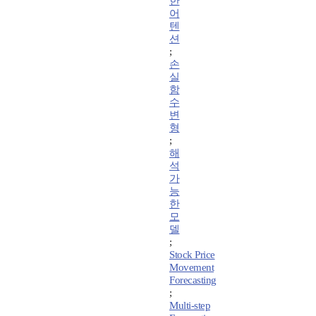
한
어
텐
션
;
손
실
함
수
변
형
;
해
석
가
능
한
모
델
;
Stock Price
Movement
Forecasting
;
Multi-step