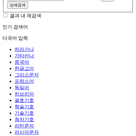
상세검색
결과 내 재검색
인기 검색어
다국어 입력
히라가나
가타카나
중국어
한글고어
그리스문자
프랑스어
독일어
히브리어
괄호기호
학술기호
기술기호
첨자기호
라틴문자
러시아문자