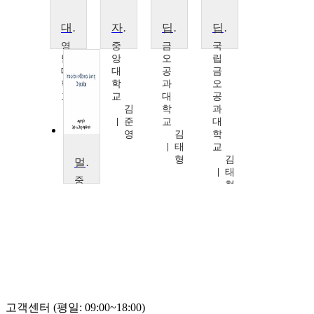
대형언어모델의 기초
자연어처리
딥러닝 생성 모델의 원리와 구현
딥러닝 생성 모델의 이해와 설계
영
중
금
국
남
앙
오
립
대
대
공
금
학
학
과
오
교
교
대
공
박
김
학
과
우
준
교
대
길
영
김
학
태
교
형
김
멀티모달 학습 개론
태
중
형
앙
대
학
교
김
준
영
고객센터 (평일: 09:00~18:00)