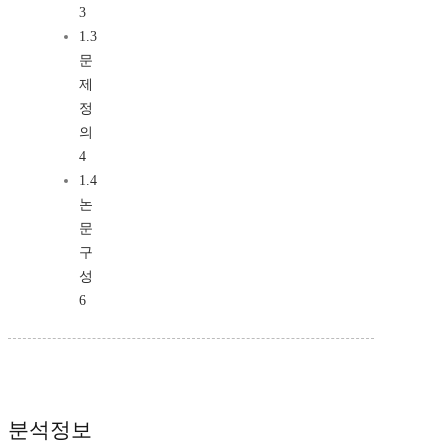
3
1.3
문
제
정
의
4
1.4
논
문
구
성
6
분석정보