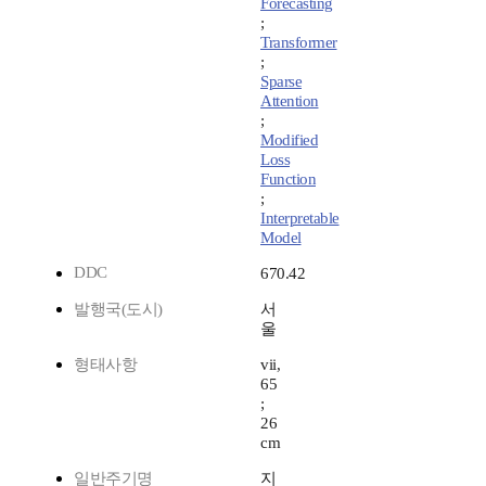
Forecasting
;
Transformer
;
Sparse
Attention
;
Modified
Loss
Function
;
Interpretable
Model
DDC
670.42
발행국(도시)
서
울
형태사항
vii,
65
;
26
cm
일반주기명
지