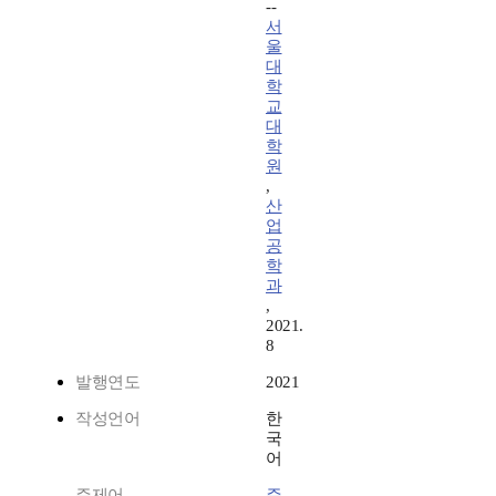
--
서
울
대
학
교
대
학
원
,
산
업
공
학
과
,
2021.
8
발행연도
2021
작성언어
한
국
어
주제어
주