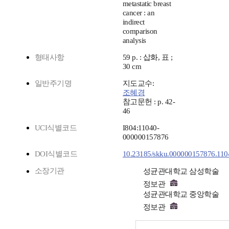
metastatic breast
cancer : an
indirect
comparison
analysis
형태사항
59 p. : 삽화, 표 ;
30 cm
일반주기명
지도교수:
조혜경
참고문헌 : p. 42-
46
UCI식별코드
I804:11040-
000000157876
DOI식별코드
10.23185/skku.000000157876.110
소장기관
성균관대학교 삼성학술
정보관
성균관대학교 중앙학술
정보관