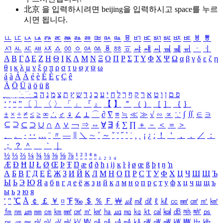
北京 을 입력하시려면
beijing
을 입력하시고 space를 누르
시면 됩니다.
ㅥ
ㅦ
ㅧ
ㅨ
ㅩ
ㅪ
ㅫ
ㅬ
ㅭ
ㅮ
ㅯ
ㅰ
ㅱ
ㅲ
ㅳ
ㅴ
ㅵ
ㅶ
ㅷ
ㅸ
ㅹ
ㅺ
ㅻ
ㅼ
ㅽ
ㅾ
ㅿ
ㆀ
ㆁ
ㆂ
ㆃ
ㆄ
ㆅ
ㆆ
ㆇ
ㆈ
ㆉ
ㆊ
ㆋ
ㆌ
ㆍ
ㆎ
Α
Β
Γ
Δ
Ε
Ζ
Η
Θ
Ι
Κ
Λ
Μ
Ν
Ξ
Ο
Π
Ρ
Σ
Τ
Υ
Φ
Χ
Ψ
Ω
α
β
γ
δ
ε
ζ
η
θ
ι
κ
λ
μ
ν
ξ
ο
π
ρ
σ
τ
υ
φ
χ
ψ
ω
á
à
Á
À
é
è
É
È
ç
Ç
ê
Ä
Ö
Ü
ä
ö
ü
ß
ְ
ֳ
ֲ
ֱ
ָ
ַ
ֵ
ֶ
ִ
ֹ
ּ
ֻ
ׂ
ׁ
ּ
ב
ה
נ
מ
צ
ת
ץ
ש
ד
ג
כ
ע
י
ח
ל
ך
ף
ק
ר
א
ט
ו
ן
ם
פ
‘
’
“
”
〔
〕
〈
〉
「
」
『
』
【
】
＂
（
）
［
］
｛
｝
±
×
÷
≠
≤
≥
∞
∴
♂
♀
∠
⊥
⌒
∂
∇
≡
≒
≪
≫
√
∽
∝
∵
∫
∬
∈
∋
⊆
⊇
⊂
⊃
∪
∩
∧
∨
￢
⇒
⇔
∀
∃
∮
∑
∏
＋
－
＜
＝
＞
、
。
·
‥
…
¨
〃
―
∥
＼
∼
´
～
ˇ
˘
˝
˚
˙
¸
˛
¡
¿
ː
！
＇
，
．
／
：
；
？
＾
＿
｀
｜
½
⅓
⅔
¼
¾
⅛
⅜
⅝
⅞
¹
²
³
⁴
ⁿ
₁
₂
₃
₄
Æ
Ð
Ħ
Ĳ
Ł
Ø
Œ
Þ
Ŧ
Ŋ
æ
đ
ð
ħ
ı
ĳ
ĸ
ŀ
ł
ø
œ
ß
þ
ŧ
ŋ
ŉ
А
Б
В
Г
Д
Е
Ё
Ж
З
И
Й
К
Л
М
Н
О
П
Р
С
Т
У
Ф
Х
Ц
Ч
Ш
Щ
Ъ
Ы
Ь
Э
Ю
Я
а
б
в
г
д
е
ё
ж
з
и
й
к
л
м
н
о
п
р
с
т
у
ф
х
ц
ч
ш
щ
ъ
ы
ь
э
ю
я
′
″
℃
Å
￠
￡
￥
¤
℉
‰
＄
％
Ｆ
￦
㎕
㎖
㎗
ℓ
㎘
㏄
㎣
㎤
㎥
㎦
㎙
㎚
㎛
㎜
㎝
㎞
㎟
㎠
㎡
㎢
㏊
㎍
㎎
㎏
㏏
㎈
㎉
㏈
㎧
㎨
㎰
㎱
㎲
㎳
㎴
㎵
㎶
㎷
㎸
㎹
㎀
㎁
㎂
㎃
㎄
㎺
㎻
㎽
㎾
㎿
㎐
㎑