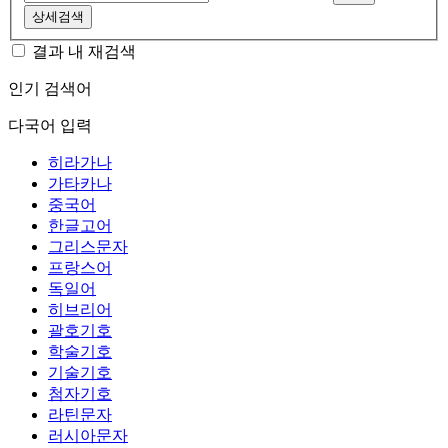
상세검색
결과 내 재검색
인기 검색어
다국어 입력
히라가나
가타카나
중국어
한글고어
그리스문자
프랑스어
독일어
히브리어
괄호기호
학술기호
기술기호
첨자기호
라틴문자
러시아문자