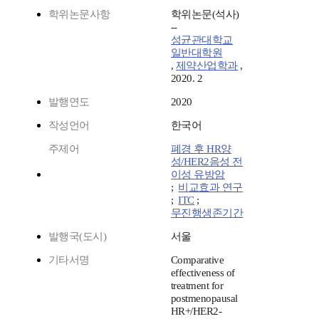
학위논문사항
학위논문(석사)
--
성균관대학교
일반대학원
,
제약산업학과
,
2020. 2
발행연도
2020
작성언어
한국어
주제어
폐경 후 HR양
성/HER2음성 전
이성 유방암
;
비교효과 연구
;
ITC
;
무진행생존기간
발행국(도시)
서울
기타서명
Comparative
effectiveness of
treatment for
postmenopausal
HR+/HER2-