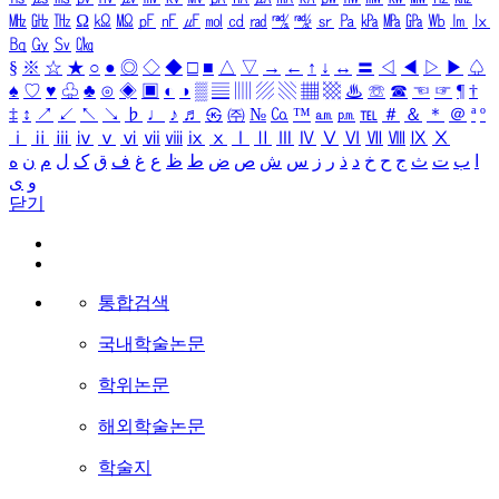
㎒
㎓
㎔
Ω
㏀
㏁
㎊
㎋
㎌
㏖
㏅
㎭
㎮
㎯
㏛
㎩
㎪
㎫
㎬
㏝
㏐
㏓
㏃
㏉
㏜
㏆
§
※
☆
★
○
●
◎
◇
◆
□
■
△
▽
→
←
↑
↓
↔
〓
◁
◀
▷
▶
♤
♠
♡
♥
♧
♣
⊙
◈
▣
◐
◑
▒
▤
▥
▨
▧
▦
▩
♨
☏
☎
☜
☞
¶
†
‡
↕
↗
↙
↖
↘
♭
♩
♪
♬
㉿
㈜
№
㏇
™
㏂
㏘
℡
＃
＆
＊
＠
ª
º
ⅰ
ⅱ
ⅲ
ⅳ
ⅴ
ⅵ
ⅶ
ⅷ
ⅸ
ⅹ
Ⅰ
Ⅱ
Ⅲ
Ⅳ
Ⅴ
Ⅵ
Ⅶ
Ⅷ
Ⅸ
Ⅹ
ا
ب
ت
ث
ج
ح
خ
د
ذ
ر
ز
س
ش
ص
ض
ط
ظ
ع
غ
ف
ق
ک
ل
م
ن
ه
و
ی
닫기
통합검색
국내학술논문
학위논문
해외학술논문
학술지