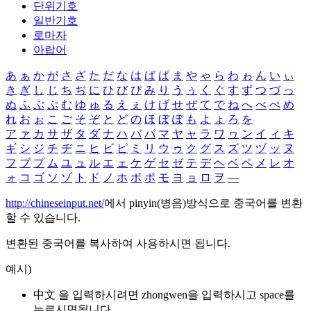
단위기호
일반기호
로마자
아랍어
あ
ぁ
か
が
さ
ざ
た
だ
な
は
ば
ぱ
ま
や
ゃ
ら
わ
ゎ
ん
い
ぃ
き
ぎ
し
じ
ち
ぢ
に
ひ
び
ぴ
み
り
う
ぅ
く
ぐ
す
ず
つ
づ
っ
ぬ
ふ
ぶ
ぷ
む
ゆ
ゅ
る
え
ぇ
け
げ
せ
ぜ
て
で
ね
へ
べ
ぺ
め
れ
お
ぉ
こ
ご
そ
ぞ
と
ど
の
ほ
ぼ
ぽ
も
よ
ょ
ろ
を
ア
ァ
カ
サ
ザ
タ
ダ
ナ
ハ
バ
パ
マ
ヤ
ャ
ラ
ワ
ヮ
ン
イ
ィ
キ
ギ
シ
ジ
チ
ヂ
ニ
ヒ
ビ
ピ
ミ
リ
ウ
ゥ
ク
グ
ス
ズ
ツ
ヅ
ッ
ヌ
フ
ブ
プ
ム
ユ
ュ
ル
エ
ェ
ケ
ゲ
セ
ゼ
テ
デ
ヘ
ベ
ペ
メ
レ
オ
ォ
コ
ゴ
ソ
ゾ
ト
ド
ノ
ホ
ボ
ポ
モ
ヨ
ョ
ロ
ヲ
―
http://chineseinput.net/
에서 pinyin(병음)방식으로 중국어를 변환
할 수 있습니다.
변환된 중국어를 복사하여 사용하시면 됩니다.
예시)
中文 을 입력하시려면
zhongwen
을 입력하시고 space를
누르시면됩니다.