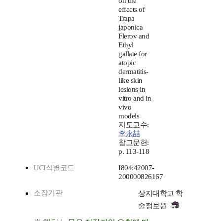
on the
effects of
Trapa
japonica
Flerov and
Ethyl
gallate for
atopic
dermatitis-
like skin
lesions in
vitro and in
vivo
models
지도교수:
李永喆
참고문헌:
p. 113-118
UCI식별코드
I804:42007-
200000826167
소장기관
상지대학교 학
술정보원