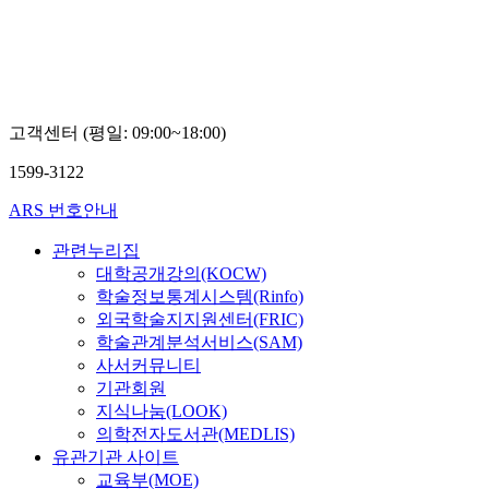
한
안
안
안
의
희
희
희
대
덕,
덕,
덕,
학
이
이
이
교
봉
봉
봉
황
효,
효,
효,
보
고객센터 (평일: 09:00~18:00)
박
박
박
민,
지
지
지
지
1599-3122
하,
하,
하,
선
송
송
송
영,
ARS 번호안내
지
지
지
이
청,
청,
청,
현
관련누리집
조
조
조
종,
용
용
용
대학공개강의(KOCW)
노
호,
호,
호,
학술정보통계시스템(Rinfo)
종
권
권
권
외국학술지지원센터(FRIC)
성,
구
구
구
학술관계분석서비스(SAM)
김
명
명
명
성
사서커뮤니티
태,
기관회원
권
지식나눔(LOOK)
애
의학전자도서관(MEDLIS)
란
유관기관 사이트
교육부(MOE)