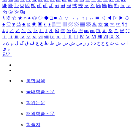
㎒
㎓
㎔
Ω
㏀
㏁
㎊
㎋
㎌
㏖
㏅
㎭
㎮
㎯
㏛
㎩
㎪
㎫
㎬
㏝
㏐
㏓
㏃
㏉
㏜
㏆
§
※
☆
★
○
●
◎
◇
◆
□
■
△
▽
→
←
↑
↓
↔
〓
◁
◀
▷
▶
♤
♠
♡
♥
♧
♣
⊙
◈
▣
◐
◑
▒
▤
▥
▨
▧
▦
▩
♨
☏
☎
☜
☞
¶
†
‡
↕
↗
↙
↖
↘
♭
♩
♪
♬
㉿
㈜
№
㏇
™
㏂
㏘
℡
＃
＆
＊
＠
ª
º
ⅰ
ⅱ
ⅲ
ⅳ
ⅴ
ⅵ
ⅶ
ⅷ
ⅸ
ⅹ
Ⅰ
Ⅱ
Ⅲ
Ⅳ
Ⅴ
Ⅵ
Ⅶ
Ⅷ
Ⅸ
Ⅹ
ا
ب
ت
ث
ج
ح
خ
د
ذ
ر
ز
س
ش
ص
ض
ط
ظ
ع
غ
ف
ق
ک
ل
م
ن
ه
و
ی
닫기
통합검색
국내학술논문
학위논문
해외학술논문
학술지