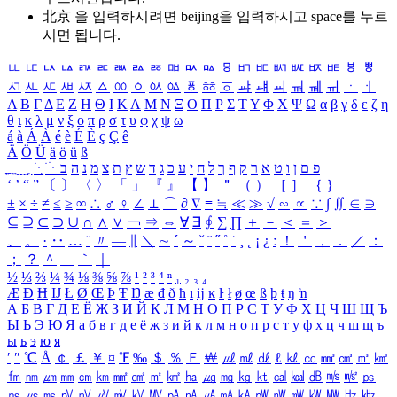
北京 을 입력하시려면
beijing
을 입력하시고 space를 누르
시면 됩니다.
ㅥ
ㅦ
ㅧ
ㅨ
ㅩ
ㅪ
ㅫ
ㅬ
ㅭ
ㅮ
ㅯ
ㅰ
ㅱ
ㅲ
ㅳ
ㅴ
ㅵ
ㅶ
ㅷ
ㅸ
ㅹ
ㅺ
ㅻ
ㅼ
ㅽ
ㅾ
ㅿ
ㆀ
ㆁ
ㆂ
ㆃ
ㆄ
ㆅ
ㆆ
ㆇ
ㆈ
ㆉ
ㆊ
ㆋ
ㆌ
ㆍ
ㆎ
Α
Β
Γ
Δ
Ε
Ζ
Η
Θ
Ι
Κ
Λ
Μ
Ν
Ξ
Ο
Π
Ρ
Σ
Τ
Υ
Φ
Χ
Ψ
Ω
α
β
γ
δ
ε
ζ
η
θ
ι
κ
λ
μ
ν
ξ
ο
π
ρ
σ
τ
υ
φ
χ
ψ
ω
á
à
Á
À
é
è
É
È
ç
Ç
ê
Ä
Ö
Ü
ä
ö
ü
ß
ְ
ֳ
ֲ
ֱ
ָ
ַ
ֵ
ֶ
ִ
ֹ
ּ
ֻ
ׂ
ׁ
ּ
ב
ה
נ
מ
צ
ת
ץ
ש
ד
ג
כ
ע
י
ח
ל
ך
ף
ק
ר
א
ט
ו
ן
ם
פ
‘
’
“
”
〔
〕
〈
〉
「
」
『
』
【
】
＂
（
）
［
］
｛
｝
±
×
÷
≠
≤
≥
∞
∴
♂
♀
∠
⊥
⌒
∂
∇
≡
≒
≪
≫
√
∽
∝
∵
∫
∬
∈
∋
⊆
⊇
⊂
⊃
∪
∩
∧
∨
￢
⇒
⇔
∀
∃
∮
∑
∏
＋
－
＜
＝
＞
、
。
·
‥
…
¨
〃
―
∥
＼
∼
´
～
ˇ
˘
˝
˚
˙
¸
˛
¡
¿
ː
！
＇
，
．
／
：
；
？
＾
＿
｀
｜
½
⅓
⅔
¼
¾
⅛
⅜
⅝
⅞
¹
²
³
⁴
ⁿ
₁
₂
₃
₄
Æ
Ð
Ħ
Ĳ
Ł
Ø
Œ
Þ
Ŧ
Ŋ
æ
đ
ð
ħ
ı
ĳ
ĸ
ŀ
ł
ø
œ
ß
þ
ŧ
ŋ
ŉ
А
Б
В
Г
Д
Е
Ё
Ж
З
И
Й
К
Л
М
Н
О
П
Р
С
Т
У
Ф
Х
Ц
Ч
Ш
Щ
Ъ
Ы
Ь
Э
Ю
Я
а
б
в
г
д
е
ё
ж
з
и
й
к
л
м
н
о
п
р
с
т
у
ф
х
ц
ч
ш
щ
ъ
ы
ь
э
ю
я
′
″
℃
Å
￠
￡
￥
¤
℉
‰
＄
％
Ｆ
￦
㎕
㎖
㎗
ℓ
㎘
㏄
㎣
㎤
㎥
㎦
㎙
㎚
㎛
㎜
㎝
㎞
㎟
㎠
㎡
㎢
㏊
㎍
㎎
㎏
㏏
㎈
㎉
㏈
㎧
㎨
㎰
㎱
㎲
㎳
㎴
㎵
㎶
㎷
㎸
㎹
㎀
㎁
㎂
㎃
㎄
㎺
㎻
㎽
㎾
㎿
㎐
㎑