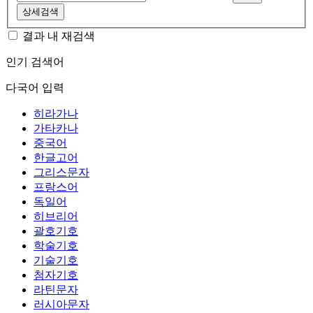
상세검색
결과 내 재검색
인기 검색어
다국어 입력
히라가나
가타카나
중국어
한글고어
그리스문자
프랑스어
독일어
히브리어
괄호기호
학술기호
기술기호
첨자기호
라틴문자
러시아문자