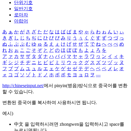
단위기호
일반기호
로마자
아랍어
あ
ぁ
か
が
さ
ざ
た
だ
な
は
ば
ぱ
ま
や
ゃ
ら
わ
ゎ
ん
い
ぃ
き
ぎ
し
じ
ち
ぢ
に
ひ
び
ぴ
み
り
う
ぅ
く
ぐ
す
ず
つ
づ
っ
ぬ
ふ
ぶ
ぷ
む
ゆ
ゅ
る
え
ぇ
け
げ
せ
ぜ
て
で
ね
へ
べ
ぺ
め
れ
お
ぉ
こ
ご
そ
ぞ
と
ど
の
ほ
ぼ
ぽ
も
よ
ょ
ろ
を
ア
ァ
カ
サ
ザ
タ
ダ
ナ
ハ
バ
パ
マ
ヤ
ャ
ラ
ワ
ヮ
ン
イ
ィ
キ
ギ
シ
ジ
チ
ヂ
ニ
ヒ
ビ
ピ
ミ
リ
ウ
ゥ
ク
グ
ス
ズ
ツ
ヅ
ッ
ヌ
フ
ブ
プ
ム
ユ
ュ
ル
エ
ェ
ケ
ゲ
セ
ゼ
テ
デ
ヘ
ベ
ペ
メ
レ
オ
ォ
コ
ゴ
ソ
ゾ
ト
ド
ノ
ホ
ボ
ポ
モ
ヨ
ョ
ロ
ヲ
―
http://chineseinput.net/
에서 pinyin(병음)방식으로 중국어를 변환
할 수 있습니다.
변환된 중국어를 복사하여 사용하시면 됩니다.
예시)
中文 을 입력하시려면
zhongwen
을 입력하시고 space를
누르시면됩니다.