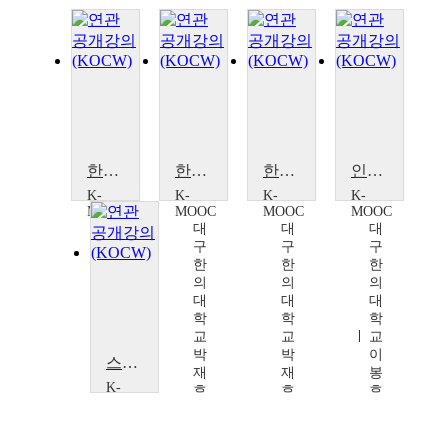
한의학 기반 디지털 헬스케어와 재활
한의학 기반 디지털 헬스케어와 재활
한의학 기반 디지털 헬스케어와 재활
인문학을 품은 한의학
K-
K-
K-
K-
MOOC
MOOC
MOOC
MOOC
대
대
대
대
구
구
구
구
한
한
한
한
의
의
의
의
대
대
대
대
학
학
학
학
교
교
교
교
박
박
박
이
스킨케어, 한의학과의 만남
재
재
재
봉
K-
효,
효,
효,
효
MOOC
서
서
서
외
대
2
부
부
부
구
명
일,
일,
일,