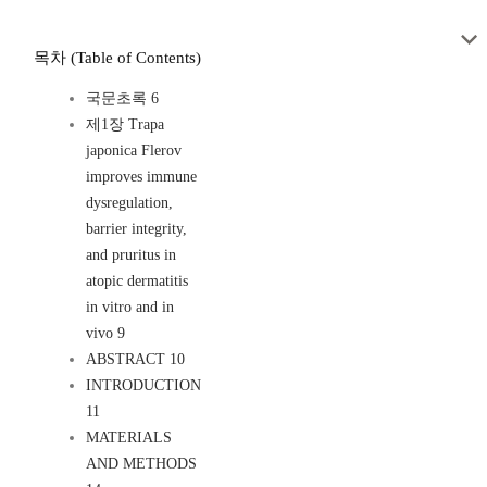
목차 (Table of Contents)
국문초록 6
제1장 Trapa
japonica Flerov
improves immune
dysregulation,
barrier integrity,
and pruritus in
atopic dermatitis
in vitro and in
vivo 9
ABSTRACT 10
INTRODUCTION
11
MATERIALS
AND METHODS