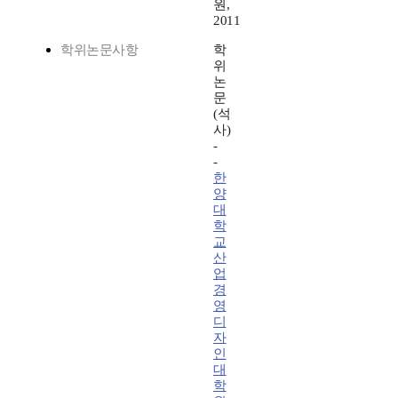
원,
2011
학위논문사항
학
위
논
문
(석
사)
-
-
한
양
대
학
교
산
업
경
영
디
자
인
대
학