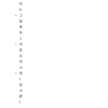
차
ⅳ
그
림
목
차
ⅴ
국
문
요
약
ⅵ
제
1
장
서
론
1