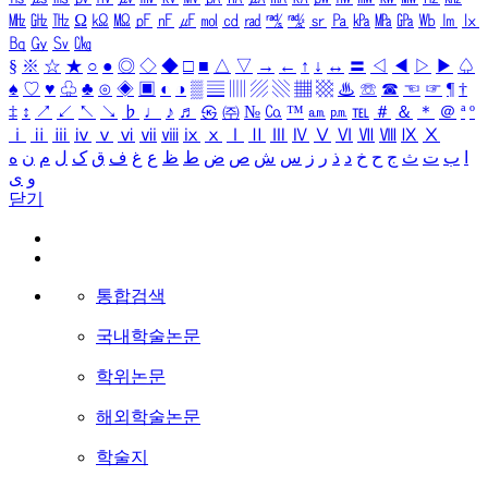
㎒
㎓
㎔
Ω
㏀
㏁
㎊
㎋
㎌
㏖
㏅
㎭
㎮
㎯
㏛
㎩
㎪
㎫
㎬
㏝
㏐
㏓
㏃
㏉
㏜
㏆
§
※
☆
★
○
●
◎
◇
◆
□
■
△
▽
→
←
↑
↓
↔
〓
◁
◀
▷
▶
♤
♠
♡
♥
♧
♣
⊙
◈
▣
◐
◑
▒
▤
▥
▨
▧
▦
▩
♨
☏
☎
☜
☞
¶
†
‡
↕
↗
↙
↖
↘
♭
♩
♪
♬
㉿
㈜
№
㏇
™
㏂
㏘
℡
＃
＆
＊
＠
ª
º
ⅰ
ⅱ
ⅲ
ⅳ
ⅴ
ⅵ
ⅶ
ⅷ
ⅸ
ⅹ
Ⅰ
Ⅱ
Ⅲ
Ⅳ
Ⅴ
Ⅵ
Ⅶ
Ⅷ
Ⅸ
Ⅹ
ا
ب
ت
ث
ج
ح
خ
د
ذ
ر
ز
س
ش
ص
ض
ط
ظ
ع
غ
ف
ق
ک
ل
م
ن
ه
و
ی
닫기
통합검색
국내학술논문
학위논문
해외학술논문
학술지