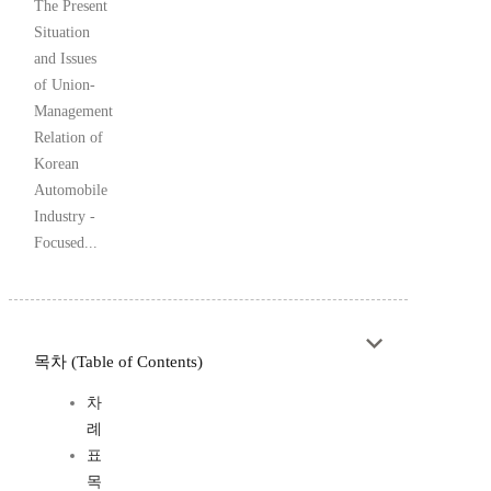
The Present
Situation
and Issues
of Union-
Management
Relation of
Korean
Automobile
Industry -
Focused...
목차 (Table of Contents)
차
례
표
목