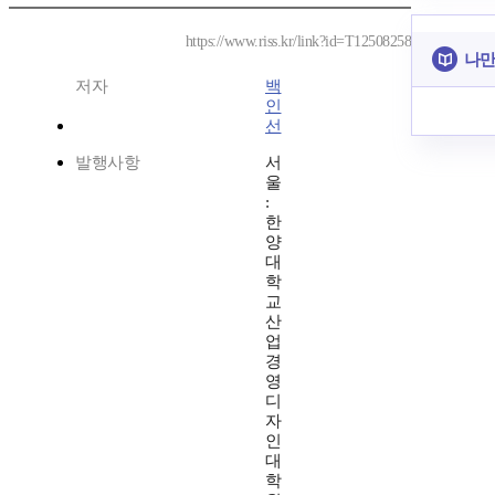
https://www.riss.kr/link?id=T12508258
나만
저자
백
인
선
발행사항
서
울
:
한
양
대
학
교
산
업
경
영
디
자
인
대
학