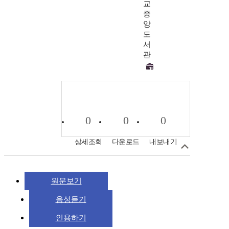
교
중
앙
도
서
관
0
0
0
상세조회
다운로드
내보내기
원문보기
음성듣기
인용하기