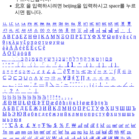
北京 을 입력하시려면
beijing
을 입력하시고 space를 누르
시면 됩니다.
ㅥ
ㅦ
ㅧ
ㅨ
ㅩ
ㅪ
ㅫ
ㅬ
ㅭ
ㅮ
ㅯ
ㅰ
ㅱ
ㅲ
ㅳ
ㅴ
ㅵ
ㅶ
ㅷ
ㅸ
ㅹ
ㅺ
ㅻ
ㅼ
ㅽ
ㅾ
ㅿ
ㆀ
ㆁ
ㆂ
ㆃ
ㆄ
ㆅ
ㆆ
ㆇ
ㆈ
ㆉ
ㆊ
ㆋ
ㆌ
ㆍ
ㆎ
Α
Β
Γ
Δ
Ε
Ζ
Η
Θ
Ι
Κ
Λ
Μ
Ν
Ξ
Ο
Π
Ρ
Σ
Τ
Υ
Φ
Χ
Ψ
Ω
α
β
γ
δ
ε
ζ
η
θ
ι
κ
λ
μ
ν
ξ
ο
π
ρ
σ
τ
υ
φ
χ
ψ
ω
á
à
Á
À
é
è
É
È
ç
Ç
ê
Ä
Ö
Ü
ä
ö
ü
ß
ְ
ֳ
ֲ
ֱ
ָ
ַ
ֵ
ֶ
ִ
ֹ
ּ
ֻ
ׂ
ׁ
ּ
ב
ה
נ
מ
צ
ת
ץ
ש
ד
ג
כ
ע
י
ח
ל
ך
ף
ק
ר
א
ט
ו
ן
ם
פ
‘
’
“
”
〔
〕
〈
〉
「
」
『
』
【
】
＂
（
）
［
］
｛
｝
±
×
÷
≠
≤
≥
∞
∴
♂
♀
∠
⊥
⌒
∂
∇
≡
≒
≪
≫
√
∽
∝
∵
∫
∬
∈
∋
⊆
⊇
⊂
⊃
∪
∩
∧
∨
￢
⇒
⇔
∀
∃
∮
∑
∏
＋
－
＜
＝
＞
、
。
·
‥
…
¨
〃
―
∥
＼
∼
´
～
ˇ
˘
˝
˚
˙
¸
˛
¡
¿
ː
！
＇
，
．
／
：
；
？
＾
＿
｀
｜
½
⅓
⅔
¼
¾
⅛
⅜
⅝
⅞
¹
²
³
⁴
ⁿ
₁
₂
₃
₄
Æ
Ð
Ħ
Ĳ
Ł
Ø
Œ
Þ
Ŧ
Ŋ
æ
đ
ð
ħ
ı
ĳ
ĸ
ŀ
ł
ø
œ
ß
þ
ŧ
ŋ
ŉ
А
Б
В
Г
Д
Е
Ё
Ж
З
И
Й
К
Л
М
Н
О
П
Р
С
Т
У
Ф
Х
Ц
Ч
Ш
Щ
Ъ
Ы
Ь
Э
Ю
Я
а
б
в
г
д
е
ё
ж
з
и
й
к
л
м
н
о
п
р
с
т
у
ф
х
ц
ч
ш
щ
ъ
ы
ь
э
ю
я
′
″
℃
Å
￠
￡
￥
¤
℉
‰
＄
％
Ｆ
￦
㎕
㎖
㎗
ℓ
㎘
㏄
㎣
㎤
㎥
㎦
㎙
㎚
㎛
㎜
㎝
㎞
㎟
㎠
㎡
㎢
㏊
㎍
㎎
㎏
㏏
㎈
㎉
㏈
㎧
㎨
㎰
㎱
㎲
㎳
㎴
㎵
㎶
㎷
㎸
㎹
㎀
㎁
㎂
㎃
㎄
㎺
㎻
㎽
㎾
㎿
㎐
㎑