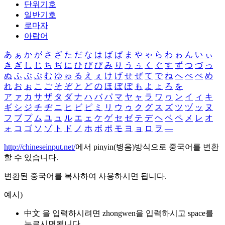
단위기호
일반기호
로마자
아랍어
あ
ぁ
か
が
さ
ざ
た
だ
な
は
ば
ぱ
ま
や
ゃ
ら
わ
ゎ
ん
い
ぃ
き
ぎ
し
じ
ち
ぢ
に
ひ
び
ぴ
み
り
う
ぅ
く
ぐ
す
ず
つ
づ
っ
ぬ
ふ
ぶ
ぷ
む
ゆ
ゅ
る
え
ぇ
け
げ
せ
ぜ
て
で
ね
へ
べ
ぺ
め
れ
お
ぉ
こ
ご
そ
ぞ
と
ど
の
ほ
ぼ
ぽ
も
よ
ょ
ろ
を
ア
ァ
カ
サ
ザ
タ
ダ
ナ
ハ
バ
パ
マ
ヤ
ャ
ラ
ワ
ヮ
ン
イ
ィ
キ
ギ
シ
ジ
チ
ヂ
ニ
ヒ
ビ
ピ
ミ
リ
ウ
ゥ
ク
グ
ス
ズ
ツ
ヅ
ッ
ヌ
フ
ブ
プ
ム
ユ
ュ
ル
エ
ェ
ケ
ゲ
セ
ゼ
テ
デ
ヘ
ベ
ペ
メ
レ
オ
ォ
コ
ゴ
ソ
ゾ
ト
ド
ノ
ホ
ボ
ポ
モ
ヨ
ョ
ロ
ヲ
―
http://chineseinput.net/
에서 pinyin(병음)방식으로 중국어를 변환
할 수 있습니다.
변환된 중국어를 복사하여 사용하시면 됩니다.
예시)
中文 을 입력하시려면
zhongwen
을 입력하시고 space를
누르시면됩니다.