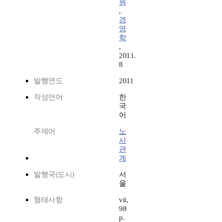
원
,
경
영
학
,
2011.
8
발행연도
2011
작성언어
한
국
어
주제어
노
사
관
계
발행국(도시)
서
울
형태사항
vii,
98
p.