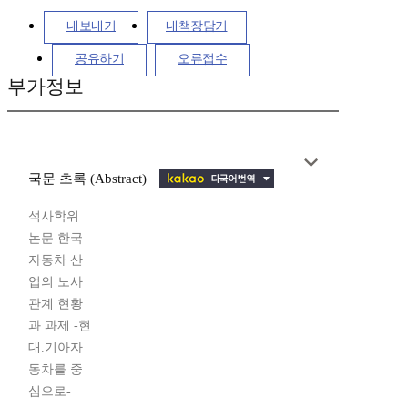
내보내기
내책장담기
공유하기
오류접수
부가정보
국문 초록 (Abstract)
석사학위
논문 한국
자동차 산
업의 노사
관계 현황
과 과제 -현
대.기아자
동차를 중
심으로-