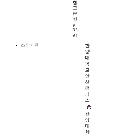
참
고
문
헌:
p.
92-
94
소장기관
한
양
대
학
교
안
산
캠
퍼
스
한
양
대
학