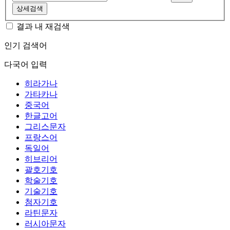
상세검색
결과 내 재검색
인기 검색어
다국어 입력
히라가나
가타카나
중국어
한글고어
그리스문자
프랑스어
독일어
히브리어
괄호기호
학술기호
기술기호
첨자기호
라틴문자
러시아문자