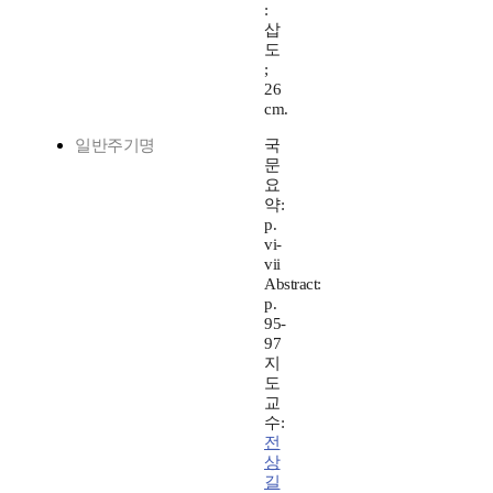
:
삽
도
;
26
cm.
일반주기명
국
문
요
약:
p.
vi-
vii
Abstract:
p.
95-
97
지
도
교
수:
전
상
길