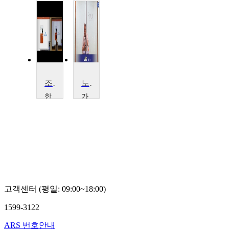
조직에 꼭 필요한 노무관리
노동법
한
가
국
톨
교
릭
통
대
대
학
학
교
교
이
전
홍
순
민
영
고객센터 (평일: 09:00~18:00)
1599-3122
ARS 번호안내