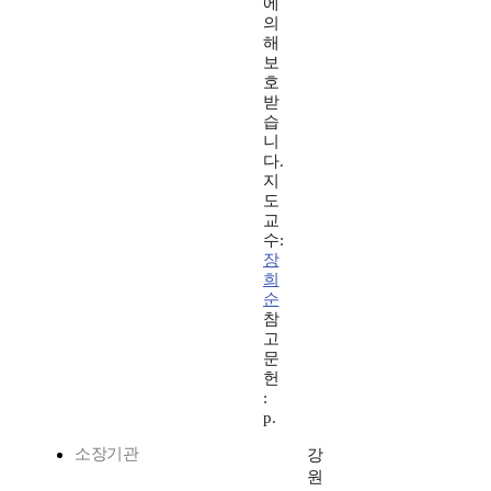
에
의
해
보
호
받
습
니
다.
지
도
교
수:
장
희
순
참
고
문
헌
:
p.
소장기관
강
원