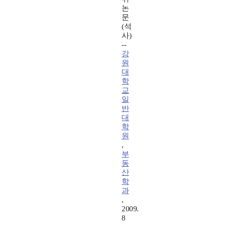
논
문
(석
사)
--
강
원
대
학
교
일
반
대
학
원
,
부
동
산
학
과
,
2009.
8