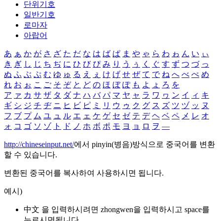
단위기호
일반기호
로마자
아랍어
あ
ぁ
か
が
さ
ざ
た
だ
な
は
ば
ぱ
ま
や
ゃ
ら
わ
ゎ
ん
い
ぃ
き
ぎ
し
じ
ち
ぢ
に
ひ
び
ぴ
み
り
う
ぅ
く
ぐ
す
ず
つ
づ
っ
ぬ
ふ
ぶ
ぷ
む
ゆ
ゅ
る
え
ぇ
け
げ
せ
ぜ
て
で
ね
へ
べ
ぺ
め
れ
お
ぉ
こ
ご
そ
ぞ
と
ど
の
ほ
ぼ
ぽ
も
よ
ょ
ろ
を
ア
ァ
カ
サ
ザ
タ
ダ
ナ
ハ
バ
パ
マ
ヤ
ャ
ラ
ワ
ヮ
ン
イ
ィ
キ
ギ
シ
ジ
チ
ヂ
ニ
ヒ
ビ
ピ
ミ
リ
ウ
ゥ
ク
グ
ス
ズ
ツ
ヅ
ッ
ヌ
フ
ブ
プ
ム
ユ
ュ
ル
エ
ェ
ケ
ゲ
セ
ゼ
テ
デ
ヘ
ベ
ペ
メ
レ
オ
ォ
コ
ゴ
ソ
ゾ
ト
ド
ノ
ホ
ボ
ポ
モ
ヨ
ョ
ロ
ヲ
―
http://chineseinput.net/
에서 pinyin(병음)방식으로 중국어를 변환
할 수 있습니다.
변환된 중국어를 복사하여 사용하시면 됩니다.
예시)
中文 을 입력하시려면
zhongwen
을 입력하시고 space를
누르시면됩니다.