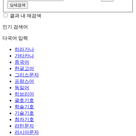
상세검색
결과 내 재검색
인기 검색어
다국어 입력
히라가나
가타카나
중국어
한글고어
그리스문자
프랑스어
독일어
히브리어
괄호기호
학술기호
기술기호
첨자기호
라틴문자
러시아문자