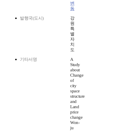
변
동
발행국(도시)
강
원
특
별
자
치
도
기타서명
A
Study
about
Change
of
city
space
structure
and
Land
price
change
Won-
ju