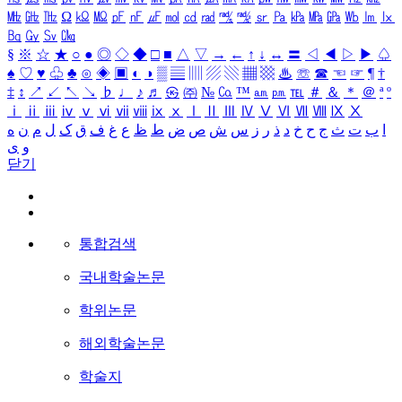
㎒
㎓
㎔
Ω
㏀
㏁
㎊
㎋
㎌
㏖
㏅
㎭
㎮
㎯
㏛
㎩
㎪
㎫
㎬
㏝
㏐
㏓
㏃
㏉
㏜
㏆
§
※
☆
★
○
●
◎
◇
◆
□
■
△
▽
→
←
↑
↓
↔
〓
◁
◀
▷
▶
♤
♠
♡
♥
♧
♣
⊙
◈
▣
◐
◑
▒
▤
▥
▨
▧
▦
▩
♨
☏
☎
☜
☞
¶
†
‡
↕
↗
↙
↖
↘
♭
♩
♪
♬
㉿
㈜
№
㏇
™
㏂
㏘
℡
＃
＆
＊
＠
ª
º
ⅰ
ⅱ
ⅲ
ⅳ
ⅴ
ⅵ
ⅶ
ⅷ
ⅸ
ⅹ
Ⅰ
Ⅱ
Ⅲ
Ⅳ
Ⅴ
Ⅵ
Ⅶ
Ⅷ
Ⅸ
Ⅹ
ا
ب
ت
ث
ج
ح
خ
د
ذ
ر
ز
س
ش
ص
ض
ط
ظ
ع
غ
ف
ق
ک
ل
م
ن
ه
و
ی
닫기
통합검색
국내학술논문
학위논문
해외학술논문
학술지