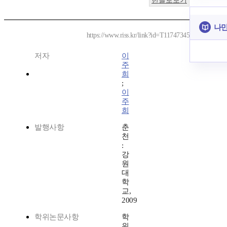
한글로보기
나만
https://www.riss.kr/link?id=T11747345
저자
이
주
희
;
이
주
희
발행사항
춘
천
:
강
원
대
학
교,
2009
학위논문사항
학
위