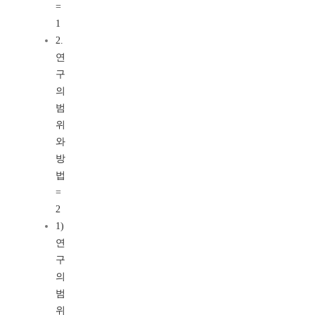
=
1
2.
연
구
의
범
위
와
방
법
=
2
1)
연
구
의
범
위