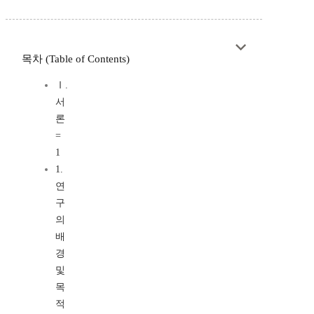
목차 (Table of Contents)
Ⅰ.
서
론
=
1
1.
연
구
의
배
경
및
목
적