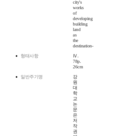
city's
works
of
developing
building
land
as
the
destination-
형태사항
Ⅳ.
78p.
26cm
일반주기명
강
원
대
학
교
논
문
은
저
작
권