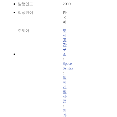
발행연도
2009
작성언어
한
국
어
주제어
도
시
공
간
구
조
;
Space
Syntax
;
택
지
개
발
사
업
;
지
가