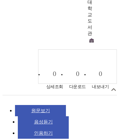
대
학
교
도
서
관
0
0
0
상세조회
다운로드
내보내기
원문보기
음성듣기
인용하기