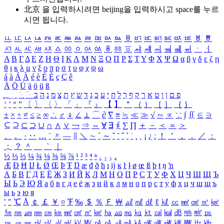
北京 을 입력하시려면
beijing
을 입력하시고 space를 누르
시면 됩니다.
ㅥ
ㅦ
ㅧ
ㅨ
ㅩ
ㅪ
ㅫ
ㅬ
ㅭ
ㅮ
ㅯ
ㅰ
ㅱ
ㅲ
ㅳ
ㅴ
ㅵ
ㅶ
ㅷ
ㅸ
ㅹ
ㅺ
ㅻ
ㅼ
ㅽ
ㅾ
ㅿ
ㆀ
ㆁ
ㆂ
ㆃ
ㆄ
ㆅ
ㆆ
ㆇ
ㆈ
ㆉ
ㆊ
ㆋ
ㆌ
ㆍ
ㆎ
Α
Β
Γ
Δ
Ε
Ζ
Η
Θ
Ι
Κ
Λ
Μ
Ν
Ξ
Ο
Π
Ρ
Σ
Τ
Υ
Φ
Χ
Ψ
Ω
α
β
γ
δ
ε
ζ
η
θ
ι
κ
λ
μ
ν
ξ
ο
π
ρ
σ
τ
υ
φ
χ
ψ
ω
á
à
Á
À
é
è
É
È
ç
Ç
ê
Ä
Ö
Ü
ä
ö
ü
ß
ְ
ֳ
ֲ
ֱ
ָ
ַ
ֵ
ֶ
ִ
ֹ
ּ
ֻ
ׂ
ׁ
ּ
ב
ה
נ
מ
צ
ת
ץ
ש
ד
ג
כ
ע
י
ח
ל
ך
ף
ק
ר
א
ט
ו
ן
ם
פ
‘
’
“
”
〔
〕
〈
〉
「
」
『
』
【
】
＂
（
）
［
］
｛
｝
±
×
÷
≠
≤
≥
∞
∴
♂
♀
∠
⊥
⌒
∂
∇
≡
≒
≪
≫
√
∽
∝
∵
∫
∬
∈
∋
⊆
⊇
⊂
⊃
∪
∩
∧
∨
￢
⇒
⇔
∀
∃
∮
∑
∏
＋
－
＜
＝
＞
、
。
·
‥
…
¨
〃
―
∥
＼
∼
´
～
ˇ
˘
˝
˚
˙
¸
˛
¡
¿
ː
！
＇
，
．
／
：
；
？
＾
＿
｀
｜
½
⅓
⅔
¼
¾
⅛
⅜
⅝
⅞
¹
²
³
⁴
ⁿ
₁
₂
₃
₄
Æ
Ð
Ħ
Ĳ
Ł
Ø
Œ
Þ
Ŧ
Ŋ
æ
đ
ð
ħ
ı
ĳ
ĸ
ŀ
ł
ø
œ
ß
þ
ŧ
ŋ
ŉ
А
Б
В
Г
Д
Е
Ё
Ж
З
И
Й
К
Л
М
Н
О
П
Р
С
Т
У
Ф
Х
Ц
Ч
Ш
Щ
Ъ
Ы
Ь
Э
Ю
Я
а
б
в
г
д
е
ё
ж
з
и
й
к
л
м
н
о
п
р
с
т
у
ф
х
ц
ч
ш
щ
ъ
ы
ь
э
ю
я
′
″
℃
Å
￠
￡
￥
¤
℉
‰
＄
％
Ｆ
￦
㎕
㎖
㎗
ℓ
㎘
㏄
㎣
㎤
㎥
㎦
㎙
㎚
㎛
㎜
㎝
㎞
㎟
㎠
㎡
㎢
㏊
㎍
㎎
㎏
㏏
㎈
㎉
㏈
㎧
㎨
㎰
㎱
㎲
㎳
㎴
㎵
㎶
㎷
㎸
㎹
㎀
㎁
㎂
㎃
㎄
㎺
㎻
㎽
㎾
㎿
㎐
㎑