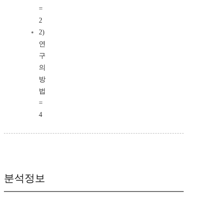
=
2
2)
연
구
의
방
법
=
4
분석정보