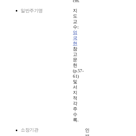
cm.
일반주기명
지
도
교
수:
엄
국
현
참
고
문
헌
(p.57-
61)
및
서
지
적
각
주
수
록.
소장기관
인