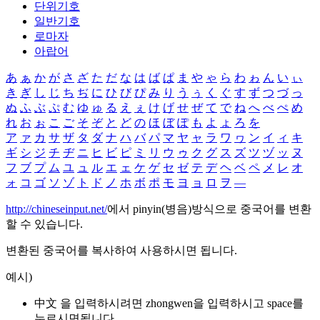
단위기호
일반기호
로마자
아랍어
あ
ぁ
か
が
さ
ざ
た
だ
な
は
ば
ぱ
ま
や
ゃ
ら
わ
ゎ
ん
い
ぃ
き
ぎ
し
じ
ち
ぢ
に
ひ
び
ぴ
み
り
う
ぅ
く
ぐ
す
ず
つ
づ
っ
ぬ
ふ
ぶ
ぷ
む
ゆ
ゅ
る
え
ぇ
け
げ
せ
ぜ
て
で
ね
へ
べ
ぺ
め
れ
お
ぉ
こ
ご
そ
ぞ
と
ど
の
ほ
ぼ
ぽ
も
よ
ょ
ろ
を
ア
ァ
カ
サ
ザ
タ
ダ
ナ
ハ
バ
パ
マ
ヤ
ャ
ラ
ワ
ヮ
ン
イ
ィ
キ
ギ
シ
ジ
チ
ヂ
ニ
ヒ
ビ
ピ
ミ
リ
ウ
ゥ
ク
グ
ス
ズ
ツ
ヅ
ッ
ヌ
フ
ブ
プ
ム
ユ
ュ
ル
エ
ェ
ケ
ゲ
セ
ゼ
テ
デ
ヘ
ベ
ペ
メ
レ
オ
ォ
コ
ゴ
ソ
ゾ
ト
ド
ノ
ホ
ボ
ポ
モ
ヨ
ョ
ロ
ヲ
―
http://chineseinput.net/
에서 pinyin(병음)방식으로 중국어를 변환
할 수 있습니다.
변환된 중국어를 복사하여 사용하시면 됩니다.
예시)
中文 을 입력하시려면
zhongwen
을 입력하시고 space를
누르시면됩니다.