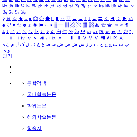
㎒
㎓
㎔
Ω
㏀
㏁
㎊
㎋
㎌
㏖
㏅
㎭
㎮
㎯
㏛
㎩
㎪
㎫
㎬
㏝
㏐
㏓
㏃
㏉
㏜
㏆
§
※
☆
★
○
●
◎
◇
◆
□
■
△
▽
→
←
↑
↓
↔
〓
◁
◀
▷
▶
♤
♠
♡
♥
♧
♣
⊙
◈
▣
◐
◑
▒
▤
▥
▨
▧
▦
▩
♨
☏
☎
☜
☞
¶
†
‡
↕
↗
↙
↖
↘
♭
♩
♪
♬
㉿
㈜
№
㏇
™
㏂
㏘
℡
＃
＆
＊
＠
ª
º
ⅰ
ⅱ
ⅲ
ⅳ
ⅴ
ⅵ
ⅶ
ⅷ
ⅸ
ⅹ
Ⅰ
Ⅱ
Ⅲ
Ⅳ
Ⅴ
Ⅵ
Ⅶ
Ⅷ
Ⅸ
Ⅹ
ا
ب
ت
ث
ج
ح
خ
د
ذ
ر
ز
س
ش
ص
ض
ط
ظ
ع
غ
ف
ق
ک
ل
م
ن
ه
و
ی
닫기
통합검색
국내학술논문
학위논문
해외학술논문
학술지