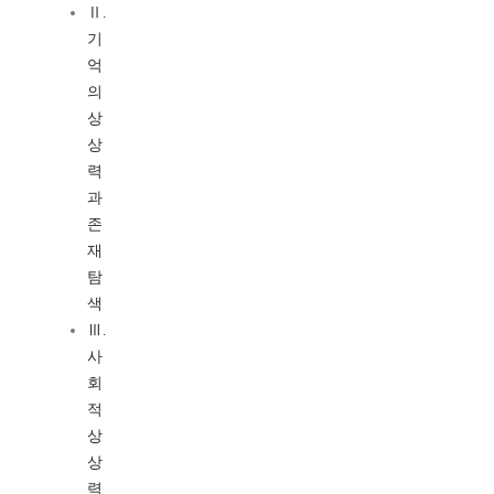
Ⅱ.
기
억
의
상
상
력
과
존
재
탐
색
Ⅲ.
사
회
적
상
상
력