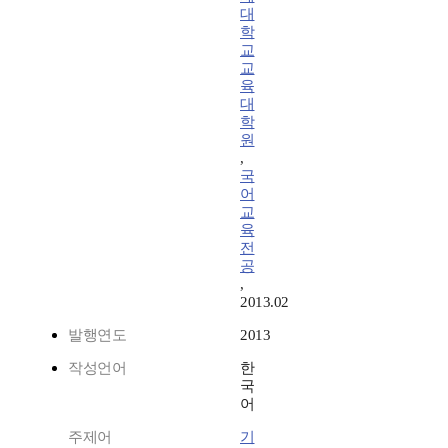
대
학
교
교
육
대
학
원
,
국
어
교
육
전
공
,
2013.02
발행연도
2013
작성언어
한
국
어
주제어
기