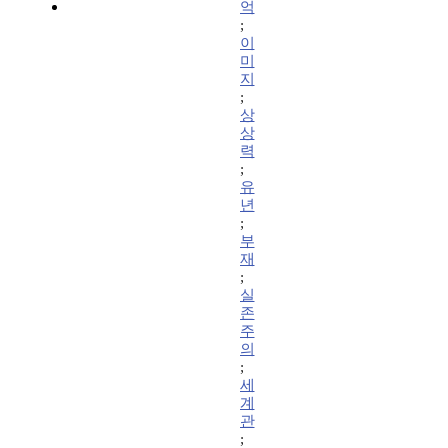
억
;
이
미
지
;
상
상
력
;
유
년
;
부
재
;
실
존
주
의
;
세
계
관
;