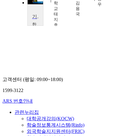
학
김
조
우
교
용
태
국
기독교세계관
지
한
호
동
대
학
교
곽
진
환
고객센터 (평일: 09:00~18:00)
1599-3122
ARS 번호안내
관련누리집
대학공개강의(KOCW)
학술정보통계시스템(Rinfo)
외국학술지지원센터(FRIC)