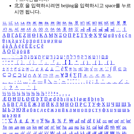
北京 을 입력하시려면
beijing
을 입력하시고 space를 누르
시면 됩니다.
ㅥ
ㅦ
ㅧ
ㅨ
ㅩ
ㅪ
ㅫ
ㅬ
ㅭ
ㅮ
ㅯ
ㅰ
ㅱ
ㅲ
ㅳ
ㅴ
ㅵ
ㅶ
ㅷ
ㅸ
ㅹ
ㅺ
ㅻ
ㅼ
ㅽ
ㅾ
ㅿ
ㆀ
ㆁ
ㆂ
ㆃ
ㆄ
ㆅ
ㆆ
ㆇ
ㆈ
ㆉ
ㆊ
ㆋ
ㆌ
ㆍ
ㆎ
Α
Β
Γ
Δ
Ε
Ζ
Η
Θ
Ι
Κ
Λ
Μ
Ν
Ξ
Ο
Π
Ρ
Σ
Τ
Υ
Φ
Χ
Ψ
Ω
α
β
γ
δ
ε
ζ
η
θ
ι
κ
λ
μ
ν
ξ
ο
π
ρ
σ
τ
υ
φ
χ
ψ
ω
á
à
Á
À
é
è
É
È
ç
Ç
ê
Ä
Ö
Ü
ä
ö
ü
ß
ְ
ֳ
ֲ
ֱ
ָ
ַ
ֵ
ֶ
ִ
ֹ
ּ
ֻ
ׂ
ׁ
ּ
ב
ה
נ
מ
צ
ת
ץ
ש
ד
ג
כ
ע
י
ח
ל
ך
ף
ק
ר
א
ט
ו
ן
ם
פ
‘
’
“
”
〔
〕
〈
〉
「
」
『
』
【
】
＂
（
）
［
］
｛
｝
±
×
÷
≠
≤
≥
∞
∴
♂
♀
∠
⊥
⌒
∂
∇
≡
≒
≪
≫
√
∽
∝
∵
∫
∬
∈
∋
⊆
⊇
⊂
⊃
∪
∩
∧
∨
￢
⇒
⇔
∀
∃
∮
∑
∏
＋
－
＜
＝
＞
、
。
·
‥
…
¨
〃
―
∥
＼
∼
´
～
ˇ
˘
˝
˚
˙
¸
˛
¡
¿
ː
！
＇
，
．
／
：
；
？
＾
＿
｀
｜
½
⅓
⅔
¼
¾
⅛
⅜
⅝
⅞
¹
²
³
⁴
ⁿ
₁
₂
₃
₄
Æ
Ð
Ħ
Ĳ
Ł
Ø
Œ
Þ
Ŧ
Ŋ
æ
đ
ð
ħ
ı
ĳ
ĸ
ŀ
ł
ø
œ
ß
þ
ŧ
ŋ
ŉ
А
Б
В
Г
Д
Е
Ё
Ж
З
И
Й
К
Л
М
Н
О
П
Р
С
Т
У
Ф
Х
Ц
Ч
Ш
Щ
Ъ
Ы
Ь
Э
Ю
Я
а
б
в
г
д
е
ё
ж
з
и
й
к
л
м
н
о
п
р
с
т
у
ф
х
ц
ч
ш
щ
ъ
ы
ь
э
ю
я
′
″
℃
Å
￠
￡
￥
¤
℉
‰
＄
％
Ｆ
￦
㎕
㎖
㎗
ℓ
㎘
㏄
㎣
㎤
㎥
㎦
㎙
㎚
㎛
㎜
㎝
㎞
㎟
㎠
㎡
㎢
㏊
㎍
㎎
㎏
㏏
㎈
㎉
㏈
㎧
㎨
㎰
㎱
㎲
㎳
㎴
㎵
㎶
㎷
㎸
㎹
㎀
㎁
㎂
㎃
㎄
㎺
㎻
㎽
㎾
㎿
㎐
㎑