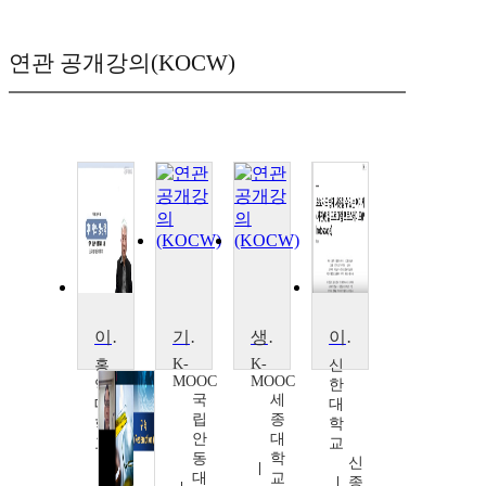
연관 공개강의(KOCW)
이미지와상상력
기억문화연구
생성형 인공지능 입문
이미지 편집 프로그램 활용법
K-
K-
홍
신
MOOC
MOOC
익
한
국
세
대
대
립
종
학
학
안
대
교
교
동
학
황
신
대
교
의
종