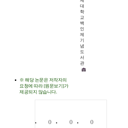
제
대
학
교
백
인
제
기
념
도
서
관
※ 해당 논문은 저작자의
요청에 따라 [원문보기]가
제공되지 않습니다.
0
0
0