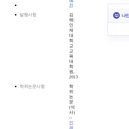
혜
진
발행사항
김
나만
해:
인
제
대
학
교
교
육
대
학
원,
2013
학위논문사항
학
위
논
문
(석
사)
--
인
제