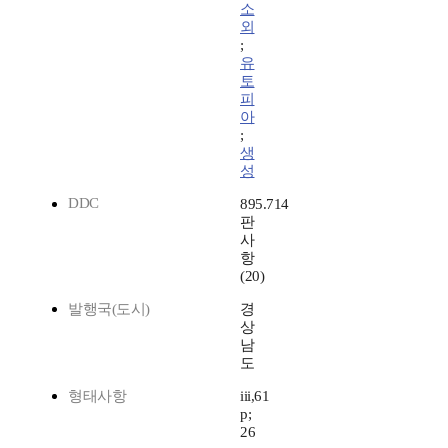
소
외
;
유
토
피
아
;
생
성
DDC
895.714
판
사
항
(20)
발행국(도시)
경
상
남
도
형태사항
iii,61
p;
26