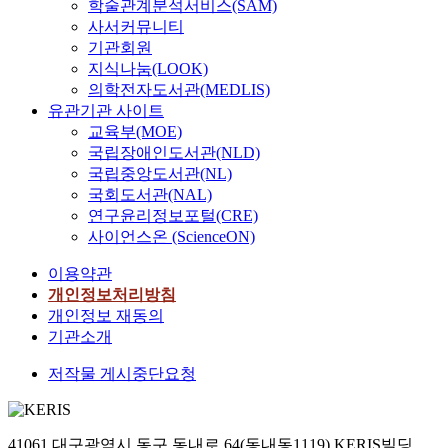
학술관계분석서비스(SAM)
사서커뮤니티
기관회원
지식나눔(LOOK)
의학전자도서관(MEDLIS)
유관기관 사이트
교육부(MOE)
국립장애인도서관(NLD)
국립중앙도서관(NL)
국회도서관(NAL)
연구윤리정보포털(CRE)
사이언스온 (ScienceON)
이용약관
개인정보처리방침
개인정보 재동의
기관소개
저작물 게시중단요청
41061 대구광역시 동구 동내로 64(동내동1119) KERIS빌딩