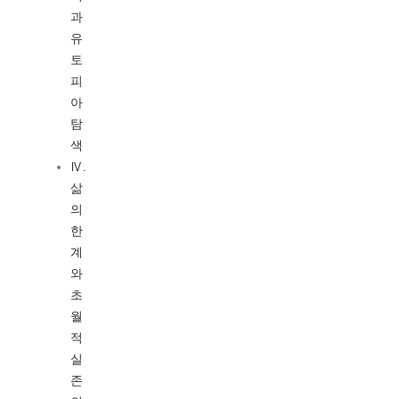
과
유
토
피
아
탐
색
Ⅳ.
삶
의
한
계
와
초
월
적
실
존