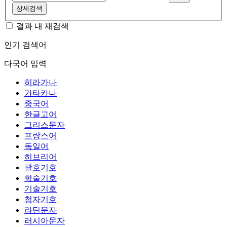
상세검색
결과 내 재검색
인기 검색어
다국어 입력
히라가나
가타카나
중국어
한글고어
그리스문자
프랑스어
독일어
히브리어
괄호기호
학술기호
기술기호
첨자기호
라틴문자
러시아문자