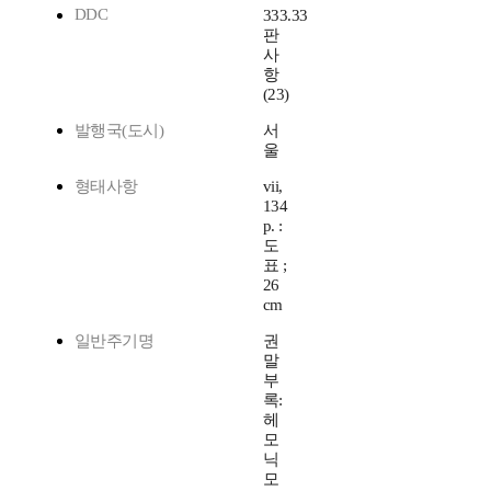
DDC
333.33
판
사
항
(23)
발행국(도시)
서
울
형태사항
vii,
134
p. :
도
표 ;
26
cm
일반주기명
권
말
부
록:
헤
모
닉
모