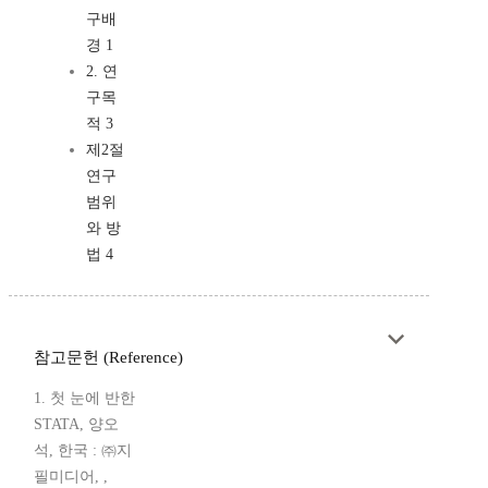
구배
경 1
2. 연
구목
적 3
제2절
연구
범위
와 방
법 4
참고문헌 (Reference)
1. 첫 눈에 반한
STATA, 양오
석, 한국 : ㈜지
필미디어, ,