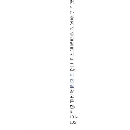
형
>_
다
중
공
선
성
검
정
등
지
도
교
수:
이
현
석
참
고
문
헌:
p.
101-
105