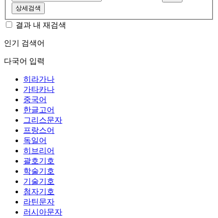
상세검색
결과 내 재검색
인기 검색어
다국어 입력
히라가나
가타카나
중국어
한글고어
그리스문자
프랑스어
독일어
히브리어
괄호기호
학술기호
기술기호
첨자기호
라틴문자
러시아문자