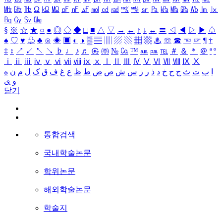
㎒
㎓
㎔
Ω
㏀
㏁
㎊
㎋
㎌
㏖
㏅
㎭
㎮
㎯
㏛
㎩
㎪
㎫
㎬
㏝
㏐
㏓
㏃
㏉
㏜
㏆
§
※
☆
★
○
●
◎
◇
◆
□
■
△
▽
→
←
↑
↓
↔
〓
◁
◀
▷
▶
♤
♠
♡
♥
♧
♣
⊙
◈
▣
◐
◑
▒
▤
▥
▨
▧
▦
▩
♨
☏
☎
☜
☞
¶
†
‡
↕
↗
↙
↖
↘
♭
♩
♪
♬
㉿
㈜
№
㏇
™
㏂
㏘
℡
＃
＆
＊
＠
ª
º
ⅰ
ⅱ
ⅲ
ⅳ
ⅴ
ⅵ
ⅶ
ⅷ
ⅸ
ⅹ
Ⅰ
Ⅱ
Ⅲ
Ⅳ
Ⅴ
Ⅵ
Ⅶ
Ⅷ
Ⅸ
Ⅹ
ا
ب
ت
ث
ج
ح
خ
د
ذ
ر
ز
س
ش
ص
ض
ط
ظ
ع
غ
ف
ق
ک
ل
م
ن
ه
و
ی
닫기
통합검색
국내학술논문
학위논문
해외학술논문
학술지