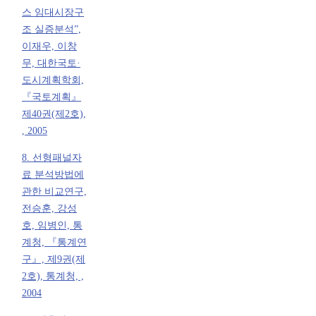
스 임대시장구
조 실증분석”,
이재우, 이창
무, 대한국토·
도시계획학회,
『국토계획』
제40권(제2호),
, 2005
8. 선형패널자
료 분석방법에
관한 비교연구,
전승훈, 강성
호, 임병인, 통
계청, 『통계연
구』, 제9권(제
2호), 통계청, ,
2004