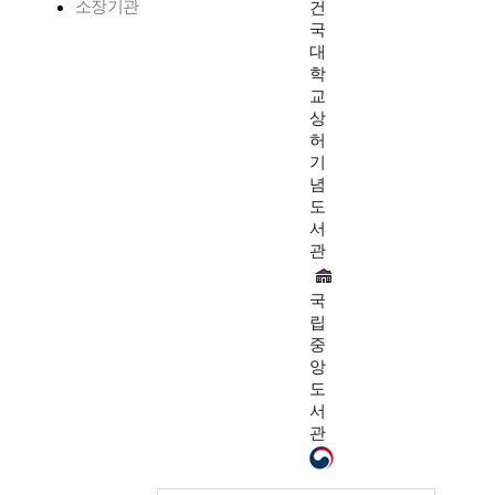
소장기관
건
국
대
학
교
상
허
기
념
도
서
관
국
립
중
앙
도
서
관