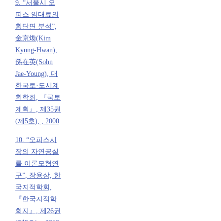
9. “서울시 오
피스 임대료의
횡단면 분석”,
金京煥(Kim
Kyung-Hwan),
孫在英(Sohn
Jae-Young), 대
한국토·도시계
획학회, 『국토
계획』, 제35권
(제5호), , 2000
10. “오피스시
장의 자연공실
률 이론모형연
구”, 장용삼, 한
국지적학회,
『한국지적학
회지』, 제26권