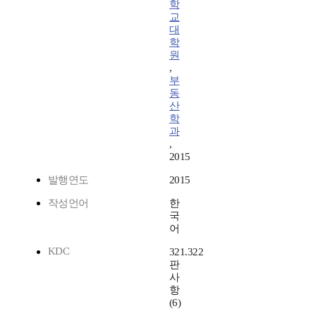
학
교
대
학
원
,
부
동
산
학
과
,
2015
발행연도
2015
작성언어
한
국
어
KDC
321.322
판
사
항
(6)