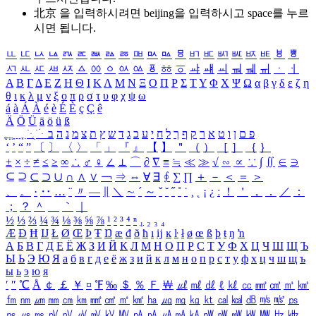
北京 을 입력하시려면
beijing
을 입력하시고 space를 누르
시면 됩니다.
ㅥ
ㅦ
ㅧ
ㅨ
ㅩ
ㅪ
ㅫ
ㅬ
ㅭ
ㅮ
ㅯ
ㅰ
ㅱ
ㅲ
ㅳ
ㅴ
ㅵ
ㅶ
ㅷ
ㅸ
ㅹ
ㅺ
ㅻ
ㅼ
ㅽ
ㅾ
ㅿ
ㆀ
ㆁ
ㆂ
ㆃ
ㆄ
ㆅ
ㆆ
ㆇ
ㆈ
ㆉ
ㆊ
ㆋ
ㆌ
ㆍ
ㆎ
Α
Β
Γ
Δ
Ε
Ζ
Η
Θ
Ι
Κ
Λ
Μ
Ν
Ξ
Ο
Π
Ρ
Σ
Τ
Υ
Φ
Χ
Ψ
Ω
α
β
γ
δ
ε
ζ
η
θ
ι
κ
λ
μ
ν
ξ
ο
π
ρ
σ
τ
υ
φ
χ
ψ
ω
á
à
Á
À
é
è
É
È
ç
Ç
ê
Ä
Ö
Ü
ä
ö
ü
ß
ְ
ֳ
ֲ
ֱ
ָ
ַ
ֵ
ֶ
ִ
ֹ
ּ
ֻ
ׂ
ׁ
ּ
ב
ה
נ
מ
צ
ת
ץ
ש
ד
ג
כ
ע
י
ח
ל
ך
ף
ק
ר
א
ט
ו
ן
ם
פ
‘
’
“
”
〔
〕
〈
〉
「
」
『
』
【
】
＂
（
）
［
］
｛
｝
±
×
÷
≠
≤
≥
∞
∴
♂
♀
∠
⊥
⌒
∂
∇
≡
≒
≪
≫
√
∽
∝
∵
∫
∬
∈
∋
⊆
⊇
⊂
⊃
∪
∩
∧
∨
￢
⇒
⇔
∀
∃
∮
∑
∏
＋
－
＜
＝
＞
、
。
·
‥
…
¨
〃
―
∥
＼
∼
´
～
ˇ
˘
˝
˚
˙
¸
˛
¡
¿
ː
！
＇
，
．
／
：
；
？
＾
＿
｀
｜
½
⅓
⅔
¼
¾
⅛
⅜
⅝
⅞
¹
²
³
⁴
ⁿ
₁
₂
₃
₄
Æ
Ð
Ħ
Ĳ
Ł
Ø
Œ
Þ
Ŧ
Ŋ
æ
đ
ð
ħ
ı
ĳ
ĸ
ŀ
ł
ø
œ
ß
þ
ŧ
ŋ
ŉ
А
Б
В
Г
Д
Е
Ё
Ж
З
И
Й
К
Л
М
Н
О
П
Р
С
Т
У
Ф
Х
Ц
Ч
Ш
Щ
Ъ
Ы
Ь
Э
Ю
Я
а
б
в
г
д
е
ё
ж
з
и
й
к
л
м
н
о
п
р
с
т
у
ф
х
ц
ч
ш
щ
ъ
ы
ь
э
ю
я
′
″
℃
Å
￠
￡
￥
¤
℉
‰
＄
％
Ｆ
￦
㎕
㎖
㎗
ℓ
㎘
㏄
㎣
㎤
㎥
㎦
㎙
㎚
㎛
㎜
㎝
㎞
㎟
㎠
㎡
㎢
㏊
㎍
㎎
㎏
㏏
㎈
㎉
㏈
㎧
㎨
㎰
㎱
㎲
㎳
㎴
㎵
㎶
㎷
㎸
㎹
㎀
㎁
㎂
㎃
㎄
㎺
㎻
㎽
㎾
㎿
㎐
㎑