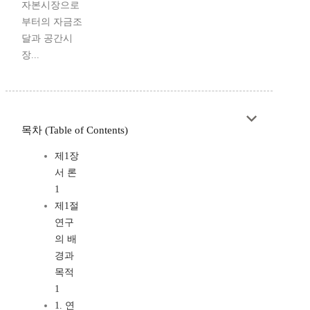
자본시장으로
부터의 자금조
달과 공간시
장...
목차 (Table of Contents)
제1장
서 론
1
제1절
연구
의 배
경과
목적
1
1. 연