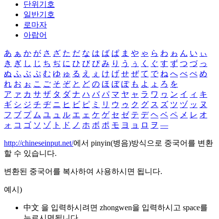
단위기호
일반기호
로마자
아랍어
あ
ぁ
か
が
さ
ざ
た
だ
な
は
ば
ぱ
ま
や
ゃ
ら
わ
ゎ
ん
い
ぃ
き
ぎ
し
じ
ち
ぢ
に
ひ
び
ぴ
み
り
う
ぅ
く
ぐ
す
ず
つ
づ
っ
ぬ
ふ
ぶ
ぷ
む
ゆ
ゅ
る
え
ぇ
け
げ
せ
ぜ
て
で
ね
へ
べ
ぺ
め
れ
お
ぉ
こ
ご
そ
ぞ
と
ど
の
ほ
ぼ
ぽ
も
よ
ょ
ろ
を
ア
ァ
カ
サ
ザ
タ
ダ
ナ
ハ
バ
パ
マ
ヤ
ャ
ラ
ワ
ヮ
ン
イ
ィ
キ
ギ
シ
ジ
チ
ヂ
ニ
ヒ
ビ
ピ
ミ
リ
ウ
ゥ
ク
グ
ス
ズ
ツ
ヅ
ッ
ヌ
フ
ブ
プ
ム
ユ
ュ
ル
エ
ェ
ケ
ゲ
セ
ゼ
テ
デ
ヘ
ベ
ペ
メ
レ
オ
ォ
コ
ゴ
ソ
ゾ
ト
ド
ノ
ホ
ボ
ポ
モ
ヨ
ョ
ロ
ヲ
―
http://chineseinput.net/
에서 pinyin(병음)방식으로 중국어를 변환
할 수 있습니다.
변환된 중국어를 복사하여 사용하시면 됩니다.
예시)
中文 을 입력하시려면
zhongwen
을 입력하시고 space를
누르시면됩니다.