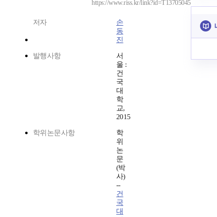
https://www.riss.kr/link?id=T13705045
저자
손
동
진
발행사항
서
울 :
건
국
대
학
교,
2015
학위논문사항
학
위
논
문
(박
사)
--
건
국
대