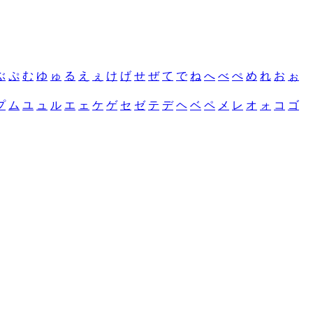
ぶ
ぷ
む
ゆ
ゅ
る
え
ぇ
け
げ
せ
ぜ
て
で
ね
へ
べ
ぺ
め
れ
お
ぉ
プ
ム
ユ
ュ
ル
エ
ェ
ケ
ゲ
セ
ゼ
テ
デ
ヘ
ベ
ペ
メ
レ
オ
ォ
コ
ゴ