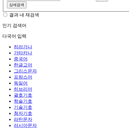
상세검색
결과 내 재검색
인기 검색어
다국어 입력
히라가나
가타카나
중국어
한글고어
그리스문자
프랑스어
독일어
히브리어
괄호기호
학술기호
기술기호
첨자기호
라틴문자
러시아문자