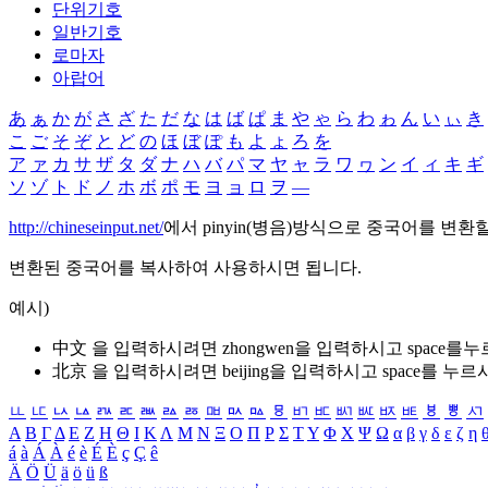
단위기호
일반기호
로마자
아랍어
あ
ぁ
か
が
さ
ざ
た
だ
な
は
ば
ぱ
ま
や
ゃ
ら
わ
ゎ
ん
い
ぃ
き
こ
ご
そ
ぞ
と
ど
の
ほ
ぼ
ぽ
も
よ
ょ
ろ
を
ア
ァ
カ
サ
ザ
タ
ダ
ナ
ハ
バ
パ
マ
ヤ
ャ
ラ
ワ
ヮ
ン
イ
ィ
キ
ギ
ソ
ゾ
ト
ド
ノ
ホ
ボ
ポ
モ
ヨ
ョ
ロ
ヲ
―
http://chineseinput.net/
에서 pinyin(병음)방식으로 중국어를 변환
변환된 중국어를 복사하여 사용하시면 됩니다.
예시)
中文 을 입력하시려면
zhongwen
을 입력하시고 space를
北京 을 입력하시려면
beijing
을 입력하시고 space를 누르
ㅥ
ㅦ
ㅧ
ㅨ
ㅩ
ㅪ
ㅫ
ㅬ
ㅭ
ㅮ
ㅯ
ㅰ
ㅱ
ㅲ
ㅳ
ㅴ
ㅵ
ㅶ
ㅷ
ㅸ
ㅹ
ㅺ
Α
Β
Γ
Δ
Ε
Ζ
Η
Θ
Ι
Κ
Λ
Μ
Ν
Ξ
Ο
Π
Ρ
Σ
Τ
Υ
Φ
Χ
Ψ
Ω
α
β
γ
δ
ε
ζ
η
á
à
Á
À
é
è
É
È
ç
Ç
ê
Ä
Ö
Ü
ä
ö
ü
ß