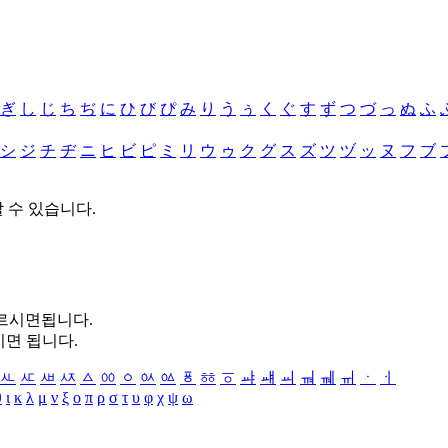
ぎ
し
じ
ち
ぢ
に
ひ
び
ぴ
み
り
う
ぅ
く
ぐ
す
ず
つ
づ
っ
ぬ
ふ
シ
ジ
チ
ヂ
ニ
ヒ
ビ
ピ
ミ
リ
ウ
ゥ
ク
グ
ス
ズ
ツ
ヅ
ッ
ヌ
フ
ブ
할 수 있습니다.
누르시면됩니다.
시면 됩니다.
ㅻ
ㅼ
ㅽ
ㅾ
ㅿ
ㆀ
ㆁ
ㆂ
ㆃ
ㆄ
ㆅ
ㆆ
ㆇ
ㆈ
ㆉ
ㆊ
ㆋ
ㆌ
ㆍ
ㆎ
θ
ι
κ
λ
μ
ν
ξ
ο
π
ρ
σ
τ
υ
φ
χ
ψ
ω