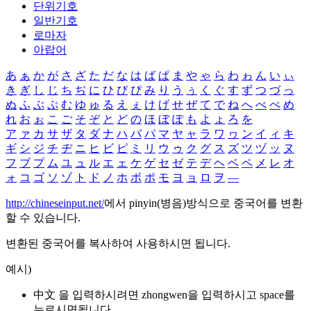
단위기호
일반기호
로마자
아랍어
あ
ぁ
か
が
さ
ざ
た
だ
な
は
ば
ぱ
ま
や
ゃ
ら
わ
ゎ
ん
い
ぃ
き
ぎ
し
じ
ち
ぢ
に
ひ
び
ぴ
み
り
う
ぅ
く
ぐ
す
ず
つ
づ
っ
ぬ
ふ
ぶ
ぷ
む
ゆ
ゅ
る
え
ぇ
け
げ
せ
ぜ
て
で
ね
へ
べ
ぺ
め
れ
お
ぉ
こ
ご
そ
ぞ
と
ど
の
ほ
ぼ
ぽ
も
よ
ょ
ろ
を
ア
ァ
カ
サ
ザ
タ
ダ
ナ
ハ
バ
パ
マ
ヤ
ャ
ラ
ワ
ヮ
ン
イ
ィ
キ
ギ
シ
ジ
チ
ヂ
ニ
ヒ
ビ
ピ
ミ
リ
ウ
ゥ
ク
グ
ス
ズ
ツ
ヅ
ッ
ヌ
フ
ブ
プ
ム
ユ
ュ
ル
エ
ェ
ケ
ゲ
セ
ゼ
テ
デ
ヘ
ベ
ペ
メ
レ
オ
ォ
コ
ゴ
ソ
ゾ
ト
ド
ノ
ホ
ボ
ポ
モ
ヨ
ョ
ロ
ヲ
―
http://chineseinput.net/
에서 pinyin(병음)방식으로 중국어를 변환
할 수 있습니다.
변환된 중국어를 복사하여 사용하시면 됩니다.
예시)
中文 을 입력하시려면
zhongwen
을 입력하시고 space를
누르시면됩니다.