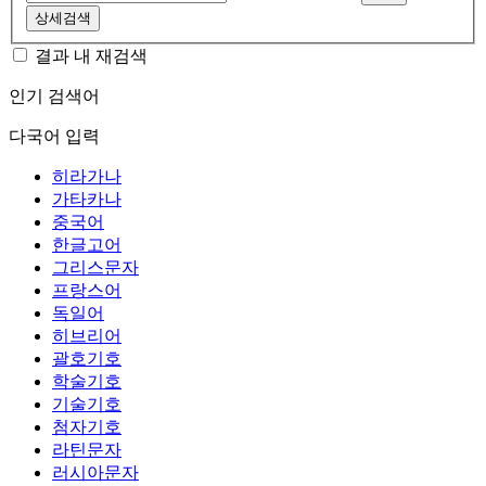
상세검색
결과 내 재검색
인기 검색어
다국어 입력
히라가나
가타카나
중국어
한글고어
그리스문자
프랑스어
독일어
히브리어
괄호기호
학술기호
기술기호
첨자기호
라틴문자
러시아문자