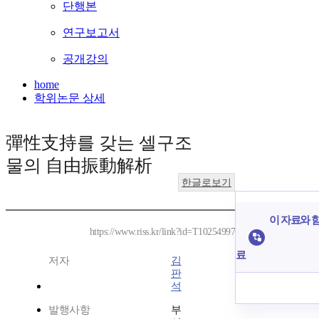
단행본
연구보고서
공개강의
home
학위논문 상세
彈性支持를 갖는 셀구조
물의 自由振動解析
한글로보기
이 자료와 함
https://www.riss.kr/link?id=T10254997
료
저자
김
판
석
발행사항
부