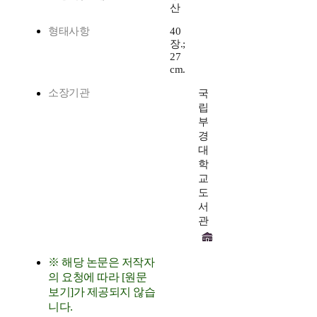
산
형태사항
40
장.;
27
cm.
소장기관
국
립
부
경
대
학
교
도
서
관
※ 해당 논문은 저작자
의 요청에 따라 [원문
보기]가 제공되지 않습
니다.