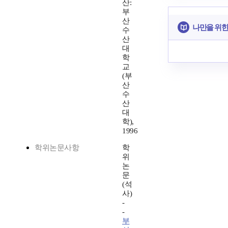
산:
부
산
나만을 위한
수
산
대
학
교
(부
산
수
산
대
학),
1996
학위논문사항
학
위
논
문
(석
사)
-
-
부