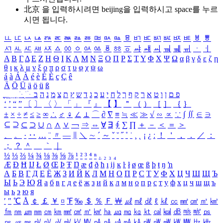
北京 을 입력하시려면
beijing
을 입력하시고 space를 누르
시면 됩니다.
ㅥ
ㅦ
ㅧ
ㅨ
ㅩ
ㅪ
ㅫ
ㅬ
ㅭ
ㅮ
ㅯ
ㅰ
ㅱ
ㅲ
ㅳ
ㅴ
ㅵ
ㅶ
ㅷ
ㅸ
ㅹ
ㅺ
ㅻ
ㅼ
ㅽ
ㅾ
ㅿ
ㆀ
ㆁ
ㆂ
ㆃ
ㆄ
ㆅ
ㆆ
ㆇ
ㆈ
ㆉ
ㆊ
ㆋ
ㆌ
ㆍ
ㆎ
Α
Β
Γ
Δ
Ε
Ζ
Η
Θ
Ι
Κ
Λ
Μ
Ν
Ξ
Ο
Π
Ρ
Σ
Τ
Υ
Φ
Χ
Ψ
Ω
α
β
γ
δ
ε
ζ
η
θ
ι
κ
λ
μ
ν
ξ
ο
π
ρ
σ
τ
υ
φ
χ
ψ
ω
á
à
Á
À
é
è
É
È
ç
Ç
ê
Ä
Ö
Ü
ä
ö
ü
ß
ְ
ֳ
ֲ
ֱ
ָ
ַ
ֵ
ֶ
ִ
ֹ
ּ
ֻ
ׂ
ׁ
ּ
ב
ה
נ
מ
צ
ת
ץ
ש
ד
ג
כ
ע
י
ח
ל
ך
ף
ק
ר
א
ט
ו
ן
ם
פ
‘
’
“
”
〔
〕
〈
〉
「
」
『
』
【
】
＂
（
）
［
］
｛
｝
±
×
÷
≠
≤
≥
∞
∴
♂
♀
∠
⊥
⌒
∂
∇
≡
≒
≪
≫
√
∽
∝
∵
∫
∬
∈
∋
⊆
⊇
⊂
⊃
∪
∩
∧
∨
￢
⇒
⇔
∀
∃
∮
∑
∏
＋
－
＜
＝
＞
、
。
·
‥
…
¨
〃
―
∥
＼
∼
´
～
ˇ
˘
˝
˚
˙
¸
˛
¡
¿
ː
！
＇
，
．
／
：
；
？
＾
＿
｀
｜
½
⅓
⅔
¼
¾
⅛
⅜
⅝
⅞
¹
²
³
⁴
ⁿ
₁
₂
₃
₄
Æ
Ð
Ħ
Ĳ
Ł
Ø
Œ
Þ
Ŧ
Ŋ
æ
đ
ð
ħ
ı
ĳ
ĸ
ŀ
ł
ø
œ
ß
þ
ŧ
ŋ
ŉ
А
Б
В
Г
Д
Е
Ё
Ж
З
И
Й
К
Л
М
Н
О
П
Р
С
Т
У
Ф
Х
Ц
Ч
Ш
Щ
Ъ
Ы
Ь
Э
Ю
Я
а
б
в
г
д
е
ё
ж
з
и
й
к
л
м
н
о
п
р
с
т
у
ф
х
ц
ч
ш
щ
ъ
ы
ь
э
ю
я
′
″
℃
Å
￠
￡
￥
¤
℉
‰
＄
％
Ｆ
￦
㎕
㎖
㎗
ℓ
㎘
㏄
㎣
㎤
㎥
㎦
㎙
㎚
㎛
㎜
㎝
㎞
㎟
㎠
㎡
㎢
㏊
㎍
㎎
㎏
㏏
㎈
㎉
㏈
㎧
㎨
㎰
㎱
㎲
㎳
㎴
㎵
㎶
㎷
㎸
㎹
㎀
㎁
㎂
㎃
㎄
㎺
㎻
㎽
㎾
㎿
㎐
㎑