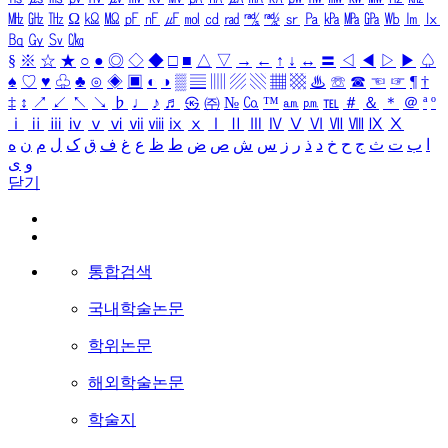
㎒
㎓
㎔
Ω
㏀
㏁
㎊
㎋
㎌
㏖
㏅
㎭
㎮
㎯
㏛
㎩
㎪
㎫
㎬
㏝
㏐
㏓
㏃
㏉
㏜
㏆
§
※
☆
★
○
●
◎
◇
◆
□
■
△
▽
→
←
↑
↓
↔
〓
◁
◀
▷
▶
♤
♠
♡
♥
♧
♣
⊙
◈
▣
◐
◑
▒
▤
▥
▨
▧
▦
▩
♨
☏
☎
☜
☞
¶
†
‡
↕
↗
↙
↖
↘
♭
♩
♪
♬
㉿
㈜
№
㏇
™
㏂
㏘
℡
＃
＆
＊
＠
ª
º
ⅰ
ⅱ
ⅲ
ⅳ
ⅴ
ⅵ
ⅶ
ⅷ
ⅸ
ⅹ
Ⅰ
Ⅱ
Ⅲ
Ⅳ
Ⅴ
Ⅵ
Ⅶ
Ⅷ
Ⅸ
Ⅹ
ا
ب
ت
ث
ج
ح
خ
د
ذ
ر
ز
س
ش
ص
ض
ط
ظ
ع
غ
ف
ق
ک
ل
م
ن
ه
و
ی
닫기
통합검색
국내학술논문
학위논문
해외학술논문
학술지