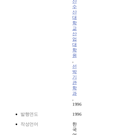
산
수
산
대
학
교
산
업
대
학
원
,
선
박
기
관
학
과
,
1996
발행연도
1996
작성언어
한
국