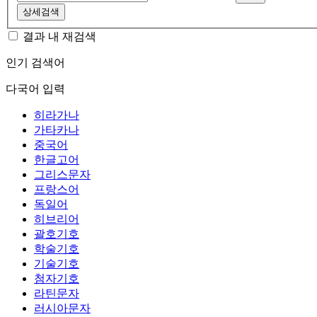
상세검색
결과 내 재검색
인기 검색어
다국어 입력
히라가나
가타카나
중국어
한글고어
그리스문자
프랑스어
독일어
히브리어
괄호기호
학술기호
기술기호
첨자기호
라틴문자
러시아문자