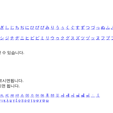
ぎ
し
じ
ち
ぢ
に
ひ
び
ぴ
み
り
う
ぅ
く
ぐ
す
ず
つ
づ
っ
ぬ
ふ
シ
ジ
チ
ヂ
ニ
ヒ
ビ
ピ
ミ
リ
ウ
ゥ
ク
グ
ス
ズ
ツ
ヅ
ッ
ヌ
フ
ブ
할 수 있습니다.
누르시면됩니다.
시면 됩니다.
ㅻ
ㅼ
ㅽ
ㅾ
ㅿ
ㆀ
ㆁ
ㆂ
ㆃ
ㆄ
ㆅ
ㆆ
ㆇ
ㆈ
ㆉ
ㆊ
ㆋ
ㆌ
ㆍ
ㆎ
θ
ι
κ
λ
μ
ν
ξ
ο
π
ρ
σ
τ
υ
φ
χ
ψ
ω