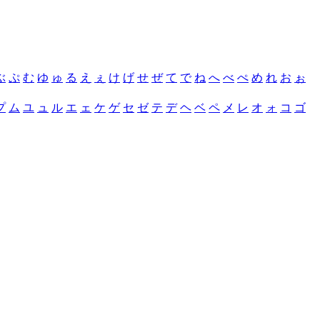
ぶ
ぷ
む
ゆ
ゅ
る
え
ぇ
け
げ
せ
ぜ
て
で
ね
へ
べ
ぺ
め
れ
お
ぉ
プ
ム
ユ
ュ
ル
エ
ェ
ケ
ゲ
セ
ゼ
テ
デ
ヘ
ベ
ペ
メ
レ
オ
ォ
コ
ゴ