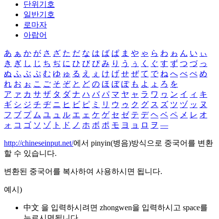
단위기호
일반기호
로마자
아랍어
あ
ぁ
か
が
さ
ざ
た
だ
な
は
ば
ぱ
ま
や
ゃ
ら
わ
ゎ
ん
い
ぃ
き
ぎ
し
じ
ち
ぢ
に
ひ
び
ぴ
み
り
う
ぅ
く
ぐ
す
ず
つ
づ
っ
ぬ
ふ
ぶ
ぷ
む
ゆ
ゅ
る
え
ぇ
け
げ
せ
ぜ
て
で
ね
へ
べ
ぺ
め
れ
お
ぉ
こ
ご
そ
ぞ
と
ど
の
ほ
ぼ
ぽ
も
よ
ょ
ろ
を
ア
ァ
カ
サ
ザ
タ
ダ
ナ
ハ
バ
パ
マ
ヤ
ャ
ラ
ワ
ヮ
ン
イ
ィ
キ
ギ
シ
ジ
チ
ヂ
ニ
ヒ
ビ
ピ
ミ
リ
ウ
ゥ
ク
グ
ス
ズ
ツ
ヅ
ッ
ヌ
フ
ブ
プ
ム
ユ
ュ
ル
エ
ェ
ケ
ゲ
セ
ゼ
テ
デ
ヘ
ベ
ペ
メ
レ
オ
ォ
コ
ゴ
ソ
ゾ
ト
ド
ノ
ホ
ボ
ポ
モ
ヨ
ョ
ロ
ヲ
―
http://chineseinput.net/
에서 pinyin(병음)방식으로 중국어를 변환
할 수 있습니다.
변환된 중국어를 복사하여 사용하시면 됩니다.
예시)
中文 을 입력하시려면
zhongwen
을 입력하시고 space를
누르시면됩니다.