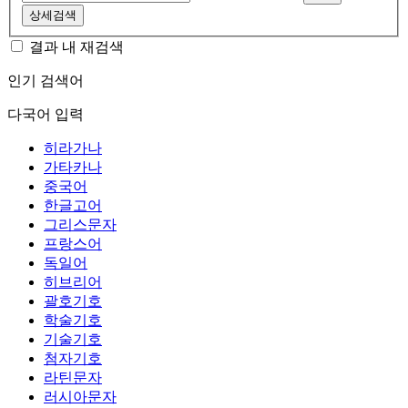
상세검색
결과 내 재검색
인기 검색어
다국어 입력
히라가나
가타카나
중국어
한글고어
그리스문자
프랑스어
독일어
히브리어
괄호기호
학술기호
기술기호
첨자기호
라틴문자
러시아문자