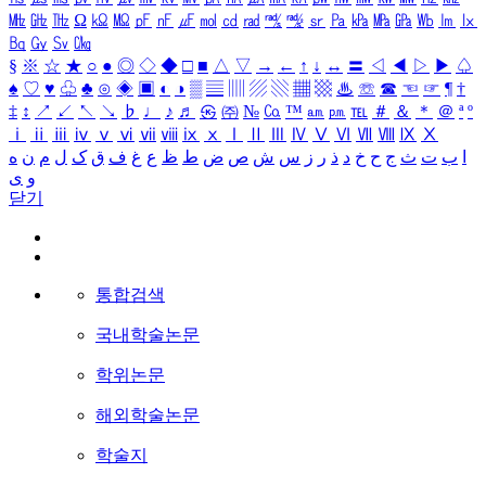
㎒
㎓
㎔
Ω
㏀
㏁
㎊
㎋
㎌
㏖
㏅
㎭
㎮
㎯
㏛
㎩
㎪
㎫
㎬
㏝
㏐
㏓
㏃
㏉
㏜
㏆
§
※
☆
★
○
●
◎
◇
◆
□
■
△
▽
→
←
↑
↓
↔
〓
◁
◀
▷
▶
♤
♠
♡
♥
♧
♣
⊙
◈
▣
◐
◑
▒
▤
▥
▨
▧
▦
▩
♨
☏
☎
☜
☞
¶
†
‡
↕
↗
↙
↖
↘
♭
♩
♪
♬
㉿
㈜
№
㏇
™
㏂
㏘
℡
＃
＆
＊
＠
ª
º
ⅰ
ⅱ
ⅲ
ⅳ
ⅴ
ⅵ
ⅶ
ⅷ
ⅸ
ⅹ
Ⅰ
Ⅱ
Ⅲ
Ⅳ
Ⅴ
Ⅵ
Ⅶ
Ⅷ
Ⅸ
Ⅹ
ا
ب
ت
ث
ج
ح
خ
د
ذ
ر
ز
س
ش
ص
ض
ط
ظ
ع
غ
ف
ق
ک
ل
م
ن
ه
و
ی
닫기
통합검색
국내학술논문
학위논문
해외학술논문
학술지