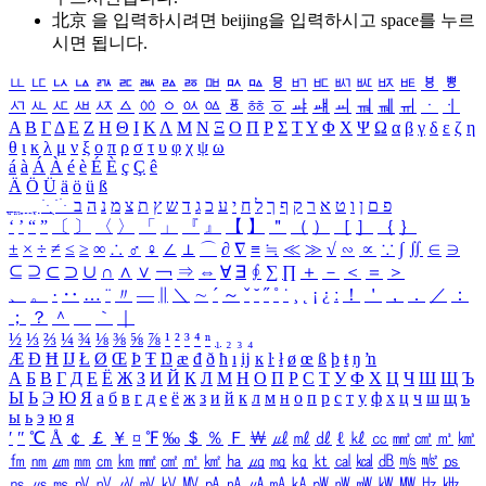
北京 을 입력하시려면
beijing
을 입력하시고 space를 누르
시면 됩니다.
ㅥ
ㅦ
ㅧ
ㅨ
ㅩ
ㅪ
ㅫ
ㅬ
ㅭ
ㅮ
ㅯ
ㅰ
ㅱ
ㅲ
ㅳ
ㅴ
ㅵ
ㅶ
ㅷ
ㅸ
ㅹ
ㅺ
ㅻ
ㅼ
ㅽ
ㅾ
ㅿ
ㆀ
ㆁ
ㆂ
ㆃ
ㆄ
ㆅ
ㆆ
ㆇ
ㆈ
ㆉ
ㆊ
ㆋ
ㆌ
ㆍ
ㆎ
Α
Β
Γ
Δ
Ε
Ζ
Η
Θ
Ι
Κ
Λ
Μ
Ν
Ξ
Ο
Π
Ρ
Σ
Τ
Υ
Φ
Χ
Ψ
Ω
α
β
γ
δ
ε
ζ
η
θ
ι
κ
λ
μ
ν
ξ
ο
π
ρ
σ
τ
υ
φ
χ
ψ
ω
á
à
Á
À
é
è
É
È
ç
Ç
ê
Ä
Ö
Ü
ä
ö
ü
ß
ְ
ֳ
ֲ
ֱ
ָ
ַ
ֵ
ֶ
ִ
ֹ
ּ
ֻ
ׂ
ׁ
ּ
ב
ה
נ
מ
צ
ת
ץ
ש
ד
ג
כ
ע
י
ח
ל
ך
ף
ק
ר
א
ט
ו
ן
ם
פ
‘
’
“
”
〔
〕
〈
〉
「
」
『
』
【
】
＂
（
）
［
］
｛
｝
±
×
÷
≠
≤
≥
∞
∴
♂
♀
∠
⊥
⌒
∂
∇
≡
≒
≪
≫
√
∽
∝
∵
∫
∬
∈
∋
⊆
⊇
⊂
⊃
∪
∩
∧
∨
￢
⇒
⇔
∀
∃
∮
∑
∏
＋
－
＜
＝
＞
、
。
·
‥
…
¨
〃
―
∥
＼
∼
´
～
ˇ
˘
˝
˚
˙
¸
˛
¡
¿
ː
！
＇
，
．
／
：
；
？
＾
＿
｀
｜
½
⅓
⅔
¼
¾
⅛
⅜
⅝
⅞
¹
²
³
⁴
ⁿ
₁
₂
₃
₄
Æ
Ð
Ħ
Ĳ
Ł
Ø
Œ
Þ
Ŧ
Ŋ
æ
đ
ð
ħ
ı
ĳ
ĸ
ŀ
ł
ø
œ
ß
þ
ŧ
ŋ
ŉ
А
Б
В
Г
Д
Е
Ё
Ж
З
И
Й
К
Л
М
Н
О
П
Р
С
Т
У
Ф
Х
Ц
Ч
Ш
Щ
Ъ
Ы
Ь
Э
Ю
Я
а
б
в
г
д
е
ё
ж
з
и
й
к
л
м
н
о
п
р
с
т
у
ф
х
ц
ч
ш
щ
ъ
ы
ь
э
ю
я
′
″
℃
Å
￠
￡
￥
¤
℉
‰
＄
％
Ｆ
￦
㎕
㎖
㎗
ℓ
㎘
㏄
㎣
㎤
㎥
㎦
㎙
㎚
㎛
㎜
㎝
㎞
㎟
㎠
㎡
㎢
㏊
㎍
㎎
㎏
㏏
㎈
㎉
㏈
㎧
㎨
㎰
㎱
㎲
㎳
㎴
㎵
㎶
㎷
㎸
㎹
㎀
㎁
㎂
㎃
㎄
㎺
㎻
㎽
㎾
㎿
㎐
㎑