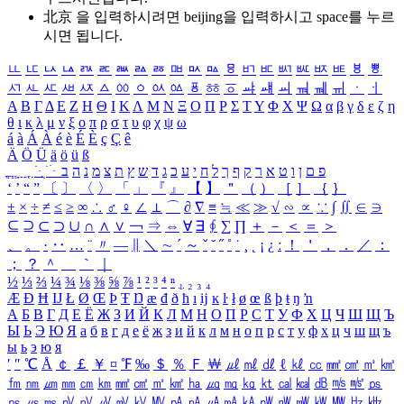
北京 을 입력하시려면
beijing
을 입력하시고 space를 누르
시면 됩니다.
ㅥ
ㅦ
ㅧ
ㅨ
ㅩ
ㅪ
ㅫ
ㅬ
ㅭ
ㅮ
ㅯ
ㅰ
ㅱ
ㅲ
ㅳ
ㅴ
ㅵ
ㅶ
ㅷ
ㅸ
ㅹ
ㅺ
ㅻ
ㅼ
ㅽ
ㅾ
ㅿ
ㆀ
ㆁ
ㆂ
ㆃ
ㆄ
ㆅ
ㆆ
ㆇ
ㆈ
ㆉ
ㆊ
ㆋ
ㆌ
ㆍ
ㆎ
Α
Β
Γ
Δ
Ε
Ζ
Η
Θ
Ι
Κ
Λ
Μ
Ν
Ξ
Ο
Π
Ρ
Σ
Τ
Υ
Φ
Χ
Ψ
Ω
α
β
γ
δ
ε
ζ
η
θ
ι
κ
λ
μ
ν
ξ
ο
π
ρ
σ
τ
υ
φ
χ
ψ
ω
á
à
Á
À
é
è
É
È
ç
Ç
ê
Ä
Ö
Ü
ä
ö
ü
ß
ְ
ֳ
ֲ
ֱ
ָ
ַ
ֵ
ֶ
ִ
ֹ
ּ
ֻ
ׂ
ׁ
ּ
ב
ה
נ
מ
צ
ת
ץ
ש
ד
ג
כ
ע
י
ח
ל
ך
ף
ק
ר
א
ט
ו
ן
ם
פ
‘
’
“
”
〔
〕
〈
〉
「
」
『
』
【
】
＂
（
）
［
］
｛
｝
±
×
÷
≠
≤
≥
∞
∴
♂
♀
∠
⊥
⌒
∂
∇
≡
≒
≪
≫
√
∽
∝
∵
∫
∬
∈
∋
⊆
⊇
⊂
⊃
∪
∩
∧
∨
￢
⇒
⇔
∀
∃
∮
∑
∏
＋
－
＜
＝
＞
、
。
·
‥
…
¨
〃
―
∥
＼
∼
´
～
ˇ
˘
˝
˚
˙
¸
˛
¡
¿
ː
！
＇
，
．
／
：
；
？
＾
＿
｀
｜
½
⅓
⅔
¼
¾
⅛
⅜
⅝
⅞
¹
²
³
⁴
ⁿ
₁
₂
₃
₄
Æ
Ð
Ħ
Ĳ
Ł
Ø
Œ
Þ
Ŧ
Ŋ
æ
đ
ð
ħ
ı
ĳ
ĸ
ŀ
ł
ø
œ
ß
þ
ŧ
ŋ
ŉ
А
Б
В
Г
Д
Е
Ё
Ж
З
И
Й
К
Л
М
Н
О
П
Р
С
Т
У
Ф
Х
Ц
Ч
Ш
Щ
Ъ
Ы
Ь
Э
Ю
Я
а
б
в
г
д
е
ё
ж
з
и
й
к
л
м
н
о
п
р
с
т
у
ф
х
ц
ч
ш
щ
ъ
ы
ь
э
ю
я
′
″
℃
Å
￠
￡
￥
¤
℉
‰
＄
％
Ｆ
￦
㎕
㎖
㎗
ℓ
㎘
㏄
㎣
㎤
㎥
㎦
㎙
㎚
㎛
㎜
㎝
㎞
㎟
㎠
㎡
㎢
㏊
㎍
㎎
㎏
㏏
㎈
㎉
㏈
㎧
㎨
㎰
㎱
㎲
㎳
㎴
㎵
㎶
㎷
㎸
㎹
㎀
㎁
㎂
㎃
㎄
㎺
㎻
㎽
㎾
㎿
㎐
㎑