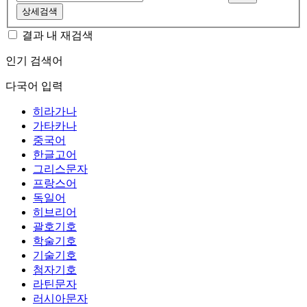
상세검색
결과 내 재검색
인기 검색어
다국어 입력
히라가나
가타카나
중국어
한글고어
그리스문자
프랑스어
독일어
히브리어
괄호기호
학술기호
기술기호
첨자기호
라틴문자
러시아문자