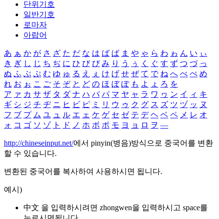
단위기호
일반기호
로마자
아랍어
あ
ぁ
か
が
さ
ざ
た
だ
な
は
ば
ぱ
ま
や
ゃ
ら
わ
ゎ
ん
い
ぃ
き
ぎ
し
じ
ち
ぢ
に
ひ
び
ぴ
み
り
う
ぅ
く
ぐ
す
ず
つ
づ
っ
ぬ
ふ
ぶ
ぷ
む
ゆ
ゅ
る
え
ぇ
け
げ
せ
ぜ
て
で
ね
へ
べ
ぺ
め
れ
お
ぉ
こ
ご
そ
ぞ
と
ど
の
ほ
ぼ
ぽ
も
よ
ょ
ろ
を
ア
ァ
カ
サ
ザ
タ
ダ
ナ
ハ
バ
パ
マ
ヤ
ャ
ラ
ワ
ヮ
ン
イ
ィ
キ
ギ
シ
ジ
チ
ヂ
ニ
ヒ
ビ
ピ
ミ
リ
ウ
ゥ
ク
グ
ス
ズ
ツ
ヅ
ッ
ヌ
フ
ブ
プ
ム
ユ
ュ
ル
エ
ェ
ケ
ゲ
セ
ゼ
テ
デ
ヘ
ベ
ペ
メ
レ
オ
ォ
コ
ゴ
ソ
ゾ
ト
ド
ノ
ホ
ボ
ポ
モ
ヨ
ョ
ロ
ヲ
―
http://chineseinput.net/
에서 pinyin(병음)방식으로 중국어를 변환
할 수 있습니다.
변환된 중국어를 복사하여 사용하시면 됩니다.
예시)
中文 을 입력하시려면
zhongwen
을 입력하시고 space를
누르시면됩니다.