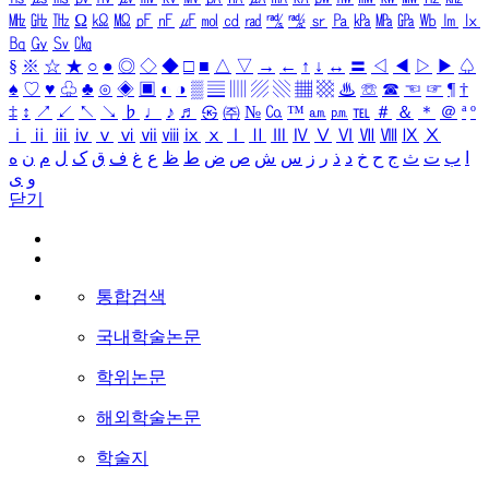
㎒
㎓
㎔
Ω
㏀
㏁
㎊
㎋
㎌
㏖
㏅
㎭
㎮
㎯
㏛
㎩
㎪
㎫
㎬
㏝
㏐
㏓
㏃
㏉
㏜
㏆
§
※
☆
★
○
●
◎
◇
◆
□
■
△
▽
→
←
↑
↓
↔
〓
◁
◀
▷
▶
♤
♠
♡
♥
♧
♣
⊙
◈
▣
◐
◑
▒
▤
▥
▨
▧
▦
▩
♨
☏
☎
☜
☞
¶
†
‡
↕
↗
↙
↖
↘
♭
♩
♪
♬
㉿
㈜
№
㏇
™
㏂
㏘
℡
＃
＆
＊
＠
ª
º
ⅰ
ⅱ
ⅲ
ⅳ
ⅴ
ⅵ
ⅶ
ⅷ
ⅸ
ⅹ
Ⅰ
Ⅱ
Ⅲ
Ⅳ
Ⅴ
Ⅵ
Ⅶ
Ⅷ
Ⅸ
Ⅹ
ا
ب
ت
ث
ج
ح
خ
د
ذ
ر
ز
س
ش
ص
ض
ط
ظ
ع
غ
ف
ق
ک
ل
م
ن
ه
و
ی
닫기
통합검색
국내학술논문
학위논문
해외학술논문
학술지