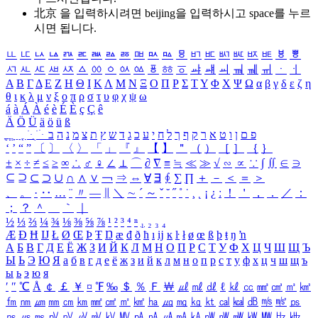
北京 을 입력하시려면
beijing
을 입력하시고 space를 누르
시면 됩니다.
ㅥ
ㅦ
ㅧ
ㅨ
ㅩ
ㅪ
ㅫ
ㅬ
ㅭ
ㅮ
ㅯ
ㅰ
ㅱ
ㅲ
ㅳ
ㅴ
ㅵ
ㅶ
ㅷ
ㅸ
ㅹ
ㅺ
ㅻ
ㅼ
ㅽ
ㅾ
ㅿ
ㆀ
ㆁ
ㆂ
ㆃ
ㆄ
ㆅ
ㆆ
ㆇ
ㆈ
ㆉ
ㆊ
ㆋ
ㆌ
ㆍ
ㆎ
Α
Β
Γ
Δ
Ε
Ζ
Η
Θ
Ι
Κ
Λ
Μ
Ν
Ξ
Ο
Π
Ρ
Σ
Τ
Υ
Φ
Χ
Ψ
Ω
α
β
γ
δ
ε
ζ
η
θ
ι
κ
λ
μ
ν
ξ
ο
π
ρ
σ
τ
υ
φ
χ
ψ
ω
á
à
Á
À
é
è
É
È
ç
Ç
ê
Ä
Ö
Ü
ä
ö
ü
ß
ְ
ֳ
ֲ
ֱ
ָ
ַ
ֵ
ֶ
ִ
ֹ
ּ
ֻ
ׂ
ׁ
ּ
ב
ה
נ
מ
צ
ת
ץ
ש
ד
ג
כ
ע
י
ח
ל
ך
ף
ק
ר
א
ט
ו
ן
ם
פ
‘
’
“
”
〔
〕
〈
〉
「
」
『
』
【
】
＂
（
）
［
］
｛
｝
±
×
÷
≠
≤
≥
∞
∴
♂
♀
∠
⊥
⌒
∂
∇
≡
≒
≪
≫
√
∽
∝
∵
∫
∬
∈
∋
⊆
⊇
⊂
⊃
∪
∩
∧
∨
￢
⇒
⇔
∀
∃
∮
∑
∏
＋
－
＜
＝
＞
、
。
·
‥
…
¨
〃
―
∥
＼
∼
´
～
ˇ
˘
˝
˚
˙
¸
˛
¡
¿
ː
！
＇
，
．
／
：
；
？
＾
＿
｀
｜
½
⅓
⅔
¼
¾
⅛
⅜
⅝
⅞
¹
²
³
⁴
ⁿ
₁
₂
₃
₄
Æ
Ð
Ħ
Ĳ
Ł
Ø
Œ
Þ
Ŧ
Ŋ
æ
đ
ð
ħ
ı
ĳ
ĸ
ŀ
ł
ø
œ
ß
þ
ŧ
ŋ
ŉ
А
Б
В
Г
Д
Е
Ё
Ж
З
И
Й
К
Л
М
Н
О
П
Р
С
Т
У
Ф
Х
Ц
Ч
Ш
Щ
Ъ
Ы
Ь
Э
Ю
Я
а
б
в
г
д
е
ё
ж
з
и
й
к
л
м
н
о
п
р
с
т
у
ф
х
ц
ч
ш
щ
ъ
ы
ь
э
ю
я
′
″
℃
Å
￠
￡
￥
¤
℉
‰
＄
％
Ｆ
￦
㎕
㎖
㎗
ℓ
㎘
㏄
㎣
㎤
㎥
㎦
㎙
㎚
㎛
㎜
㎝
㎞
㎟
㎠
㎡
㎢
㏊
㎍
㎎
㎏
㏏
㎈
㎉
㏈
㎧
㎨
㎰
㎱
㎲
㎳
㎴
㎵
㎶
㎷
㎸
㎹
㎀
㎁
㎂
㎃
㎄
㎺
㎻
㎽
㎾
㎿
㎐
㎑