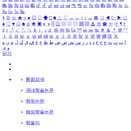
㎒
㎓
㎔
Ω
㏀
㏁
㎊
㎋
㎌
㏖
㏅
㎭
㎮
㎯
㏛
㎩
㎪
㎫
㎬
㏝
㏐
㏓
㏃
㏉
㏜
㏆
§
※
☆
★
○
●
◎
◇
◆
□
■
△
▽
→
←
↑
↓
↔
〓
◁
◀
▷
▶
♤
♠
♡
♥
♧
♣
⊙
◈
▣
◐
◑
▒
▤
▥
▨
▧
▦
▩
♨
☏
☎
☜
☞
¶
†
‡
↕
↗
↙
↖
↘
♭
♩
♪
♬
㉿
㈜
№
㏇
™
㏂
㏘
℡
＃
＆
＊
＠
ª
º
ⅰ
ⅱ
ⅲ
ⅳ
ⅴ
ⅵ
ⅶ
ⅷ
ⅸ
ⅹ
Ⅰ
Ⅱ
Ⅲ
Ⅳ
Ⅴ
Ⅵ
Ⅶ
Ⅷ
Ⅸ
Ⅹ
ا
ب
ت
ث
ج
ح
خ
د
ذ
ر
ز
س
ش
ص
ض
ط
ظ
ع
غ
ف
ق
ک
ل
م
ن
ه
و
ی
닫기
통합검색
국내학술논문
학위논문
해외학술논문
학술지