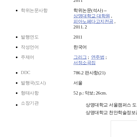
2011
학위논문사항
학위논문(석사) --
상명대학교 대학원
,
피아노페다고지전공
,
2011. 2
발행연도
2011
작성언어
한국어
주제어
그리그
;
연주법
;
서정소곡집
DDC
786.2 판사항(21)
발행국(도시)
서울
형태사항
52 p.: 악보; 26cm.
소장기관
상명대학교 서울캠퍼스 
상명대학교 천안학술정보