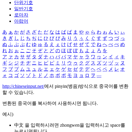
단위기호
일반기호
로마자
아랍어
あ
ぁ
か
が
さ
ざ
た
だ
な
は
ば
ぱ
ま
や
ゃ
ら
わ
ゎ
ん
い
ぃ
き
ぎ
し
じ
ち
ぢ
に
ひ
び
ぴ
み
り
う
ぅ
く
ぐ
す
ず
つ
づ
っ
ぬ
ふ
ぶ
ぷ
む
ゆ
ゅ
る
え
ぇ
け
げ
せ
ぜ
て
で
ね
へ
べ
ぺ
め
れ
お
ぉ
こ
ご
そ
ぞ
と
ど
の
ほ
ぼ
ぽ
も
よ
ょ
ろ
を
ア
ァ
カ
サ
ザ
タ
ダ
ナ
ハ
バ
パ
マ
ヤ
ャ
ラ
ワ
ヮ
ン
イ
ィ
キ
ギ
シ
ジ
チ
ヂ
ニ
ヒ
ビ
ピ
ミ
リ
ウ
ゥ
ク
グ
ス
ズ
ツ
ヅ
ッ
ヌ
フ
ブ
プ
ム
ユ
ュ
ル
エ
ェ
ケ
ゲ
セ
ゼ
テ
デ
ヘ
ベ
ペ
メ
レ
オ
ォ
コ
ゴ
ソ
ゾ
ト
ド
ノ
ホ
ボ
ポ
モ
ヨ
ョ
ロ
ヲ
―
http://chineseinput.net/
에서 pinyin(병음)방식으로 중국어를 변환
할 수 있습니다.
변환된 중국어를 복사하여 사용하시면 됩니다.
예시)
中文 을 입력하시려면
zhongwen
을 입력하시고 space를
누르시면됩니다.