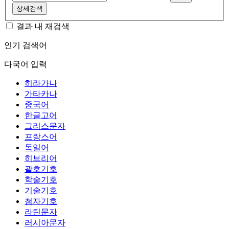
상세검색
결과 내 재검색
인기 검색어
다국어 입력
히라가나
가타카나
중국어
한글고어
그리스문자
프랑스어
독일어
히브리어
괄호기호
학술기호
기술기호
첨자기호
라틴문자
러시아문자