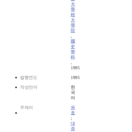
大
學
校
大
學
院
,
國
史
學
科
,
1995
발행연도
1995
작성언어
한
국
어
주제어
원
효
;
대
중