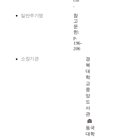
cm
.
일반주기명
참
고
문
헌:
p.
196-
206
소장기관
경
북
대
학
교
중
앙
도
서
관
동국
대학