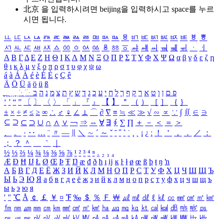
北京 을 입력하시려면
beijing
을 입력하시고 space를 누르
시면 됩니다.
ㅥ
ㅦ
ㅧ
ㅨ
ㅩ
ㅪ
ㅫ
ㅬ
ㅭ
ㅮ
ㅯ
ㅰ
ㅱ
ㅲ
ㅳ
ㅴ
ㅵ
ㅶ
ㅷ
ㅸ
ㅹ
ㅺ
ㅻ
ㅼ
ㅽ
ㅾ
ㅿ
ㆀ
ㆁ
ㆂ
ㆃ
ㆄ
ㆅ
ㆆ
ㆇ
ㆈ
ㆉ
ㆊ
ㆋ
ㆌ
ㆍ
ㆎ
Α
Β
Γ
Δ
Ε
Ζ
Η
Θ
Ι
Κ
Λ
Μ
Ν
Ξ
Ο
Π
Ρ
Σ
Τ
Υ
Φ
Χ
Ψ
Ω
α
β
γ
δ
ε
ζ
η
θ
ι
κ
λ
μ
ν
ξ
ο
π
ρ
σ
τ
υ
φ
χ
ψ
ω
á
à
Á
À
é
è
É
È
ç
Ç
ê
Ä
Ö
Ü
ä
ö
ü
ß
ְ
ֳ
ֲ
ֱ
ָ
ַ
ֵ
ֶ
ִ
ֹ
ּ
ֻ
ׂ
ׁ
ּ
ב
ה
נ
מ
צ
ת
ץ
ש
ד
ג
כ
ע
י
ח
ל
ך
ף
ק
ר
א
ט
ו
ן
ם
פ
‘
’
“
”
〔
〕
〈
〉
「
」
『
』
【
】
＂
（
）
［
］
｛
｝
±
×
÷
≠
≤
≥
∞
∴
♂
♀
∠
⊥
⌒
∂
∇
≡
≒
≪
≫
√
∽
∝
∵
∫
∬
∈
∋
⊆
⊇
⊂
⊃
∪
∩
∧
∨
￢
⇒
⇔
∀
∃
∮
∑
∏
＋
－
＜
＝
＞
、
。
·
‥
…
¨
〃
―
∥
＼
∼
´
～
ˇ
˘
˝
˚
˙
¸
˛
¡
¿
ː
！
＇
，
．
／
：
；
？
＾
＿
｀
｜
½
⅓
⅔
¼
¾
⅛
⅜
⅝
⅞
¹
²
³
⁴
ⁿ
₁
₂
₃
₄
Æ
Ð
Ħ
Ĳ
Ł
Ø
Œ
Þ
Ŧ
Ŋ
æ
đ
ð
ħ
ı
ĳ
ĸ
ŀ
ł
ø
œ
ß
þ
ŧ
ŋ
ŉ
А
Б
В
Г
Д
Е
Ё
Ж
З
И
Й
К
Л
М
Н
О
П
Р
С
Т
У
Ф
Х
Ц
Ч
Ш
Щ
Ъ
Ы
Ь
Э
Ю
Я
а
б
в
г
д
е
ё
ж
з
и
й
к
л
м
н
о
п
р
с
т
у
ф
х
ц
ч
ш
щ
ъ
ы
ь
э
ю
я
′
″
℃
Å
￠
￡
￥
¤
℉
‰
＄
％
Ｆ
￦
㎕
㎖
㎗
ℓ
㎘
㏄
㎣
㎤
㎥
㎦
㎙
㎚
㎛
㎜
㎝
㎞
㎟
㎠
㎡
㎢
㏊
㎍
㎎
㎏
㏏
㎈
㎉
㏈
㎧
㎨
㎰
㎱
㎲
㎳
㎴
㎵
㎶
㎷
㎸
㎹
㎀
㎁
㎂
㎃
㎄
㎺
㎻
㎽
㎾
㎿
㎐
㎑