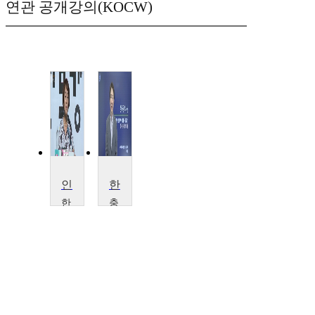
연관 공개강의(KOCW)
인문학 강좌_왜 원효(元曉)인가?
한국윤리사상
한
충
국
북
연
대
구
학
재
교
단
강
조
보
은
승
수