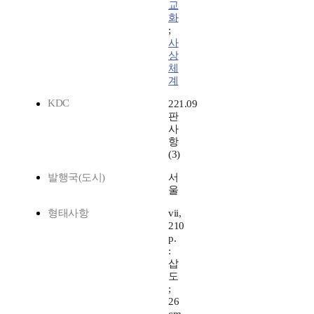
교
화
;
사
상
체
계
KDC
221.09
판
사
항
(3)
발행국(도시)
서
울
형태사항
vii,
210
p.
:
삽
도
;
26