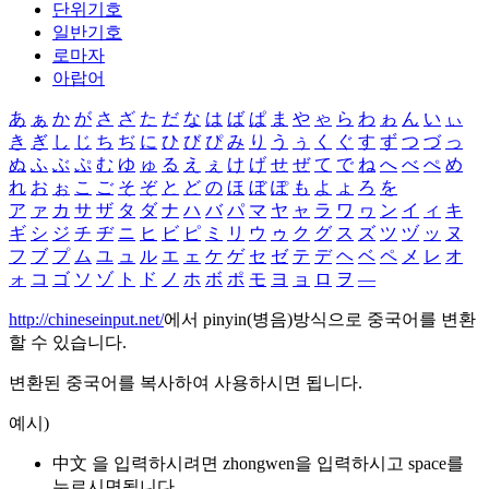
단위기호
일반기호
로마자
아랍어
あ
ぁ
か
が
さ
ざ
た
だ
な
は
ば
ぱ
ま
や
ゃ
ら
わ
ゎ
ん
い
ぃ
き
ぎ
し
じ
ち
ぢ
に
ひ
び
ぴ
み
り
う
ぅ
く
ぐ
す
ず
つ
づ
っ
ぬ
ふ
ぶ
ぷ
む
ゆ
ゅ
る
え
ぇ
け
げ
せ
ぜ
て
で
ね
へ
べ
ぺ
め
れ
お
ぉ
こ
ご
そ
ぞ
と
ど
の
ほ
ぼ
ぽ
も
よ
ょ
ろ
を
ア
ァ
カ
サ
ザ
タ
ダ
ナ
ハ
バ
パ
マ
ヤ
ャ
ラ
ワ
ヮ
ン
イ
ィ
キ
ギ
シ
ジ
チ
ヂ
ニ
ヒ
ビ
ピ
ミ
リ
ウ
ゥ
ク
グ
ス
ズ
ツ
ヅ
ッ
ヌ
フ
ブ
プ
ム
ユ
ュ
ル
エ
ェ
ケ
ゲ
セ
ゼ
テ
デ
ヘ
ベ
ペ
メ
レ
オ
ォ
コ
ゴ
ソ
ゾ
ト
ド
ノ
ホ
ボ
ポ
モ
ヨ
ョ
ロ
ヲ
―
http://chineseinput.net/
에서 pinyin(병음)방식으로 중국어를 변환
할 수 있습니다.
변환된 중국어를 복사하여 사용하시면 됩니다.
예시)
中文 을 입력하시려면
zhongwen
을 입력하시고 space를
누르시면됩니다.