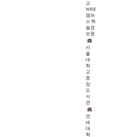
교
WISE
캠퍼
스 학
술정
보원
서
울
대
학
교
중
앙
도
서
관
연
세
대
학