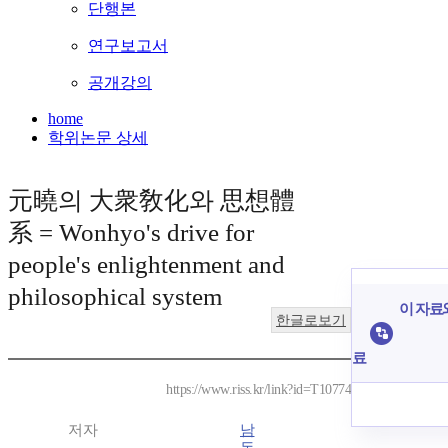
단행본
연구보고서
공개강의
home
학위논문 상세
元曉의 大衆敎化와 思想體
系 = Wonhyo's drive for
people's enlightenment and
philosophical system
이 자료와
한글로보기
료
https://www.riss.kr/link?id=T10774
저자
남