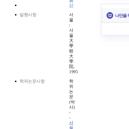
동
신
발행사항
서
나만을 
울
:
서
울
大
學
校
大
學
院,
1995
학위논문사항
학
위
논
문
(박
사)
-
-
서
울