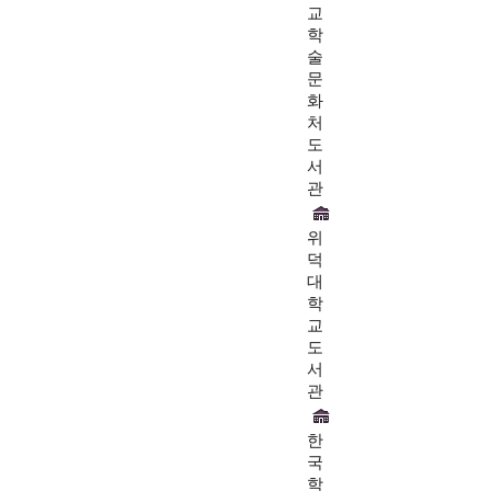
교
학
술
문
화
처
도
서
관
위
덕
대
학
교
도
서
관
한
국
학