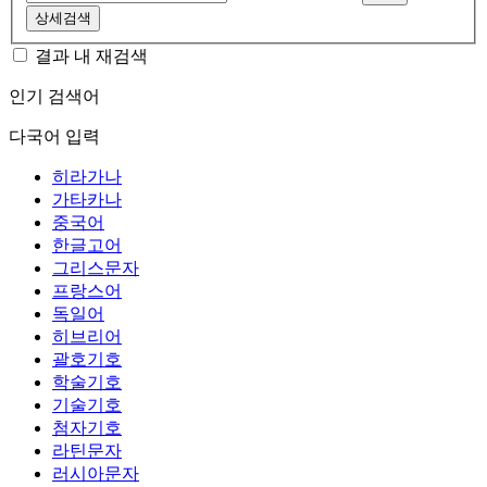
상세검색
결과 내 재검색
인기 검색어
다국어 입력
히라가나
가타카나
중국어
한글고어
그리스문자
프랑스어
독일어
히브리어
괄호기호
학술기호
기술기호
첨자기호
라틴문자
러시아문자