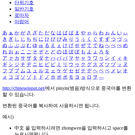
단위기호
일반기호
로마자
아랍어
あ
ぁ
か
が
さ
ざ
た
だ
な
は
ば
ぱ
ま
や
ゃ
ら
わ
ゎ
ん
い
ぃ
き
ぎ
し
じ
ち
ぢ
に
ひ
び
ぴ
み
り
う
ぅ
く
ぐ
す
ず
つ
づ
っ
ぬ
ふ
ぶ
ぷ
む
ゆ
ゅ
る
え
ぇ
け
げ
せ
ぜ
て
で
ね
へ
べ
ぺ
め
れ
お
ぉ
こ
ご
そ
ぞ
と
ど
の
ほ
ぼ
ぽ
も
よ
ょ
ろ
を
ア
ァ
カ
サ
ザ
タ
ダ
ナ
ハ
バ
パ
マ
ヤ
ャ
ラ
ワ
ヮ
ン
イ
ィ
キ
ギ
シ
ジ
チ
ヂ
ニ
ヒ
ビ
ピ
ミ
リ
ウ
ゥ
ク
グ
ス
ズ
ツ
ヅ
ッ
ヌ
フ
ブ
プ
ム
ユ
ュ
ル
エ
ェ
ケ
ゲ
セ
ゼ
テ
デ
ヘ
ベ
ペ
メ
レ
オ
ォ
コ
ゴ
ソ
ゾ
ト
ド
ノ
ホ
ボ
ポ
モ
ヨ
ョ
ロ
ヲ
―
http://chineseinput.net/
에서 pinyin(병음)방식으로 중국어를 변환
할 수 있습니다.
변환된 중국어를 복사하여 사용하시면 됩니다.
예시)
中文 을 입력하시려면
zhongwen
을 입력하시고 space를
누르시면됩니다.