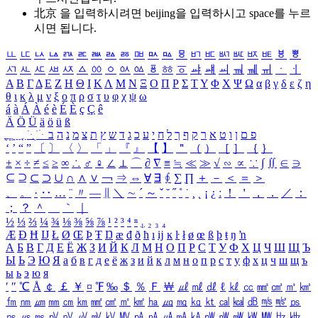
北京 을 입력하시려면
beijing
을 입력하시고 space를 누르
시면 됩니다.
ㅥ
ㅦ
ㅧ
ㅨ
ㅩ
ㅪ
ㅫ
ㅬ
ㅭ
ㅮ
ㅯ
ㅰ
ㅱ
ㅲ
ㅳ
ㅴ
ㅵ
ㅶ
ㅷ
ㅸ
ㅹ
ㅺ
ㅻ
ㅼ
ㅽ
ㅾ
ㅿ
ㆀ
ㆁ
ㆂ
ㆃ
ㆄ
ㆅ
ㆆ
ㆇ
ㆈ
ㆉ
ㆊ
ㆋ
ㆌ
ㆍ
ㆎ
Α
Β
Γ
Δ
Ε
Ζ
Η
Θ
Ι
Κ
Λ
Μ
Ν
Ξ
Ο
Π
Ρ
Σ
Τ
Υ
Φ
Χ
Ψ
Ω
α
β
γ
δ
ε
ζ
η
θ
ι
κ
λ
μ
ν
ξ
ο
π
ρ
σ
τ
υ
φ
χ
ψ
ω
á
à
Á
À
é
è
É
È
ç
Ç
ê
Ä
Ö
Ü
ä
ö
ü
ß
ְ
ֳ
ֲ
ֱ
ָ
ַ
ֵ
ֶ
ִ
ֹ
ּ
ֻ
ׂ
ׁ
ּ
ב
ה
נ
מ
צ
ת
ץ
ש
ד
ג
כ
ע
י
ח
ל
ך
ף
ק
ר
א
ט
ו
ן
ם
פ
‘
’
“
”
〔
〕
〈
〉
「
」
『
』
【
】
＂
（
）
［
］
｛
｝
±
×
÷
≠
≤
≥
∞
∴
♂
♀
∠
⊥
⌒
∂
∇
≡
≒
≪
≫
√
∽
∝
∵
∫
∬
∈
∋
⊆
⊇
⊂
⊃
∪
∩
∧
∨
￢
⇒
⇔
∀
∃
∮
∑
∏
＋
－
＜
＝
＞
、
。
·
‥
…
¨
〃
―
∥
＼
∼
´
～
ˇ
˘
˝
˚
˙
¸
˛
¡
¿
ː
！
＇
，
．
／
：
；
？
＾
＿
｀
｜
½
⅓
⅔
¼
¾
⅛
⅜
⅝
⅞
¹
²
³
⁴
ⁿ
₁
₂
₃
₄
Æ
Ð
Ħ
Ĳ
Ł
Ø
Œ
Þ
Ŧ
Ŋ
æ
đ
ð
ħ
ı
ĳ
ĸ
ŀ
ł
ø
œ
ß
þ
ŧ
ŋ
ŉ
А
Б
В
Г
Д
Е
Ё
Ж
З
И
Й
К
Л
М
Н
О
П
Р
С
Т
У
Ф
Х
Ц
Ч
Ш
Щ
Ъ
Ы
Ь
Э
Ю
Я
а
б
в
г
д
е
ё
ж
з
и
й
к
л
м
н
о
п
р
с
т
у
ф
х
ц
ч
ш
щ
ъ
ы
ь
э
ю
я
′
″
℃
Å
￠
￡
￥
¤
℉
‰
＄
％
Ｆ
￦
㎕
㎖
㎗
ℓ
㎘
㏄
㎣
㎤
㎥
㎦
㎙
㎚
㎛
㎜
㎝
㎞
㎟
㎠
㎡
㎢
㏊
㎍
㎎
㎏
㏏
㎈
㎉
㏈
㎧
㎨
㎰
㎱
㎲
㎳
㎴
㎵
㎶
㎷
㎸
㎹
㎀
㎁
㎂
㎃
㎄
㎺
㎻
㎽
㎾
㎿
㎐
㎑