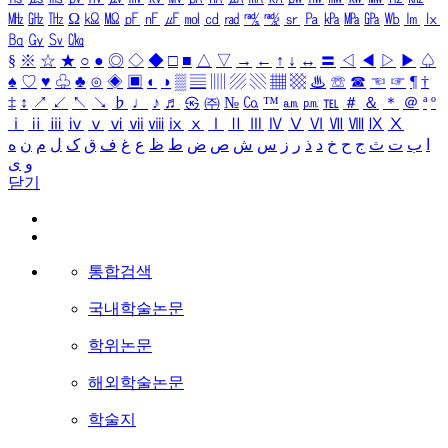
㎒
㎓
㎔
Ω
㏀
㏁
㎊
㎋
㎌
㏖
㏅
㎭
㎮
㎯
㏛
㎩
㎪
㎫
㎬
㏝
㏐
㏓
㏃
㏉
㏜
㏆
§
※
☆
★
○
●
◎
◇
◆
□
■
△
▽
→
←
↑
↓
↔
〓
◁
◀
▷
▶
♤
♠
♡
♥
♧
♣
⊙
◈
▣
◐
◑
▒
▤
▥
▨
▧
▦
▩
♨
☏
☎
☜
☞
¶
†
‡
↕
↗
↙
↖
↘
♭
♩
♪
♬
㉿
㈜
№
㏇
™
㏂
㏘
℡
＃
＆
＊
＠
ª
º
ⅰ
ⅱ
ⅲ
ⅳ
ⅴ
ⅵ
ⅶ
ⅷ
ⅸ
ⅹ
Ⅰ
Ⅱ
Ⅲ
Ⅳ
Ⅴ
Ⅵ
Ⅶ
Ⅷ
Ⅸ
Ⅹ
ا
ب
ت
ث
ج
ح
خ
د
ذ
ر
ز
س
ش
ص
ض
ط
ظ
ع
غ
ف
ق
ک
ل
م
ن
ه
و
ی
닫기
통합검색
국내학술논문
학위논문
해외학술논문
학술지