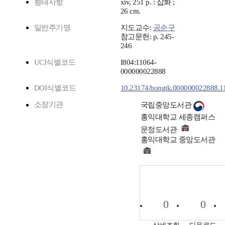
형태사항
xiv, 251 p. : 삽화 ;
26 cm.
일반주기명
지도교수:
공순구
참고문헌: p. 245-
246
UCI식별코드
I804:11064-
000000022888
DOI식별코드
10.23174/hongik.000000022888.1
소장기관
국립중앙도서관
홍익대학교 세종캠퍼스
문정도서관
홍익대학교 중앙도서관
0
0