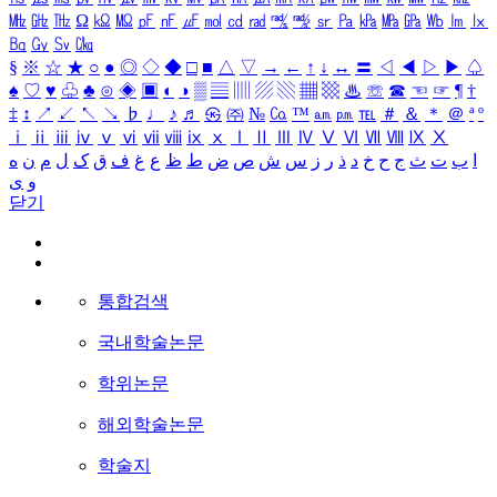
㎒
㎓
㎔
Ω
㏀
㏁
㎊
㎋
㎌
㏖
㏅
㎭
㎮
㎯
㏛
㎩
㎪
㎫
㎬
㏝
㏐
㏓
㏃
㏉
㏜
㏆
§
※
☆
★
○
●
◎
◇
◆
□
■
△
▽
→
←
↑
↓
↔
〓
◁
◀
▷
▶
♤
♠
♡
♥
♧
♣
⊙
◈
▣
◐
◑
▒
▤
▥
▨
▧
▦
▩
♨
☏
☎
☜
☞
¶
†
‡
↕
↗
↙
↖
↘
♭
♩
♪
♬
㉿
㈜
№
㏇
™
㏂
㏘
℡
＃
＆
＊
＠
ª
º
ⅰ
ⅱ
ⅲ
ⅳ
ⅴ
ⅵ
ⅶ
ⅷ
ⅸ
ⅹ
Ⅰ
Ⅱ
Ⅲ
Ⅳ
Ⅴ
Ⅵ
Ⅶ
Ⅷ
Ⅸ
Ⅹ
ا
ب
ت
ث
ج
ح
خ
د
ذ
ر
ز
س
ش
ص
ض
ط
ظ
ع
غ
ف
ق
ک
ل
م
ن
ه
و
ی
닫기
통합검색
국내학술논문
학위논문
해외학술논문
학술지