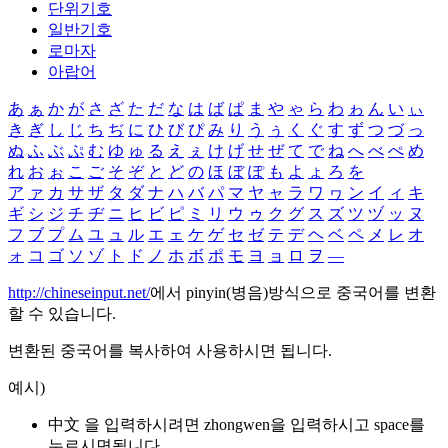
단위기호
일반기호
로마자
아랍어
あ
ぁ
か
が
さ
ざ
た
だ
な
は
ば
ぱ
ま
や
ゃ
ら
わ
ゎ
ん
い
ぃ
き
ぎ
し
じ
ち
ぢ
に
ひ
び
ぴ
み
り
う
ぅ
く
ぐ
す
ず
つ
づ
っ
ぬ
ふ
ぶ
ぷ
む
ゆ
ゅ
る
え
ぇ
け
げ
せ
ぜ
て
で
ね
へ
べ
ぺ
め
れ
お
ぉ
こ
ご
そ
ぞ
と
ど
の
ほ
ぼ
ぽ
も
よ
ょ
ろ
を
ア
ァ
カ
サ
ザ
タ
ダ
ナ
ハ
バ
パ
マ
ヤ
ャ
ラ
ワ
ヮ
ン
イ
ィ
キ
ギ
シ
ジ
チ
ヂ
ニ
ヒ
ビ
ピ
ミ
リ
ウ
ゥ
ク
グ
ス
ズ
ツ
ヅ
ッ
ヌ
フ
ブ
プ
ム
ユ
ュ
ル
エ
ェ
ケ
ゲ
セ
ゼ
テ
デ
ヘ
ベ
ペ
メ
レ
オ
ォ
コ
ゴ
ソ
ゾ
ト
ド
ノ
ホ
ボ
ポ
モ
ヨ
ョ
ロ
ヲ
―
http://chineseinput.net/
에서 pinyin(병음)방식으로 중국어를 변환
할 수 있습니다.
변환된 중국어를 복사하여 사용하시면 됩니다.
예시)
中文 을 입력하시려면
zhongwen
을 입력하시고 space를
누르시면됩니다.