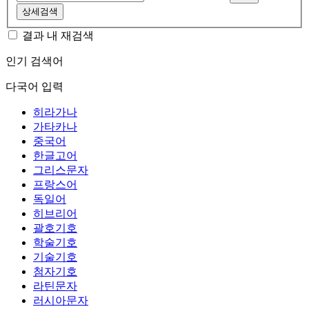
상세검색
결과 내 재검색
인기 검색어
다국어 입력
히라가나
가타카나
중국어
한글고어
그리스문자
프랑스어
독일어
히브리어
괄호기호
학술기호
기술기호
첨자기호
라틴문자
러시아문자