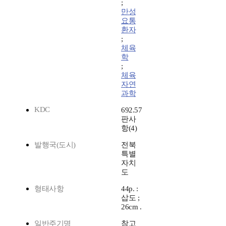
;
만성
요통
환자
;
체육
학
;
체육
자연
과학
KDC
692.57
판사
항(4)
발행국(도시)
전북
특별
자치
도
형태사항
44p. :
삽도 ;
26cm .
일반주기명
참고