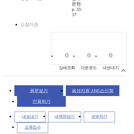
문헌:
p. 33-
37
소장기관
0
0
0
상세조회
다운로드
내보내기
원문보기
음성지원 서비스신청
인용하기
내보내기
내책장담기
공유하기
오류접수