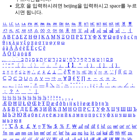
北京 을 입력하시려면
beijing
을 입력하시고 space를 누르
시면 됩니다.
ㅥ
ㅦ
ㅧ
ㅨ
ㅩ
ㅪ
ㅫ
ㅬ
ㅭ
ㅮ
ㅯ
ㅰ
ㅱ
ㅲ
ㅳ
ㅴ
ㅵ
ㅶ
ㅷ
ㅸ
ㅹ
ㅺ
ㅻ
ㅼ
ㅽ
ㅾ
ㅿ
ㆀ
ㆁ
ㆂ
ㆃ
ㆄ
ㆅ
ㆆ
ㆇ
ㆈ
ㆉ
ㆊ
ㆋ
ㆌ
ㆍ
ㆎ
Α
Β
Γ
Δ
Ε
Ζ
Η
Θ
Ι
Κ
Λ
Μ
Ν
Ξ
Ο
Π
Ρ
Σ
Τ
Υ
Φ
Χ
Ψ
Ω
α
β
γ
δ
ε
ζ
η
θ
ι
κ
λ
μ
ν
ξ
ο
π
ρ
σ
τ
υ
φ
χ
ψ
ω
á
à
Á
À
é
è
É
È
ç
Ç
ê
Ä
Ö
Ü
ä
ö
ü
ß
ְ
ֳ
ֲ
ֱ
ָ
ַ
ֵ
ֶ
ִ
ֹ
ּ
ֻ
ׂ
ׁ
ּ
ב
ה
נ
מ
צ
ת
ץ
ש
ד
ג
כ
ע
י
ח
ל
ך
ף
ק
ר
א
ט
ו
ן
ם
פ
‘
’
“
”
〔
〕
〈
〉
「
」
『
』
【
】
＂
（
）
［
］
｛
｝
±
×
÷
≠
≤
≥
∞
∴
♂
♀
∠
⊥
⌒
∂
∇
≡
≒
≪
≫
√
∽
∝
∵
∫
∬
∈
∋
⊆
⊇
⊂
⊃
∪
∩
∧
∨
￢
⇒
⇔
∀
∃
∮
∑
∏
＋
－
＜
＝
＞
、
。
·
‥
…
¨
〃
―
∥
＼
∼
´
～
ˇ
˘
˝
˚
˙
¸
˛
¡
¿
ː
！
＇
，
．
／
：
；
？
＾
＿
｀
｜
½
⅓
⅔
¼
¾
⅛
⅜
⅝
⅞
¹
²
³
⁴
ⁿ
₁
₂
₃
₄
Æ
Ð
Ħ
Ĳ
Ł
Ø
Œ
Þ
Ŧ
Ŋ
æ
đ
ð
ħ
ı
ĳ
ĸ
ŀ
ł
ø
œ
ß
þ
ŧ
ŋ
ŉ
А
Б
В
Г
Д
Е
Ё
Ж
З
И
Й
К
Л
М
Н
О
П
Р
С
Т
У
Ф
Х
Ц
Ч
Ш
Щ
Ъ
Ы
Ь
Э
Ю
Я
а
б
в
г
д
е
ё
ж
з
и
й
к
л
м
н
о
п
р
с
т
у
ф
х
ц
ч
ш
щ
ъ
ы
ь
э
ю
я
′
″
℃
Å
￠
￡
￥
¤
℉
‰
＄
％
Ｆ
￦
㎕
㎖
㎗
ℓ
㎘
㏄
㎣
㎤
㎥
㎦
㎙
㎚
㎛
㎜
㎝
㎞
㎟
㎠
㎡
㎢
㏊
㎍
㎎
㎏
㏏
㎈
㎉
㏈
㎧
㎨
㎰
㎱
㎲
㎳
㎴
㎵
㎶
㎷
㎸
㎹
㎀
㎁
㎂
㎃
㎄
㎺
㎻
㎽
㎾
㎿
㎐
㎑