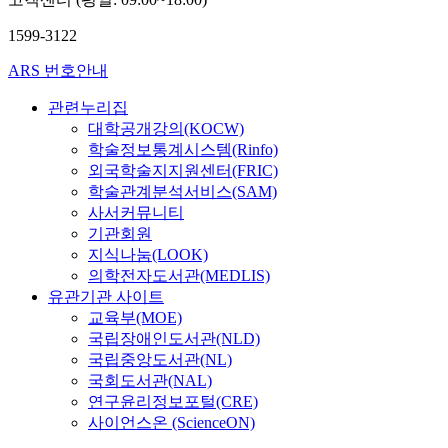
박
박
상,
재
재
구
1599-3122
현,
현,
정
오
오
훈,
ARS 번호안내
재
재
김
근,
근,
일
관련누리집
윤
윤
광,
석
석
대학공개강의(KOCW)
김
훈,
훈,
학술정보통계시스템(Rinfo)
홍
장
장
외국학술지지원센터(FRIC)
식,
익
익
학술관계분석서비스(SAM)
박
영,
영,
재
사서커뮤니티
정
정
현,
기관회원
성
성
오
현,
현,
지식나눔(LOOK)
재
조
조
의학전자도서관(MEDLIS)
근,
준
준
유관기관 사이트
윤
호
호
교육부(MOE)
석
훈,
국립장애인도서관(NLD)
장
국립중앙도서관(NL)
익
국회도서관(NAL)
영,
연구윤리정보포털(CRE)
정
사이언스온 (ScienceON)
성
현,