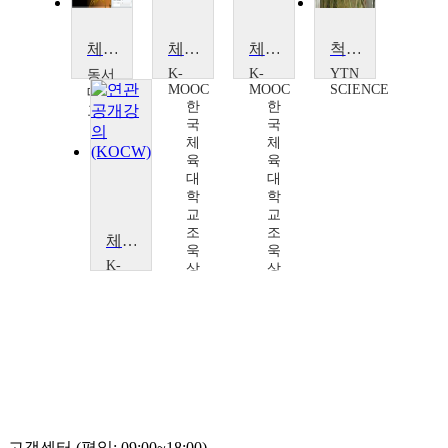
체육학연구법
체육학개론
체육학개론
척추 질환의 이해
K-
K-
YTN
동서
MOOC
MOOC
SCIENCE
대학
한
한
교
국
국
이
체
체
효
육
육
경
대
대
학
학
교
교
조
조
체육학개론
욱
욱
K-
상,
상,
MOOC
구
구
한
정
정
국
훈,
훈,
체
김
김
육
일
일
대
광,
광,
학
김
김
교
홍
홍
조
식,
식,
욱
고객센터 (평일: 09:00~18:00)