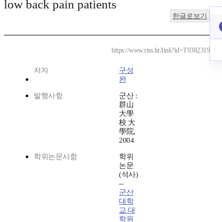
low back pain patients
한글로보기
https://www.riss.kr/link?id=T9382319
저자
구성
완
발행사항
군산 :
群山
大學
校 大
學院,
2004
학위논문사항
학위
논문
(석사)
--
군산
대학
교 대
학원