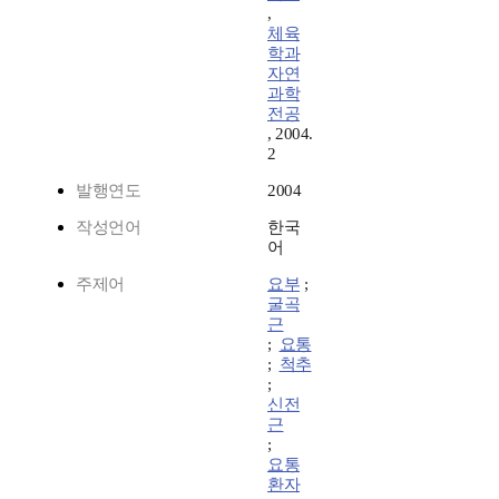
,
체육
학과
자연
과학
전공
, 2004.
2
발행연도
2004
작성언어
한국
어
주제어
요부
;
굴곡
근
;
요통
;
척추
;
신전
근
;
요통
환자