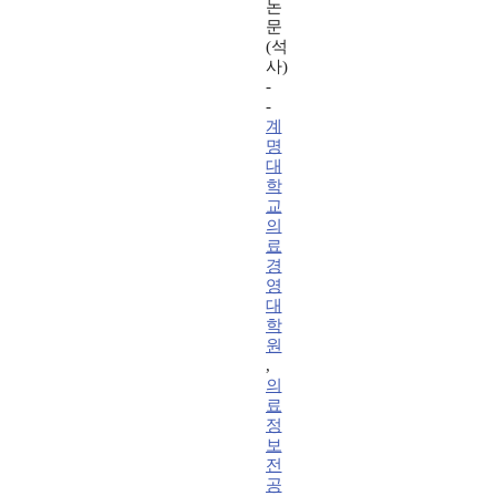
논
문
(석
사)
-
-
계
명
대
학
교
의
료
경
영
대
학
원
,
의
료
정
보
전
공