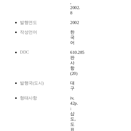
,
2002.
8
발행연도
2002
작성언어
한
국
어
DDC
610.285
판
사
항
(20)
발행국(도시)
대
구
형태사항
iv,
42p.
:
삽
도,
도
표