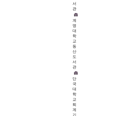
서
관
계
명
대
학
교
동
산
도
서
관
단
국
대
학
교
퇴
계
기