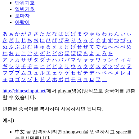
단위기호
일반기호
로마자
아랍어
あ
ぁ
か
が
さ
ざ
た
だ
な
は
ば
ぱ
ま
や
ゃ
ら
わ
ゎ
ん
い
ぃ
き
ぎ
し
じ
ち
ぢ
に
ひ
び
ぴ
み
り
う
ぅ
く
ぐ
す
ず
つ
づ
っ
ぬ
ふ
ぶ
ぷ
む
ゆ
ゅ
る
え
ぇ
け
げ
せ
ぜ
て
で
ね
へ
べ
ぺ
め
れ
お
ぉ
こ
ご
そ
ぞ
と
ど
の
ほ
ぼ
ぽ
も
よ
ょ
ろ
を
ア
ァ
カ
サ
ザ
タ
ダ
ナ
ハ
バ
パ
マ
ヤ
ャ
ラ
ワ
ヮ
ン
イ
ィ
キ
ギ
シ
ジ
チ
ヂ
ニ
ヒ
ビ
ピ
ミ
リ
ウ
ゥ
ク
グ
ス
ズ
ツ
ヅ
ッ
ヌ
フ
ブ
プ
ム
ユ
ュ
ル
エ
ェ
ケ
ゲ
セ
ゼ
テ
デ
ヘ
ベ
ペ
メ
レ
オ
ォ
コ
ゴ
ソ
ゾ
ト
ド
ノ
ホ
ボ
ポ
モ
ヨ
ョ
ロ
ヲ
―
http://chineseinput.net/
에서 pinyin(병음)방식으로 중국어를 변환
할 수 있습니다.
변환된 중국어를 복사하여 사용하시면 됩니다.
예시)
中文 을 입력하시려면
zhongwen
을 입력하시고 space를
누르시면됩니다.