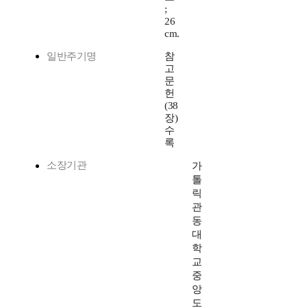
;
26
cm.
일반주기명
참
고
문
헌
(38
장)
수
록
소장기관
가
톨
릭
관
동
대
학
교
중
앙
도