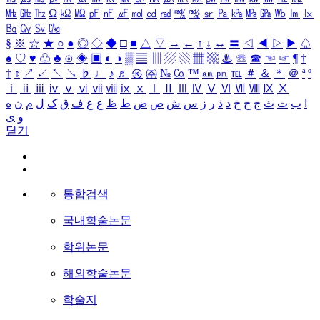
㎒
㎓
㎔
Ω
㏀
㏁
㎊
㎋
㎌
㏖
㏅
㎭
㎮
㎯
㏛
㎩
㎪
㎫
㎬
㏝
㏐
㏓
㏃
㏉
㏜
㏆
§
※
☆
★
○
●
◎
◇
◆
□
■
△
▽
→
←
↑
↓
↔
〓
◁
◀
▷
▶
♤
♠
♡
♥
♧
♣
⊙
◈
▣
◐
◑
▒
▤
▥
▨
▧
▦
▩
♨
☏
☎
☜
☞
¶
†
‡
↕
↗
↙
↖
↘
♭
♩
♪
♬
㉿
㈜
№
㏇
™
㏂
㏘
℡
＃
＆
＊
＠
ª
º
ⅰ
ⅱ
ⅲ
ⅳ
ⅴ
ⅵ
ⅶ
ⅷ
ⅸ
ⅹ
Ⅰ
Ⅱ
Ⅲ
Ⅳ
Ⅴ
Ⅵ
Ⅶ
Ⅷ
Ⅸ
Ⅹ
ا
ب
ت
ث
ج
ح
خ
د
ذ
ر
ز
س
ش
ص
ض
ط
ظ
ع
غ
ف
ق
ک
ل
م
ن
ه
و
ی
닫기
통합검색
국내학술논문
학위논문
해외학술논문
학술지