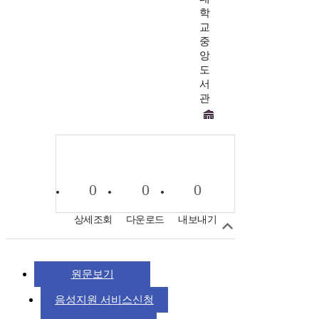
학
교
중
앙
도
서
관
0
0
0
상세조회
다운로드
내보내기
원문보기
음성지원 서비스신청