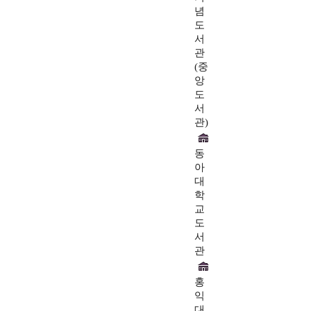
념
도
서
관
(중
앙
도
서
관)
동
아
대
학
교
도
서
관
홍
익
대