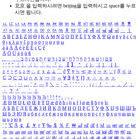
北京 을 입력하시려면
beijing
을 입력하시고 space를 누르
시면 됩니다.
ㅥ
ㅦ
ㅧ
ㅨ
ㅩ
ㅪ
ㅫ
ㅬ
ㅭ
ㅮ
ㅯ
ㅰ
ㅱ
ㅲ
ㅳ
ㅴ
ㅵ
ㅶ
ㅷ
ㅸ
ㅹ
ㅺ
ㅻ
ㅼ
ㅽ
ㅾ
ㅿ
ㆀ
ㆁ
ㆂ
ㆃ
ㆄ
ㆅ
ㆆ
ㆇ
ㆈ
ㆉ
ㆊ
ㆋ
ㆌ
ㆍ
ㆎ
Α
Β
Γ
Δ
Ε
Ζ
Η
Θ
Ι
Κ
Λ
Μ
Ν
Ξ
Ο
Π
Ρ
Σ
Τ
Υ
Φ
Χ
Ψ
Ω
α
β
γ
δ
ε
ζ
η
θ
ι
κ
λ
μ
ν
ξ
ο
π
ρ
σ
τ
υ
φ
χ
ψ
ω
á
à
Á
À
é
è
É
È
ç
Ç
ê
Ä
Ö
Ü
ä
ö
ü
ß
ְ
ֳ
ֲ
ֱ
ָ
ַ
ֵ
ֶ
ִ
ֹ
ּ
ֻ
ׂ
ׁ
ּ
ב
ה
נ
מ
צ
ת
ץ
ש
ד
ג
כ
ע
י
ח
ל
ך
ף
ק
ר
א
ט
ו
ן
ם
פ
‘
’
“
”
〔
〕
〈
〉
「
」
『
』
【
】
＂
（
）
［
］
｛
｝
±
×
÷
≠
≤
≥
∞
∴
♂
♀
∠
⊥
⌒
∂
∇
≡
≒
≪
≫
√
∽
∝
∵
∫
∬
∈
∋
⊆
⊇
⊂
⊃
∪
∩
∧
∨
￢
⇒
⇔
∀
∃
∮
∑
∏
＋
－
＜
＝
＞
、
。
·
‥
…
¨
〃
―
∥
＼
∼
´
～
ˇ
˘
˝
˚
˙
¸
˛
¡
¿
ː
！
＇
，
．
／
：
；
？
＾
＿
｀
｜
½
⅓
⅔
¼
¾
⅛
⅜
⅝
⅞
¹
²
³
⁴
ⁿ
₁
₂
₃
₄
Æ
Ð
Ħ
Ĳ
Ł
Ø
Œ
Þ
Ŧ
Ŋ
æ
đ
ð
ħ
ı
ĳ
ĸ
ŀ
ł
ø
œ
ß
þ
ŧ
ŋ
ŉ
А
Б
В
Г
Д
Е
Ё
Ж
З
И
Й
К
Л
М
Н
О
П
Р
С
Т
У
Ф
Х
Ц
Ч
Ш
Щ
Ъ
Ы
Ь
Э
Ю
Я
а
б
в
г
д
е
ё
ж
з
и
й
к
л
м
н
о
п
р
с
т
у
ф
х
ц
ч
ш
щ
ъ
ы
ь
э
ю
я
′
″
℃
Å
￠
￡
￥
¤
℉
‰
＄
％
Ｆ
￦
㎕
㎖
㎗
ℓ
㎘
㏄
㎣
㎤
㎥
㎦
㎙
㎚
㎛
㎜
㎝
㎞
㎟
㎠
㎡
㎢
㏊
㎍
㎎
㎏
㏏
㎈
㎉
㏈
㎧
㎨
㎰
㎱
㎲
㎳
㎴
㎵
㎶
㎷
㎸
㎹
㎀
㎁
㎂
㎃
㎄
㎺
㎻
㎽
㎾
㎿
㎐
㎑