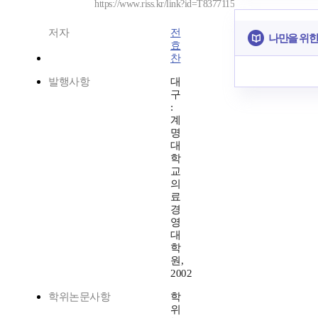
https://www.riss.kr/link?id=T8377115
저자
전
나만을 위한
효
찬
발행사항
대
구
:
계
명
대
학
교
의
료
경
영
대
학
원,
2002
학위논문사항
학
위