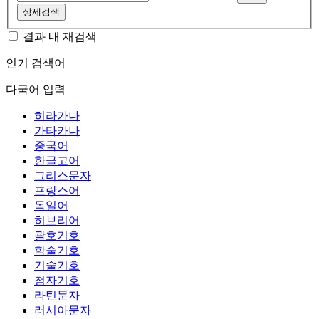
상세검색
결과 내 재검색
인기 검색어
다국어 입력
히라가나
가타카나
중국어
한글고어
그리스문자
프랑스어
독일어
히브리어
괄호기호
학술기호
기술기호
첨자기호
라틴문자
러시아문자