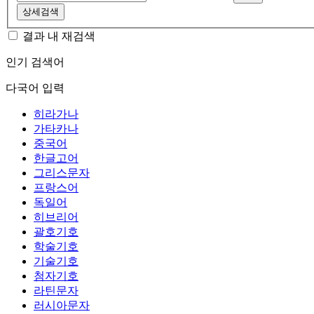
상세검색
결과 내 재검색
인기 검색어
다국어 입력
히라가나
가타카나
중국어
한글고어
그리스문자
프랑스어
독일어
히브리어
괄호기호
학술기호
기술기호
첨자기호
라틴문자
러시아문자