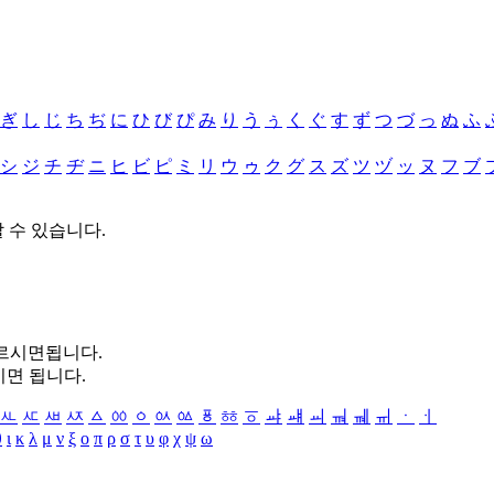
ぎ
し
じ
ち
ぢ
に
ひ
び
ぴ
み
り
う
ぅ
く
ぐ
す
ず
つ
づ
っ
ぬ
ふ
シ
ジ
チ
ヂ
ニ
ヒ
ビ
ピ
ミ
リ
ウ
ゥ
ク
グ
ス
ズ
ツ
ヅ
ッ
ヌ
フ
ブ
할 수 있습니다.
누르시면됩니다.
시면 됩니다.
ㅻ
ㅼ
ㅽ
ㅾ
ㅿ
ㆀ
ㆁ
ㆂ
ㆃ
ㆄ
ㆅ
ㆆ
ㆇ
ㆈ
ㆉ
ㆊ
ㆋ
ㆌ
ㆍ
ㆎ
θ
ι
κ
λ
μ
ν
ξ
ο
π
ρ
σ
τ
υ
φ
χ
ψ
ω