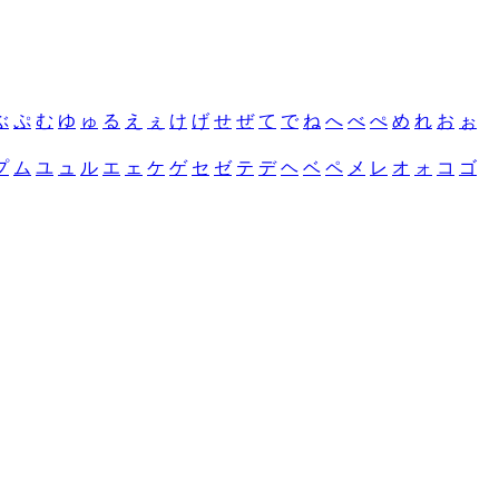
ぶ
ぷ
む
ゆ
ゅ
る
え
ぇ
け
げ
せ
ぜ
て
で
ね
へ
べ
ぺ
め
れ
お
ぉ
プ
ム
ユ
ュ
ル
エ
ェ
ケ
ゲ
セ
ゼ
テ
デ
ヘ
ベ
ペ
メ
レ
オ
ォ
コ
ゴ