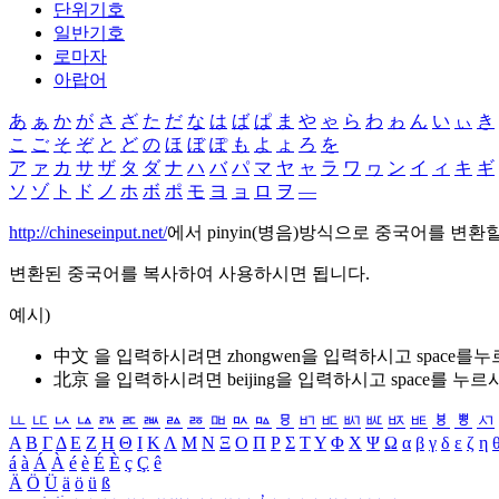
단위기호
일반기호
로마자
아랍어
あ
ぁ
か
が
さ
ざ
た
だ
な
は
ば
ぱ
ま
や
ゃ
ら
わ
ゎ
ん
い
ぃ
き
こ
ご
そ
ぞ
と
ど
の
ほ
ぼ
ぽ
も
よ
ょ
ろ
を
ア
ァ
カ
サ
ザ
タ
ダ
ナ
ハ
バ
パ
マ
ヤ
ャ
ラ
ワ
ヮ
ン
イ
ィ
キ
ギ
ソ
ゾ
ト
ド
ノ
ホ
ボ
ポ
モ
ヨ
ョ
ロ
ヲ
―
http://chineseinput.net/
에서 pinyin(병음)방식으로 중국어를 변환
변환된 중국어를 복사하여 사용하시면 됩니다.
예시)
中文 을 입력하시려면
zhongwen
을 입력하시고 space를
北京 을 입력하시려면
beijing
을 입력하시고 space를 누르
ㅥ
ㅦ
ㅧ
ㅨ
ㅩ
ㅪ
ㅫ
ㅬ
ㅭ
ㅮ
ㅯ
ㅰ
ㅱ
ㅲ
ㅳ
ㅴ
ㅵ
ㅶ
ㅷ
ㅸ
ㅹ
ㅺ
Α
Β
Γ
Δ
Ε
Ζ
Η
Θ
Ι
Κ
Λ
Μ
Ν
Ξ
Ο
Π
Ρ
Σ
Τ
Υ
Φ
Χ
Ψ
Ω
α
β
γ
δ
ε
ζ
η
á
à
Á
À
é
è
É
È
ç
Ç
ê
Ä
Ö
Ü
ä
ö
ü
ß