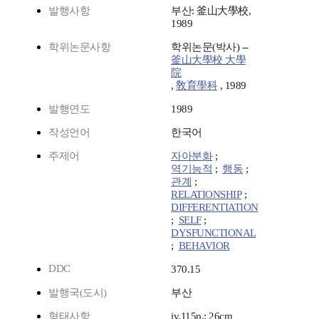
발행사항
부산: 釜山大學校,
1989
학위논문사항
학위논문(박사) --
釜山大學校 大學
院
,
敎育學科
, 1989
발행연도
1989
작성언어
한국어
주제어
자아분화
;
역기능적
;
행동
;
관계
;
RELATIONSHIP
;
DIFFERENTIATION
;
SELF
;
DYSFUNCTIONAL
;
BEHAVIOR
DDC
370.15
발행국(도시)
부산
형태사항
iv,115p.; 26cm