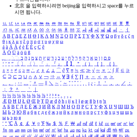
北京 을 입력하시려면
beijing
을 입력하시고 space를 누르
시면 됩니다.
ㅥ
ㅦ
ㅧ
ㅨ
ㅩ
ㅪ
ㅫ
ㅬ
ㅭ
ㅮ
ㅯ
ㅰ
ㅱ
ㅲ
ㅳ
ㅴ
ㅵ
ㅶ
ㅷ
ㅸ
ㅹ
ㅺ
ㅻ
ㅼ
ㅽ
ㅾ
ㅿ
ㆀ
ㆁ
ㆂ
ㆃ
ㆄ
ㆅ
ㆆ
ㆇ
ㆈ
ㆉ
ㆊ
ㆋ
ㆌ
ㆍ
ㆎ
Α
Β
Γ
Δ
Ε
Ζ
Η
Θ
Ι
Κ
Λ
Μ
Ν
Ξ
Ο
Π
Ρ
Σ
Τ
Υ
Φ
Χ
Ψ
Ω
α
β
γ
δ
ε
ζ
η
θ
ι
κ
λ
μ
ν
ξ
ο
π
ρ
σ
τ
υ
φ
χ
ψ
ω
á
à
Á
À
é
è
É
È
ç
Ç
ê
Ä
Ö
Ü
ä
ö
ü
ß
ְ
ֳ
ֲ
ֱ
ָ
ַ
ֵ
ֶ
ִ
ֹ
ּ
ֻ
ׂ
ׁ
ּ
ב
ה
נ
מ
צ
ת
ץ
ש
ד
ג
כ
ע
י
ח
ל
ך
ף
ק
ר
א
ט
ו
ן
ם
פ
‘
’
“
”
〔
〕
〈
〉
「
」
『
』
【
】
＂
（
）
［
］
｛
｝
±
×
÷
≠
≤
≥
∞
∴
♂
♀
∠
⊥
⌒
∂
∇
≡
≒
≪
≫
√
∽
∝
∵
∫
∬
∈
∋
⊆
⊇
⊂
⊃
∪
∩
∧
∨
￢
⇒
⇔
∀
∃
∮
∑
∏
＋
－
＜
＝
＞
、
。
·
‥
…
¨
〃
―
∥
＼
∼
´
～
ˇ
˘
˝
˚
˙
¸
˛
¡
¿
ː
！
＇
，
．
／
：
；
？
＾
＿
｀
｜
½
⅓
⅔
¼
¾
⅛
⅜
⅝
⅞
¹
²
³
⁴
ⁿ
₁
₂
₃
₄
Æ
Ð
Ħ
Ĳ
Ł
Ø
Œ
Þ
Ŧ
Ŋ
æ
đ
ð
ħ
ı
ĳ
ĸ
ŀ
ł
ø
œ
ß
þ
ŧ
ŋ
ŉ
А
Б
В
Г
Д
Е
Ё
Ж
З
И
Й
К
Л
М
Н
О
П
Р
С
Т
У
Ф
Х
Ц
Ч
Ш
Щ
Ъ
Ы
Ь
Э
Ю
Я
а
б
в
г
д
е
ё
ж
з
и
й
к
л
м
н
о
п
р
с
т
у
ф
х
ц
ч
ш
щ
ъ
ы
ь
э
ю
я
′
″
℃
Å
￠
￡
￥
¤
℉
‰
＄
％
Ｆ
￦
㎕
㎖
㎗
ℓ
㎘
㏄
㎣
㎤
㎥
㎦
㎙
㎚
㎛
㎜
㎝
㎞
㎟
㎠
㎡
㎢
㏊
㎍
㎎
㎏
㏏
㎈
㎉
㏈
㎧
㎨
㎰
㎱
㎲
㎳
㎴
㎵
㎶
㎷
㎸
㎹
㎀
㎁
㎂
㎃
㎄
㎺
㎻
㎽
㎾
㎿
㎐
㎑