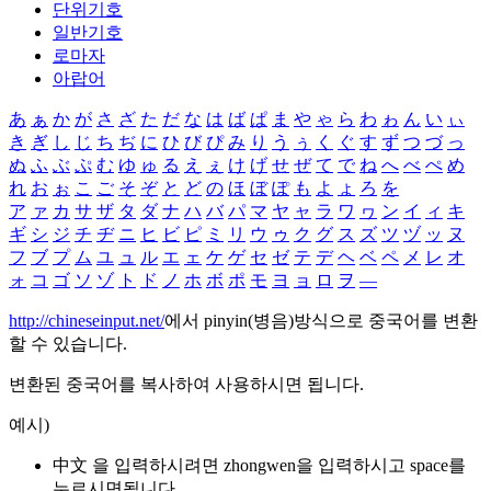
단위기호
일반기호
로마자
아랍어
あ
ぁ
か
が
さ
ざ
た
だ
な
は
ば
ぱ
ま
や
ゃ
ら
わ
ゎ
ん
い
ぃ
き
ぎ
し
じ
ち
ぢ
に
ひ
び
ぴ
み
り
う
ぅ
く
ぐ
す
ず
つ
づ
っ
ぬ
ふ
ぶ
ぷ
む
ゆ
ゅ
る
え
ぇ
け
げ
せ
ぜ
て
で
ね
へ
べ
ぺ
め
れ
お
ぉ
こ
ご
そ
ぞ
と
ど
の
ほ
ぼ
ぽ
も
よ
ょ
ろ
を
ア
ァ
カ
サ
ザ
タ
ダ
ナ
ハ
バ
パ
マ
ヤ
ャ
ラ
ワ
ヮ
ン
イ
ィ
キ
ギ
シ
ジ
チ
ヂ
ニ
ヒ
ビ
ピ
ミ
リ
ウ
ゥ
ク
グ
ス
ズ
ツ
ヅ
ッ
ヌ
フ
ブ
プ
ム
ユ
ュ
ル
エ
ェ
ケ
ゲ
セ
ゼ
テ
デ
ヘ
ベ
ペ
メ
レ
オ
ォ
コ
ゴ
ソ
ゾ
ト
ド
ノ
ホ
ボ
ポ
モ
ヨ
ョ
ロ
ヲ
―
http://chineseinput.net/
에서 pinyin(병음)방식으로 중국어를 변환
할 수 있습니다.
변환된 중국어를 복사하여 사용하시면 됩니다.
예시)
中文 을 입력하시려면
zhongwen
을 입력하시고 space를
누르시면됩니다.