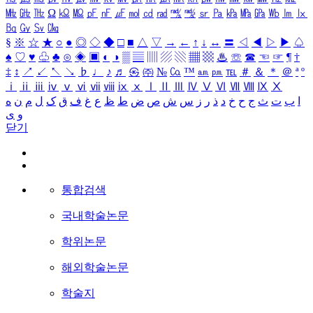
㎒
㎓
㎔
Ω
㏀
㏁
㎊
㎋
㎌
㏖
㏅
㎭
㎮
㎯
㏛
㎩
㎪
㎫
㎬
㏝
㏐
㏓
㏃
㏉
㏜
㏆
§
※
☆
★
○
●
◎
◇
◆
□
■
△
▽
→
←
↑
↓
↔
〓
◁
◀
▷
▶
♤
♠
♡
♥
♧
♣
⊙
◈
▣
◐
◑
▒
▤
▥
▨
▧
▦
▩
♨
☏
☎
☜
☞
¶
†
‡
↕
↗
↙
↖
↘
♭
♩
♪
♬
㉿
㈜
№
㏇
™
㏂
㏘
℡
＃
＆
＊
＠
ª
º
ⅰ
ⅱ
ⅲ
ⅳ
ⅴ
ⅵ
ⅶ
ⅷ
ⅸ
ⅹ
Ⅰ
Ⅱ
Ⅲ
Ⅳ
Ⅴ
Ⅵ
Ⅶ
Ⅷ
Ⅸ
Ⅹ
ا
ب
ت
ث
ج
ح
خ
د
ذ
ر
ز
س
ش
ص
ض
ط
ظ
ع
غ
ف
ق
ک
ل
م
ن
ه
و
ی
닫기
통합검색
국내학술논문
학위논문
해외학술논문
학술지