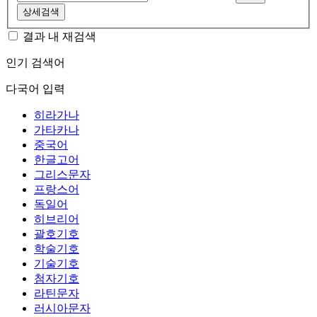
상세검색
결과 내 재검색
인기 검색어
다국어 입력
히라가나
가타카나
중국어
한글고어
그리스문자
프랑스어
독일어
히브리어
괄호기호
학술기호
기술기호
첨자기호
라틴문자
러시아문자