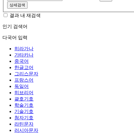
상세검색
결과 내 재검색
인기 검색어
다국어 입력
히라가나
가타카나
중국어
한글고어
그리스문자
프랑스어
독일어
히브리어
괄호기호
학술기호
기술기호
첨자기호
라틴문자
러시아문자