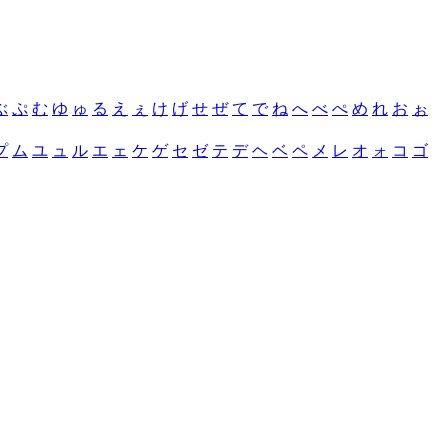
ぶ
ぷ
む
ゆ
ゅ
る
え
ぇ
け
げ
せ
ぜ
て
で
ね
へ
べ
ぺ
め
れ
お
ぉ
プ
ム
ユ
ュ
ル
エ
ェ
ケ
ゲ
セ
ゼ
テ
デ
ヘ
ベ
ペ
メ
レ
オ
ォ
コ
ゴ