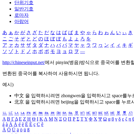
단위기호
일반기호
로마자
아랍어
あ
ぁ
か
が
さ
ざ
た
だ
な
は
ば
ぱ
ま
や
ゃ
ら
わ
ゎ
ん
い
ぃ
き
こ
ご
そ
ぞ
と
ど
の
ほ
ぼ
ぽ
も
よ
ょ
ろ
を
ア
ァ
カ
サ
ザ
タ
ダ
ナ
ハ
バ
パ
マ
ヤ
ャ
ラ
ワ
ヮ
ン
イ
ィ
キ
ギ
ソ
ゾ
ト
ド
ノ
ホ
ボ
ポ
モ
ヨ
ョ
ロ
ヲ
―
http://chineseinput.net/
에서 pinyin(병음)방식으로 중국어를 변환
변환된 중국어를 복사하여 사용하시면 됩니다.
예시)
中文 을 입력하시려면
zhongwen
을 입력하시고 space를
北京 을 입력하시려면
beijing
을 입력하시고 space를 누르
ㅥ
ㅦ
ㅧ
ㅨ
ㅩ
ㅪ
ㅫ
ㅬ
ㅭ
ㅮ
ㅯ
ㅰ
ㅱ
ㅲ
ㅳ
ㅴ
ㅵ
ㅶ
ㅷ
ㅸ
ㅹ
ㅺ
Α
Β
Γ
Δ
Ε
Ζ
Η
Θ
Ι
Κ
Λ
Μ
Ν
Ξ
Ο
Π
Ρ
Σ
Τ
Υ
Φ
Χ
Ψ
Ω
α
β
γ
δ
ε
ζ
η
á
à
Á
À
é
è
É
È
ç
Ç
ê
Ä
Ö
Ü
ä
ö
ü
ß