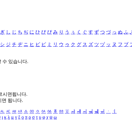
ぎ
し
じ
ち
ぢ
に
ひ
び
ぴ
み
り
う
ぅ
く
ぐ
す
ず
つ
づ
っ
ぬ
ふ
シ
ジ
チ
ヂ
ニ
ヒ
ビ
ピ
ミ
リ
ウ
ゥ
ク
グ
ス
ズ
ツ
ヅ
ッ
ヌ
フ
ブ
할 수 있습니다.
누르시면됩니다.
시면 됩니다.
ㅻ
ㅼ
ㅽ
ㅾ
ㅿ
ㆀ
ㆁ
ㆂ
ㆃ
ㆄ
ㆅ
ㆆ
ㆇ
ㆈ
ㆉ
ㆊ
ㆋ
ㆌ
ㆍ
ㆎ
θ
ι
κ
λ
μ
ν
ξ
ο
π
ρ
σ
τ
υ
φ
χ
ψ
ω