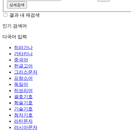
상세검색
결과 내 재검색
인기 검색어
다국어 입력
히라가나
가타카나
중국어
한글고어
그리스문자
프랑스어
독일어
히브리어
괄호기호
학술기호
기술기호
첨자기호
라틴문자
러시아문자