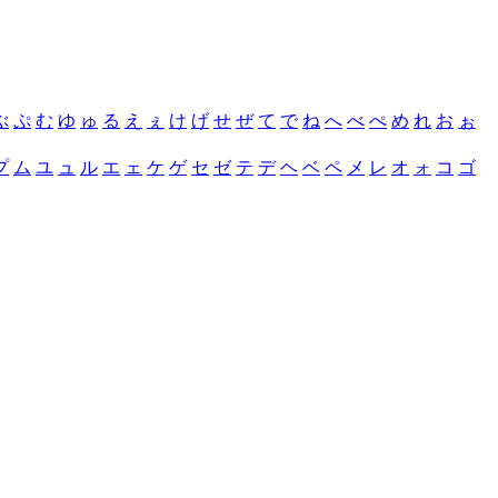
ぶ
ぷ
む
ゆ
ゅ
る
え
ぇ
け
げ
せ
ぜ
て
で
ね
へ
べ
ぺ
め
れ
お
ぉ
プ
ム
ユ
ュ
ル
エ
ェ
ケ
ゲ
セ
ゼ
テ
デ
ヘ
ベ
ペ
メ
レ
オ
ォ
コ
ゴ