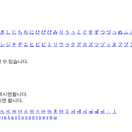
ぎ
し
じ
ち
ぢ
に
ひ
び
ぴ
み
り
う
ぅ
く
ぐ
す
ず
つ
づ
っ
ぬ
ふ
シ
ジ
チ
ヂ
ニ
ヒ
ビ
ピ
ミ
リ
ウ
ゥ
ク
グ
ス
ズ
ツ
ヅ
ッ
ヌ
フ
ブ
할 수 있습니다.
누르시면됩니다.
시면 됩니다.
ㅻ
ㅼ
ㅽ
ㅾ
ㅿ
ㆀ
ㆁ
ㆂ
ㆃ
ㆄ
ㆅ
ㆆ
ㆇ
ㆈ
ㆉ
ㆊ
ㆋ
ㆌ
ㆍ
ㆎ
θ
ι
κ
λ
μ
ν
ξ
ο
π
ρ
σ
τ
υ
φ
χ
ψ
ω