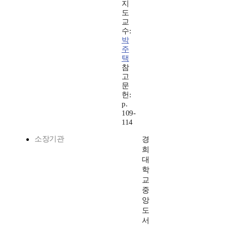
지
도
교
수:
박
주
택
참
고
문
헌:
p.
109-
114
소장기관
경
희
대
학
교
중
앙
도
서