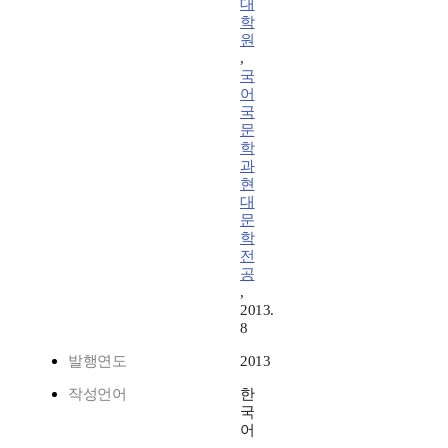
대
학
원
,
국
어
국
문
학
과
현
대
문
학
전
공
,
2013.
8
발행연도
2013
작성언어
한
국
어