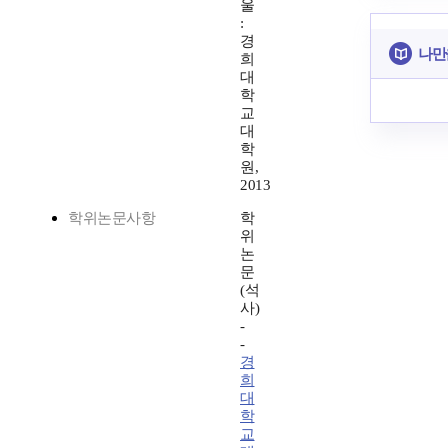
울
:
경
나만
희
대
학
교
대
학
원,
2013
학위논문사항
학
위
논
문
(석
사)
-
-
경
희
대
학
교