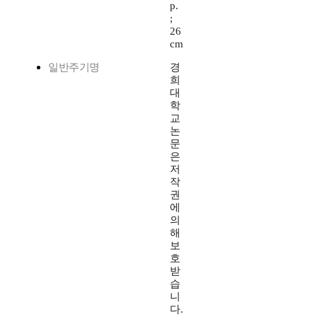
p.
;
26
cm
일반주기명
경
희
대
학
교
논
문
은
저
작
권
에
의
해
보
호
받
습
니
다.