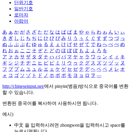
단위기호
일반기호
로마자
아랍어
あ
ぁ
か
が
さ
ざ
た
だ
な
は
ば
ぱ
ま
や
ゃ
ら
わ
ゎ
ん
い
ぃ
き
ぎ
し
じ
ち
ぢ
に
ひ
び
ぴ
み
り
う
ぅ
く
ぐ
す
ず
つ
づ
っ
ぬ
ふ
ぶ
ぷ
む
ゆ
ゅ
る
え
ぇ
け
げ
せ
ぜ
て
で
ね
へ
べ
ぺ
め
れ
お
ぉ
こ
ご
そ
ぞ
と
ど
の
ほ
ぼ
ぽ
も
よ
ょ
ろ
を
ア
ァ
カ
サ
ザ
タ
ダ
ナ
ハ
バ
パ
マ
ヤ
ャ
ラ
ワ
ヮ
ン
イ
ィ
キ
ギ
シ
ジ
チ
ヂ
ニ
ヒ
ビ
ピ
ミ
リ
ウ
ゥ
ク
グ
ス
ズ
ツ
ヅ
ッ
ヌ
フ
ブ
プ
ム
ユ
ュ
ル
エ
ェ
ケ
ゲ
セ
ゼ
テ
デ
ヘ
ベ
ペ
メ
レ
オ
ォ
コ
ゴ
ソ
ゾ
ト
ド
ノ
ホ
ボ
ポ
モ
ヨ
ョ
ロ
ヲ
―
http://chineseinput.net/
에서 pinyin(병음)방식으로 중국어를 변환
할 수 있습니다.
변환된 중국어를 복사하여 사용하시면 됩니다.
예시)
中文 을 입력하시려면
zhongwen
을 입력하시고 space를
누르시면됩니다.