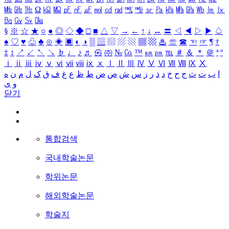
㎒
㎓
㎔
Ω
㏀
㏁
㎊
㎋
㎌
㏖
㏅
㎭
㎮
㎯
㏛
㎩
㎪
㎫
㎬
㏝
㏐
㏓
㏃
㏉
㏜
㏆
§
※
☆
★
○
●
◎
◇
◆
□
■
△
▽
→
←
↑
↓
↔
〓
◁
◀
▷
▶
♤
♠
♡
♥
♧
♣
⊙
◈
▣
◐
◑
▒
▤
▥
▨
▧
▦
▩
♨
☏
☎
☜
☞
¶
†
‡
↕
↗
↙
↖
↘
♭
♩
♪
♬
㉿
㈜
№
㏇
™
㏂
㏘
℡
＃
＆
＊
＠
ª
º
ⅰ
ⅱ
ⅲ
ⅳ
ⅴ
ⅵ
ⅶ
ⅷ
ⅸ
ⅹ
Ⅰ
Ⅱ
Ⅲ
Ⅳ
Ⅴ
Ⅵ
Ⅶ
Ⅷ
Ⅸ
Ⅹ
ا
ب
ت
ث
ج
ح
خ
د
ذ
ر
ز
س
ش
ص
ض
ط
ظ
ع
غ
ف
ق
ک
ل
م
ن
ه
و
ی
닫기
통합검색
국내학술논문
학위논문
해외학술논문
학술지