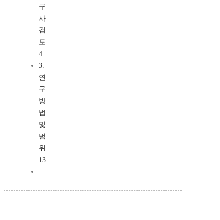
구
사
검
토
4
3.
연
구
방
법
및
범
위
13