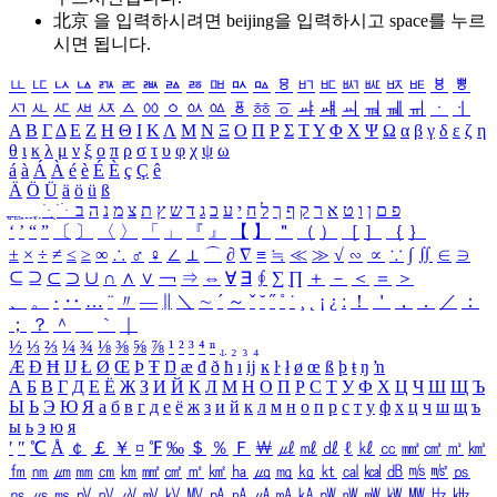
北京 을 입력하시려면
beijing
을 입력하시고 space를 누르
시면 됩니다.
ㅥ
ㅦ
ㅧ
ㅨ
ㅩ
ㅪ
ㅫ
ㅬ
ㅭ
ㅮ
ㅯ
ㅰ
ㅱ
ㅲ
ㅳ
ㅴ
ㅵ
ㅶ
ㅷ
ㅸ
ㅹ
ㅺ
ㅻ
ㅼ
ㅽ
ㅾ
ㅿ
ㆀ
ㆁ
ㆂ
ㆃ
ㆄ
ㆅ
ㆆ
ㆇ
ㆈ
ㆉ
ㆊ
ㆋ
ㆌ
ㆍ
ㆎ
Α
Β
Γ
Δ
Ε
Ζ
Η
Θ
Ι
Κ
Λ
Μ
Ν
Ξ
Ο
Π
Ρ
Σ
Τ
Υ
Φ
Χ
Ψ
Ω
α
β
γ
δ
ε
ζ
η
θ
ι
κ
λ
μ
ν
ξ
ο
π
ρ
σ
τ
υ
φ
χ
ψ
ω
á
à
Á
À
é
è
É
È
ç
Ç
ê
Ä
Ö
Ü
ä
ö
ü
ß
ְ
ֳ
ֲ
ֱ
ָ
ַ
ֵ
ֶ
ִ
ֹ
ּ
ֻ
ׂ
ׁ
ּ
ב
ה
נ
מ
צ
ת
ץ
ש
ד
ג
כ
ע
י
ח
ל
ך
ף
ק
ר
א
ט
ו
ן
ם
פ
‘
’
“
”
〔
〕
〈
〉
「
」
『
』
【
】
＂
（
）
［
］
｛
｝
±
×
÷
≠
≤
≥
∞
∴
♂
♀
∠
⊥
⌒
∂
∇
≡
≒
≪
≫
√
∽
∝
∵
∫
∬
∈
∋
⊆
⊇
⊂
⊃
∪
∩
∧
∨
￢
⇒
⇔
∀
∃
∮
∑
∏
＋
－
＜
＝
＞
、
。
·
‥
…
¨
〃
―
∥
＼
∼
´
～
ˇ
˘
˝
˚
˙
¸
˛
¡
¿
ː
！
＇
，
．
／
：
；
？
＾
＿
｀
｜
½
⅓
⅔
¼
¾
⅛
⅜
⅝
⅞
¹
²
³
⁴
ⁿ
₁
₂
₃
₄
Æ
Ð
Ħ
Ĳ
Ł
Ø
Œ
Þ
Ŧ
Ŋ
æ
đ
ð
ħ
ı
ĳ
ĸ
ŀ
ł
ø
œ
ß
þ
ŧ
ŋ
ŉ
А
Б
В
Г
Д
Е
Ё
Ж
З
И
Й
К
Л
М
Н
О
П
Р
С
Т
У
Ф
Х
Ц
Ч
Ш
Щ
Ъ
Ы
Ь
Э
Ю
Я
а
б
в
г
д
е
ё
ж
з
и
й
к
л
м
н
о
п
р
с
т
у
ф
х
ц
ч
ш
щ
ъ
ы
ь
э
ю
я
′
″
℃
Å
￠
￡
￥
¤
℉
‰
＄
％
Ｆ
￦
㎕
㎖
㎗
ℓ
㎘
㏄
㎣
㎤
㎥
㎦
㎙
㎚
㎛
㎜
㎝
㎞
㎟
㎠
㎡
㎢
㏊
㎍
㎎
㎏
㏏
㎈
㎉
㏈
㎧
㎨
㎰
㎱
㎲
㎳
㎴
㎵
㎶
㎷
㎸
㎹
㎀
㎁
㎂
㎃
㎄
㎺
㎻
㎽
㎾
㎿
㎐
㎑