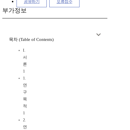
공유하기
오류접수
부가정보
목차 (Table of Contents)
I.
서
론
1
1.
연
구
목
적
1
2.
연