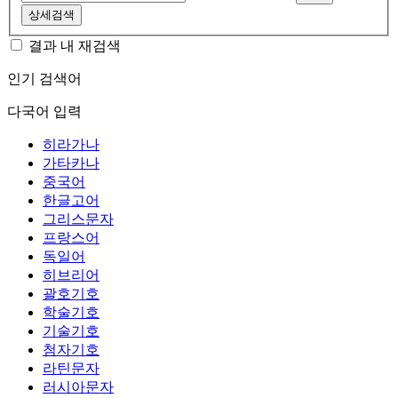
상세검색
결과 내 재검색
인기 검색어
다국어 입력
히라가나
가타카나
중국어
한글고어
그리스문자
프랑스어
독일어
히브리어
괄호기호
학술기호
기술기호
첨자기호
라틴문자
러시아문자