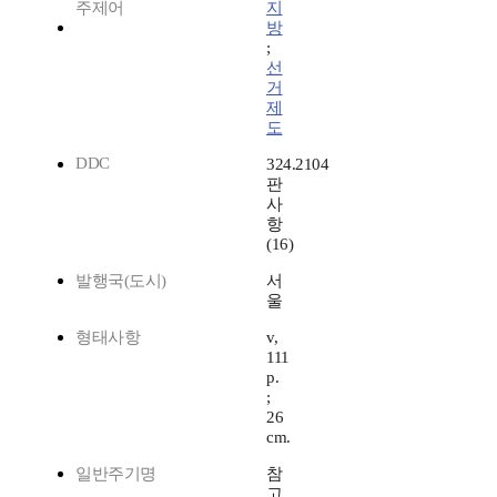
주제어
지
방
;
선
거
제
도
DDC
324.2104
판
사
항
(16)
발행국(도시)
서
울
형태사항
v,
111
p.
;
26
cm.
일반주기명
참
고