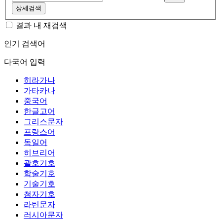
상세검색
결과 내 재검색
인기 검색어
다국어 입력
히라가나
가타카나
중국어
한글고어
그리스문자
프랑스어
독일어
히브리어
괄호기호
학술기호
기술기호
첨자기호
라틴문자
러시아문자