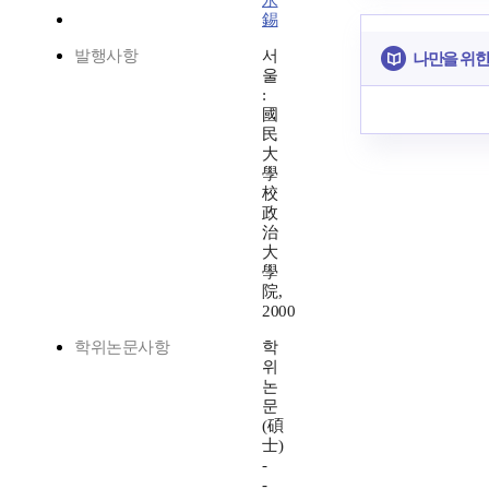
永
錫
발행사항
서
나만을 위한
울
:
國
民
大
學
校
政
治
大
學
院,
2000
학위논문사항
학
위
논
문
(碩
士)
-
-