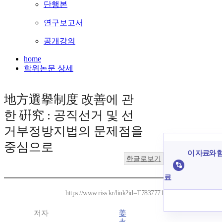
단행본
연구보고서
공개강의
home
학위논문 상세
地方選擧制度 改善에 관
한 硏究 : 공직선거 및 선
거부정방지법의 문제점을
중심으로
이 자료와 함
한글로보기
료
https://www.riss.kr/link?id=T7837771
저자
姜