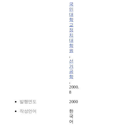
국
민
대
학
교
정
치
대
학
원
,
선
거
공
학
,
2000.
8
발행연도
2000
작성언어
한
국
어