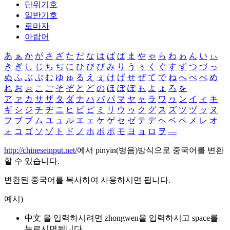
단위기호
일반기호
로마자
아랍어
あ
ぁ
か
が
さ
ざ
た
だ
な
は
ば
ぱ
ま
や
ゃ
ら
わ
ゎ
ん
い
ぃ
き
ぎ
し
じ
ち
ぢ
に
ひ
び
ぴ
み
り
う
ぅ
く
ぐ
す
ず
つ
づ
っ
ぬ
ふ
ぶ
ぷ
む
ゆ
ゅ
る
え
ぇ
け
げ
せ
ぜ
て
で
ね
へ
べ
ぺ
め
れ
お
ぉ
こ
ご
そ
ぞ
と
ど
の
ほ
ぼ
ぽ
も
よ
ょ
ろ
を
ア
ァ
カ
サ
ザ
タ
ダ
ナ
ハ
バ
パ
マ
ヤ
ャ
ラ
ワ
ヮ
ン
イ
ィ
キ
ギ
シ
ジ
チ
ヂ
ニ
ヒ
ビ
ピ
ミ
リ
ウ
ゥ
ク
グ
ス
ズ
ツ
ヅ
ッ
ヌ
フ
ブ
プ
ム
ユ
ュ
ル
エ
ェ
ケ
ゲ
セ
ゼ
テ
デ
ヘ
ベ
ペ
メ
レ
オ
ォ
コ
ゴ
ソ
ゾ
ト
ド
ノ
ホ
ボ
ポ
モ
ヨ
ョ
ロ
ヲ
―
http://chineseinput.net/
에서 pinyin(병음)방식으로 중국어를 변환
할 수 있습니다.
변환된 중국어를 복사하여 사용하시면 됩니다.
예시)
中文 을 입력하시려면
zhongwen
을 입력하시고 space를
누르시면됩니다.