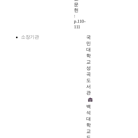
문
헌
:
p.110-
111
소장기관
국
민
대
학
교
성
곡
도
서
관
백
석
대
학
교
도