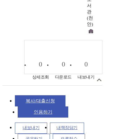
서
관
(천
안)
0
0
0
상세조회
다운로드
내보내기
복사/대출신청
인용하기
내보내기
내책장담기
공유하기
오류접수