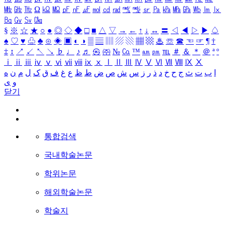
㎒
㎓
㎔
Ω
㏀
㏁
㎊
㎋
㎌
㏖
㏅
㎭
㎮
㎯
㏛
㎩
㎪
㎫
㎬
㏝
㏐
㏓
㏃
㏉
㏜
㏆
§
※
☆
★
○
●
◎
◇
◆
□
■
△
▽
→
←
↑
↓
↔
〓
◁
◀
▷
▶
♤
♠
♡
♥
♧
♣
⊙
◈
▣
◐
◑
▒
▤
▥
▨
▧
▦
▩
♨
☏
☎
☜
☞
¶
†
‡
↕
↗
↙
↖
↘
♭
♩
♪
♬
㉿
㈜
№
㏇
™
㏂
㏘
℡
＃
＆
＊
＠
ª
º
ⅰ
ⅱ
ⅲ
ⅳ
ⅴ
ⅵ
ⅶ
ⅷ
ⅸ
ⅹ
Ⅰ
Ⅱ
Ⅲ
Ⅳ
Ⅴ
Ⅵ
Ⅶ
Ⅷ
Ⅸ
Ⅹ
ا
ب
ت
ث
ج
ح
خ
د
ذ
ر
ز
س
ش
ص
ض
ط
ظ
ع
غ
ف
ق
ک
ل
م
ن
ه
و
ی
닫기
통합검색
국내학술논문
학위논문
해외학술논문
학술지