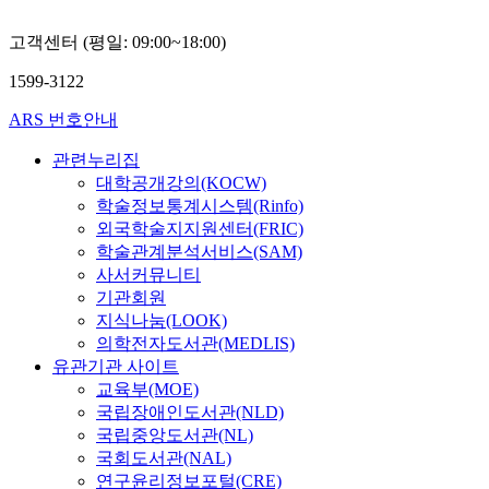
고객센터 (평일: 09:00~18:00)
1599-3122
ARS 번호안내
관련누리집
대학공개강의(KOCW)
학술정보통계시스템(Rinfo)
외국학술지지원센터(FRIC)
학술관계분석서비스(SAM)
사서커뮤니티
기관회원
지식나눔(LOOK)
의학전자도서관(MEDLIS)
유관기관 사이트
교육부(MOE)
국립장애인도서관(NLD)
국립중앙도서관(NL)
국회도서관(NAL)
연구윤리정보포털(CRE)