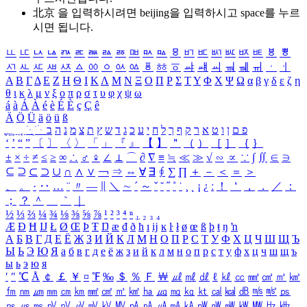
北京 을 입력하시려면
beijing
을 입력하시고 space를 누르
시면 됩니다.
ㅥ
ㅦ
ㅧ
ㅨ
ㅩ
ㅪ
ㅫ
ㅬ
ㅭ
ㅮ
ㅯ
ㅰ
ㅱ
ㅲ
ㅳ
ㅴ
ㅵ
ㅶ
ㅷ
ㅸ
ㅹ
ㅺ
ㅻ
ㅼ
ㅽ
ㅾ
ㅿ
ㆀ
ㆁ
ㆂ
ㆃ
ㆄ
ㆅ
ㆆ
ㆇ
ㆈ
ㆉ
ㆊ
ㆋ
ㆌ
ㆍ
ㆎ
Α
Β
Γ
Δ
Ε
Ζ
Η
Θ
Ι
Κ
Λ
Μ
Ν
Ξ
Ο
Π
Ρ
Σ
Τ
Υ
Φ
Χ
Ψ
Ω
α
β
γ
δ
ε
ζ
η
θ
ι
κ
λ
μ
ν
ξ
ο
π
ρ
σ
τ
υ
φ
χ
ψ
ω
á
à
Á
À
é
è
É
È
ç
Ç
ê
Ä
Ö
Ü
ä
ö
ü
ß
ְ
ֳ
ֲ
ֱ
ָ
ַ
ֵ
ֶ
ִ
ֹ
ּ
ֻ
ׂ
ׁ
ּ
ב
ה
נ
מ
צ
ת
ץ
ש
ד
ג
כ
ע
י
ח
ל
ך
ף
ק
ר
א
ט
ו
ן
ם
פ
‘
’
“
”
〔
〕
〈
〉
「
」
『
』
【
】
＂
（
）
［
］
｛
｝
±
×
÷
≠
≤
≥
∞
∴
♂
♀
∠
⊥
⌒
∂
∇
≡
≒
≪
≫
√
∽
∝
∵
∫
∬
∈
∋
⊆
⊇
⊂
⊃
∪
∩
∧
∨
￢
⇒
⇔
∀
∃
∮
∑
∏
＋
－
＜
＝
＞
、
。
·
‥
…
¨
〃
―
∥
＼
∼
´
～
ˇ
˘
˝
˚
˙
¸
˛
¡
¿
ː
！
＇
，
．
／
：
；
？
＾
＿
｀
｜
½
⅓
⅔
¼
¾
⅛
⅜
⅝
⅞
¹
²
³
⁴
ⁿ
₁
₂
₃
₄
Æ
Ð
Ħ
Ĳ
Ł
Ø
Œ
Þ
Ŧ
Ŋ
æ
đ
ð
ħ
ı
ĳ
ĸ
ŀ
ł
ø
œ
ß
þ
ŧ
ŋ
ŉ
А
Б
В
Г
Д
Е
Ё
Ж
З
И
Й
К
Л
М
Н
О
П
Р
С
Т
У
Ф
Х
Ц
Ч
Ш
Щ
Ъ
Ы
Ь
Э
Ю
Я
а
б
в
г
д
е
ё
ж
з
и
й
к
л
м
н
о
п
р
с
т
у
ф
х
ц
ч
ш
щ
ъ
ы
ь
э
ю
я
′
″
℃
Å
￠
￡
￥
¤
℉
‰
＄
％
Ｆ
￦
㎕
㎖
㎗
ℓ
㎘
㏄
㎣
㎤
㎥
㎦
㎙
㎚
㎛
㎜
㎝
㎞
㎟
㎠
㎡
㎢
㏊
㎍
㎎
㎏
㏏
㎈
㎉
㏈
㎧
㎨
㎰
㎱
㎲
㎳
㎴
㎵
㎶
㎷
㎸
㎹
㎀
㎁
㎂
㎃
㎄
㎺
㎻
㎽
㎾
㎿
㎐
㎑