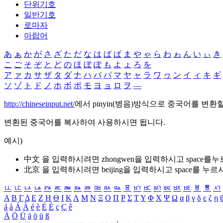
단위기호
일반기호
로마자
아랍어
あ
ぁ
か
が
さ
ざ
た
だ
な
は
ば
ぱ
ま
や
ゃ
ら
わ
ゎ
ん
い
ぃ
き
こ
ご
そ
ぞ
と
ど
の
ほ
ぼ
ぽ
も
よ
ょ
ろ
を
ア
ァ
カ
サ
ザ
タ
ダ
ナ
ハ
バ
パ
マ
ヤ
ャ
ラ
ワ
ヮ
ン
イ
ィ
キ
ギ
ソ
ゾ
ト
ド
ノ
ホ
ボ
ポ
モ
ヨ
ョ
ロ
ヲ
―
http://chineseinput.net/
에서 pinyin(병음)방식으로 중국어를 변환
변환된 중국어를 복사하여 사용하시면 됩니다.
예시)
中文 을 입력하시려면
zhongwen
을 입력하시고 space를
北京 을 입력하시려면
beijing
을 입력하시고 space를 누르
ㅥ
ㅦ
ㅧ
ㅨ
ㅩ
ㅪ
ㅫ
ㅬ
ㅭ
ㅮ
ㅯ
ㅰ
ㅱ
ㅲ
ㅳ
ㅴ
ㅵ
ㅶ
ㅷ
ㅸ
ㅹ
ㅺ
Α
Β
Γ
Δ
Ε
Ζ
Η
Θ
Ι
Κ
Λ
Μ
Ν
Ξ
Ο
Π
Ρ
Σ
Τ
Υ
Φ
Χ
Ψ
Ω
α
β
γ
δ
ε
ζ
η
á
à
Á
À
é
è
É
È
ç
Ç
ê
Ä
Ö
Ü
ä
ö
ü
ß