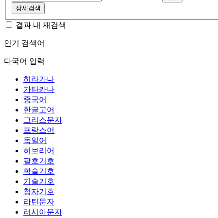
상세검색
결과 내 재검색
인기 검색어
다국어 입력
히라가나
가타카나
중국어
한글고어
그리스문자
프랑스어
독일어
히브리어
괄호기호
학술기호
기술기호
첨자기호
라틴문자
러시아문자