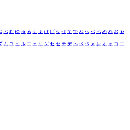
ぶ
ぷ
む
ゆ
ゅ
る
え
ぇ
け
げ
せ
ぜ
て
で
ね
へ
べ
ぺ
め
れ
お
ぉ
プ
ム
ユ
ュ
ル
エ
ェ
ケ
ゲ
セ
ゼ
テ
デ
ヘ
ベ
ペ
メ
レ
オ
ォ
コ
ゴ