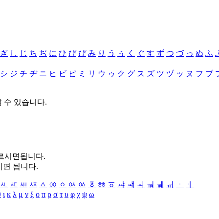
ぎ
し
じ
ち
ぢ
に
ひ
び
ぴ
み
り
う
ぅ
く
ぐ
す
ず
つ
づ
っ
ぬ
ふ
シ
ジ
チ
ヂ
ニ
ヒ
ビ
ピ
ミ
リ
ウ
ゥ
ク
グ
ス
ズ
ツ
ヅ
ッ
ヌ
フ
ブ
할 수 있습니다.
누르시면됩니다.
시면 됩니다.
ㅻ
ㅼ
ㅽ
ㅾ
ㅿ
ㆀ
ㆁ
ㆂ
ㆃ
ㆄ
ㆅ
ㆆ
ㆇ
ㆈ
ㆉ
ㆊ
ㆋ
ㆌ
ㆍ
ㆎ
θ
ι
κ
λ
μ
ν
ξ
ο
π
ρ
σ
τ
υ
φ
χ
ψ
ω