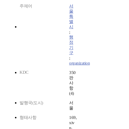
주제어
서
울
특
별
시
;
행
정
기
구
;
organization
KDC
350
판
사
항
(4)
발행국(도시)
서
울
형태사항
169,
xiv
p.