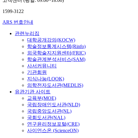
고객센터 (평일: 09:00~18:00)
1599-3122
ARS 번호안내
관련누리집
대학공개강의(KOCW)
학술정보통계시스템(Rinfo)
외국학술지지원센터(FRIC)
학술관계분석서비스(SAM)
사서커뮤니티
기관회원
지식나눔(LOOK)
의학전자도서관(MEDLIS)
유관기관 사이트
교육부(MOE)
국립장애인도서관(NLD)
국립중앙도서관(NL)
국회도서관(NAL)
연구윤리정보포털(CRE)
사이언스온 (ScienceON)