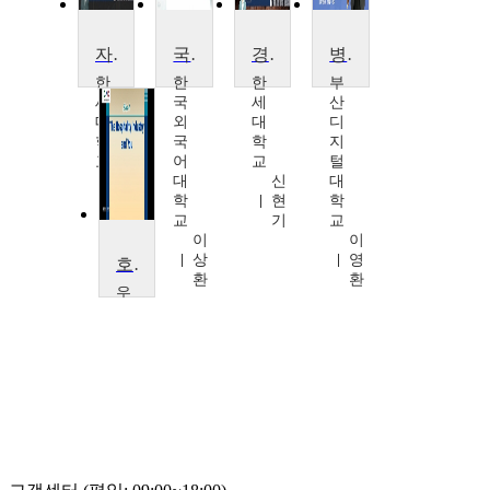
자치경찰론
국제기구
경찰조직관리
병원행정 및 조직관리
한
한
한
부
세
국
세
산
대
외
대
디
학
국
학
지
교
어
교
털
신
대
신
대
현
학
현
학
기
교
기
교
이
이
상
영
호텔의 환대 산업에 대한 소개
환
환
우
송
대
학
교
ALAA NIMER
ABUKHALIFEH