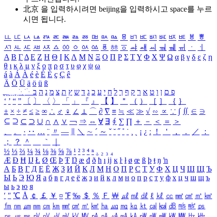
北京 을 입력하시려면
beijing
을 입력하시고 space를 누르
시면 됩니다.
ㅥ
ㅦ
ㅧ
ㅨ
ㅩ
ㅪ
ㅫ
ㅬ
ㅭ
ㅮ
ㅯ
ㅰ
ㅱ
ㅲ
ㅳ
ㅴ
ㅵ
ㅶ
ㅷ
ㅸ
ㅹ
ㅺ
ㅻ
ㅼ
ㅽ
ㅾ
ㅿ
ㆀ
ㆁ
ㆂ
ㆃ
ㆄ
ㆅ
ㆆ
ㆇ
ㆈ
ㆉ
ㆊ
ㆋ
ㆌ
ㆍ
ㆎ
Α
Β
Γ
Δ
Ε
Ζ
Η
Θ
Ι
Κ
Λ
Μ
Ν
Ξ
Ο
Π
Ρ
Σ
Τ
Υ
Φ
Χ
Ψ
Ω
α
β
γ
δ
ε
ζ
η
θ
ι
κ
λ
μ
ν
ξ
ο
π
ρ
σ
τ
υ
φ
χ
ψ
ω
á
à
Á
À
é
è
É
È
ç
Ç
ê
Ä
Ö
Ü
ä
ö
ü
ß
ְ
ֳ
ֲ
ֱ
ָ
ַ
ֵ
ֶ
ִ
ֹ
ּ
ֻ
ׂ
ׁ
ּ
ב
ה
נ
מ
צ
ת
ץ
ש
ד
ג
כ
ע
י
ח
ל
ך
ף
ק
ר
א
ט
ו
ן
ם
פ
‘
’
“
”
〔
〕
〈
〉
「
」
『
』
【
】
＂
（
）
［
］
｛
｝
±
×
÷
≠
≤
≥
∞
∴
♂
♀
∠
⊥
⌒
∂
∇
≡
≒
≪
≫
√
∽
∝
∵
∫
∬
∈
∋
⊆
⊇
⊂
⊃
∪
∩
∧
∨
￢
⇒
⇔
∀
∃
∮
∑
∏
＋
－
＜
＝
＞
、
。
·
‥
…
¨
〃
―
∥
＼
∼
´
～
ˇ
˘
˝
˚
˙
¸
˛
¡
¿
ː
！
＇
，
．
／
：
；
？
＾
＿
｀
｜
½
⅓
⅔
¼
¾
⅛
⅜
⅝
⅞
¹
²
³
⁴
ⁿ
₁
₂
₃
₄
Æ
Ð
Ħ
Ĳ
Ł
Ø
Œ
Þ
Ŧ
Ŋ
æ
đ
ð
ħ
ı
ĳ
ĸ
ŀ
ł
ø
œ
ß
þ
ŧ
ŋ
ŉ
А
Б
В
Г
Д
Е
Ё
Ж
З
И
Й
К
Л
М
Н
О
П
Р
С
Т
У
Ф
Х
Ц
Ч
Ш
Щ
Ъ
Ы
Ь
Э
Ю
Я
а
б
в
г
д
е
ё
ж
з
и
й
к
л
м
н
о
п
р
с
т
у
ф
х
ц
ч
ш
щ
ъ
ы
ь
э
ю
я
′
″
℃
Å
￠
￡
￥
¤
℉
‰
＄
％
Ｆ
￦
㎕
㎖
㎗
ℓ
㎘
㏄
㎣
㎤
㎥
㎦
㎙
㎚
㎛
㎜
㎝
㎞
㎟
㎠
㎡
㎢
㏊
㎍
㎎
㎏
㏏
㎈
㎉
㏈
㎧
㎨
㎰
㎱
㎲
㎳
㎴
㎵
㎶
㎷
㎸
㎹
㎀
㎁
㎂
㎃
㎄
㎺
㎻
㎽
㎾
㎿
㎐
㎑