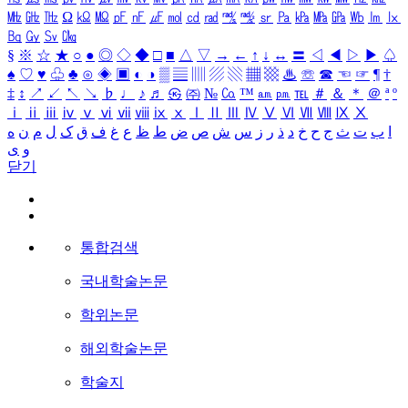
㎒
㎓
㎔
Ω
㏀
㏁
㎊
㎋
㎌
㏖
㏅
㎭
㎮
㎯
㏛
㎩
㎪
㎫
㎬
㏝
㏐
㏓
㏃
㏉
㏜
㏆
§
※
☆
★
○
●
◎
◇
◆
□
■
△
▽
→
←
↑
↓
↔
〓
◁
◀
▷
▶
♤
♠
♡
♥
♧
♣
⊙
◈
▣
◐
◑
▒
▤
▥
▨
▧
▦
▩
♨
☏
☎
☜
☞
¶
†
‡
↕
↗
↙
↖
↘
♭
♩
♪
♬
㉿
㈜
№
㏇
™
㏂
㏘
℡
＃
＆
＊
＠
ª
º
ⅰ
ⅱ
ⅲ
ⅳ
ⅴ
ⅵ
ⅶ
ⅷ
ⅸ
ⅹ
Ⅰ
Ⅱ
Ⅲ
Ⅳ
Ⅴ
Ⅵ
Ⅶ
Ⅷ
Ⅸ
Ⅹ
ا
ب
ت
ث
ج
ح
خ
د
ذ
ر
ز
س
ش
ص
ض
ط
ظ
ع
غ
ف
ق
ک
ل
م
ن
ه
و
ی
닫기
통합검색
국내학술논문
학위논문
해외학술논문
학술지