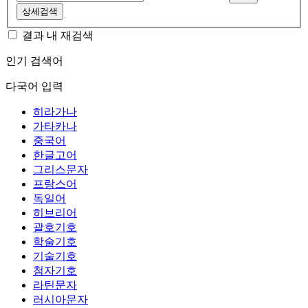
상세검색
결과 내 재검색
인기 검색어
다국어 입력
히라가나
가타카나
중국어
한글고어
그리스문자
프랑스어
독일어
히브리어
괄호기호
학술기호
기술기호
첨자기호
라틴문자
러시아문자