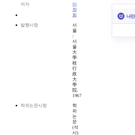
저자
이
창
희
나만
발행사항
서
울
:
서
울
大
學
校
行
政
大
學
院,
1967
학위논문사항
학
위
논
문
(석
사)