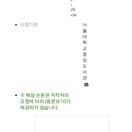
;
26
cm.
소장기관
서
울
대
학
교
중
앙
도
서
관
※ 해당 논문은 저작자의
요청에 따라 [원문보기]가
제공되지 않습니다.