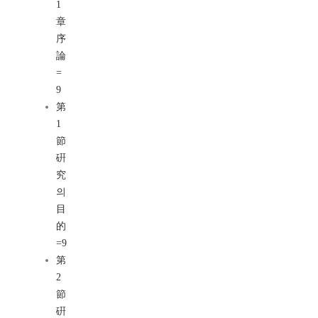
1
章
序
論
=
9
第
1
節
硏
究
의
目
的
=9
第
2
節
硏