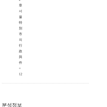
章
서
울
特
別
市
의
行
政
與
件
=
12
분석정보