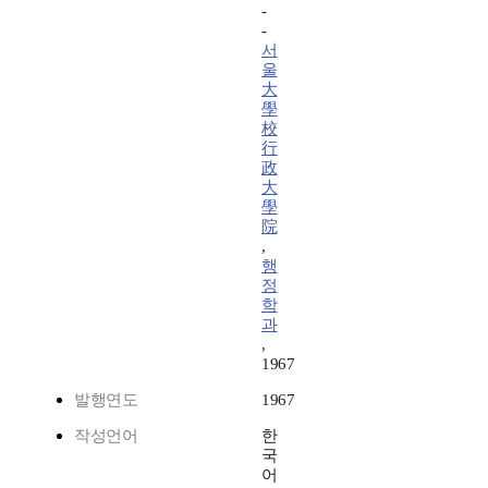
-
-
서
울
大
學
校
行
政
大
學
院
,
행
정
학
과
,
1967
발행연도
1967
작성언어
한
국
어