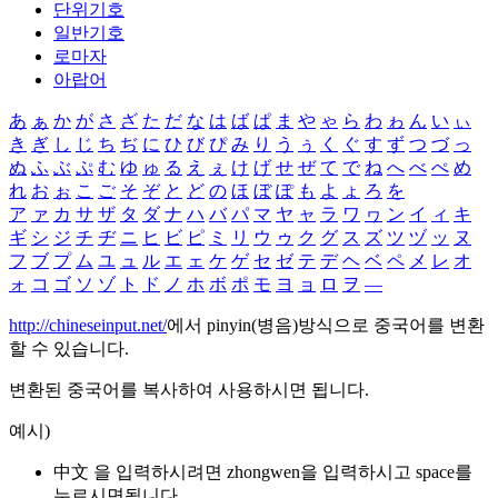
단위기호
일반기호
로마자
아랍어
あ
ぁ
か
が
さ
ざ
た
だ
な
は
ば
ぱ
ま
や
ゃ
ら
わ
ゎ
ん
い
ぃ
き
ぎ
し
じ
ち
ぢ
に
ひ
び
ぴ
み
り
う
ぅ
く
ぐ
す
ず
つ
づ
っ
ぬ
ふ
ぶ
ぷ
む
ゆ
ゅ
る
え
ぇ
け
げ
せ
ぜ
て
で
ね
へ
べ
ぺ
め
れ
お
ぉ
こ
ご
そ
ぞ
と
ど
の
ほ
ぼ
ぽ
も
よ
ょ
ろ
を
ア
ァ
カ
サ
ザ
タ
ダ
ナ
ハ
バ
パ
マ
ヤ
ャ
ラ
ワ
ヮ
ン
イ
ィ
キ
ギ
シ
ジ
チ
ヂ
ニ
ヒ
ビ
ピ
ミ
リ
ウ
ゥ
ク
グ
ス
ズ
ツ
ヅ
ッ
ヌ
フ
ブ
プ
ム
ユ
ュ
ル
エ
ェ
ケ
ゲ
セ
ゼ
テ
デ
ヘ
ベ
ペ
メ
レ
オ
ォ
コ
ゴ
ソ
ゾ
ト
ド
ノ
ホ
ボ
ポ
モ
ヨ
ョ
ロ
ヲ
―
http://chineseinput.net/
에서 pinyin(병음)방식으로 중국어를 변환
할 수 있습니다.
변환된 중국어를 복사하여 사용하시면 됩니다.
예시)
中文 을 입력하시려면
zhongwen
을 입력하시고 space를
누르시면됩니다.