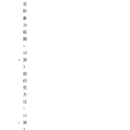
究
對
象
과
範
圍
=
10
第
3
節
硏
究
方
法
=
11
第
2