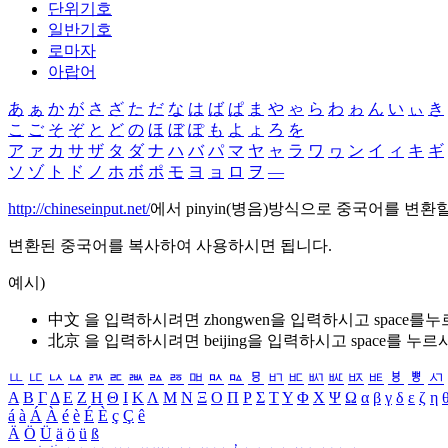
단위기호
일반기호
로마자
아랍어
あ
ぁ
か
が
さ
ざ
た
だ
な
は
ば
ぱ
ま
や
ゃ
ら
わ
ゎ
ん
い
ぃ
き
こ
ご
そ
ぞ
と
ど
の
ほ
ぼ
ぽ
も
よ
ょ
ろ
を
ア
ァ
カ
サ
ザ
タ
ダ
ナ
ハ
バ
パ
マ
ヤ
ャ
ラ
ワ
ヮ
ン
イ
ィ
キ
ギ
ソ
ゾ
ト
ド
ノ
ホ
ボ
ポ
モ
ヨ
ョ
ロ
ヲ
―
http://chineseinput.net/
에서 pinyin(병음)방식으로 중국어를 변환
변환된 중국어를 복사하여 사용하시면 됩니다.
예시)
中文 을 입력하시려면
zhongwen
을 입력하시고 space를
北京 을 입력하시려면
beijing
을 입력하시고 space를 누르
ㅥ
ㅦ
ㅧ
ㅨ
ㅩ
ㅪ
ㅫ
ㅬ
ㅭ
ㅮ
ㅯ
ㅰ
ㅱ
ㅲ
ㅳ
ㅴ
ㅵ
ㅶ
ㅷ
ㅸ
ㅹ
ㅺ
Α
Β
Γ
Δ
Ε
Ζ
Η
Θ
Ι
Κ
Λ
Μ
Ν
Ξ
Ο
Π
Ρ
Σ
Τ
Υ
Φ
Χ
Ψ
Ω
α
β
γ
δ
ε
ζ
η
á
à
Á
À
é
è
É
È
ç
Ç
ê
Ä
Ö
Ü
ä
ö
ü
ß