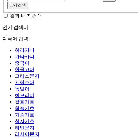
상세검색
결과 내 재검색
인기 검색어
다국어 입력
히라가나
가타카나
중국어
한글고어
그리스문자
프랑스어
독일어
히브리어
괄호기호
학술기호
기술기호
첨자기호
라틴문자
러시아문자