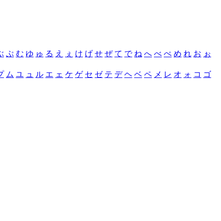
ぶ
ぷ
む
ゆ
ゅ
る
え
ぇ
け
げ
せ
ぜ
て
で
ね
へ
べ
ぺ
め
れ
お
ぉ
プ
ム
ユ
ュ
ル
エ
ェ
ケ
ゲ
セ
ゼ
テ
デ
ヘ
ベ
ペ
メ
レ
オ
ォ
コ
ゴ