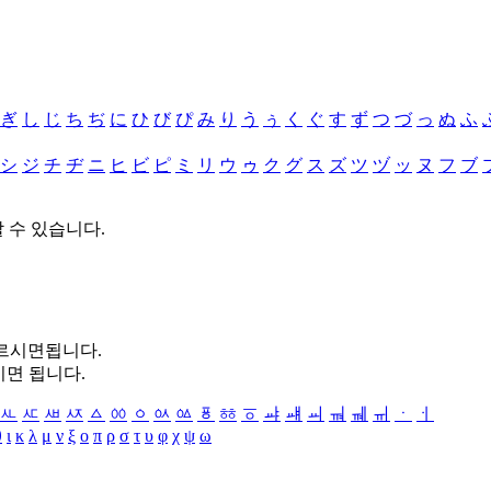
ぎ
し
じ
ち
ぢ
に
ひ
び
ぴ
み
り
う
ぅ
く
ぐ
す
ず
つ
づ
っ
ぬ
ふ
シ
ジ
チ
ヂ
ニ
ヒ
ビ
ピ
ミ
リ
ウ
ゥ
ク
グ
ス
ズ
ツ
ヅ
ッ
ヌ
フ
ブ
할 수 있습니다.
누르시면됩니다.
시면 됩니다.
ㅻ
ㅼ
ㅽ
ㅾ
ㅿ
ㆀ
ㆁ
ㆂ
ㆃ
ㆄ
ㆅ
ㆆ
ㆇ
ㆈ
ㆉ
ㆊ
ㆋ
ㆌ
ㆍ
ㆎ
θ
ι
κ
λ
μ
ν
ξ
ο
π
ρ
σ
τ
υ
φ
χ
ψ
ω