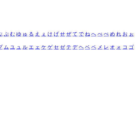
ぶ
ぷ
む
ゆ
ゅ
る
え
ぇ
け
げ
せ
ぜ
て
で
ね
へ
べ
ぺ
め
れ
お
ぉ
プ
ム
ユ
ュ
ル
エ
ェ
ケ
ゲ
セ
ゼ
テ
デ
ヘ
ベ
ペ
メ
レ
オ
ォ
コ
ゴ