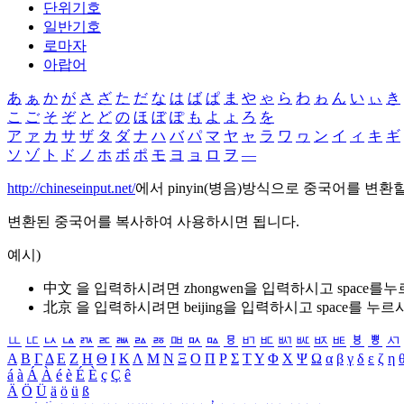
단위기호
일반기호
로마자
아랍어
あ
ぁ
か
が
さ
ざ
た
だ
な
は
ば
ぱ
ま
や
ゃ
ら
わ
ゎ
ん
い
ぃ
き
こ
ご
そ
ぞ
と
ど
の
ほ
ぼ
ぽ
も
よ
ょ
ろ
を
ア
ァ
カ
サ
ザ
タ
ダ
ナ
ハ
バ
パ
マ
ヤ
ャ
ラ
ワ
ヮ
ン
イ
ィ
キ
ギ
ソ
ゾ
ト
ド
ノ
ホ
ボ
ポ
モ
ヨ
ョ
ロ
ヲ
―
http://chineseinput.net/
에서 pinyin(병음)방식으로 중국어를 변환
변환된 중국어를 복사하여 사용하시면 됩니다.
예시)
中文 을 입력하시려면
zhongwen
을 입력하시고 space를
北京 을 입력하시려면
beijing
을 입력하시고 space를 누르
ㅥ
ㅦ
ㅧ
ㅨ
ㅩ
ㅪ
ㅫ
ㅬ
ㅭ
ㅮ
ㅯ
ㅰ
ㅱ
ㅲ
ㅳ
ㅴ
ㅵ
ㅶ
ㅷ
ㅸ
ㅹ
ㅺ
Α
Β
Γ
Δ
Ε
Ζ
Η
Θ
Ι
Κ
Λ
Μ
Ν
Ξ
Ο
Π
Ρ
Σ
Τ
Υ
Φ
Χ
Ψ
Ω
α
β
γ
δ
ε
ζ
η
á
à
Á
À
é
è
É
È
ç
Ç
ê
Ä
Ö
Ü
ä
ö
ü
ß