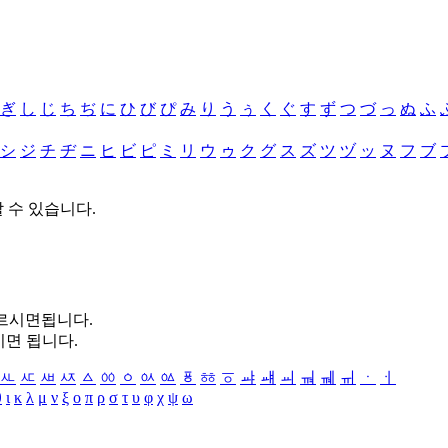
ぎ
し
じ
ち
ぢ
に
ひ
び
ぴ
み
り
う
ぅ
く
ぐ
す
ず
つ
づ
っ
ぬ
ふ
シ
ジ
チ
ヂ
ニ
ヒ
ビ
ピ
ミ
リ
ウ
ゥ
ク
グ
ス
ズ
ツ
ヅ
ッ
ヌ
フ
ブ
할 수 있습니다.
누르시면됩니다.
시면 됩니다.
ㅻ
ㅼ
ㅽ
ㅾ
ㅿ
ㆀ
ㆁ
ㆂ
ㆃ
ㆄ
ㆅ
ㆆ
ㆇ
ㆈ
ㆉ
ㆊ
ㆋ
ㆌ
ㆍ
ㆎ
θ
ι
κ
λ
μ
ν
ξ
ο
π
ρ
σ
τ
υ
φ
χ
ψ
ω