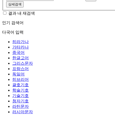
상세검색
결과 내 재검색
인기 검색어
다국어 입력
히라가나
가타카나
중국어
한글고어
그리스문자
프랑스어
독일어
히브리어
괄호기호
학술기호
기술기호
첨자기호
라틴문자
러시아문자