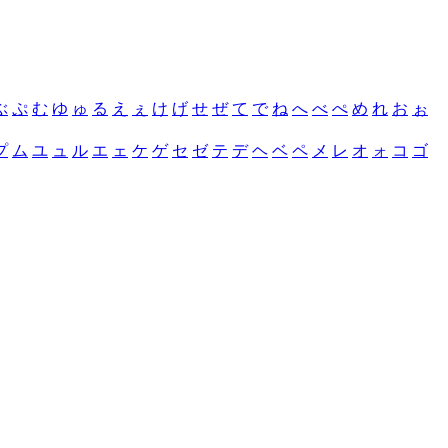
ぶ
ぷ
む
ゆ
ゅ
る
え
ぇ
け
げ
せ
ぜ
て
で
ね
へ
べ
ぺ
め
れ
お
ぉ
プ
ム
ユ
ュ
ル
エ
ェ
ケ
ゲ
セ
ゼ
テ
デ
ヘ
ベ
ペ
メ
レ
オ
ォ
コ
ゴ