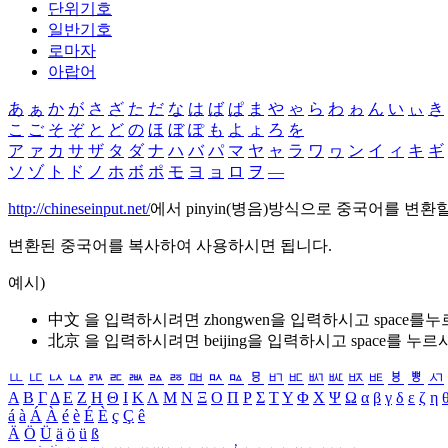
단위기호
일반기호
로마자
아랍어
あ
ぁ
か
が
さ
ざ
た
だ
な
は
ば
ぱ
ま
や
ゃ
ら
わ
ゎ
ん
い
ぃ
き
こ
ご
そ
ぞ
と
ど
の
ほ
ぼ
ぽ
も
よ
ょ
ろ
を
ア
ァ
カ
サ
ザ
タ
ダ
ナ
ハ
バ
パ
マ
ヤ
ャ
ラ
ワ
ヮ
ン
イ
ィ
キ
ギ
ソ
ゾ
ト
ド
ノ
ホ
ボ
ポ
モ
ヨ
ョ
ロ
ヲ
―
http://chineseinput.net/
에서 pinyin(병음)방식으로 중국어를 변환
변환된 중국어를 복사하여 사용하시면 됩니다.
예시)
中文 을 입력하시려면
zhongwen
을 입력하시고 space를
北京 을 입력하시려면
beijing
을 입력하시고 space를 누르
ㅥ
ㅦ
ㅧ
ㅨ
ㅩ
ㅪ
ㅫ
ㅬ
ㅭ
ㅮ
ㅯ
ㅰ
ㅱ
ㅲ
ㅳ
ㅴ
ㅵ
ㅶ
ㅷ
ㅸ
ㅹ
ㅺ
Α
Β
Γ
Δ
Ε
Ζ
Η
Θ
Ι
Κ
Λ
Μ
Ν
Ξ
Ο
Π
Ρ
Σ
Τ
Υ
Φ
Χ
Ψ
Ω
α
β
γ
δ
ε
ζ
η
á
à
Á
À
é
è
É
È
ç
Ç
ê
Ä
Ö
Ü
ä
ö
ü
ß