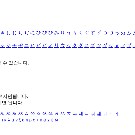
ぎ
し
じ
ち
ぢ
に
ひ
び
ぴ
み
り
う
ぅ
く
ぐ
す
ず
つ
づ
っ
ぬ
ふ
シ
ジ
チ
ヂ
ニ
ヒ
ビ
ピ
ミ
リ
ウ
ゥ
ク
グ
ス
ズ
ツ
ヅ
ッ
ヌ
フ
ブ
할 수 있습니다.
누르시면됩니다.
시면 됩니다.
ㅻ
ㅼ
ㅽ
ㅾ
ㅿ
ㆀ
ㆁ
ㆂ
ㆃ
ㆄ
ㆅ
ㆆ
ㆇ
ㆈ
ㆉ
ㆊ
ㆋ
ㆌ
ㆍ
ㆎ
θ
ι
κ
λ
μ
ν
ξ
ο
π
ρ
σ
τ
υ
φ
χ
ψ
ω