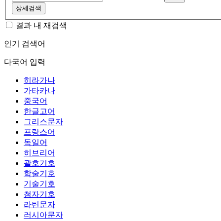
상세검색
결과 내 재검색
인기 검색어
다국어 입력
히라가나
가타카나
중국어
한글고어
그리스문자
프랑스어
독일어
히브리어
괄호기호
학술기호
기술기호
첨자기호
라틴문자
러시아문자