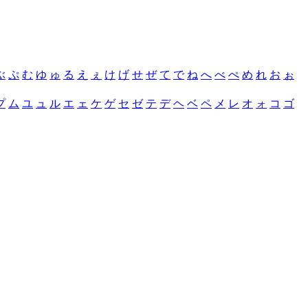
ぶ
ぷ
む
ゆ
ゅ
る
え
ぇ
け
げ
せ
ぜ
て
で
ね
へ
べ
ぺ
め
れ
お
ぉ
プ
ム
ユ
ュ
ル
エ
ェ
ケ
ゲ
セ
ゼ
テ
デ
ヘ
ベ
ペ
メ
レ
オ
ォ
コ
ゴ