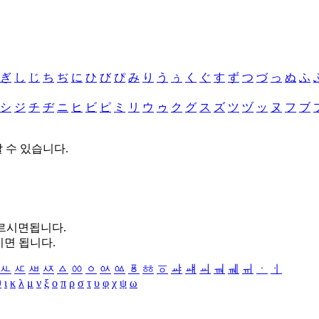
ぎ
し
じ
ち
ぢ
に
ひ
び
ぴ
み
り
う
ぅ
く
ぐ
す
ず
つ
づ
っ
ぬ
ふ
シ
ジ
チ
ヂ
ニ
ヒ
ビ
ピ
ミ
リ
ウ
ゥ
ク
グ
ス
ズ
ツ
ヅ
ッ
ヌ
フ
ブ
할 수 있습니다.
누르시면됩니다.
시면 됩니다.
ㅻ
ㅼ
ㅽ
ㅾ
ㅿ
ㆀ
ㆁ
ㆂ
ㆃ
ㆄ
ㆅ
ㆆ
ㆇ
ㆈ
ㆉ
ㆊ
ㆋ
ㆌ
ㆍ
ㆎ
θ
ι
κ
λ
μ
ν
ξ
ο
π
ρ
σ
τ
υ
φ
χ
ψ
ω