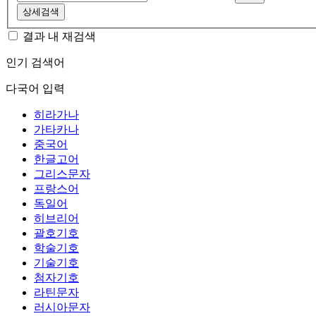
상세검색
결과 내 재검색
인기 검색어
다국어 입력
히라가나
가타카나
중국어
한글고어
그리스문자
프랑스어
독일어
히브리어
괄호기호
학술기호
기술기호
첨자기호
라틴문자
러시아문자