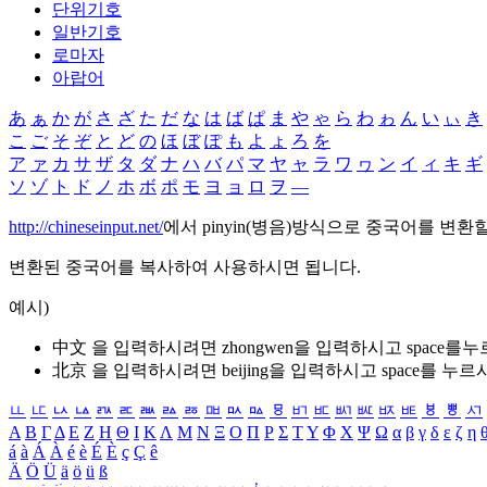
단위기호
일반기호
로마자
아랍어
あ
ぁ
か
が
さ
ざ
た
だ
な
は
ば
ぱ
ま
や
ゃ
ら
わ
ゎ
ん
い
ぃ
き
こ
ご
そ
ぞ
と
ど
の
ほ
ぼ
ぽ
も
よ
ょ
ろ
を
ア
ァ
カ
サ
ザ
タ
ダ
ナ
ハ
バ
パ
マ
ヤ
ャ
ラ
ワ
ヮ
ン
イ
ィ
キ
ギ
ソ
ゾ
ト
ド
ノ
ホ
ボ
ポ
モ
ヨ
ョ
ロ
ヲ
―
http://chineseinput.net/
에서 pinyin(병음)방식으로 중국어를 변환
변환된 중국어를 복사하여 사용하시면 됩니다.
예시)
中文 을 입력하시려면
zhongwen
을 입력하시고 space를
北京 을 입력하시려면
beijing
을 입력하시고 space를 누르
ㅥ
ㅦ
ㅧ
ㅨ
ㅩ
ㅪ
ㅫ
ㅬ
ㅭ
ㅮ
ㅯ
ㅰ
ㅱ
ㅲ
ㅳ
ㅴ
ㅵ
ㅶ
ㅷ
ㅸ
ㅹ
ㅺ
Α
Β
Γ
Δ
Ε
Ζ
Η
Θ
Ι
Κ
Λ
Μ
Ν
Ξ
Ο
Π
Ρ
Σ
Τ
Υ
Φ
Χ
Ψ
Ω
α
β
γ
δ
ε
ζ
η
á
à
Á
À
é
è
É
È
ç
Ç
ê
Ä
Ö
Ü
ä
ö
ü
ß