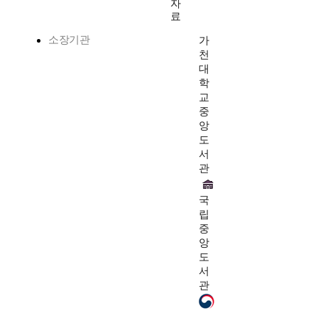
자
료
소장기관
가
천
대
학
교
중
앙
도
서
관
국
립
중
앙
도
서
관