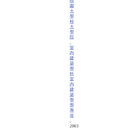
暻
園
大
學
校
大
學
院
,
室
內
建
築
學
科
室
內
建
築
學
學
專
攻
,
2003