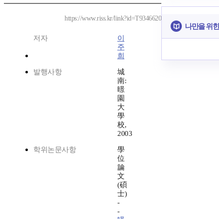
https://www.riss.kr/link?id=T9346620
나만을 위한
저자
이
주
희
발행사항
城
南:
暻
園
大
學
校,
2003
학위논문사항
學
位
論
文
(碩
士)
-
-