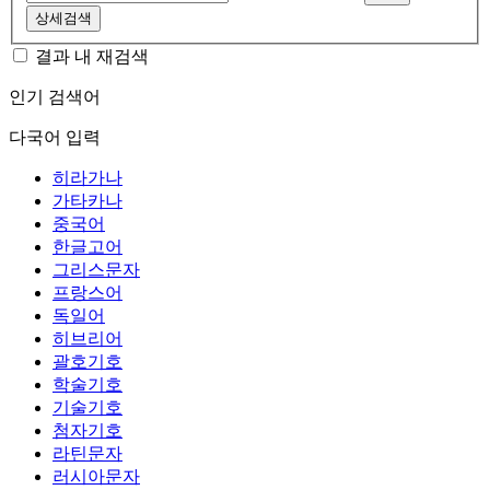
상세검색
결과 내 재검색
인기 검색어
다국어 입력
히라가나
가타카나
중국어
한글고어
그리스문자
프랑스어
독일어
히브리어
괄호기호
학술기호
기술기호
첨자기호
라틴문자
러시아문자