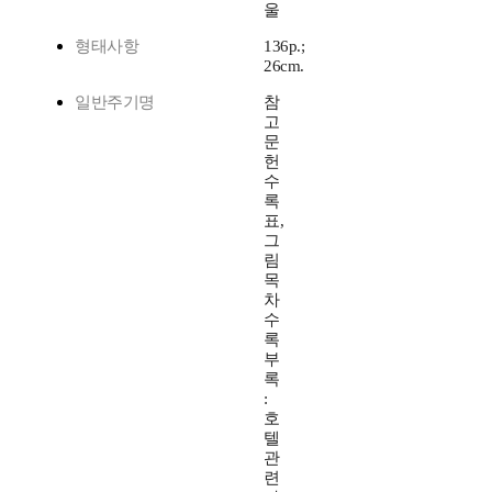
울
형태사항
136p.;
26cm.
일반주기명
참
고
문
헌
수
록
표,
그
림
목
차
수
록
부
록
:
호
텔
관
련