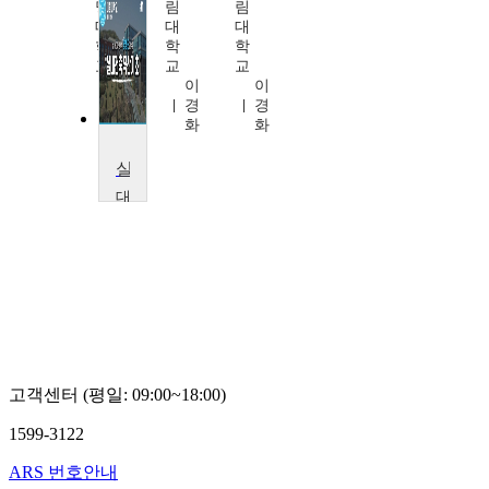
명
림
림
대
대
대
학
학
학
교
교
교
최
이
이
준
경
경
혁
화
화
실내건축적산기초
대
림
대
학
교
양
영
근
고객센터 (평일: 09:00~18:00)
1599-3122
ARS 번호안내