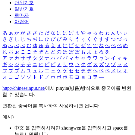
단위기호
일반기호
로마자
아랍어
あ
ぁ
か
が
さ
ざ
た
だ
な
は
ば
ぱ
ま
や
ゃ
ら
わ
ゎ
ん
い
ぃ
き
ぎ
し
じ
ち
ぢ
に
ひ
び
ぴ
み
り
う
ぅ
く
ぐ
す
ず
つ
づ
っ
ぬ
ふ
ぶ
ぷ
む
ゆ
ゅ
る
え
ぇ
け
げ
せ
ぜ
て
で
ね
へ
べ
ぺ
め
れ
お
ぉ
こ
ご
そ
ぞ
と
ど
の
ほ
ぼ
ぽ
も
よ
ょ
ろ
を
ア
ァ
カ
サ
ザ
タ
ダ
ナ
ハ
バ
パ
マ
ヤ
ャ
ラ
ワ
ヮ
ン
イ
ィ
キ
ギ
シ
ジ
チ
ヂ
ニ
ヒ
ビ
ピ
ミ
リ
ウ
ゥ
ク
グ
ス
ズ
ツ
ヅ
ッ
ヌ
フ
ブ
プ
ム
ユ
ュ
ル
エ
ェ
ケ
ゲ
セ
ゼ
テ
デ
ヘ
ベ
ペ
メ
レ
オ
ォ
コ
ゴ
ソ
ゾ
ト
ド
ノ
ホ
ボ
ポ
モ
ヨ
ョ
ロ
ヲ
―
http://chineseinput.net/
에서 pinyin(병음)방식으로 중국어를 변환
할 수 있습니다.
변환된 중국어를 복사하여 사용하시면 됩니다.
예시)
中文 을 입력하시려면
zhongwen
을 입력하시고 space를
누르시면됩니다.