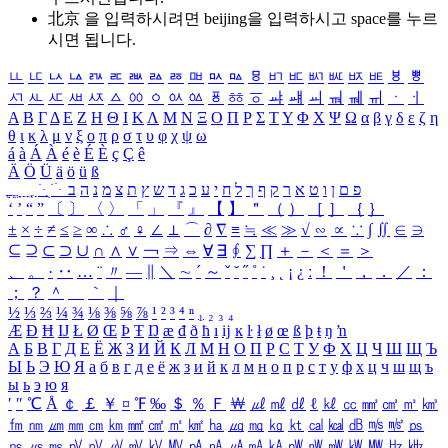
北京 을 입력하시려면
beijing
을 입력하시고 space를 누르
시면 됩니다.
ㅥ
ㅦ
ㅧ
ㅨ
ㅩ
ㅪ
ㅫ
ㅬ
ㅭ
ㅮ
ㅯ
ㅰ
ㅱ
ㅲ
ㅳ
ㅴ
ㅵ
ㅶ
ㅷ
ㅸ
ㅹ
ㅺ
ㅻ
ㅼ
ㅽ
ㅾ
ㅿ
ㆀ
ㆁ
ㆂ
ㆃ
ㆄ
ㆅ
ㆆ
ㆇ
ㆈ
ㆉ
ㆊ
ㆋ
ㆌ
ㆍ
ㆎ
Α
Β
Γ
Δ
Ε
Ζ
Η
Θ
Ι
Κ
Λ
Μ
Ν
Ξ
Ο
Π
Ρ
Σ
Τ
Υ
Φ
Χ
Ψ
Ω
α
β
γ
δ
ε
ζ
η
θ
ι
κ
λ
μ
ν
ξ
ο
π
ρ
σ
τ
υ
φ
χ
ψ
ω
á
à
Á
À
é
è
É
È
ç
Ç
ê
Ä
Ö
Ü
ä
ö
ü
ß
ְ
ֳ
ֲ
ֱ
ָ
ַ
ֵ
ֶ
ִ
ֹ
ּ
ֻ
ׂ
ׁ
ּ
ב
ה
נ
מ
צ
ת
ץ
ש
ד
ג
כ
ע
י
ח
ל
ך
ף
ק
ר
א
ט
ו
ן
ם
פ
‘
’
“
”
〔
〕
〈
〉
「
」
『
』
【
】
＂
（
）
［
］
｛
｝
±
×
÷
≠
≤
≥
∞
∴
♂
♀
∠
⊥
⌒
∂
∇
≡
≒
≪
≫
√
∽
∝
∵
∫
∬
∈
∋
⊆
⊇
⊂
⊃
∪
∩
∧
∨
￢
⇒
⇔
∀
∃
∮
∑
∏
＋
－
＜
＝
＞
、
。
·
‥
…
¨
〃
―
∥
＼
∼
´
～
ˇ
˘
˝
˚
˙
¸
˛
¡
¿
ː
！
＇
，
．
／
：
；
？
＾
＿
｀
｜
½
⅓
⅔
¼
¾
⅛
⅜
⅝
⅞
¹
²
³
⁴
ⁿ
₁
₂
₃
₄
Æ
Ð
Ħ
Ĳ
Ł
Ø
Œ
Þ
Ŧ
Ŋ
æ
đ
ð
ħ
ı
ĳ
ĸ
ŀ
ł
ø
œ
ß
þ
ŧ
ŋ
ŉ
А
Б
В
Г
Д
Е
Ё
Ж
З
И
Й
К
Л
М
Н
О
П
Р
С
Т
У
Ф
Х
Ц
Ч
Ш
Щ
Ъ
Ы
Ь
Э
Ю
Я
а
б
в
г
д
е
ё
ж
з
и
й
к
л
м
н
о
п
р
с
т
у
ф
х
ц
ч
ш
щ
ъ
ы
ь
э
ю
я
′
″
℃
Å
￠
￡
￥
¤
℉
‰
＄
％
Ｆ
￦
㎕
㎖
㎗
ℓ
㎘
㏄
㎣
㎤
㎥
㎦
㎙
㎚
㎛
㎜
㎝
㎞
㎟
㎠
㎡
㎢
㏊
㎍
㎎
㎏
㏏
㎈
㎉
㏈
㎧
㎨
㎰
㎱
㎲
㎳
㎴
㎵
㎶
㎷
㎸
㎹
㎀
㎁
㎂
㎃
㎄
㎺
㎻
㎽
㎾
㎿
㎐
㎑