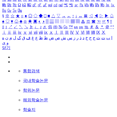
㎒
㎓
㎔
Ω
㏀
㏁
㎊
㎋
㎌
㏖
㏅
㎭
㎮
㎯
㏛
㎩
㎪
㎫
㎬
㏝
㏐
㏓
㏃
㏉
㏜
㏆
§
※
☆
★
○
●
◎
◇
◆
□
■
△
▽
→
←
↑
↓
↔
〓
◁
◀
▷
▶
♤
♠
♡
♥
♧
♣
⊙
◈
▣
◐
◑
▒
▤
▥
▨
▧
▦
▩
♨
☏
☎
☜
☞
¶
†
‡
↕
↗
↙
↖
↘
♭
♩
♪
♬
㉿
㈜
№
㏇
™
㏂
㏘
℡
＃
＆
＊
＠
ª
º
ⅰ
ⅱ
ⅲ
ⅳ
ⅴ
ⅵ
ⅶ
ⅷ
ⅸ
ⅹ
Ⅰ
Ⅱ
Ⅲ
Ⅳ
Ⅴ
Ⅵ
Ⅶ
Ⅷ
Ⅸ
Ⅹ
ا
ب
ت
ث
ج
ح
خ
د
ذ
ر
ز
س
ش
ص
ض
ط
ظ
ع
غ
ف
ق
ک
ل
م
ن
ه
و
ی
닫기
통합검색
국내학술논문
학위논문
해외학술논문
학술지