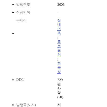
발행연도
2003
작성언어
-
주제어
실
내
건
축
;
물
성
표
현
;
한
국
성
DDC
729
판
사
항
(20)
발행국(도시)
서