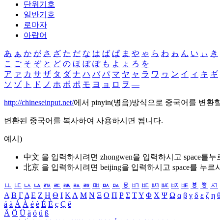
단위기호
일반기호
로마자
아랍어
あ
ぁ
か
が
さ
ざ
た
だ
な
は
ば
ぱ
ま
や
ゃ
ら
わ
ゎ
ん
い
ぃ
き
こ
ご
そ
ぞ
と
ど
の
ほ
ぼ
ぽ
も
よ
ょ
ろ
を
ア
ァ
カ
サ
ザ
タ
ダ
ナ
ハ
バ
パ
マ
ヤ
ャ
ラ
ワ
ヮ
ン
イ
ィ
キ
ギ
ソ
ゾ
ト
ド
ノ
ホ
ボ
ポ
モ
ヨ
ョ
ロ
ヲ
―
http://chineseinput.net/
에서 pinyin(병음)방식으로 중국어를 변환
변환된 중국어를 복사하여 사용하시면 됩니다.
예시)
中文 을 입력하시려면
zhongwen
을 입력하시고 space를
北京 을 입력하시려면
beijing
을 입력하시고 space를 누르
ㅥ
ㅦ
ㅧ
ㅨ
ㅩ
ㅪ
ㅫ
ㅬ
ㅭ
ㅮ
ㅯ
ㅰ
ㅱ
ㅲ
ㅳ
ㅴ
ㅵ
ㅶ
ㅷ
ㅸ
ㅹ
ㅺ
Α
Β
Γ
Δ
Ε
Ζ
Η
Θ
Ι
Κ
Λ
Μ
Ν
Ξ
Ο
Π
Ρ
Σ
Τ
Υ
Φ
Χ
Ψ
Ω
α
β
γ
δ
ε
ζ
η
á
à
Á
À
é
è
É
È
ç
Ç
ê
Ä
Ö
Ü
ä
ö
ü
ß