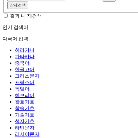
상세검색
결과 내 재검색
인기 검색어
다국어 입력
히라가나
가타카나
중국어
한글고어
그리스문자
프랑스어
독일어
히브리어
괄호기호
학술기호
기술기호
첨자기호
라틴문자
러시아문자