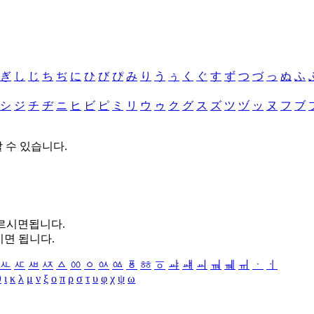
ぎ
し
じ
ち
ぢ
に
ひ
び
ぴ
み
り
う
ぅ
く
ぐ
す
ず
つ
づ
っ
ぬ
ふ
シ
ジ
チ
ヂ
ニ
ヒ
ビ
ピ
ミ
リ
ウ
ゥ
ク
グ
ス
ズ
ツ
ヅ
ッ
ヌ
フ
ブ
할 수 있습니다.
누르시면됩니다.
시면 됩니다.
ㅻ
ㅼ
ㅽ
ㅾ
ㅿ
ㆀ
ㆁ
ㆂ
ㆃ
ㆄ
ㆅ
ㆆ
ㆇ
ㆈ
ㆉ
ㆊ
ㆋ
ㆌ
ㆍ
ㆎ
θ
ι
κ
λ
μ
ν
ξ
ο
π
ρ
σ
τ
υ
φ
χ
ψ
ω