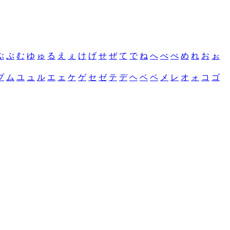
ぶ
ぷ
む
ゆ
ゅ
る
え
ぇ
け
げ
せ
ぜ
て
で
ね
へ
べ
ぺ
め
れ
お
ぉ
プ
ム
ユ
ュ
ル
エ
ェ
ケ
ゲ
セ
ゼ
テ
デ
ヘ
ベ
ペ
メ
レ
オ
ォ
コ
ゴ