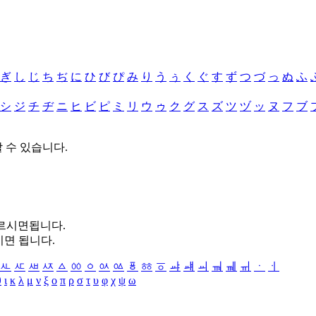
ぎ
し
じ
ち
ぢ
に
ひ
び
ぴ
み
り
う
ぅ
く
ぐ
す
ず
つ
づ
っ
ぬ
ふ
シ
ジ
チ
ヂ
ニ
ヒ
ビ
ピ
ミ
リ
ウ
ゥ
ク
グ
ス
ズ
ツ
ヅ
ッ
ヌ
フ
ブ
할 수 있습니다.
누르시면됩니다.
시면 됩니다.
ㅻ
ㅼ
ㅽ
ㅾ
ㅿ
ㆀ
ㆁ
ㆂ
ㆃ
ㆄ
ㆅ
ㆆ
ㆇ
ㆈ
ㆉ
ㆊ
ㆋ
ㆌ
ㆍ
ㆎ
θ
ι
κ
λ
μ
ν
ξ
ο
π
ρ
σ
τ
υ
φ
χ
ψ
ω