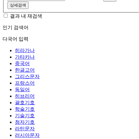
상세검색
결과 내 재검색
인기 검색어
다국어 입력
히라가나
가타카나
중국어
한글고어
그리스문자
프랑스어
독일어
히브리어
괄호기호
학술기호
기술기호
첨자기호
라틴문자
러시아문자