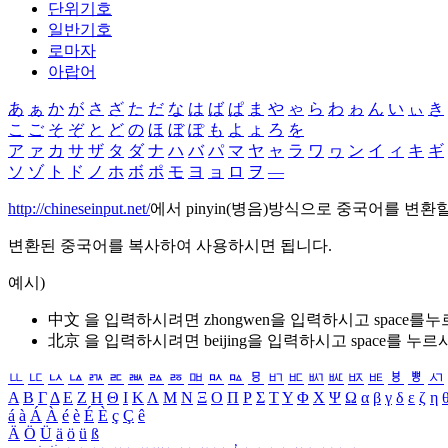
단위기호
일반기호
로마자
아랍어
あ
ぁ
か
が
さ
ざ
た
だ
な
は
ば
ぱ
ま
や
ゃ
ら
わ
ゎ
ん
い
ぃ
き
こ
ご
そ
ぞ
と
ど
の
ほ
ぼ
ぽ
も
よ
ょ
ろ
を
ア
ァ
カ
サ
ザ
タ
ダ
ナ
ハ
バ
パ
マ
ヤ
ャ
ラ
ワ
ヮ
ン
イ
ィ
キ
ギ
ソ
ゾ
ト
ド
ノ
ホ
ボ
ポ
モ
ヨ
ョ
ロ
ヲ
―
http://chineseinput.net/
에서 pinyin(병음)방식으로 중국어를 변환
변환된 중국어를 복사하여 사용하시면 됩니다.
예시)
中文 을 입력하시려면
zhongwen
을 입력하시고 space를
北京 을 입력하시려면
beijing
을 입력하시고 space를 누르
ㅥ
ㅦ
ㅧ
ㅨ
ㅩ
ㅪ
ㅫ
ㅬ
ㅭ
ㅮ
ㅯ
ㅰ
ㅱ
ㅲ
ㅳ
ㅴ
ㅵ
ㅶ
ㅷ
ㅸ
ㅹ
ㅺ
Α
Β
Γ
Δ
Ε
Ζ
Η
Θ
Ι
Κ
Λ
Μ
Ν
Ξ
Ο
Π
Ρ
Σ
Τ
Υ
Φ
Χ
Ψ
Ω
α
β
γ
δ
ε
ζ
η
á
à
Á
À
é
è
É
È
ç
Ç
ê
Ä
Ö
Ü
ä
ö
ü
ß