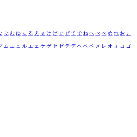
ぶ
ぷ
む
ゆ
ゅ
る
え
ぇ
け
げ
せ
ぜ
て
で
ね
へ
べ
ぺ
め
れ
お
ぉ
プ
ム
ユ
ュ
ル
エ
ェ
ケ
ゲ
セ
ゼ
テ
デ
ヘ
ベ
ペ
メ
レ
オ
ォ
コ
ゴ