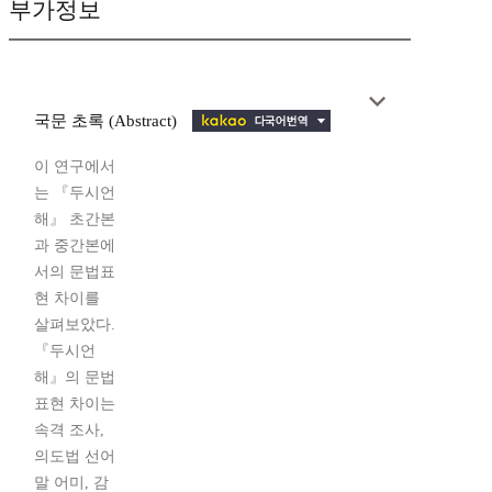
부가정보
국문 초록 (Abstract)
이 연구에서
는 『두시언
해』 초간본
과 중간본에
서의 문법표
현 차이를
살펴보았다.
『두시언
해』의 문법
표현 차이는
속격 조사,
의도법 선어
말 어미, 감