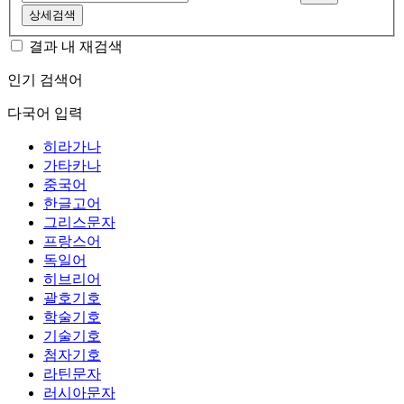
상세검색
결과 내 재검색
인기 검색어
다국어 입력
히라가나
가타카나
중국어
한글고어
그리스문자
프랑스어
독일어
히브리어
괄호기호
학술기호
기술기호
첨자기호
라틴문자
러시아문자