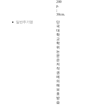
200
p.
;
30cm.
일반주기명
단
국
대
학
교
학
위
논
문
은
저
작
권
에
의
해
보
호
받
습