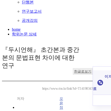
단행본
연구보고서
공개강의
home
학위논문 상세
『두시언해』 초간본과 중간
본의 문법표현 차이에 대한
연구
한글로보기
이 
료
https://www.riss.kr/link?id=T14198343
저자
오
윤
정