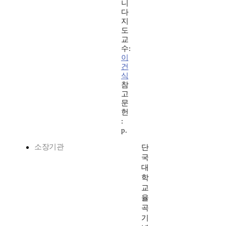
니
다
지
도
교
수:
이
건
식
참
고
문
헌
:
p.
소장기관
단
국
대
학
교
율
곡
기