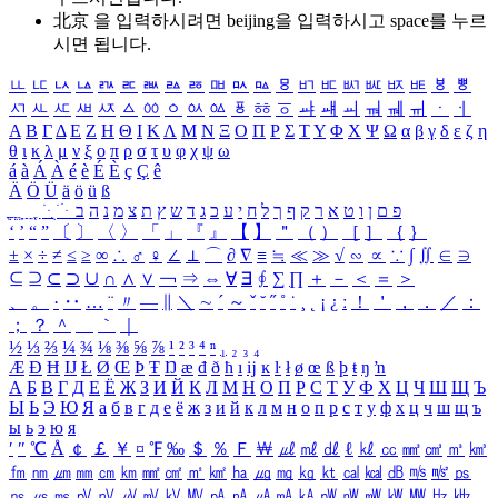
北京 을 입력하시려면
beijing
을 입력하시고 space를 누르
시면 됩니다.
ㅥ
ㅦ
ㅧ
ㅨ
ㅩ
ㅪ
ㅫ
ㅬ
ㅭ
ㅮ
ㅯ
ㅰ
ㅱ
ㅲ
ㅳ
ㅴ
ㅵ
ㅶ
ㅷ
ㅸ
ㅹ
ㅺ
ㅻ
ㅼ
ㅽ
ㅾ
ㅿ
ㆀ
ㆁ
ㆂ
ㆃ
ㆄ
ㆅ
ㆆ
ㆇ
ㆈ
ㆉ
ㆊ
ㆋ
ㆌ
ㆍ
ㆎ
Α
Β
Γ
Δ
Ε
Ζ
Η
Θ
Ι
Κ
Λ
Μ
Ν
Ξ
Ο
Π
Ρ
Σ
Τ
Υ
Φ
Χ
Ψ
Ω
α
β
γ
δ
ε
ζ
η
θ
ι
κ
λ
μ
ν
ξ
ο
π
ρ
σ
τ
υ
φ
χ
ψ
ω
á
à
Á
À
é
è
É
È
ç
Ç
ê
Ä
Ö
Ü
ä
ö
ü
ß
ְ
ֳ
ֲ
ֱ
ָ
ַ
ֵ
ֶ
ִ
ֹ
ּ
ֻ
ׂ
ׁ
ּ
ב
ה
נ
מ
צ
ת
ץ
ש
ד
ג
כ
ע
י
ח
ל
ך
ף
ק
ר
א
ט
ו
ן
ם
פ
‘
’
“
”
〔
〕
〈
〉
「
」
『
』
【
】
＂
（
）
［
］
｛
｝
±
×
÷
≠
≤
≥
∞
∴
♂
♀
∠
⊥
⌒
∂
∇
≡
≒
≪
≫
√
∽
∝
∵
∫
∬
∈
∋
⊆
⊇
⊂
⊃
∪
∩
∧
∨
￢
⇒
⇔
∀
∃
∮
∑
∏
＋
－
＜
＝
＞
、
。
·
‥
…
¨
〃
―
∥
＼
∼
´
～
ˇ
˘
˝
˚
˙
¸
˛
¡
¿
ː
！
＇
，
．
／
：
；
？
＾
＿
｀
｜
½
⅓
⅔
¼
¾
⅛
⅜
⅝
⅞
¹
²
³
⁴
ⁿ
₁
₂
₃
₄
Æ
Ð
Ħ
Ĳ
Ł
Ø
Œ
Þ
Ŧ
Ŋ
æ
đ
ð
ħ
ı
ĳ
ĸ
ŀ
ł
ø
œ
ß
þ
ŧ
ŋ
ŉ
А
Б
В
Г
Д
Е
Ё
Ж
З
И
Й
К
Л
М
Н
О
П
Р
С
Т
У
Ф
Х
Ц
Ч
Ш
Щ
Ъ
Ы
Ь
Э
Ю
Я
а
б
в
г
д
е
ё
ж
з
и
й
к
л
м
н
о
п
р
с
т
у
ф
х
ц
ч
ш
щ
ъ
ы
ь
э
ю
я
′
″
℃
Å
￠
￡
￥
¤
℉
‰
＄
％
Ｆ
￦
㎕
㎖
㎗
ℓ
㎘
㏄
㎣
㎤
㎥
㎦
㎙
㎚
㎛
㎜
㎝
㎞
㎟
㎠
㎡
㎢
㏊
㎍
㎎
㎏
㏏
㎈
㎉
㏈
㎧
㎨
㎰
㎱
㎲
㎳
㎴
㎵
㎶
㎷
㎸
㎹
㎀
㎁
㎂
㎃
㎄
㎺
㎻
㎽
㎾
㎿
㎐
㎑