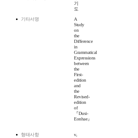
기
도
기타서명
A
Study
on
the
Difference
in
Grammatical
Expressions
between
the
First-
edition
and
the
Revised-
edition
of
『Dusi-
Eonhae』
형태사항
v,