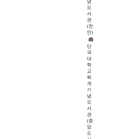
념
도
서
관
(천
안)
단
국
대
학
교
퇴
계
기
념
도
서
관
(중
앙
도