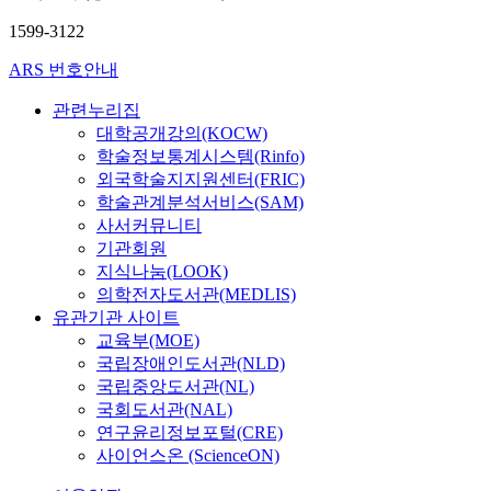
1599-3122
ARS 번호안내
관련누리집
대학공개강의(KOCW)
학술정보통계시스템(Rinfo)
외국학술지지원센터(FRIC)
학술관계분석서비스(SAM)
사서커뮤니티
기관회원
지식나눔(LOOK)
의학전자도서관(MEDLIS)
유관기관 사이트
교육부(MOE)
국립장애인도서관(NLD)
국립중앙도서관(NL)
국회도서관(NAL)
연구윤리정보포털(CRE)
사이언스온 (ScienceON)