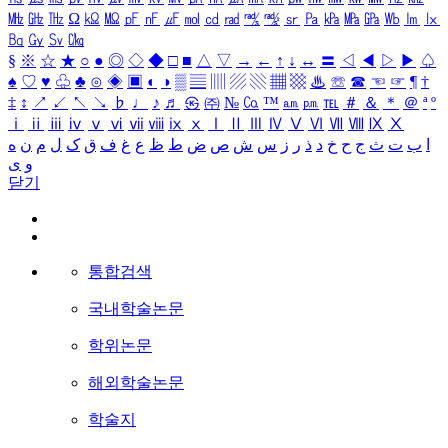
㎒
㎓
㎔
Ω
㏀
㏁
㎊
㎋
㎌
㏖
㏅
㎭
㎮
㎯
㏛
㎩
㎪
㎫
㎬
㏝
㏐
㏓
㏃
㏉
㏜
㏆
§
※
☆
★
○
●
◎
◇
◆
□
■
△
▽
→
←
↑
↓
↔
〓
◁
◀
▷
▶
♤
♠
♡
♥
♧
♣
⊙
◈
▣
◐
◑
▒
▤
▥
▨
▧
▦
▩
♨
☏
☎
☜
☞
¶
†
‡
↕
↗
↙
↖
↘
♭
♩
♪
♬
㉿
㈜
№
㏇
™
㏂
㏘
℡
＃
＆
＊
＠
ª
º
ⅰ
ⅱ
ⅲ
ⅳ
ⅴ
ⅵ
ⅶ
ⅷ
ⅸ
ⅹ
Ⅰ
Ⅱ
Ⅲ
Ⅳ
Ⅴ
Ⅵ
Ⅶ
Ⅷ
Ⅸ
Ⅹ
ا
ب
ت
ث
ج
ح
خ
د
ذ
ر
ز
س
ش
ص
ض
ط
ظ
ع
غ
ف
ق
ک
ل
م
ن
ه
و
ی
닫기
통합검색
국내학술논문
학위논문
해외학술논문
학술지