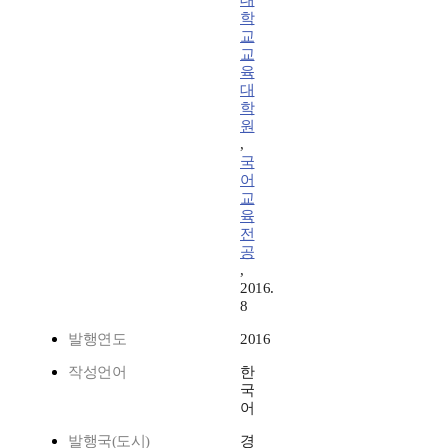
대
학
교
교
육
대
학
원
,
국
어
교
육
전
공
,
2016.
8
발행연도
2016
작성언어
한
국
어
발행국(도시)
경