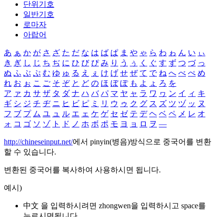
단위기호
일반기호
로마자
아랍어
あ
ぁ
か
が
さ
ざ
た
だ
な
は
ば
ぱ
ま
や
ゃ
ら
わ
ゎ
ん
い
ぃ
き
ぎ
し
じ
ち
ぢ
に
ひ
び
ぴ
み
り
う
ぅ
く
ぐ
す
ず
つ
づ
っ
ぬ
ふ
ぶ
ぷ
む
ゆ
ゅ
る
え
ぇ
け
げ
せ
ぜ
て
で
ね
へ
べ
ぺ
め
れ
お
ぉ
こ
ご
そ
ぞ
と
ど
の
ほ
ぼ
ぽ
も
よ
ょ
ろ
を
ア
ァ
カ
サ
ザ
タ
ダ
ナ
ハ
バ
パ
マ
ヤ
ャ
ラ
ワ
ヮ
ン
イ
ィ
キ
ギ
シ
ジ
チ
ヂ
ニ
ヒ
ビ
ピ
ミ
リ
ウ
ゥ
ク
グ
ス
ズ
ツ
ヅ
ッ
ヌ
フ
ブ
プ
ム
ユ
ュ
ル
エ
ェ
ケ
ゲ
セ
ゼ
テ
デ
ヘ
ベ
ペ
メ
レ
オ
ォ
コ
ゴ
ソ
ゾ
ト
ド
ノ
ホ
ボ
ポ
モ
ヨ
ョ
ロ
ヲ
―
http://chineseinput.net/
에서 pinyin(병음)방식으로 중국어를 변환
할 수 있습니다.
변환된 중국어를 복사하여 사용하시면 됩니다.
예시)
中文 을 입력하시려면
zhongwen
을 입력하시고 space를
누르시면됩니다.