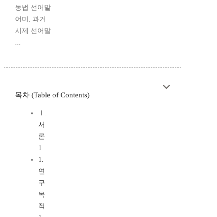
동법 선어말
어미, 과거
시제 선어말
...
목차 (Table of Contents)
Ⅰ.
서
론
1
1.
연
구
목
적