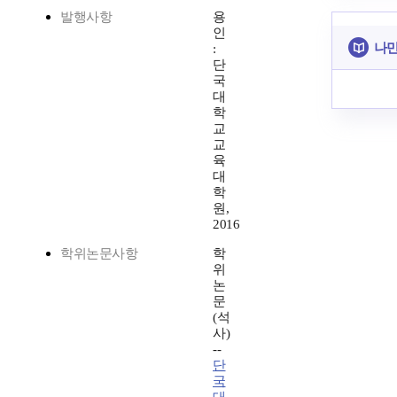
발행사항
용
인
나만
:
단
국
대
학
교
교
육
대
학
원,
2016
학위논문사항
학
위
논
문
(석
사)
--
단
국