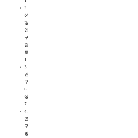
1
2.
선
행
연
구
검
토
1
3.
연
구
대
상
7
4.
연
구
방