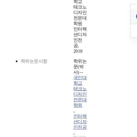
학교
테크노
디자인
전문대
학원
인터랙
션디자
인전
공,
2018
학위논문사항
학위논
문(박
사) --
국민대
학교
테크노
디자인
전문대
학원
,
인터랙
션디자
인전공
,