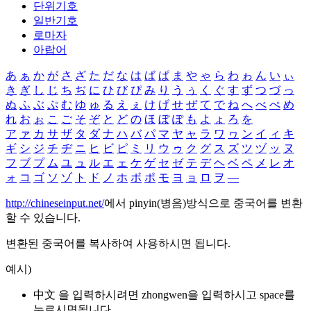
단위기호
일반기호
로마자
아랍어
あ
ぁ
か
が
さ
ざ
た
だ
な
は
ば
ぱ
ま
や
ゃ
ら
わ
ゎ
ん
い
ぃ
き
ぎ
し
じ
ち
ぢ
に
ひ
び
ぴ
み
り
う
ぅ
く
ぐ
す
ず
つ
づ
っ
ぬ
ふ
ぶ
ぷ
む
ゆ
ゅ
る
え
ぇ
け
げ
せ
ぜ
て
で
ね
へ
べ
ぺ
め
れ
お
ぉ
こ
ご
そ
ぞ
と
ど
の
ほ
ぼ
ぽ
も
よ
ょ
ろ
を
ア
ァ
カ
サ
ザ
タ
ダ
ナ
ハ
バ
パ
マ
ヤ
ャ
ラ
ワ
ヮ
ン
イ
ィ
キ
ギ
シ
ジ
チ
ヂ
ニ
ヒ
ビ
ピ
ミ
リ
ウ
ゥ
ク
グ
ス
ズ
ツ
ヅ
ッ
ヌ
フ
ブ
プ
ム
ユ
ュ
ル
エ
ェ
ケ
ゲ
セ
ゼ
テ
デ
ヘ
ベ
ペ
メ
レ
オ
ォ
コ
ゴ
ソ
ゾ
ト
ド
ノ
ホ
ボ
ポ
モ
ヨ
ョ
ロ
ヲ
―
http://chineseinput.net/
에서 pinyin(병음)방식으로 중국어를 변환
할 수 있습니다.
변환된 중국어를 복사하여 사용하시면 됩니다.
예시)
中文 을 입력하시려면
zhongwen
을 입력하시고 space를
누르시면됩니다.