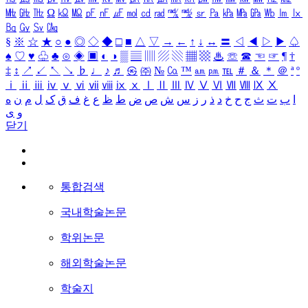
㎒
㎓
㎔
Ω
㏀
㏁
㎊
㎋
㎌
㏖
㏅
㎭
㎮
㎯
㏛
㎩
㎪
㎫
㎬
㏝
㏐
㏓
㏃
㏉
㏜
㏆
§
※
☆
★
○
●
◎
◇
◆
□
■
△
▽
→
←
↑
↓
↔
〓
◁
◀
▷
▶
♤
♠
♡
♥
♧
♣
⊙
◈
▣
◐
◑
▒
▤
▥
▨
▧
▦
▩
♨
☏
☎
☜
☞
¶
†
‡
↕
↗
↙
↖
↘
♭
♩
♪
♬
㉿
㈜
№
㏇
™
㏂
㏘
℡
＃
＆
＊
＠
ª
º
ⅰ
ⅱ
ⅲ
ⅳ
ⅴ
ⅵ
ⅶ
ⅷ
ⅸ
ⅹ
Ⅰ
Ⅱ
Ⅲ
Ⅳ
Ⅴ
Ⅵ
Ⅶ
Ⅷ
Ⅸ
Ⅹ
ا
ب
ت
ث
ج
ح
خ
د
ذ
ر
ز
س
ش
ص
ض
ط
ظ
ع
غ
ف
ق
ک
ل
م
ن
ه
و
ی
닫기
통합검색
국내학술논문
학위논문
해외학술논문
학술지