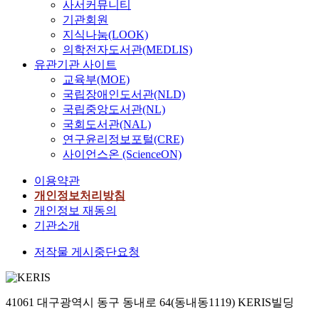
사서커뮤니티
기관회원
지식나눔(LOOK)
의학전자도서관(MEDLIS)
유관기관 사이트
교육부(MOE)
국립장애인도서관(NLD)
국립중앙도서관(NL)
국회도서관(NAL)
연구윤리정보포털(CRE)
사이언스온 (ScienceON)
이용약관
개인정보처리방침
개인정보 재동의
기관소개
저작물 게시중단요청
41061 대구광역시 동구 동내로 64(동내동1119) KERIS빌딩