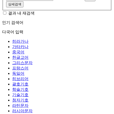
상세검색
결과 내 재검색
인기 검색어
다국어 입력
히라가나
가타카나
중국어
한글고어
그리스문자
프랑스어
독일어
히브리어
괄호기호
학술기호
기술기호
첨자기호
라틴문자
러시아문자