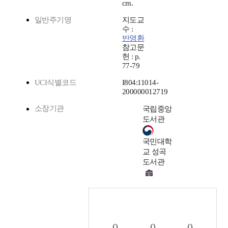
cm.
일반주기명
지도교
수 :
반영환
참고문
헌 : p.
77-79
UCI식별코드
I804:11014-
200000012719
소장기관
국립중앙
도서관
국민대학
교 성곡
도서관
0
0
0