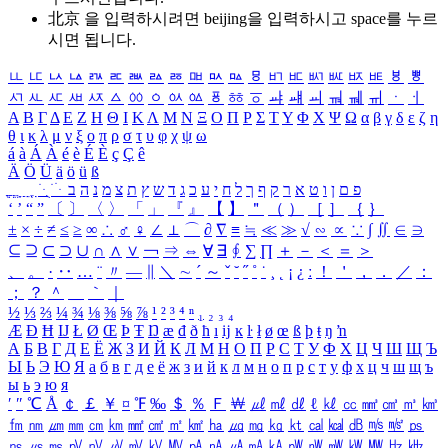
北京 을 입력하시려면
beijing
을 입력하시고 space를 누르
시면 됩니다.
ㅥ
ㅦ
ㅧ
ㅨ
ㅩ
ㅪ
ㅫ
ㅬ
ㅭ
ㅮ
ㅯ
ㅰ
ㅱ
ㅲ
ㅳ
ㅴ
ㅵ
ㅶ
ㅷ
ㅸ
ㅹ
ㅺ
ㅻ
ㅼ
ㅽ
ㅾ
ㅿ
ㆀ
ㆁ
ㆂ
ㆃ
ㆄ
ㆅ
ㆆ
ㆇ
ㆈ
ㆉ
ㆊ
ㆋ
ㆌ
ㆍ
ㆎ
Α
Β
Γ
Δ
Ε
Ζ
Η
Θ
Ι
Κ
Λ
Μ
Ν
Ξ
Ο
Π
Ρ
Σ
Τ
Υ
Φ
Χ
Ψ
Ω
α
β
γ
δ
ε
ζ
η
θ
ι
κ
λ
μ
ν
ξ
ο
π
ρ
σ
τ
υ
φ
χ
ψ
ω
á
à
Á
À
é
è
É
È
ç
Ç
ê
Ä
Ö
Ü
ä
ö
ü
ß
ְ
ֳ
ֲ
ֱ
ָ
ַ
ֵ
ֶ
ִ
ֹ
ּ
ֻ
ׂ
ׁ
ּ
ב
ה
נ
מ
צ
ת
ץ
ש
ד
ג
כ
ע
י
ח
ל
ך
ף
ק
ר
א
ט
ו
ן
ם
פ
‘
’
“
”
〔
〕
〈
〉
「
」
『
』
【
】
＂
（
）
［
］
｛
｝
±
×
÷
≠
≤
≥
∞
∴
♂
♀
∠
⊥
⌒
∂
∇
≡
≒
≪
≫
√
∽
∝
∵
∫
∬
∈
∋
⊆
⊇
⊂
⊃
∪
∩
∧
∨
￢
⇒
⇔
∀
∃
∮
∑
∏
＋
－
＜
＝
＞
、
。
·
‥
…
¨
〃
―
∥
＼
∼
´
～
ˇ
˘
˝
˚
˙
¸
˛
¡
¿
ː
！
＇
，
．
／
：
；
？
＾
＿
｀
｜
½
⅓
⅔
¼
¾
⅛
⅜
⅝
⅞
¹
²
³
⁴
ⁿ
₁
₂
₃
₄
Æ
Ð
Ħ
Ĳ
Ł
Ø
Œ
Þ
Ŧ
Ŋ
æ
đ
ð
ħ
ı
ĳ
ĸ
ŀ
ł
ø
œ
ß
þ
ŧ
ŋ
ŉ
А
Б
В
Г
Д
Е
Ё
Ж
З
И
Й
К
Л
М
Н
О
П
Р
С
Т
У
Ф
Х
Ц
Ч
Ш
Щ
Ъ
Ы
Ь
Э
Ю
Я
а
б
в
г
д
е
ё
ж
з
и
й
к
л
м
н
о
п
р
с
т
у
ф
х
ц
ч
ш
щ
ъ
ы
ь
э
ю
я
′
″
℃
Å
￠
￡
￥
¤
℉
‰
＄
％
Ｆ
￦
㎕
㎖
㎗
ℓ
㎘
㏄
㎣
㎤
㎥
㎦
㎙
㎚
㎛
㎜
㎝
㎞
㎟
㎠
㎡
㎢
㏊
㎍
㎎
㎏
㏏
㎈
㎉
㏈
㎧
㎨
㎰
㎱
㎲
㎳
㎴
㎵
㎶
㎷
㎸
㎹
㎀
㎁
㎂
㎃
㎄
㎺
㎻
㎽
㎾
㎿
㎐
㎑