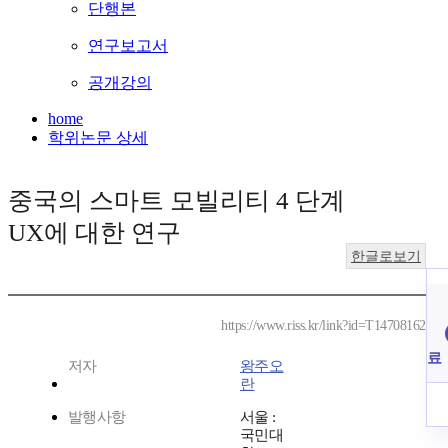
단행본
연구보고서
공개강의
home
학위논문 상세
중국의 스마트 모빌리티 4 단계
UX에 대한 연구
한글로보기
https://www.riss.kr/link?id=T14708162
료
저자
왕주오
란
발행사항
서울 :
국민대