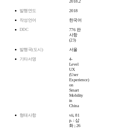
2018.2
발행연도
2018
작성언어
한국어
DDC
776 판
사항
(23)
발행국(도시)
서울
기타서명
4-
Level
UX
(User
Experience)
on
Smart
Mobility
in
China
형태사항
vii, 81
p. : 삽
화 ; 26