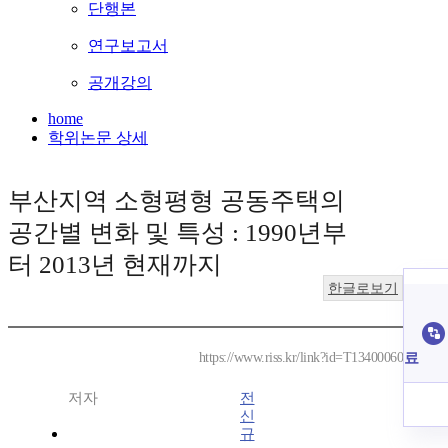
단행본
연구보고서
공개강의
home
학위논문 상세
부산지역 소형평형 공동주택의
공간별 변화 및 특성 : 1990년부
터 2013년 현재까지
한글로보기
료
https://www.riss.kr/link?id=T13400060
저자
전
신
규