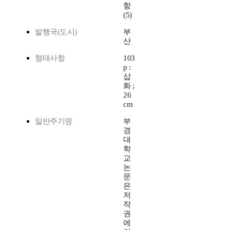
항
(5)
발행국(도시)
부
산
형태사항
103
p :
삽
화 ;
26
cm
일반주기명
부
경
대
학
교
논
문
은
저
작
권
에