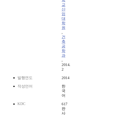
학
교
산
업
대
학
원
,
건
축
공
학
과
,
2014.
2
발행연도
2014
작성언어
한
국
어
KDC
617
판
사