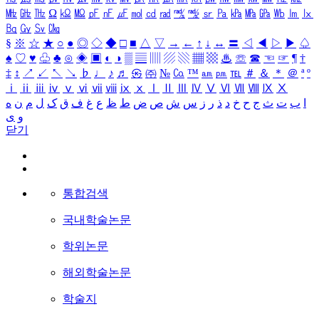
㎒
㎓
㎔
Ω
㏀
㏁
㎊
㎋
㎌
㏖
㏅
㎭
㎮
㎯
㏛
㎩
㎪
㎫
㎬
㏝
㏐
㏓
㏃
㏉
㏜
㏆
§
※
☆
★
○
●
◎
◇
◆
□
■
△
▽
→
←
↑
↓
↔
〓
◁
◀
▷
▶
♤
♠
♡
♥
♧
♣
⊙
◈
▣
◐
◑
▒
▤
▥
▨
▧
▦
▩
♨
☏
☎
☜
☞
¶
†
‡
↕
↗
↙
↖
↘
♭
♩
♪
♬
㉿
㈜
№
㏇
™
㏂
㏘
℡
＃
＆
＊
＠
ª
º
ⅰ
ⅱ
ⅲ
ⅳ
ⅴ
ⅵ
ⅶ
ⅷ
ⅸ
ⅹ
Ⅰ
Ⅱ
Ⅲ
Ⅳ
Ⅴ
Ⅵ
Ⅶ
Ⅷ
Ⅸ
Ⅹ
ا
ب
ت
ث
ج
ح
خ
د
ذ
ر
ز
س
ش
ص
ض
ط
ظ
ع
غ
ف
ق
ک
ل
م
ن
ه
و
ی
닫기
통합검색
국내학술논문
학위논문
해외학술논문
학술지