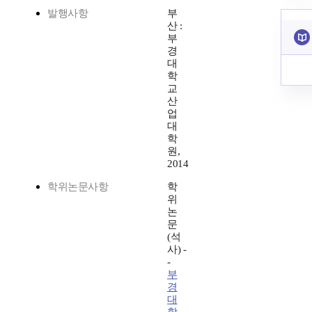
발행사항
부
산 :
부
경
대
학
교
산
업
대
학
원,
2014
학위논문사항
학
위
논
문
(석
사) -
-
부
경
대