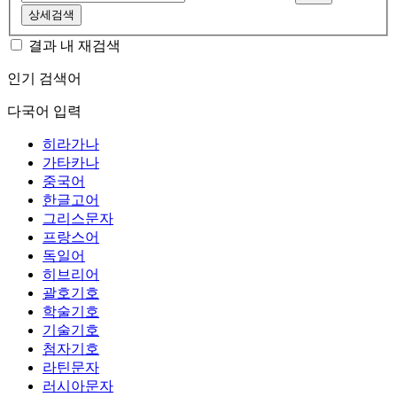
상세검색
결과 내 재검색
인기 검색어
다국어 입력
히라가나
가타카나
중국어
한글고어
그리스문자
프랑스어
독일어
히브리어
괄호기호
학술기호
기술기호
첨자기호
라틴문자
러시아문자