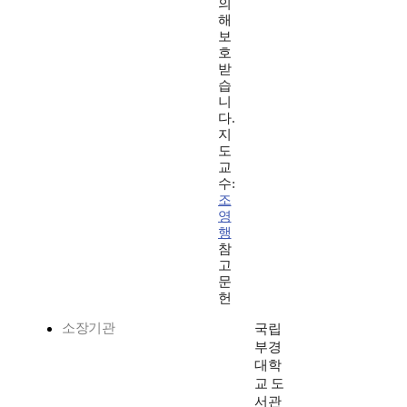
의
해
보
호
받
습
니
다.
지
도
교
수:
조
영
행
참
고
문
헌
소장기관
국립
부경
대학
교 도
서관