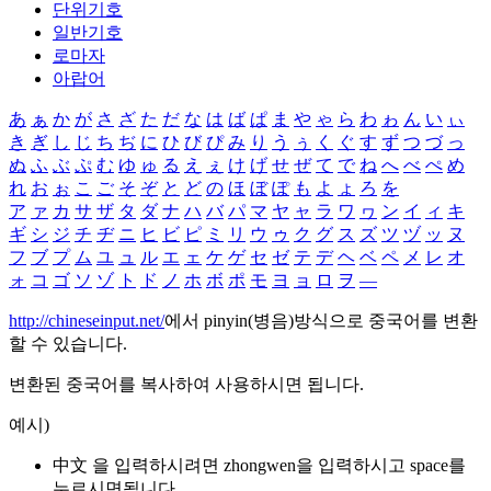
단위기호
일반기호
로마자
아랍어
あ
ぁ
か
が
さ
ざ
た
だ
な
は
ば
ぱ
ま
や
ゃ
ら
わ
ゎ
ん
い
ぃ
き
ぎ
し
じ
ち
ぢ
に
ひ
び
ぴ
み
り
う
ぅ
く
ぐ
す
ず
つ
づ
っ
ぬ
ふ
ぶ
ぷ
む
ゆ
ゅ
る
え
ぇ
け
げ
せ
ぜ
て
で
ね
へ
べ
ぺ
め
れ
お
ぉ
こ
ご
そ
ぞ
と
ど
の
ほ
ぼ
ぽ
も
よ
ょ
ろ
を
ア
ァ
カ
サ
ザ
タ
ダ
ナ
ハ
バ
パ
マ
ヤ
ャ
ラ
ワ
ヮ
ン
イ
ィ
キ
ギ
シ
ジ
チ
ヂ
ニ
ヒ
ビ
ピ
ミ
リ
ウ
ゥ
ク
グ
ス
ズ
ツ
ヅ
ッ
ヌ
フ
ブ
プ
ム
ユ
ュ
ル
エ
ェ
ケ
ゲ
セ
ゼ
テ
デ
ヘ
ベ
ペ
メ
レ
オ
ォ
コ
ゴ
ソ
ゾ
ト
ド
ノ
ホ
ボ
ポ
モ
ヨ
ョ
ロ
ヲ
―
http://chineseinput.net/
에서 pinyin(병음)방식으로 중국어를 변환
할 수 있습니다.
변환된 중국어를 복사하여 사용하시면 됩니다.
예시)
中文 을 입력하시려면
zhongwen
을 입력하시고 space를
누르시면됩니다.