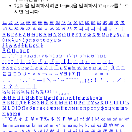
北京 을 입력하시려면
beijing
을 입력하시고 space를 누르
시면 됩니다.
ㅥ
ㅦ
ㅧ
ㅨ
ㅩ
ㅪ
ㅫ
ㅬ
ㅭ
ㅮ
ㅯ
ㅰ
ㅱ
ㅲ
ㅳ
ㅴ
ㅵ
ㅶ
ㅷ
ㅸ
ㅹ
ㅺ
ㅻ
ㅼ
ㅽ
ㅾ
ㅿ
ㆀ
ㆁ
ㆂ
ㆃ
ㆄ
ㆅ
ㆆ
ㆇ
ㆈ
ㆉ
ㆊ
ㆋ
ㆌ
ㆍ
ㆎ
Α
Β
Γ
Δ
Ε
Ζ
Η
Θ
Ι
Κ
Λ
Μ
Ν
Ξ
Ο
Π
Ρ
Σ
Τ
Υ
Φ
Χ
Ψ
Ω
α
β
γ
δ
ε
ζ
η
θ
ι
κ
λ
μ
ν
ξ
ο
π
ρ
σ
τ
υ
φ
χ
ψ
ω
á
à
Á
À
é
è
É
È
ç
Ç
ê
Ä
Ö
Ü
ä
ö
ü
ß
ְ
ֳ
ֲ
ֱ
ָ
ַ
ֵ
ֶ
ִ
ֹ
ּ
ֻ
ׂ
ׁ
ּ
ב
ה
נ
מ
צ
ת
ץ
ש
ד
ג
כ
ע
י
ח
ל
ך
ף
ק
ר
א
ט
ו
ן
ם
פ
‘
’
“
”
〔
〕
〈
〉
「
」
『
』
【
】
＂
（
）
［
］
｛
｝
±
×
÷
≠
≤
≥
∞
∴
♂
♀
∠
⊥
⌒
∂
∇
≡
≒
≪
≫
√
∽
∝
∵
∫
∬
∈
∋
⊆
⊇
⊂
⊃
∪
∩
∧
∨
￢
⇒
⇔
∀
∃
∮
∑
∏
＋
－
＜
＝
＞
、
。
·
‥
…
¨
〃
―
∥
＼
∼
´
～
ˇ
˘
˝
˚
˙
¸
˛
¡
¿
ː
！
＇
，
．
／
：
；
？
＾
＿
｀
｜
½
⅓
⅔
¼
¾
⅛
⅜
⅝
⅞
¹
²
³
⁴
ⁿ
₁
₂
₃
₄
Æ
Ð
Ħ
Ĳ
Ł
Ø
Œ
Þ
Ŧ
Ŋ
æ
đ
ð
ħ
ı
ĳ
ĸ
ŀ
ł
ø
œ
ß
þ
ŧ
ŋ
ŉ
А
Б
В
Г
Д
Е
Ё
Ж
З
И
Й
К
Л
М
Н
О
П
Р
С
Т
У
Ф
Х
Ц
Ч
Ш
Щ
Ъ
Ы
Ь
Э
Ю
Я
а
б
в
г
д
е
ё
ж
з
и
й
к
л
м
н
о
п
р
с
т
у
ф
х
ц
ч
ш
щ
ъ
ы
ь
э
ю
я
′
″
℃
Å
￠
￡
￥
¤
℉
‰
＄
％
Ｆ
￦
㎕
㎖
㎗
ℓ
㎘
㏄
㎣
㎤
㎥
㎦
㎙
㎚
㎛
㎜
㎝
㎞
㎟
㎠
㎡
㎢
㏊
㎍
㎎
㎏
㏏
㎈
㎉
㏈
㎧
㎨
㎰
㎱
㎲
㎳
㎴
㎵
㎶
㎷
㎸
㎹
㎀
㎁
㎂
㎃
㎄
㎺
㎻
㎽
㎾
㎿
㎐
㎑