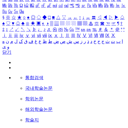
㎒
㎓
㎔
Ω
㏀
㏁
㎊
㎋
㎌
㏖
㏅
㎭
㎮
㎯
㏛
㎩
㎪
㎫
㎬
㏝
㏐
㏓
㏃
㏉
㏜
㏆
§
※
☆
★
○
●
◎
◇
◆
□
■
△
▽
→
←
↑
↓
↔
〓
◁
◀
▷
▶
♤
♠
♡
♥
♧
♣
⊙
◈
▣
◐
◑
▒
▤
▥
▨
▧
▦
▩
♨
☏
☎
☜
☞
¶
†
‡
↕
↗
↙
↖
↘
♭
♩
♪
♬
㉿
㈜
№
㏇
™
㏂
㏘
℡
＃
＆
＊
＠
ª
º
ⅰ
ⅱ
ⅲ
ⅳ
ⅴ
ⅵ
ⅶ
ⅷ
ⅸ
ⅹ
Ⅰ
Ⅱ
Ⅲ
Ⅳ
Ⅴ
Ⅵ
Ⅶ
Ⅷ
Ⅸ
Ⅹ
ا
ب
ت
ث
ج
ح
خ
د
ذ
ر
ز
س
ش
ص
ض
ط
ظ
ع
غ
ف
ق
ک
ل
م
ن
ه
و
ی
닫기
통합검색
국내학술논문
학위논문
해외학술논문
학술지