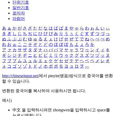
단위기호
일반기호
로마자
아랍어
あ
ぁ
か
が
さ
ざ
た
だ
な
は
ば
ぱ
ま
や
ゃ
ら
わ
ゎ
ん
い
ぃ
き
ぎ
し
じ
ち
ぢ
に
ひ
び
ぴ
み
り
う
ぅ
く
ぐ
す
ず
つ
づ
っ
ぬ
ふ
ぶ
ぷ
む
ゆ
ゅ
る
え
ぇ
け
げ
せ
ぜ
て
で
ね
へ
べ
ぺ
め
れ
お
ぉ
こ
ご
そ
ぞ
と
ど
の
ほ
ぼ
ぽ
も
よ
ょ
ろ
を
ア
ァ
カ
サ
ザ
タ
ダ
ナ
ハ
バ
パ
マ
ヤ
ャ
ラ
ワ
ヮ
ン
イ
ィ
キ
ギ
シ
ジ
チ
ヂ
ニ
ヒ
ビ
ピ
ミ
リ
ウ
ゥ
ク
グ
ス
ズ
ツ
ヅ
ッ
ヌ
フ
ブ
プ
ム
ユ
ュ
ル
エ
ェ
ケ
ゲ
セ
ゼ
テ
デ
ヘ
ベ
ペ
メ
レ
オ
ォ
コ
ゴ
ソ
ゾ
ト
ド
ノ
ホ
ボ
ポ
モ
ヨ
ョ
ロ
ヲ
―
http://chineseinput.net/
에서 pinyin(병음)방식으로 중국어를 변환
할 수 있습니다.
변환된 중국어를 복사하여 사용하시면 됩니다.
예시)
中文 을 입력하시려면
zhongwen
을 입력하시고 space를
누르시면됩니다.