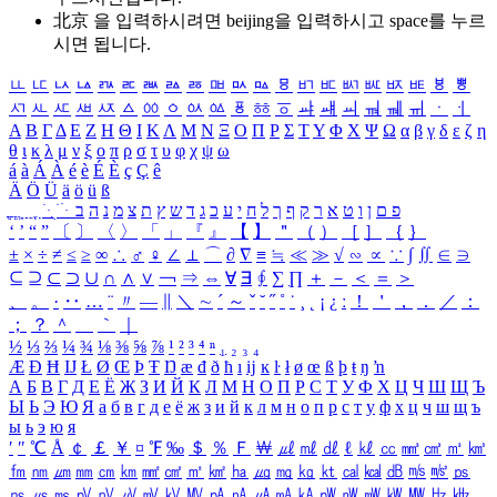
北京 을 입력하시려면
beijing
을 입력하시고 space를 누르
시면 됩니다.
ㅥ
ㅦ
ㅧ
ㅨ
ㅩ
ㅪ
ㅫ
ㅬ
ㅭ
ㅮ
ㅯ
ㅰ
ㅱ
ㅲ
ㅳ
ㅴ
ㅵ
ㅶ
ㅷ
ㅸ
ㅹ
ㅺ
ㅻ
ㅼ
ㅽ
ㅾ
ㅿ
ㆀ
ㆁ
ㆂ
ㆃ
ㆄ
ㆅ
ㆆ
ㆇ
ㆈ
ㆉ
ㆊ
ㆋ
ㆌ
ㆍ
ㆎ
Α
Β
Γ
Δ
Ε
Ζ
Η
Θ
Ι
Κ
Λ
Μ
Ν
Ξ
Ο
Π
Ρ
Σ
Τ
Υ
Φ
Χ
Ψ
Ω
α
β
γ
δ
ε
ζ
η
θ
ι
κ
λ
μ
ν
ξ
ο
π
ρ
σ
τ
υ
φ
χ
ψ
ω
á
à
Á
À
é
è
É
È
ç
Ç
ê
Ä
Ö
Ü
ä
ö
ü
ß
ְ
ֳ
ֲ
ֱ
ָ
ַ
ֵ
ֶ
ִ
ֹ
ּ
ֻ
ׂ
ׁ
ּ
ב
ה
נ
מ
צ
ת
ץ
ש
ד
ג
כ
ע
י
ח
ל
ך
ף
ק
ר
א
ט
ו
ן
ם
פ
‘
’
“
”
〔
〕
〈
〉
「
」
『
』
【
】
＂
（
）
［
］
｛
｝
±
×
÷
≠
≤
≥
∞
∴
♂
♀
∠
⊥
⌒
∂
∇
≡
≒
≪
≫
√
∽
∝
∵
∫
∬
∈
∋
⊆
⊇
⊂
⊃
∪
∩
∧
∨
￢
⇒
⇔
∀
∃
∮
∑
∏
＋
－
＜
＝
＞
、
。
·
‥
…
¨
〃
―
∥
＼
∼
´
～
ˇ
˘
˝
˚
˙
¸
˛
¡
¿
ː
！
＇
，
．
／
：
；
？
＾
＿
｀
｜
½
⅓
⅔
¼
¾
⅛
⅜
⅝
⅞
¹
²
³
⁴
ⁿ
₁
₂
₃
₄
Æ
Ð
Ħ
Ĳ
Ł
Ø
Œ
Þ
Ŧ
Ŋ
æ
đ
ð
ħ
ı
ĳ
ĸ
ŀ
ł
ø
œ
ß
þ
ŧ
ŋ
ŉ
А
Б
В
Г
Д
Е
Ё
Ж
З
И
Й
К
Л
М
Н
О
П
Р
С
Т
У
Ф
Х
Ц
Ч
Ш
Щ
Ъ
Ы
Ь
Э
Ю
Я
а
б
в
г
д
е
ё
ж
з
и
й
к
л
м
н
о
п
р
с
т
у
ф
х
ц
ч
ш
щ
ъ
ы
ь
э
ю
я
′
″
℃
Å
￠
￡
￥
¤
℉
‰
＄
％
Ｆ
￦
㎕
㎖
㎗
ℓ
㎘
㏄
㎣
㎤
㎥
㎦
㎙
㎚
㎛
㎜
㎝
㎞
㎟
㎠
㎡
㎢
㏊
㎍
㎎
㎏
㏏
㎈
㎉
㏈
㎧
㎨
㎰
㎱
㎲
㎳
㎴
㎵
㎶
㎷
㎸
㎹
㎀
㎁
㎂
㎃
㎄
㎺
㎻
㎽
㎾
㎿
㎐
㎑