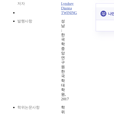
저자
Lyndsey
Dianna
TWINING
나만
발행사항
성
남
:
한
국
학
중
앙
연
구
원
한
국
학
대
학
원,
2017
학위논문사항
학
위