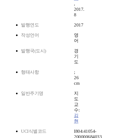
,
2017.
8
발행연도
2017
작성언어
영
어
발행국(도시)
경
기
도
형태사항
;
26
cm
일반주기명
지
도
교
수:
김
현
UCI식별코드
I804:41054-
200000684033