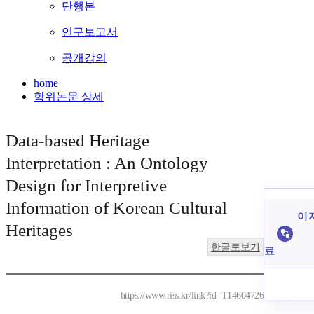
단행본
연구보고서
공개강의
home
학위논문 상세
Data-based Heritage
Interpretation : An Ontology
Design for Interpretive
Information of Korean Cultural
이 
Heritages
한글로보기
료
https://www.riss.kr/link?id=T14604726