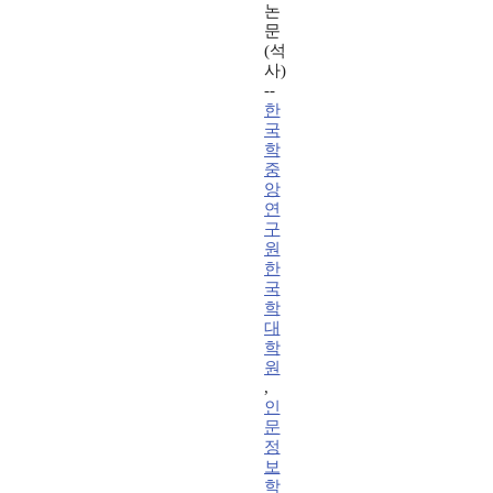
논
문
(석
사)
--
한
국
학
중
앙
연
구
원
한
국
학
대
학
원
,
인
문
정
보
학