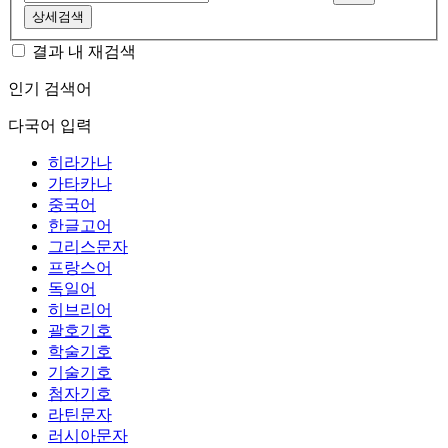
상세검색
결과 내 재검색
인기 검색어
다국어 입력
히라가나
가타카나
중국어
한글고어
그리스문자
프랑스어
독일어
히브리어
괄호기호
학술기호
기술기호
첨자기호
라틴문자
러시아문자