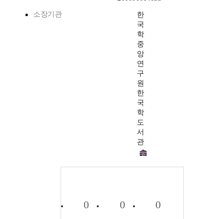
소장기관
한
국
학
중
앙
연
구
원
한
국
학
도
서
관
0
0
0